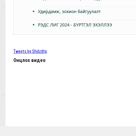
Удирдамж, зохион байгуулалт
РЭДС ЛИГ 2024 - БҮРТГЭЛ ЭХЭЛЛЭЭ
Өнөөдөр Анфилдад дэлхий зогсоно
ТББ-ын ээлжит Бүх гишүүдийн хурал 2024.03.
Tweets by Shdzdtg
Онцлох видео
КЛОППЫН УРГУУЛСАН ҮР ЖИМС
Фабино: Бид та нарыгаа сонсдог бас мэдэрдэг
9,10-р тойргийн ШИЛДЭГ МЕНЕЖЕР Ж.Цэрэнх
Анфилд үргэлж л халуун дотноор угтан авах нь
7,8-р тойргийн ШИЛДЭГ МЕНЕЖЕР Г.Лхагваа
Ливэрпүүлийн #Бурхан Фаулэр өөрийн зүүж б