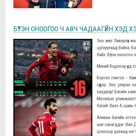
БҮТЭН ОНООГОО Ч АВЧ ЧАДААГҮЙН ХЭД 
Энэ жил Ливэрпүүл м
цуглуулаад байна. Ба
байх. Бүтэн оноогоо ч
Миний бодлоор үүнд 
Бэртэл гэмтэл - Хам
сүүдэр. Энэ улирал 
халдвар! Багийн хам
Матипын уламжлалт 
багийг Халх 4, шавь 
Аливаа багийн итгэл
шиг санагддаг. Ван Д
цонхоор дахиад нэг 