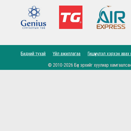
Lucho's show time.
2022.05.04 - Энэ өдөр түүхнээ
Рэдс Лиг 2023 - Тэмцээний дүрэм
Рэдс Лиг 2022 - Баталгаажсан жагсаалт
Бидний тухай
Үйл ажиллагаа
Гишүүнчлэл хэрхэн авах
Рэдс Лиг 2022 - Бүртгэл эхэллээ.
© 2010-2026 Бүх эрхийг хуулиар хамгаалса
Жеррардын тухай Дэлхийн шилдэгүүдийн иш
Өнөөдөр бидний хайртай фэн клуб маань 11 н
Рэдс Кап 2021 хөлбөмбөгийн тэмцээн 11 дэх ж
Бүх цаг үеийн мэргэн бууч Ян Жэймс Раш ийн
Гоё үр дүн, амттай хожил...