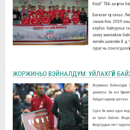
Клуб" ТББ-аа үүсгэн 
Багахан түүх сөхье. 
санаж бна. 2009 оны
клубээ байгуулъя г
залуу манлайлж байс
лигийн шөвгийн 8-д 
сураг нь сонсогдоог
ЖОРЖИНЬО ВЭЙНАЛДУМ: УЙЛАХГҮЙ БАЙХ 
Жоржиньо Вэйналдум: Уй
дэмжлээ. Би энэ бүхний
байдал өөрөөр эргэлээ.
Одоо би шинэ адал явдал
их чухал байлаа. Мэдэ
Аваргуудын лигт оруула