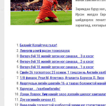
Заримдаа буруу хөл 
Ирсэн жилдээ Евр
шийдвэрлэх пеналт
хараагаад, хязгаарыг 
Биднийг Копайтууд гэдэг!
Ливерпүүл цомгүй үлдсэн тохиолдолд
Өнгөрч буй 10 жилийг эргэн нэг санахад... 3-р хэсэг
Өнгөрч буй 10 жилийг эргэн нэг санахад... 2-р хэсэг
Өнгөрч буй 10 жилийг эргэн нэг санахад... 1-р хэсэг
Cүүлийн 26 тоглолтоос 25 хожиж, 1 тэнцсэн нь Английн хөл
1/8 финалд: Реал М, Атлетико, Аталанта, Борусси Д, Лион
Аваргуудын лигийн шөвгийн 16-д таарах боломжтой мана
Харуусал ... /хөлбөмбөгийн/
Дэяан Ловрен: Хүмүүс намайг одоо дэлхийн шилдэг хамгаалаг
Дуу хөгжмийн хичээл #1
Өнөөдрийн тоглолттой холбоотой зарим нэг статистикаас