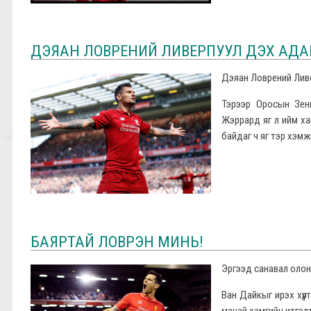
ДЭЯАН ЛОВРЕНИЙ ЛИВЕРПУУЛ ДЭХ АДА
Дэяан Ловрений Ливе
Тэрээр Оросын Зен
Жэррард яг л ийм ха
байдаг ч яг тэр хэм
БАЯРТАЙ ЛОВРЭН МИНЬ!
Эргээд санавал олон
Ван Дайкыг ирэх хүр
манай хамгийн итгэлт