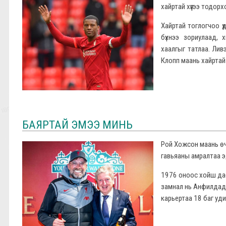
хайртай хүүгээ тодорхо
Хайртай тоглогчоо ү
бүхнээ зориулаад, 
хаалгыг татлаа. Лив
Клопп маань хайртай хү
БАЯРТАЙ ЭМЭЭ МИНЬ
Рой Хожсон маань өч
гавьяаны амралтаа эд
1976 оноос хойш дас
замнал нь Анфилдад,
карьертаа 18 баг уди