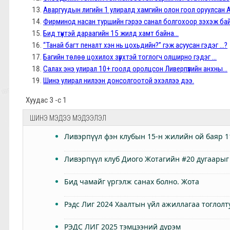
Аваргуудын лигийн 1 улиралд хамгийн олон гоол оруулсан 
Фирминод насан туршийн гэрээ санал болгохоор зэхэж ба
Бид түүнтэй дараагийн 15 жилд хамт байна...
“Танай багт пеналт хэн нь цохьдийн?” гэж асуусан гэдэг ...?
Багийн төлөө цохилох зүрхтэй тоглогч олширно гэдэг ...
Салах энэ улирал 10+ гоолд оролцсон Ливерпүүлийн анхны...
Шинэ улирал нилээн донсолгоотой эхэллээ дээ.
Хуудас 3 -с 1
ШИНЭ МЭДЭЭ МЭДЭЭЛЭЛ
Ливэрпүүл фэн клубын 15-н жилийн ой баяр 1
Ливэрпүүл клуб Диого Жотагийн #20 дугаарыг
Бид чамайг үргэлж санах болно. Жота
Рэдс Лиг 2024 Хаалтын үйл ажиллагаа тоглолт
РЭДС ЛИГ 2025 тэмцээний дүрэм