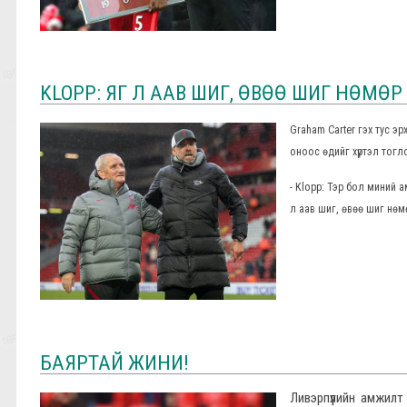
KLOPP: ЯГ Л ААВ ШИГ, ӨВӨӨ ШИГ НӨМӨ
Graham Carter гэх тус 
оноос өдийг хүртэл тог
- Klopp: Тэр бол миний 
л аав шиг, өвөө шиг нөмөр
БАЯРТАЙ ЖИНИ!
Ливэрпүүлийн амжилт