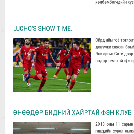
хөлбөмбөгчдийн хувь
LUCHO'S SHOW TIME.
Ойрд ийм гоё тоглолт
давуулж хаясан бөмбө
Энэ аргыг Сити дээр 
өндөр темптэй гүйж 
ӨНӨӨДӨР БИДНИЙ ХАЙРТАЙ ФЭН КЛУБ М
2010 оны 11 сарын 
гишүүдийн хурал ам