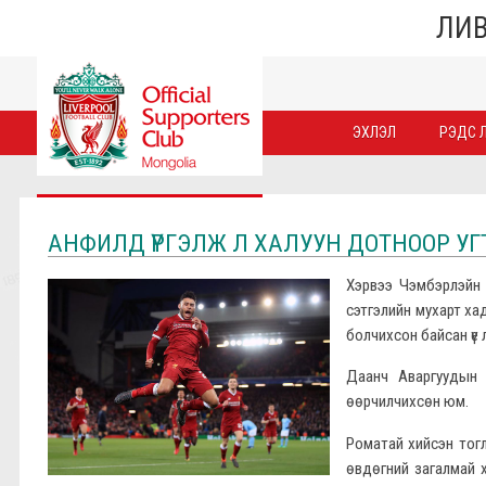
ЛИВ
ЭХЛЭЛ
РЭДС Л
АНФИЛД ҮРГЭЛЖ Л ХАЛУУН ДОТНООР УГТ
Хэрвээ Чэмбэрлэйн 
сэтгэлийн мухарт хад
болчихсон байсан үе 
Даанч Аваргуудын 
өөрчилчихсөн юм.
Роматай хийсэн тогло
өвдөгний загалмай 