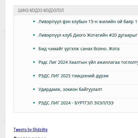
ШИНЭ МЭДЭЭ МЭДЭЭЛЭЛ
Ливэрпүүл фэн клубын 15-н жилийн ой баяр 1
Ливэрпүүл клуб Диого Жотагийн #20 дугаарыг
Бид чамайг үргэлж санах болно. Жота
Рэдс Лиг 2024 Хаалтын үйл ажиллагаа тоглолт
РЭДС ЛИГ 2025 тэмцээний дүрэм
Удирдамж, зохион байгуулалт
РЭДС ЛИГ 2024 - БҮРТГЭЛ ЭХЭЛЛЭЭ
Өнөөдөр Анфилдад дэлхий зогсоно
ТББ-ын ээлжит Бүх гишүүдийн хурал 2024.03.
Tweets by Shdzdtg