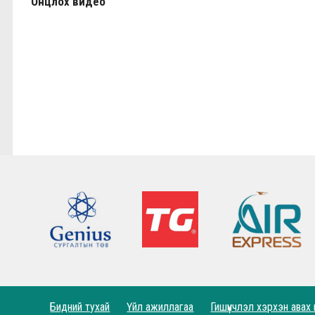
Онцлох видео
КЛОППЫН УРГУУЛСАН ҮР ЖИМС
Фабино: Бид та нарыгаа сонсдог бас мэдэрдэг
9,10-р тойргийн ШИЛДЭГ МЕНЕЖЕР Ж.Цэрэнх
Анфилд үргэлж л халуун дотноор угтан авах нь
7,8-р тойргийн ШИЛДЭГ МЕНЕЖЕР Г.Лхагваа
Ливэрпүүлийн #Бурхан Фаулэр өөрийн зүүж б
Lucho's show time.
2022.05.04 - Энэ өдөр түүхнээ
Рэдс Лиг 2023 - Тэмцээний дүрэм
Рэдс Лиг 2022 - Баталгаажсан жагсаалт
Бидний тухай
Үйл ажиллагаа
Гишүүнчлэл хэрхэн авах