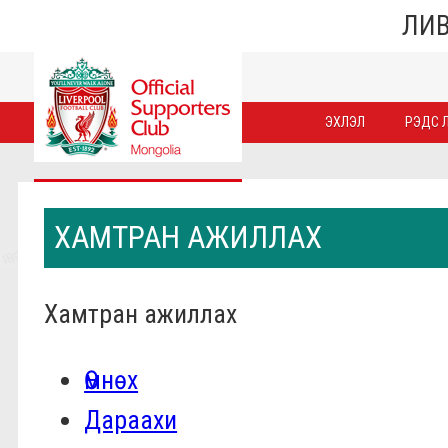
ЛИВ
ЭХЛЭЛ
РЭДС Л
ХАМТРАН АЖИЛЛАХ
Хамтран ажиллах
Өмнөх
Дараахи