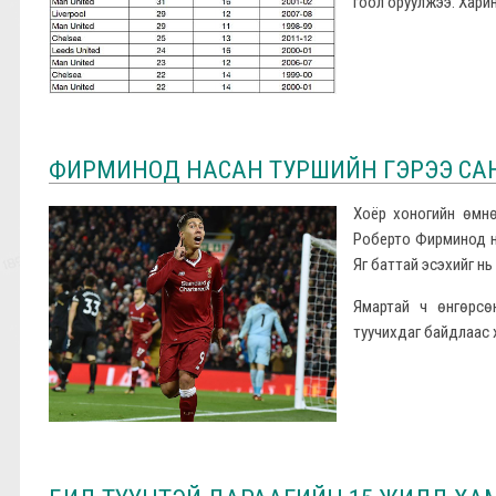
гоол оруулжээ. Хари
ФИРМИНОД НАСАН ТУРШИЙН ГЭРЭЭ СА
Хоёр хоногийн өмнө
Роберто Фирминод н
Яг баттай эсэхийг нь
Ямартай ч өнгөрсө
туучихдаг байдлаас х