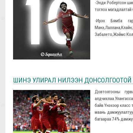
-Энди Робертсон шиг
тоглох магадлалтай 
-Ирэх Бямба гари
Манэ,Лаллана,Клайн,
Забалето,Жэймс Колл
ШИНЭ УЛИРАЛ НИЛЭЭН ДОНСОЛГООТОЙ 
Довтолгооны гур
алдчихлаа.Улангасса
байв.Үнэхээр класс т
маань дамжуулалтуу
багаараа 74% дамжуул