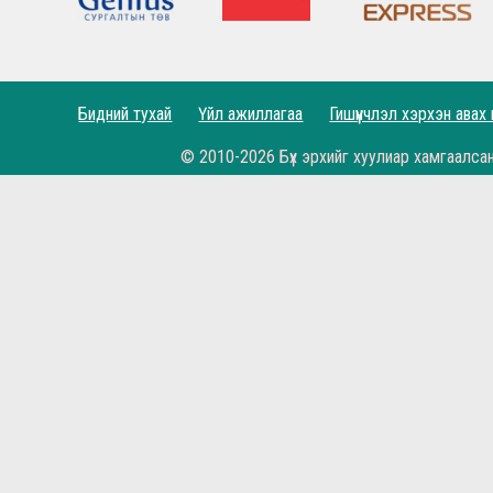
Рэдс Лиг 2023 - Тэмцээний дүрэм
Рэдс Лиг 2022 - Баталгаажсан жагсаалт
Бидний тухай
Үйл ажиллагаа
Гишүүнчлэл хэрхэн авах
Рэдс Лиг 2022 - Бүртгэл эхэллээ.
© 2010-2026 Бүх эрхийг хуулиар хамгаалса
Жеррардын тухай Дэлхийн шилдэгүүдийн иш
Өнөөдөр бидний хайртай фэн клуб маань 11 н
Рэдс Кап 2021 хөлбөмбөгийн тэмцээн 11 дэх ж
Бүх цаг үеийн мэргэн бууч Ян Жэймс Раш ийн
Гоё үр дүн, амттай хожил...
Би гар барих дургүй буюу Симеоне, Клопп хо
Хамгийн онцлох мөчүүд Алиссоны мөргөлт, Жи