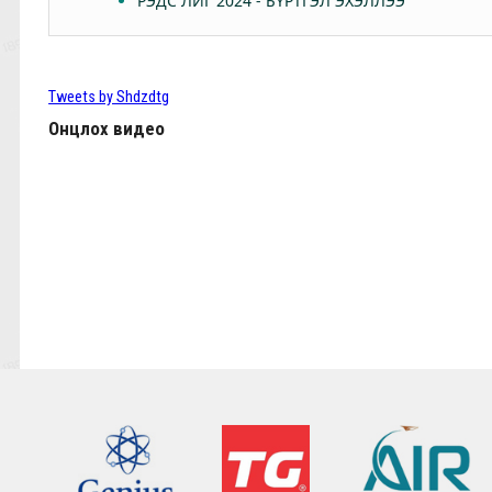
РЭДС ЛИГ 2024 - БҮРТГЭЛ ЭХЭЛЛЭЭ
Өнөөдөр Анфилдад дэлхий зогсоно
ТББ-ын ээлжит Бүх гишүүдийн хурал 2024.03.
Tweets by Shdzdtg
Онцлох видео
КЛОППЫН УРГУУЛСАН ҮР ЖИМС
Фабино: Бид та нарыгаа сонсдог бас мэдэрдэг
9,10-р тойргийн ШИЛДЭГ МЕНЕЖЕР Ж.Цэрэнх
Анфилд үргэлж л халуун дотноор угтан авах нь
7,8-р тойргийн ШИЛДЭГ МЕНЕЖЕР Г.Лхагваа
Ливэрпүүлийн #Бурхан Фаулэр өөрийн зүүж б
Lucho's show time.
2022.05.04 - Энэ өдөр түүхнээ