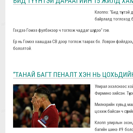
БИД ТҮҮНТЭЙ ДАРААГИЙН 15 ЖИЛД ХАМ
Клоппо: "Бид түүнтэй
байрлалд тоглоход б
Гэхдээ Гомэз фулбэкээр ч тоглож чаддаг шүү дээ" гэв.
Ер нь Гомэз хаашдаа СВ дээр тоглож таарах бх. Ловрэн фэйлдээд, К
бололтой.
“ТАНАЙ БАГТ ПЕНАЛТ ХЭН НЬ ЦОХЬДИЙН?
Улирал эхэлснээс хой
Фирмино хийсэн. Түү
Милнэрийн хувьд маш
цохиж байсан ч сүүли
Клопп улирлын эхэнд
багийн шинэ #9 болс