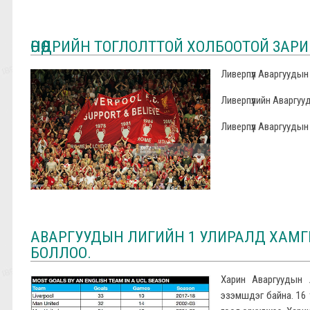
ӨНӨӨДРИЙН ТОГЛОЛТТОЙ ХОЛБООТОЙ ЗАР
Ливерпүүл Аваргуудын
Ливерпүүлийн Аваргуу
Ливерпүүл Аваргуудын
АВАРГУУДЫН ЛИГИЙН 1 УЛИРАЛД ХАМГ
БОЛЛОО.
Харин Аваргуудын 
эзэмшдэг байна. 16 