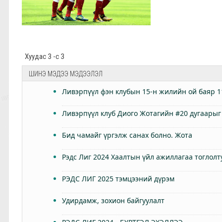
Хуудас 3 -с 3
ШИНЭ МЭДЭЭ МЭДЭЭЛЭЛ
Ливэрпүүл фэн клубын 15-н жилийн ой баяр 1
Ливэрпүүл клуб Диого Жотагийн #20 дугаарыг
Бид чамайг үргэлж санах болно. Жота
Рэдс Лиг 2024 Хаалтын үйл ажиллагаа тоглолт
РЭДС ЛИГ 2025 тэмцээний дүрэм
Удирдамж, зохион байгуулалт