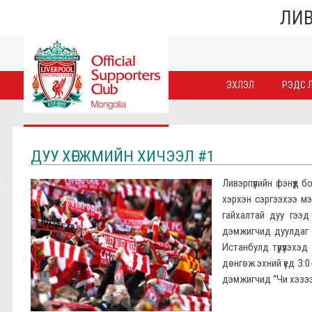
ЛИВ
ЭХЛЭЛ
РЭДС Л
ДУУ ХӨГЖМИЙН ХИЧЭЭЛ #1
Ливэрпүүлийн фэнүүд 
хэрхэн сэргээхээ мэ
гайхалтай дуу гээд
дэмжигчид дуулдаг ч 
Истанбулд түрүүлэхэ
дөнгөж эхний үед 3:
дэмжигчид “Чи хэзээ 