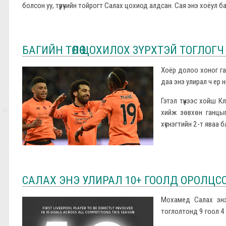
болсон уу, түрүүчийн тойрогт Салах цохиод алдсан. Сая энэ хоёул 
БАГИЙН ТӨЛӨӨ ЦОХИЛОХ ЗҮРХТЭЙ ТОГЛОГЧ
Хоёр долоо хоног г
даа энэ улирал ч ер 
Гэтэл түүнээс хойш К
хийж зөвхөн ганцыг
хүснэгтийн 2-т яваа 
САЛАХ ЭНЭ УЛИРАЛ 10+ ГООЛД ОРОЛЦС
Мохамед Салах энэ
тоглолтонд 9 гоол 4