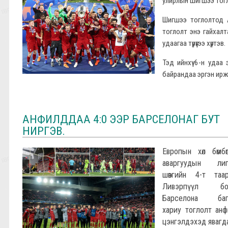
улирлын шигшээ тог
Шигшээ тоглолтод А
тоглолт энэ гайхалт
удаагаа түрүүгээ хүртэв.
Тэд ийнхүү 6-н удаа
байрандаа эргэн ирж
АНФИЛДДАА 4:0 ЭЭР БАРСЕЛОНАГ БУТ
НИРГЭВ.
Европын хөл бөмбө
аваргуудын лиг
шөвгийн 4-т таар
Ливэрпүүл бо
Барселона баг
хариу тоглолт ан
цэнгэлдэхэд явагда