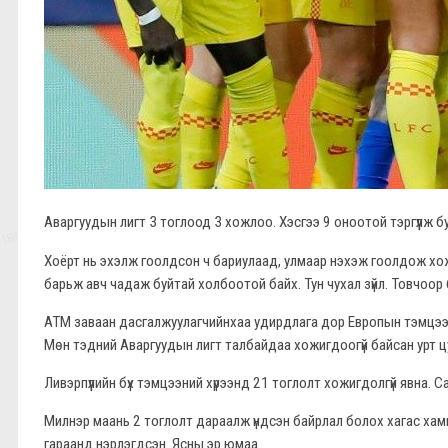
Аваргуудын лигт 3 тоглоод 3 хожлоо. Хэсгээ 9 оноотой тэргүүлж б
Хоёрт нь эхэлж гоолдсон ч бариулаад, улмаар нэхэж гоолдож хожи
барьж авч чадаж буйтай холбоотой байх. Тун чухал зүйл. Товчоор б
АТМ заваан дасгалжуулагчийнхаа удирдлага дор Европын тэмцээн
Мөн тэдний Аваргуудын лигт талбайдаа хожигдоогүй байсан урт цу
Ливэрпүүлийн бүх тэмцээний хүрээнд 21 тоглолт хожигдолгүй явна. 
Милнэр маань 2 тоглолт дараалж үндсэн байрлал болох хагас хамг
гараанд нэрлэгдсэн. Ясны эр юмаа