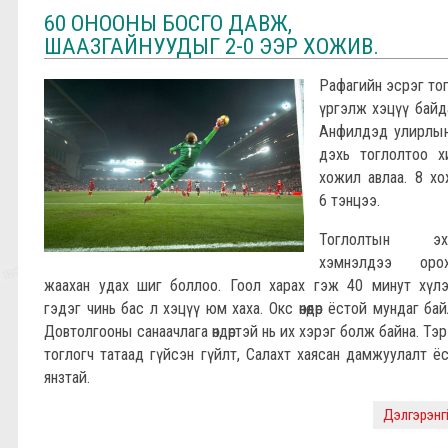
60 ОНООНЫ БОСГО ДАВЖ,
ШААЗГАЙНУУДЫГ 2-0 ЭЭР ХОЖИВ.
Рафагийн эсрэг то
үргэлж хэцүү байд
Анфилдэд улирлын
дэхь тоглолтоо х
хожил авлаа. 8 х
6 тэнцээ.
Тоглолтын эх
хэмнэлдээ орох
жаахан удах шиг боллоо. Гоол харах гэж 40 минут хүл
гэдэг чинь бас л хэцүү юм хаха. Окс өнөөдөр ёстой мундаг бай
Довтолгооны санаачлага өндөртэй нь их хэрэг болж байна. Тэр
тоглогч татаад гүйсэн гүйлт, Салахт хаясан дамжуулалт ё
янзтай.
Дэлгэрэнгүй