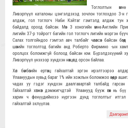
Тоглолтын өмнө
Ливэрпүүл каталоны цэнгэлдэхэд зочлон тоглохдоо 3-н 
алдаж, гол тоглогч Наби Кэйтаг гэмтэлд алдаж тун х
байдалд ороод байсан. Мөн 3 хоногийн өмнө Английн Пр
лигийн 37-р тойрогт багийн гол тоглогч лигийн мэргэн буу
Салах толгойндоо гэмтэл авч талбайг чөлөөлсөн байсан бөгөөд
шөнийн тоглолтод багийн анд Роберто Фирмино -ын хам
оролцох боломжгүй болоод байсан юм. Бүрэлдэхүүний х
Ливэрпүүл үнэхээр хүндхэн нөхцөлд орсон байлаа.
Хөл бөмбөгийн ертөнц гайхалтай эргэн ирэлтээрээ алда
Улаануудын хувьд бараг 1% ийн хожлын боломжоо өнөөдөр аши
чадах уу гэдэг хүндхэн даалгавартай талбайд гарсан
Гайхалтай хөгжөөн дэмжигчдтэй Улаанууд бууж өгөх нь бүү
харин ч фенүүдийнхээ нүргээн дунд тоглолтыг итгэл 
гайхалтай эхлүүлэв.
Дэлгэрэнгүй