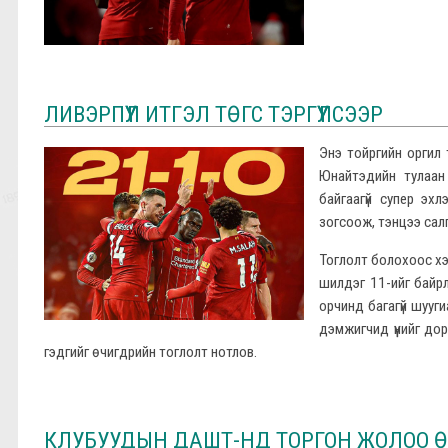
ЛИВЭРПҮҮЛ ИТГЭЛ ТӨГС ТЭРГҮҮЛСЭЭР
Энэ тойргийн оргил 
Юнайтэдийн тулаан
байгаагүй супер эх
зогсоож, тэнцээ сал
Тоглолт болохоос хэ
шилдэг 11-ийг байрл
орчинд багагүй шууги
дэмжигчид үүнийг до
гэдгийг өчигдрийн тоглолт нотлов.
КЛУБУУДЫН ДАШТ-НД ТОРГОН ЖОЛОО ӨР