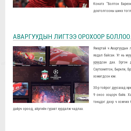
Конатэ "Болтон Барез
довтолгооны шинэ тогло
АВАРГУУДЫН ЛИГТЭЭ ОРОХООР БОЛЛОО.
Ямартай ч Аваргуудын 
явдал байсан. Уг нь му
уруудсан даа. Эргэн 
Саутхэмптон, Бөрнли, Б
хожигдсон юм.
30-р тойрог дуусахад хүс
9 оноо хоцорч байв. Ха
тэнцдэг дээр ч хожчих 
дайрч ороод, айргийн гуравт хурдалж чадлаа.