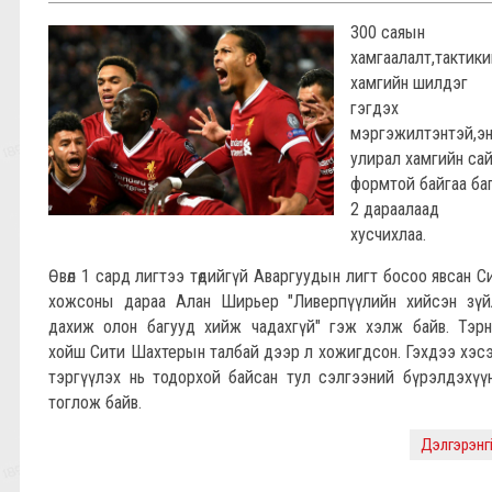
300 саяын
хамгаалалт,тактики
хамгийн шилдэг
гэгдэх
мэргэжилтэнтэй,э
улирал хамгийн са
формтой байгаа ба
2 дараалаад
хусчихлаа.
Өвөл 1 сард лигтээ төдийгүй Аваргуудын лигт босоо явсан С
хожсоны дараа Алан Ширьер "Ливерпүүлийн хийсэн зүй
дахиж олон багууд хийж чадахгүй" гэж хэлж байв. Тэр
хойш Сити Шахтерын талбай дээр л хожигдсон. Гэхдээ хэс
тэргүүлэх нь тодорхой байсан тул сэлгээний бүрэлдэхүү
тоглож байв.
Дэлгэрэнгүй