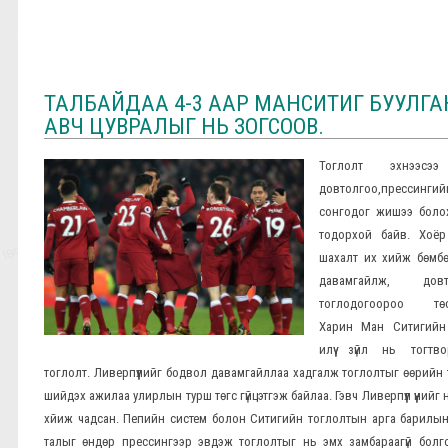
ТАЛБАЙДАА 4-3 ААР МАНСИТИГ БУУЛГА
АВЧ ЦУВРАЛЫГ НЬ ЗОГСООВ.
Тоглолт эхнээсэ
довтолгоо,прессингий
сонгодог жишээ боло
тодорхой байв. Хоёр
шахалт их хийж бөмбө
давамгайлж, довт
тоглодогоороо төс
Харин Ман Ситигийн
илүү зүйл нь тогтво
тоглолт. Ливерпүүлийг бодвол давамгайллаа хадгалж тоглолтыг өөрийн
шийдэх ажилаа улирлын турш төгс гүйцэтгэж байлаа. Гэвч Ливерпүүл үүнийг нь
хйиж чадсан. Пепийн систем болон Ситигийн тоглолтын арга барилын
талыг өндөр прессингээр эвдэж тоглолтыг нь эмх замбараагүй болг