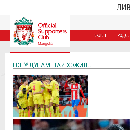
ЛИВ
ЭХЛЭЛ
РЭДС Л
ГОЁ ҮР ДҮН, АМТТАЙ ХОЖИЛ...