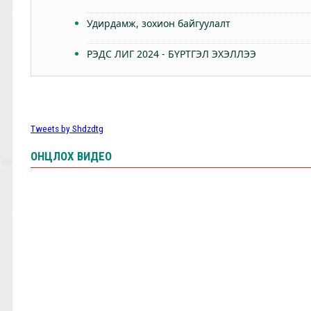
Удирдамж, зохион байгуулалт
РЭДС ЛИГ 2024 - БҮРТГЭЛ ЭХЭЛЛЭЭ
Өнөөдөр Анфилдад дэлхий зогсоно
ТББ-ын ээлжит Бүх гишүүдийн хурал 2024.03.
Tweets by Shdzdtg
КЛОППЫН УРГУУЛСАН ҮР ЖИМС
ОНЦЛОХ ВИДЕО
Фабино: Бид та нарыгаа сонсдог бас мэдэрдэг
9,10-р тойргийн ШИЛДЭГ МЕНЕЖЕР Ж.Цэрэнх
Анфилд үргэлж л халуун дотноор угтан авах нь
7,8-р тойргийн ШИЛДЭГ МЕНЕЖЕР Г.Лхагваа
Ливэрпүүлийн #Бурхан Фаулэр өөрийн зүүж б