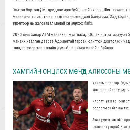
Гэмтэл бэртэлгүй Мадридаас ирж буй нь сайн хэрэг. Шигшээдээ 
маань энэ тоглолтын шилдгээр нэрлэгдсэн байна лээ. Хэд хэдэн 
үзүүлэлтээр нь жагсаавал манай хүн илүүрхэх байх.
2020 оны хавар АТМ манайхыг мултлахад Облак ёстой галзуурч б
манайх хаалган дээрээ Адриантай гарсан, олигтой довтолж ч чад
шилдэг хоёр хаалгачийн дуэл бас сонирхолтой л байлаа.
ХАМГИЙН ОНЦЛОХ МӨЧҮҮД АЛИССОНЫ МӨ
Улирлын талаар бодмоо
хоншоортой гар урьд нь ч
Клоппт үнэхээр сонгол
бодлоготой баг манайх 
Аваргуудын лигийн эрх
нөлөөлөх учиртай.Ирэх 