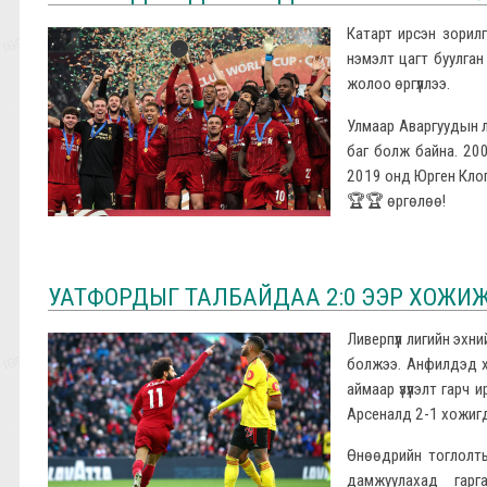
Катарт ирсэн зорилг
нэмэлт цагт буулган
жолоо өргүүллээ.
Улмаар Аваргуудын л
баг болж байна. 20
2019 онд Юрген Клопп
🏆🏆 өргөлөө!
УАТФОРДЫГ ТАЛБАЙДАА 2:0 ЭЭР ХОЖИЖ
Ливерпүүл лигийн эхн
болжээ. Анфилдэд хи
аймаар үзүүлэлт гарч
Арсеналд 2-1 хожиг
Өнөөдрийн тоглолт
дамжуулахад гар