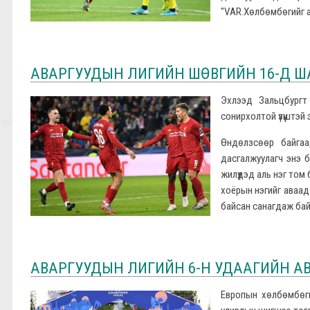
"VAR.Хөлбөмбөгийг а
АВАРГУУДЫН ЛИГИЙН ШӨВГИЙН 16-Д Ш
Эхлээд Зальцбургт 
сонирхолтой үзүүштэй
Өндөлзсөөр байга
дасгалжуулагч энэ б
жилүүдэд аль нэг том
хоёрын нэгийг аваад
байсан санагдаж ба
АВАРГУУДЫН ЛИГИЙН 6-Н УДААГИЙН АВА
Европын хөлбөмбөг