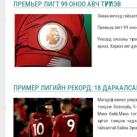
ПРЕМЬЕР ЛИГТ 99 ОНОО АВЧ ТҮРҮҮЛЭВ
Зиааа ингээд гайхалт
Премьер лигт 99 оноо 
Рекорд онооны түүхэ
ирлээ. Хэрвээ лиг д
ПРИМЕР ЛИГИЙН РЕКОРД: 18 ДАРААЛС
Магадгүй өмнөх улир
тэнцэж болохуйц 5-
Манэ байв.Манэ тог
хүртэл тэмцэж чадл
гайхалтай байна.Зүгээ