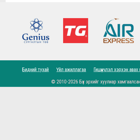
Lucho's show time.
2022.05.04 - Энэ өдөр түүхнээ
Рэдс Лиг 2023 - Тэмцээний дүрэм
Рэдс Лиг 2022 - Баталгаажсан жагсаалт
Рэдс Лиг 2022 - Бүртгэл эхэллээ.
Бидний тухай
Үйл ажиллагаа
Гишүүнчлэл хэрхэн авах
Жеррардын тухай Дэлхийн шилдэгүүдийн иш
© 2010-2026 Бүх эрхийг хуулиар хамгаалса
Өнөөдөр бидний хайртай фэн клуб маань 11 н
Рэдс Кап 2021 хөлбөмбөгийн тэмцээн 11 дэх ж
Бүх цаг үеийн мэргэн бууч Ян Жэймс Раш ийн
Гоё үр дүн, амттай хожил...