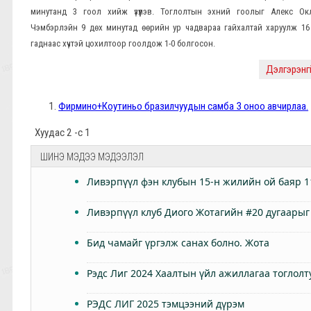
минутанд 3 гоол хийж үзүүлэв. Тоглолтын эхний гоолыг Алекс Ок
Чэмбэрлэйн 9 дөх минутад өөрийн ур чадвараа гайхалтай харуулж 16
гаднаас хүчтэй цохилтоор гоолдож 1-0 болгосон.
Дэлгэрэнгүй
Фирмино+Коутиньо бразилчуудын самба 3 оноо авчирлаа.
Хуудас 2 -с 1
ШИНЭ МЭДЭЭ МЭДЭЭЛЭЛ
Ливэрпүүл фэн клубын 15-н жилийн ой баяр 1
Ливэрпүүл клуб Диого Жотагийн #20 дугаарыг
Бид чамайг үргэлж санах болно. Жота
Рэдс Лиг 2024 Хаалтын үйл ажиллагаа тоглолт
РЭДС ЛИГ 2025 тэмцээний дүрэм