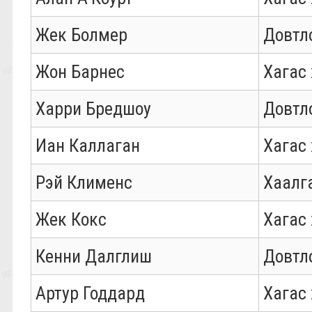
Жек Болмер
Довтл
Жон Барнес
Хагас
Харри Бредшоу
Довтл
Иан Каллаган
Хагас
Рэй Клименс
Хаалг
Жек Кокс
Хагас
Кенни Далглиш
Довтл
Артур Годдард
Хагас