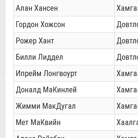
Алан Хансен
Хамга
Гордон Хожсон
Довтл
Рожер Хант
Довтл
Билли Лиддел
Довтл
Ипрейм Лонгвоурт
Хамга
Доналд МаКинлей
Хамга
Жимми МакДугал
Хамга
Мет МаКвийн
Хаалг