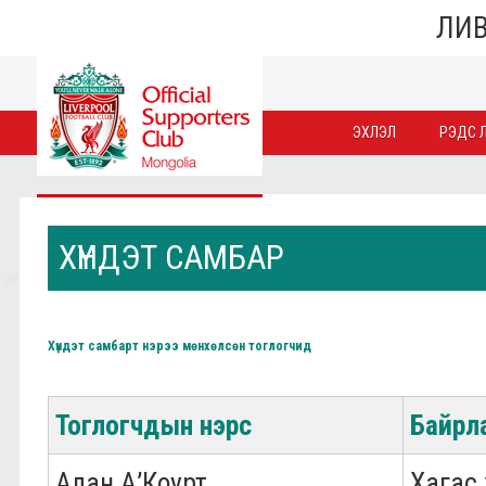
ЛИВ
ЭХЛЭЛ
РЭДС Л
ХҮНДЭТ САМБАР
Хүндэт самбарт нэрээ мөнхөлсөн тоглогчид
Тоглогчдын нэрс
Байрл
Алан А’Коурт
Хагас