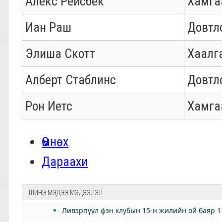
Алекс Рейсбек
Хамга
Иан Раш
Довтл
Элиша Скотт
Хаалг
Алберт Стаблинс
Довтл
Рон Иетс
Хамга
Өмнөх
Дараахи
ШИНЭ МЭДЭЭ МЭДЭЭЛЭЛ
Ливэрпүүл фэн клубын 15-н жилийн ой баяр 1