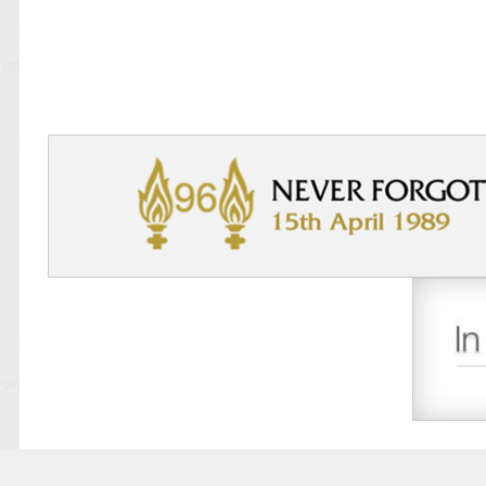
9,10-р тойргийн ШИЛДЭГ МЕНЕЖЕР Ж.Цэрэнх
Анфилд үргэлж л халуун дотноор угтан авах нь
7,8-р тойргийн ШИЛДЭГ МЕНЕЖЕР Г.Лхагваа
Ливэрпүүлийн #Бурхан Фаулэр өөрийн зүүж б
Lucho's show time.
2022.05.04 - Энэ өдөр түүхнээ
Рэдс Лиг 2023 - Тэмцээний дүрэм
Рэдс Лиг 2022 - Баталгаажсан жагсаалт
Рэдс Лиг 2022 - Бүртгэл эхэллээ.
Жеррардын тухай Дэлхийн шилдэгүүдийн иш