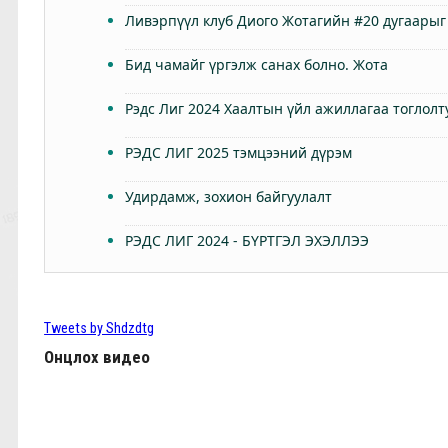
Ливэрпүүл клуб Диого Жотагийн #20 дугаарыг
Бид чамайг үргэлж санах болно. Жота
Рэдс Лиг 2024 Хаалтын үйл ажиллагаа тоглолт
РЭДС ЛИГ 2025 тэмцээний дүрэм
Удирдамж, зохион байгуулалт
РЭДС ЛИГ 2024 - БҮРТГЭЛ ЭХЭЛЛЭЭ
Өнөөдөр Анфилдад дэлхий зогсоно
ТББ-ын ээлжит Бүх гишүүдийн хурал 2024.03.
Tweets by Shdzdtg
Онцлох видео
КЛОППЫН УРГУУЛСАН ҮР ЖИМС
Фабино: Бид та нарыгаа сонсдог бас мэдэрдэг