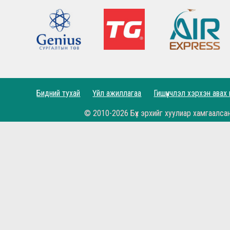
Өнөөдөр бидний хайртай фэн клуб маань 11 н
Рэдс Кап 2021 хөлбөмбөгийн тэмцээн 11 дэх ж
Бүх цаг үеийн мэргэн бууч Ян Жэймс Раш ийн
Гоё үр дүн, амттай хожил...
Би гар барих дургүй буюу Симеоне, Клопп хо
Бидний тухай
Үйл ажиллагаа
Гишүүнчлэл хэрхэн авах
© 2010-2026 Бүх эрхийг хуулиар хамгаалса
Хамгийн онцлох мөчүүд Алиссоны мөргөлт, Жи
Бүх зүйлд баярлалаа
Аваргуудын лигтээ орохоор боллоо...
Тэр үргэлж бэлэн байсан
Жоржиньо Вэйналдум: Уйлахгүй байх гэсэн ч т
Klopp: Яг л аав шиг, өвөө шиг нөмөр нөөлөгтэ