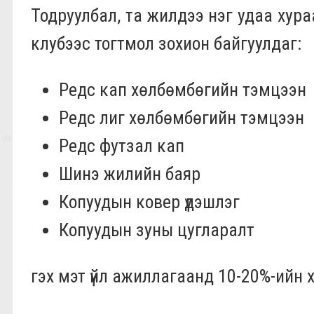
Тодруулбал, та жилдээ нэг удаа ху
клубээс тогтмол зохион байгуулдаг:
Редс кап хөлбөмбөгийн тэмцээн
Редс лиг хөлбөмбөгийн тэмцээн
Редс футзал кап
Шинэ жилийн баяр
Копуудын ковер үдэшлэг
Копуудын зуны цугларалт
гэх мэт үйл ажиллагаанд 10-20%-ийн 