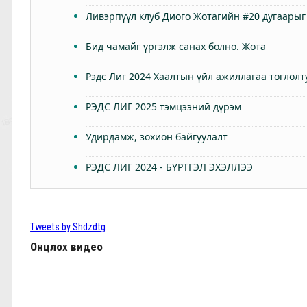
Ливэрпүүл клуб Диого Жотагийн #20 дугаарыг
Бид чамайг үргэлж санах болно. Жота
Рэдс Лиг 2024 Хаалтын үйл ажиллагаа тоглолт
РЭДС ЛИГ 2025 тэмцээний дүрэм
Удирдамж, зохион байгуулалт
РЭДС ЛИГ 2024 - БҮРТГЭЛ ЭХЭЛЛЭЭ
Өнөөдөр Анфилдад дэлхий зогсоно
ТББ-ын ээлжит Бүх гишүүдийн хурал 2024.03.
Tweets by Shdzdtg
Онцлох видео
КЛОППЫН УРГУУЛСАН ҮР ЖИМС
Фабино: Бид та нарыгаа сонсдог бас мэдэрдэг