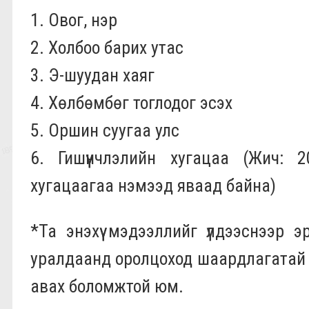
1. Овог, нэр
2. Холбоо барих утас
3. Э-шуудан хаяг
4. Хөлбөмбөг тоглодог эсэх
5. Оршин суугаа улс
6. Гишүүнчлэлийн хугацаа (Жич: 
хугацаагаа нэмээд яваад байна)
*Та энэхүү мэдээллийг үлдээснээр 
уралдаанд оролцоход шаардлагатай м
авах боломжтой юм.