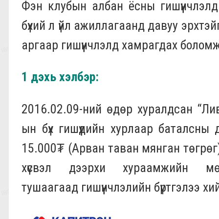
Фэн клубын албан ёсны гишүүнчлэлд б
бүхий л үйл ажиллагаанд давуу эрхтэ
аргаар гишүүнчлэлд хамрагдах боломж
1 дэхь хэлбэр:
2016.02.09-ний өдөр хуралдсан “Ли
ын бүх гишүүдийн хурлаар баталсны
15.000₮ (Арван таван мянган төгрөг)
хүсвэл дээрхи хураамжийн мө
тушаагаад гишүүнчлэлийн бүртгэлээ хи