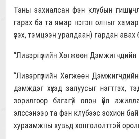
Таны захиалсан фэн клубын гишүүнч
гарах ба та ямар нэгэн олныг хамар
үзэх, тэмцээн уралдаан) гардан авах
“Ливэрпүүлийн Хөгжөөн Дэмжигчдийн 
“Ливэрпүүлийн Хөгжөөн Дэмжигчдийн
дэмждэг хүүхэд залуусыг нэгтгэх, т
зорилгоор багагүй олон үйл ажилла
элссэнээр та фэн клубээс зохион байг
хураамжны хувьд хөнгөлөлттэй орол