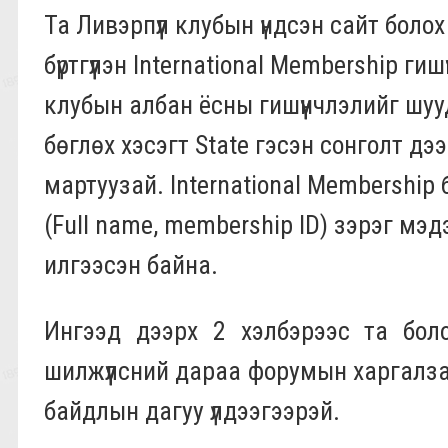
Та Ливэрпүүл клубын үндсэн сайт боло
бүртгүүлэн International Membershiр г
клубын албан ёсны гишүүнчлэлийг шуу
бөглөх хэсэгт State гэсэн сонголт дэ
мартуузай. International Membershiр 
(Full name, membership ID) зэрэг мэ
илгээсэн байна.
Ингээд дээрх 2 хэлбэрээс та боло
шилжүүлсний дараа форумын харгалз
байдлын дагуу үлдээгээрэй.