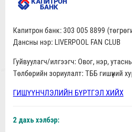
Капитрон банк: 303 005 8899 (төгрөг
Дансны нэр: LIVERPOOL FAN CLUB
Гуйвуулагч/илгээгч: Овог, нэр, утасн
Төлбөрийн зориулалт: ТББ гишүүний 
ГИШҮҮНЧЛЭЛИЙН БҮРТГЭЛ ХИЙХ
2 дахь хэлбэр: