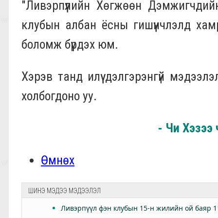
"Ливэрпүүлийн Хөгжөөн Дэмжигчдийн
клубын албан ёсны гишүүнчлэлд хам
боломж бүрдэх юм.
Хэрэв танд илүү дэлгэрэнгүй мэдээл
холбогдоно уу.
- Чи Хэзээ 
Өмнөх
ШИНЭ МЭДЭЭ МЭДЭЭЛЭЛ
Ливэрпүүл фэн клубын 15-н жилийн ой баяр 1