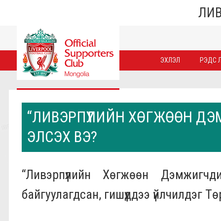
ЛИВ
ЭХЛЭЛ
РЭДС Л
“ЛИВЭРПҮҮЛИЙН ХӨГЖӨӨН Д
ЭЛСЭХ ВЭ?
“Ливэрпүүлийн Хөгжөөн Дэмжигч
байгуулагдсан, гишүүддээ үйлчилдэг Т