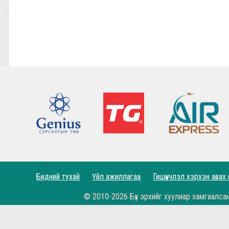
9,10-р тойргийн ШИЛДЭГ МЕНЕЖЕР Ж.Цэрэнх
Анфилд үргэлж л халуун дотноор угтан авах нь
7,8-р тойргийн ШИЛДЭГ МЕНЕЖЕР Г.Лхагваа
Ливэрпүүлийн #Бурхан Фаулэр өөрийн зүүж б
Lucho's show time.
2022.05.04 - Энэ өдөр түүхнээ
Рэдс Лиг 2023 - Тэмцээний дүрэм
Рэдс Лиг 2022 - Баталгаажсан жагсаалт
Бидний тухай
Үйл ажиллагаа
Гишүүнчлэл хэрхэн авах
Рэдс Лиг 2022 - Бүртгэл эхэллээ.
© 2010-2026 Бүх эрхийг хуулиар хамгаалса
Жеррардын тухай Дэлхийн шилдэгүүдийн иш