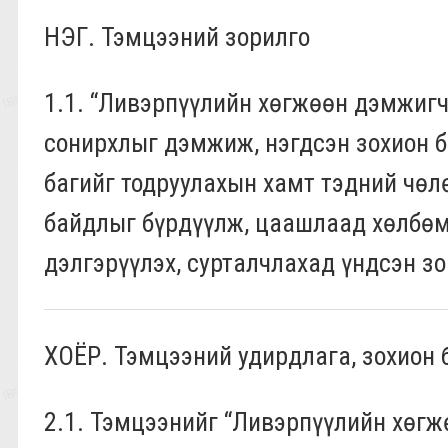
НЭГ. Тэмцээний зорилго
1.1. “Ливэрпүүлийн хөгжөөн дэмжиг
сонирхлыг дэмжиж, нэгдсэн зохион 
багийг тодруулахын хамт тэдний чөл
байдлыг бүрдүүлж, цаашлаад хөлбөмб
дэлгэрүүлэх, сурталчлахад үндсэн з
ХОЁР. Тэмцээний удирдлага, зохион
2.1. Тэмцээнийг “Ливэрпүүлийн хөг