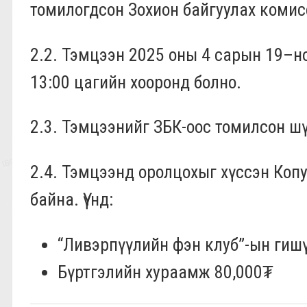
томилогдсон Зохион байгуулах комисс
2.2. Тэмцээн 2025 оны 4 сарын 19–
н
13:00 цагийн хооронд болно.
2.3. Тэмцээнийг
ЗБК-оос
томилсон шү
2.4. Тэмцээнд оролцохыг хүссэн Коп
байна. Үүнд:
“Ливэрпүүлийн фэн клуб”-ын гиш
Бүртгэлийн хураамж 80,000₮