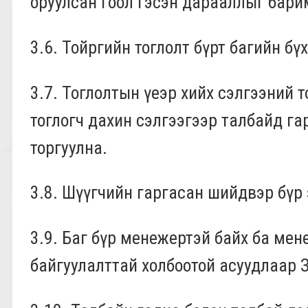
оруулсан гоол гэсэн дарааллыг бар
3.6.
Тойргийн тоглолт бүрт багийн бүх
3.7.
Тоглолтын үеэр хийх сэлгээний т
тоглогч дахин сэлгээгээр талбайд га
торгуулна.
3.
8
. Шүүгчийн гаргасан шийдвэр бүр
3.9. Баг бүр менежертэй байх ба мен
байгуулалттай холбоотой асуудлаар