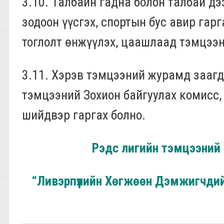
3.
10
. Талбайн гадна болон талбай дэ
зодоон үүсгэх, спортын бус авир гар
тоглолт өнжүүлэх, цаашлаад тэмцээн
3.
11
. Хэрэв тэмцээний журамд заагд
тэмцээний Зохион байгуулах комисс,
шийдвэр гаргах болно.
Рэдс лигийн тэмцээний
“Ливэрпүүлийн Хөгжөөн Дэмжигчдий