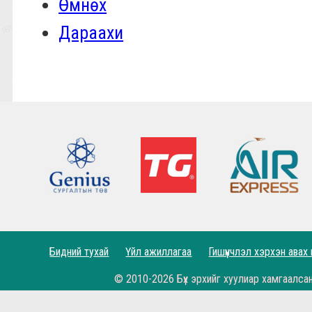
Өмнөх
Дараахи
Бидний тухай
Үйл ажиллагаа
Гишүүнчлэл хэрхэн авах
© 2010-2026 Бүх эрхийг хуулиар хамгаалса