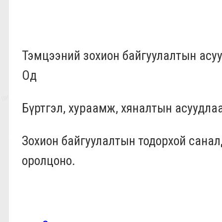
Тэмцээний зохион байгуулалтын асу
Од
Бүртгэл, хураамж, хяналтын асуудла
Зохион байгуулалтын тодорхой санал
оролцоно.