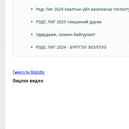
Рэдс Лиг 2024 Хаалтын үйл ажиллагаа тоглолт
РЭДС ЛИГ 2025 тэмцээний дүрэм
Удирдамж, зохион байгуулалт
РЭДС ЛИГ 2024 - БҮРТГЭЛ ЭХЭЛЛЭЭ
Өнөөдөр Анфилдад дэлхий зогсоно
ТББ-ын ээлжит Бүх гишүүдийн хурал 2024.03.
Tweets by Shdzdtg
Онцлох видео
КЛОППЫН УРГУУЛСАН ҮР ЖИМС
Фабино: Бид та нарыгаа сонсдог бас мэдэрдэг
9,10-р тойргийн ШИЛДЭГ МЕНЕЖЕР Ж.Цэрэнх
Анфилд үргэлж л халуун дотноор угтан авах нь