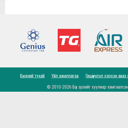
7,8-р тойргийн ШИЛДЭГ МЕНЕЖЕР Г.Лхагваа
Ливэрпүүлийн #Бурхан Фаулэр өөрийн зүүж б
Lucho's show time.
2022.05.04 - Энэ өдөр түүхнээ
Рэдс Лиг 2023 - Тэмцээний дүрэм
Рэдс Лиг 2022 - Баталгаажсан жагсаалт
Бидний тухай
Үйл ажиллагаа
Гишүүнчлэл хэрхэн авах
Рэдс Лиг 2022 - Бүртгэл эхэллээ.
© 2010-2026 Бүх эрхийг хуулиар хамгаалса
Жеррардын тухай Дэлхийн шилдэгүүдийн иш
Өнөөдөр бидний хайртай фэн клуб маань 11 н
Рэдс Кап 2021 хөлбөмбөгийн тэмцээн 11 дэх ж