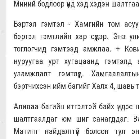
Миний бодлоор үүнд хэд хэдэн шалтга
Бэртэл гэмтэл - Хамгийн том асууд
бэртэл гэмтлийн хар сүүдэр. Энэ ул
тоглогчид гэмтээд амжлаа. + Ков
нуруугаа урт хугацаанд гэмтэлд 
уламжлалт гэмтлүүд. Хамгаалал
бэртчихсэн ийм багийг Халх 4, шавь т
Аливаа багийн итгэлтэй байх үндэс 
шалтгаалдаг юм шиг санагддаг. Ва
Матипт найдалтгүй болсон тул 