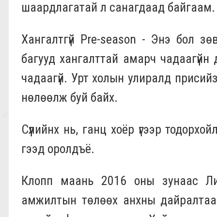
шаардлагатай л санагдаад байгаам. 
Хангалтгүй Pre-season - Энэ бол з
багууд хангалттай амарч чадаагүйн
чадаагүй. Урт холын улиралд присий
нөлөөлж буй байх.
Сүүлийнх нь, ганц хоёр үгээр тодорх
гээд оролдъё.
Клопп маань 2016 оны зунаас Лив
амжилтын төлөөх анхны дайралтаа э