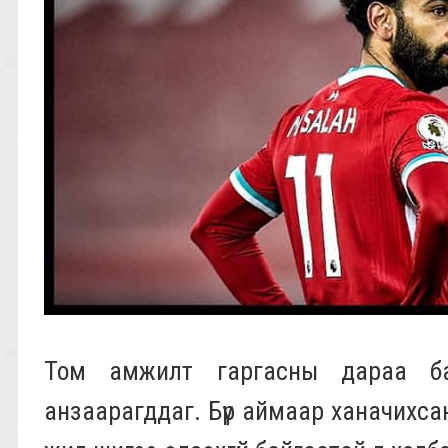
Том амжилт гаргасны дараа баг
анзаарагддаг. Бүр аймаар ханачихсан