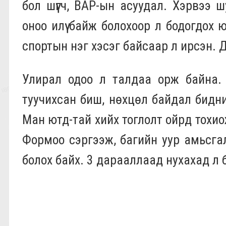
бол шүүгч, ВАР-ын асуудал. Хэрвээ 
оноо илүү байж болохоор л бодогдох 
спортын нэг хэсэг байсаар л ирсэн. Д
Улирал одоо л талдаа орж байна. Б
туучихсан биш, нөхцөл байдал бидни
Ман ютд-тай хийх тоглолт ойрд тохио
Формоо сэргээж, багийн уур амьсга
болох байх. 3 дарааллаад нухахад л