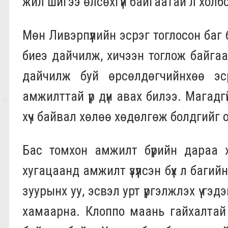
жил шигээ өлсөхгүй байгаатай л холб
Мөн Ливэрпүүлийн эсрэг тоглосон баг бү
биеэ дайчилж, хичээн тоглож байгаа 
дайчилж буй өрсөлдөгчийнхөө эс
амжилттай үр дүн авах билээ. Магадг
хүч байвал хөлөө хөдөлгөж болдгийг
Бас томхон амжилт бүрийн дараа хү
хугацаанд амжилт үзүүлсэн бүх л баги
зуурынх уу, эсвэл урт үргэлжлэх үү г
хамаарна. Клоппо маань гайхалтай 