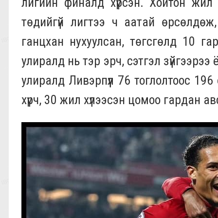
лигийн финалд хүрсэн. Хойтон жил
төдийгүй лигтээ ч аатай өрсөлдөж,
ганцхан нухуулсан, төгсгөлд 10 га
улиралд нь тэр эрч, сэтгэл зүйгээрэ
улиралд Ливэрпүүл 76 тоглолтоос 196 
хүрч, 30 жил хүлээсэн цомоо гардан а