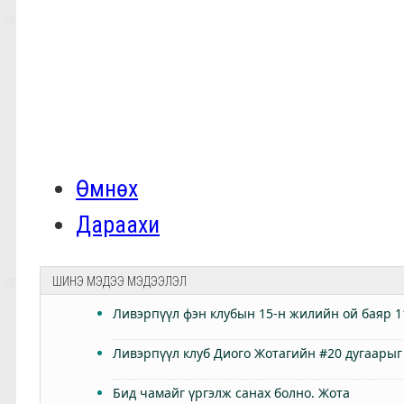
Өмнөх
Дараахи
ШИНЭ МЭДЭЭ МЭДЭЭЛЭЛ
Ливэрпүүл фэн клубын 15-н жилийн ой баяр 1
Ливэрпүүл клуб Диого Жотагийн #20 дугаарыг
Бид чамайг үргэлж санах болно. Жота