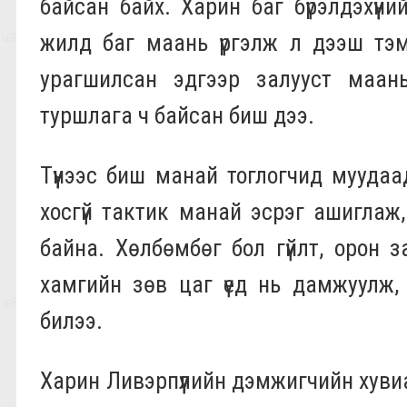
байсан байх. Харин баг бүрэлдэхүүн
жилд баг маань үргэлж л дээш тэмүү
урагшилсан эдгээр залууст маань
туршлага ч байсан биш дээ.
Түүнээс биш манай тоглогчид муудаа
хосгүй тактик манай эсрэг ашиглаж, 
байна. Хөлбөмбөг бол гүйлт, орон з
хамгийн зөв цаг үед нь дамжуулж, 
билээ.
Харин Ливэрпүүлийн дэмжигчийн хувиар