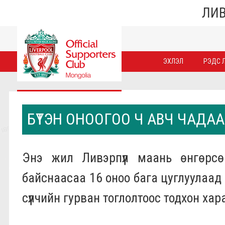
ЛИВ
ЭХЛЭЛ
РЭДС Л
БҮТЭН ОНООГОО Ч АВЧ ЧАДА
Энэ жил Ливэрпүүл маань өнгөрс
байснаасаа 16 оноо бага цуглуулаад 
сүүлчийн гурван тоглолтоос тодхон хар