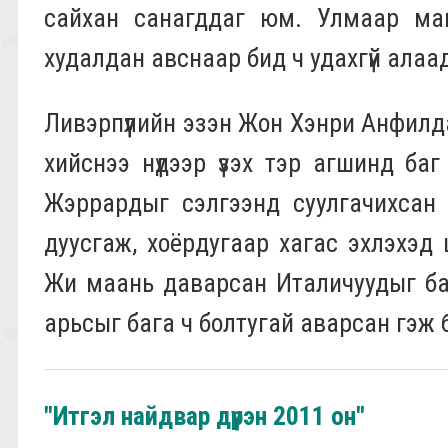
сайхан санагддаг юм. Улмаар маш
худалдан авснаар бид ч удахгүй алаа
Ливэрпүүлийн эзэн Жон Хэнри Анфилд
хийснээ нүдээр үзэх тэр агшинд ба
Жэррардыг сэлгээнд суулгачихсан м
дуусгаж, хоёрдугаар хагас эхлэхэд
Жи маань даварсан Италичуудыг бай
арьсыг бага ч болтугай аварсан гэж
"Итгэл найдвар дүүрэн 2011 он"