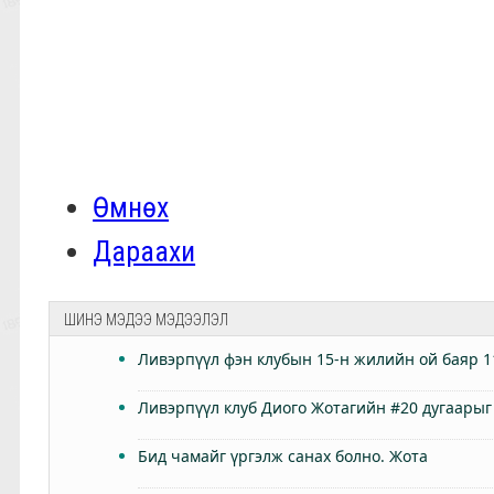
Өмнөх
Дараахи
ШИНЭ МЭДЭЭ МЭДЭЭЛЭЛ
Ливэрпүүл фэн клубын 15-н жилийн ой баяр 1
Ливэрпүүл клуб Диого Жотагийн #20 дугаарыг
Бид чамайг үргэлж санах болно. Жота