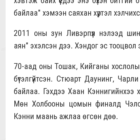
хэвтэж байх үедээ энэ бүхэн битгий б
байлаа" хэмээн саяхан хүртэл хэлчих
2011 оны зун Ливэрпүүл нэлээд ши
аян" эхэлсэн дээ. Хэндог эс тооцвол 
70-аад оны Тошак, Кийганы хослолы
бүтэлгүйтсэн. Стюарт Даунинг, Чар
байлаа. Гэхдээ Хаан Кэннигийнхээ х
Мөн Холбооны цомын финалд Чэлсид
Кэнни маань ажлаа өгсөн дөө.