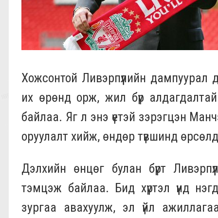
Хожсонтой Ливэрпүүлийн дампуурал 
их өрөнд орж, жил бүр алдагдалтай
байлаа. Яг л энэ үетэй зэрэгцэн Ман
оруулалт хийж, өндөр түвшинд өрсөлд
Дэлхийн өнцөг булан бүрт Ливэрпүүл
тэмцэж байлаа. Бид хүртэл үүнд нэ
зургаа авахуулж, эл үйл ажиллага