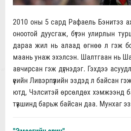
2010 оны 5 сард Рафаель Бэнитэз а
оноотой дуусгаж, бүтэн улирлын ту
дараа жил нь алаад өгнөө л гэж бод
маань унаж эхэлсэн. Шалтгаан нь Ша
авчирсан гэж дүгнэдэг. Гэхдээ асуу
үеийн Ливэрпүүлийн эздэд л байсан гэж 
ютд, Чэлситэй өрсөлдөх хэмжээнд ба
түвшинд барьж байсан даа. Мунхаг эзэд
"Эмээгийн эрин"