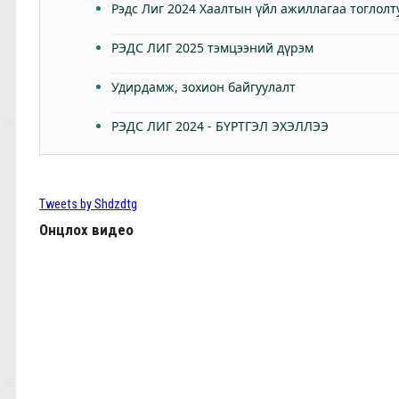
Рэдс Лиг 2024 Хаалтын үйл ажиллагаа тоглолт
РЭДС ЛИГ 2025 тэмцээний дүрэм
Удирдамж, зохион байгуулалт
РЭДС ЛИГ 2024 - БҮРТГЭЛ ЭХЭЛЛЭЭ
Өнөөдөр Анфилдад дэлхий зогсоно
ТББ-ын ээлжит Бүх гишүүдийн хурал 2024.03.
Tweets by Shdzdtg
Онцлох видео
КЛОППЫН УРГУУЛСАН ҮР ЖИМС
Фабино: Бид та нарыгаа сонсдог бас мэдэрдэг
9,10-р тойргийн ШИЛДЭГ МЕНЕЖЕР Ж.Цэрэнх
Анфилд үргэлж л халуун дотноор угтан авах нь