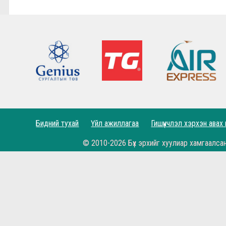
7,8-р тойргийн ШИЛДЭГ МЕНЕЖЕР Г.Лхагваа
Ливэрпүүлийн #Бурхан Фаулэр өөрийн зүүж б
Lucho's show time.
2022.05.04 - Энэ өдөр түүхнээ
Рэдс Лиг 2023 - Тэмцээний дүрэм
Рэдс Лиг 2022 - Баталгаажсан жагсаалт
Бидний тухай
Үйл ажиллагаа
Гишүүнчлэл хэрхэн авах
Рэдс Лиг 2022 - Бүртгэл эхэллээ.
© 2010-2026 Бүх эрхийг хуулиар хамгаалса
Жеррардын тухай Дэлхийн шилдэгүүдийн иш
Өнөөдөр бидний хайртай фэн клуб маань 11 н
Рэдс Кап 2021 хөлбөмбөгийн тэмцээн 11 дэх ж
Бүх цаг үеийн мэргэн бууч Ян Жэймс Раш ийн