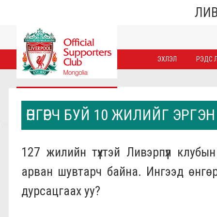
ЛИВ
ЭХЛЭЛ
РЭДС Л
ӨНГӨРЧ БУЙ 10 ЖИЛИЙГ ЭРГЭН
127 жилийн түүхтэй Ливэрпүүл клубы
арван шувтарч байна. Ингээд өнгөр
дурсацгаах уу?