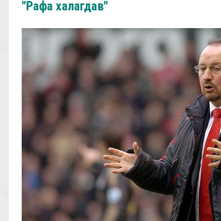
"Рафа халагдав"