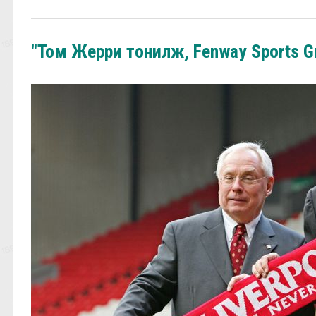
"Том Жерри тонилж, Fenway Sports G