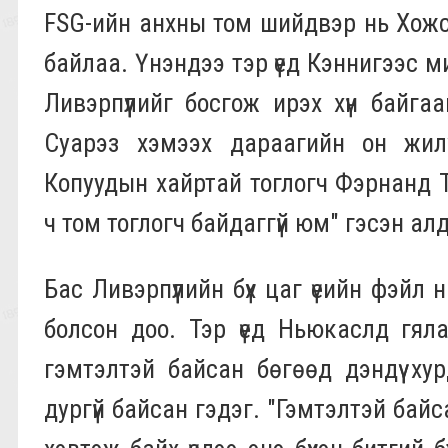
FSG-ийн анхны том шийдвэр нь Хожс
байлаа. Үнэндээ тэр үед Кэннигээс 
Ливэрпүүлийг босгож ирэх хүн байг
Суарэз хэмээх дараагийн он жил
Копуудын хайртай тоглогч Фэрнанд Т
ч том тоглогч байдаггүй юм" гэсэн ал
Бас Ливэрпүүлийн бүх цаг үеийн фэй
болсон доо. Тэр үед Ньюкаслд гяла
гэмтэлтэй байсан бөгөөд дэндүү х
дургүй байсан гэдэг. "Гэмтэлтэй байс