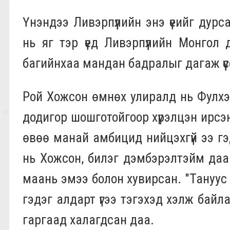
Үнэндээ Ливэрпүүлийн энэ үеийг дурса
нь яг тэр үед Ливэрпүүлийн Монгол 
багийнхаа мандан бадралыг дагаж үүс
Рой Хожсон өмнөх улиралд нь Фулхэ
додигор шошготойгоор хүрэлцэн ирсэн.
өвөө манай амбицид нийцэхгүй ээ гэд
нь Хожсон, билэг дэмбэрэлтэйм даа
маань эмээ болон хувирсан. "Тануус 
гэдэг алдарт үгээ тэгэхэд хэлж байл
гаргаад халагдсан даа.