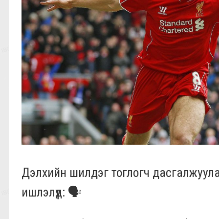
Дэлхийн шилдэг тоглогч дасгалжуул
ишлэлүүд: 🗣