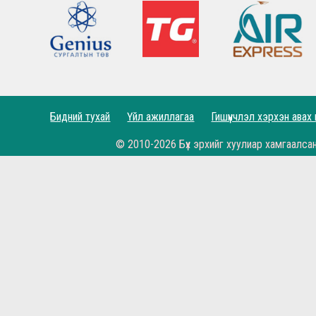
Lucho's show time.
2022.05.04 - Энэ өдөр түүхнээ
Рэдс Лиг 2023 - Тэмцээний дүрэм
Рэдс Лиг 2022 - Баталгаажсан жагсаалт
Бидний тухай
Үйл ажиллагаа
Гишүүнчлэл хэрхэн авах
Рэдс Лиг 2022 - Бүртгэл эхэллээ.
© 2010-2026 Бүх эрхийг хуулиар хамгаалса
Жеррардын тухай Дэлхийн шилдэгүүдийн иш
Өнөөдөр бидний хайртай фэн клуб маань 11 н
Рэдс Кап 2021 хөлбөмбөгийн тэмцээн 11 дэх ж
Бүх цаг үеийн мэргэн бууч Ян Жэймс Раш ийн
Гоё үр дүн, амттай хожил...