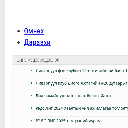
Өмнөх
Дараахи
ШИНЭ МЭДЭЭ МЭДЭЭЛЭЛ
Ливэрпүүл фэн клубын 15-н жилийн ой баяр 1
Ливэрпүүл клуб Диого Жотагийн #20 дугаарыг
Бид чамайг үргэлж санах болно. Жота
Рэдс Лиг 2024 Хаалтын үйл ажиллагаа тоглолт
РЭДС ЛИГ 2025 тэмцээний дүрэм