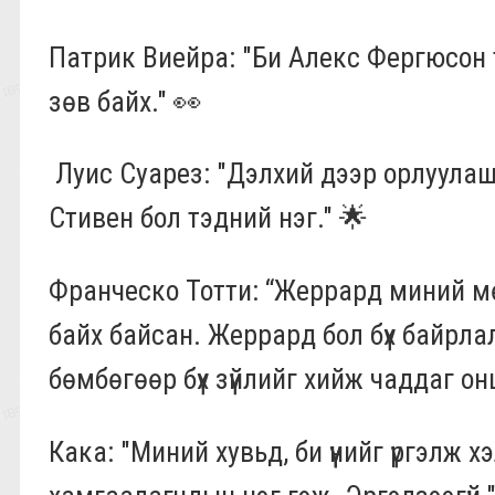
Патрик Виейра: "Би Алекс Фергюсон түү
зөв байх." 👀
Луис Суарез: "Дэлхий дээр орлуулаш
Стивен бол тэдний нэг." 🌟
Франческо Тотти: “Жеррард миний м
байх байсан. Жеррард бол бүх байрлал
бөмбөгөөр бүх зүйлийг хийж чаддаг он
Кака: "Миний хувьд, би үүнийг үргэлж х