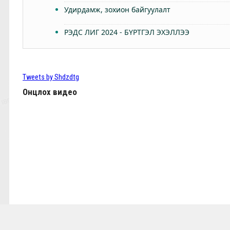
Удирдамж, зохион байгуулалт
РЭДС ЛИГ 2024 - БҮРТГЭЛ ЭХЭЛЛЭЭ
Өнөөдөр Анфилдад дэлхий зогсоно
ТББ-ын ээлжит Бүх гишүүдийн хурал 2024.03.
Tweets by Shdzdtg
Онцлох видео
КЛОППЫН УРГУУЛСАН ҮР ЖИМС
Фабино: Бид та нарыгаа сонсдог бас мэдэрдэг
9,10-р тойргийн ШИЛДЭГ МЕНЕЖЕР Ж.Цэрэнх
Анфилд үргэлж л халуун дотноор угтан авах нь
7,8-р тойргийн ШИЛДЭГ МЕНЕЖЕР Г.Лхагваа
Ливэрпүүлийн #Бурхан Фаулэр өөрийн зүүж б