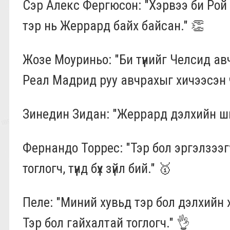
Сэр Алекс Фергюсон: "Хэрвээ би Рой 
тэр нь Жеррард байх байсан." 👏
Жозе Моуриньо: "Би түүнийг Челсид а
Реал Мадрид руу авчрахыг хичээсэн ч 
Зинедин Зидан: "Жеррард дэлхийн ши
Фернандо Торрес: "Тэр бол эргэлзээг
тоглогч, түүнд бүх зүйл бий." 🥇
Пеле: "Миний хувьд тэр бол дэлхийн
Тэр бол гайхалтай тоглогч." 👌