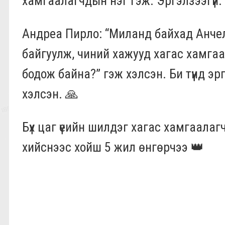
хамгаалагчдын нэг гэж. Эргэлзээгүй.
Андреа Пирло: “Миланд байхад Анчел
байгуулж, чиний хажууд хагас хамгаа
бодож байна?” гэж хэлсэн. Би түүнд эр
хэлсэн. 🙏
Бүх цаг үеийн шилдэг хагас хамгаалаг
хийснээс хойш 5 жил өнгөрчээ 👑