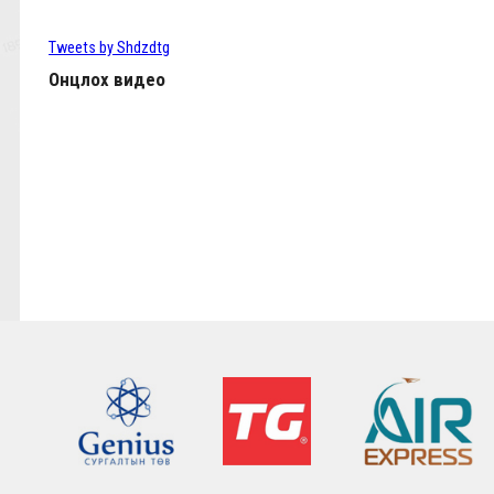
ТББ-ын ээлжит Бүх гишүүдийн хурал 2024.03.
Tweets by Shdzdtg
Онцлох видео
КЛОППЫН УРГУУЛСАН ҮР ЖИМС
Фабино: Бид та нарыгаа сонсдог бас мэдэрдэг
9,10-р тойргийн ШИЛДЭГ МЕНЕЖЕР Ж.Цэрэнх
Анфилд үргэлж л халуун дотноор угтан авах нь
7,8-р тойргийн ШИЛДЭГ МЕНЕЖЕР Г.Лхагваа
Ливэрпүүлийн #Бурхан Фаулэр өөрийн зүүж б
Lucho's show time.
2022.05.04 - Энэ өдөр түүхнээ
Рэдс Лиг 2023 - Тэмцээний дүрэм