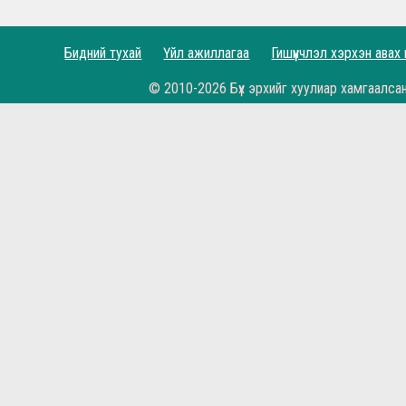
Рэдс Лиг 2022 - Баталгаажсан жагсаалт
Бидний тухай
Үйл ажиллагаа
Гишүүнчлэл хэрхэн авах
Рэдс Лиг 2022 - Бүртгэл эхэллээ.
© 2010-2026 Бүх эрхийг хуулиар хамгаалса
Жеррардын тухай Дэлхийн шилдэгүүдийн иш
Өнөөдөр бидний хайртай фэн клуб маань 11 н
Рэдс Кап 2021 хөлбөмбөгийн тэмцээн 11 дэх ж
Бүх цаг үеийн мэргэн бууч Ян Жэймс Раш ийн
Гоё үр дүн, амттай хожил...
Би гар барих дургүй буюу Симеоне, Клопп хо
Хамгийн онцлох мөчүүд Алиссоны мөргөлт, Жи
Бүх зүйлд баярлалаа