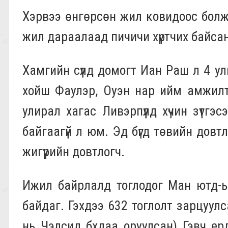
Хэрвээ өнгөрсөн жил ковидоос болж
жил дараалаад пичичи хүртчих байсан
Хамгийн сүүлд домогт Иан Раш л 4 ул
хойш Фаулэр, Оуэн нар ийм амжилт ү
улирал хагас Ливэрпүүлд хүчин зүтгэс
байгаагүй л юм. Эд бүгд төвийн довт
жигүүрийн довтлогч.
Ижил байрлалд тоглодог Ман ютд-ы
байдаг. Гэхдээ 632 тоглолт зарцуул
нь Чэлсид бхдаа оруулсан) Гэвч ер