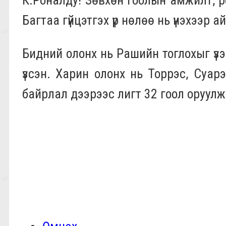
Багтаа гүйцэтгэх үр нөлөө нь үнэхээр 
Бидний олонх нь Рашийн тоглохыг үзээ
үзсэн. Харин олонх нь Торрэс, Суар
байрлал дээрээс лигт 32 гоол оруулж, Ли