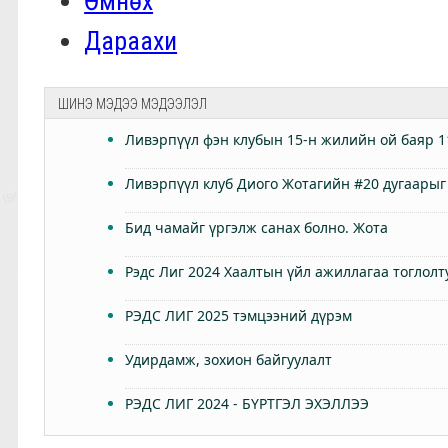
Өмнөх
Дараахи
ШИНЭ МЭДЭЭ МЭДЭЭЛЭЛ
Ливэрпүүл фэн клубын 15-н жилийн ой баяр 1
Ливэрпүүл клуб Диого Жотагийн #20 дугаарыг
Бид чамайг үргэлж санах болно. Жота
Рэдс Лиг 2024 Хаалтын үйл ажиллагаа тоглолт
РЭДС ЛИГ 2025 тэмцээний дүрэм
Удирдамж, зохион байгуулалт
РЭДС ЛИГ 2024 - БҮРТГЭЛ ЭХЭЛЛЭЭ
Өнөөдөр Анфилдад дэлхий зогсоно