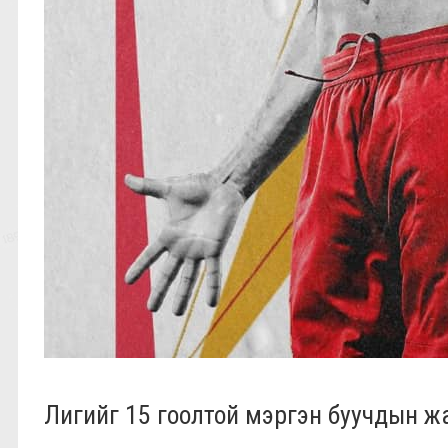
Лигийг 15 гоолтой мэргэн буучдын жа