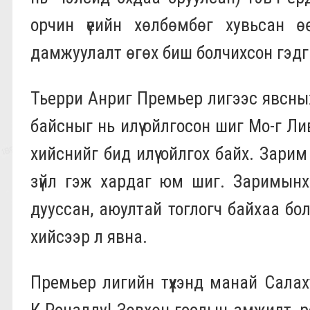
орчин үеийн хөлбөмбөг хувьсан өөр
дамжуулалт өгөх биш болчихсон гэдги
Тьерри Анриг Премьер лигээс явсных
байсныг нь илүү ойлгосон шиг Мо-г Ливэ
хийснийг бид илүү ойлгох байх. Зарим
зүйл гэж хардаг юм шиг. Заримынх
дууссан, аюултай тоглогч байхаа бол
хийсээр л явна.
Премьер лигийн түүхэнд манай Салах
К.Роналду! Зөвхөн гоолын амжилт, р