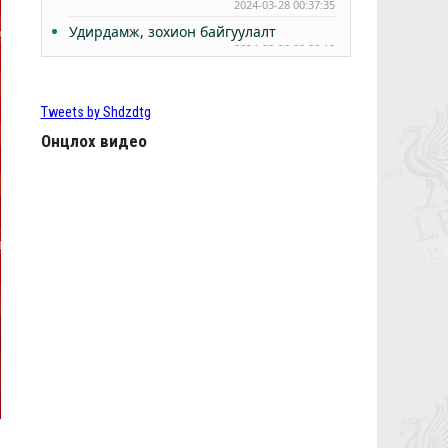
2024-03-28 00:37:35
Удирдамж, зохион байгуулалт
2024-03-28 00:36:19
РЭДС ЛИГ 2024 - БҮРТГЭЛ ЭХЭЛЛЭЭ
2024-03-24 15:56:57
Tweets by Shdzdtg
Өнөөдөр Анфилдад дэлхий зогсоно
2024-03-10 05:02:27
Онцлох видео
ТББ-ын ээлжит Бүх гишүүдийн хурал
2024.03.10
2024-03-09 05:38:11
КЛОППЫН УРГУУЛСАН ҮР ЖИМС
2024-02-29 00:47:07
Фабино: Бид та нарыгаа сонсдог бас
мэдэрдэг
2023-06-08 01:07:28
9,10-р тойргийн ШИЛДЭГ МЕНЕЖЕР
Ж.Цэрэнханд
2023-06-04 01:15:02
Анфилд үргэлж л халуун дотноор
угтан авах нь гарцаагүй ээ, Чамбо
2023-06-02 01:29:42