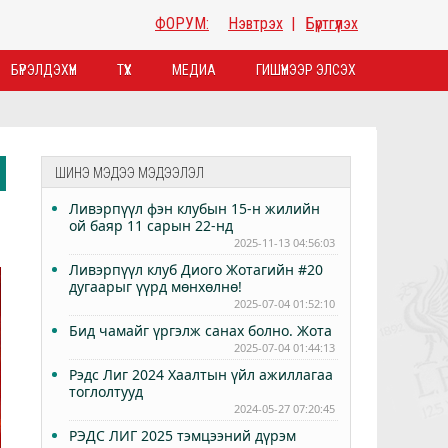
ФОРУМ:
Нэвтрэх
|
Бүртгүүлэх
БҮРЭЛДЭХҮҮН
ТҮҮХ
МЕДИА
ГИШҮҮНЭЭР ЭЛСЭХ
ШИНЭ МЭДЭЭ МЭДЭЭЛЭЛ
Ливэрпүүл фэн клубын 15-н жилийн
ой баяр 11 сарын 22-нд
2025-11-13 04:56:03
Ливэрпүүл клуб Диого Жотагийн #20
дугаарыг үүрд мөнхөлнө!
2025-07-04 01:52:10
Бид чамайг үргэлж санах болно. Жота
2025-07-04 01:44:13
Рэдс Лиг 2024 Хаалтын үйл ажиллагаа
тоглолтууд
2024-05-27 07:20:45
РЭДС ЛИГ 2025 тэмцээний дүрэм