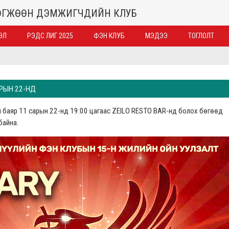
ХӨГЖӨӨН ДЭМЖИГЧДИЙН КЛУБ
ЭЛ
РЭДС ЛИГ 2025
ФЭН КЛУБ
МЭДЭЭ
ТОГЛОЛТ
АРЫН 22-НД
 баяр 11 сарын 22-нд 19:00 цагаас ZEILO RESTO BAR-нд болох бөгөөд
байна.