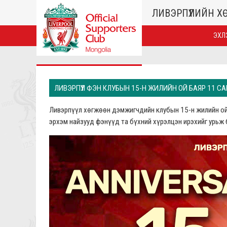
ЛИВЭРПҮҮЛИЙН 
ЭХЛ
ЛИВЭРПҮҮЛ ФЭН КЛУБЫН 15-Н ЖИЛИЙН ОЙ БАЯР 11 С
Ливэрпүүл хөгжөөн дэмжигчдийн клубын 15-н жилийн ой
эрхэм найзууд фэнүүд та бүхний хүрэлцэн ирэхийг урьж 