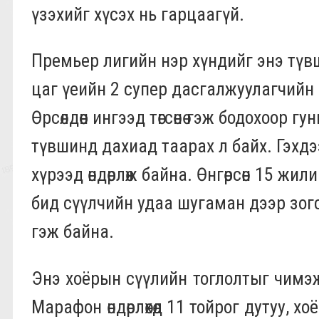
үзэхийг хүсэх нь гарцаагүй.
Премьер лигийн нэр хүндийг энэ түвш
цаг үеийн 2 супер дасгалжуулагчийн 
Өрсөлдөөн ингээд төгсөнө гэж бодохоор
түвшинд дахиад таарах л байх. Гэхдээ 
хүрээд өндөрлөж байна. Өнгөрсөн 15 ж
бид сүүлчийн удаа шугаман дээр зогсоо
гэж байна.
Энэ хоёрын сүүлийн тоглолтыг чимэж буй
Марафон өндөрлөхөд 11 тойрог дутуу, хо