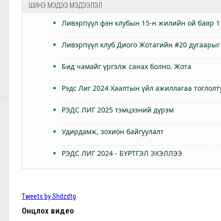
ШИНЭ МЭДЭЭ МЭДЭЭЛЭЛ
Ливэрпүүл фэн клубын 15-н жилийн ой баяр 1
Ливэрпүүл клуб Диого Жотагийн #20 дугаарыг
Бид чамайг үргэлж санах болно. Жота
Рэдс Лиг 2024 Хаалтын үйл ажиллагаа тоглолт
РЭДС ЛИГ 2025 тэмцээний дүрэм
Удирдамж, зохион байгуулалт
РЭДС ЛИГ 2024 - БҮРТГЭЛ ЭХЭЛЛЭЭ
Өнөөдөр Анфилдад дэлхий зогсоно
ТББ-ын ээлжит Бүх гишүүдийн хурал 2024.03.
Tweets by Shdzdtg
Онцлох видео
КЛОППЫН УРГУУЛСАН ҮР ЖИМС