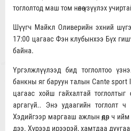
тоглолтод маш том нөлөө үзүүлэх учирта
Шүүгч Майкл Оливерийн эхний шүгэл 
17:00 цагаас Фэн клубынхээ Бүх гиш
байна.
Үргэлжлүүлээд бид тоглолтоо үзнэ
банкны яг баруун талын Cante sport 
цагаас хойш гайхалтай тоглолтыг 
аргагүй.. Энэ удаагийн тоглолт ч
Хэдийгээр маргааш ажлын өдөр ч ийм
дээ. Хүрээд ирээрэй, хамтдаа дууга