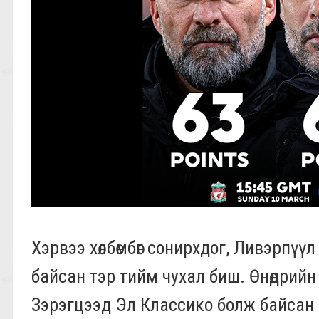
Хэрвээ хөлбөмбөг сонирхдог, Ливэрпүү
байсан тэр тийм чухал биш. Өнөөдрийн 
Зэрэгцээд Эл Классико болж байсан ч