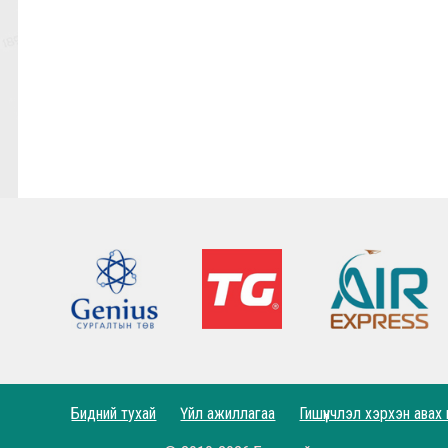
Фабино: Бид та нарыгаа сонсдог бас мэдэрдэг
9,10-р тойргийн ШИЛДЭГ МЕНЕЖЕР Ж.Цэрэнх
Анфилд үргэлж л халуун дотноор угтан авах нь
7,8-р тойргийн ШИЛДЭГ МЕНЕЖЕР Г.Лхагваа
Ливэрпүүлийн #Бурхан Фаулэр өөрийн зүүж б
Lucho's show time.
2022.05.04 - Энэ өдөр түүхнээ
Рэдс Лиг 2023 - Тэмцээний дүрэм
Рэдс Лиг 2022 - Баталгаажсан жагсаалт
Бидний тухай
Үйл ажиллагаа
Гишүүнчлэл хэрхэн авах
Рэдс Лиг 2022 - Бүртгэл эхэллээ.