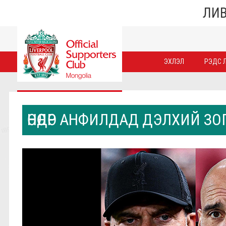
ЛИВ
ЭХЛЭЛ
РЭДС Л
ӨНӨӨДӨР АНФИЛДАД ДЭЛХИЙ З