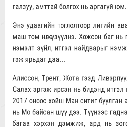
галзуу, амттай болгох нь аргагүй юм.
Энэ удаагийн тоглолтоор лигийн ав
маш том нөлөө үзүүлнэ. Хожсон баг н
нэмэлт зүйл, итгэл найдварыг нэмж
гэж ярьдаг даа...
Алиссон, Трент, Жота гээд Ливэрпүүли
Салах эргэж ирсэн нь бидэнд итгэл н
2017 оноос хойш Ман ситиг буулган 
нь Мо байсан шүү дээ. Түүнээс гадн
багаа хэрхэн дэмжиж, ард нь зогс