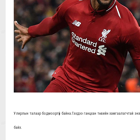
Улирлын талаар бодмооргүй байна.Гэхдээ ганцхан төвийн хамгаалагчтай энэ 
байх.