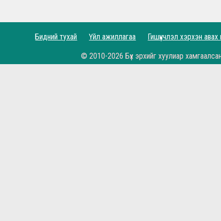
Рэдс Лиг 2023 - Тэмцээний дүрэм
Рэдс Лиг 2022 - Баталгаажсан жагсаалт
Бидний тухай
Үйл ажиллагаа
Гишүүнчлэл хэрхэн авах
Рэдс Лиг 2022 - Бүртгэл эхэллээ.
© 2010-2026 Бүх эрхийг хуулиар хамгаалса
Жеррардын тухай Дэлхийн шилдэгүүдийн иш
Өнөөдөр бидний хайртай фэн клуб маань 11 н
Рэдс Кап 2021 хөлбөмбөгийн тэмцээн 11 дэх ж
Бүх цаг үеийн мэргэн бууч Ян Жэймс Раш ийн
Гоё үр дүн, амттай хожил...
Би гар барих дургүй буюу Симеоне, Клопп хо
Хамгийн онцлох мөчүүд Алиссоны мөргөлт, Жи
Бүх зүйлд баярлалаа