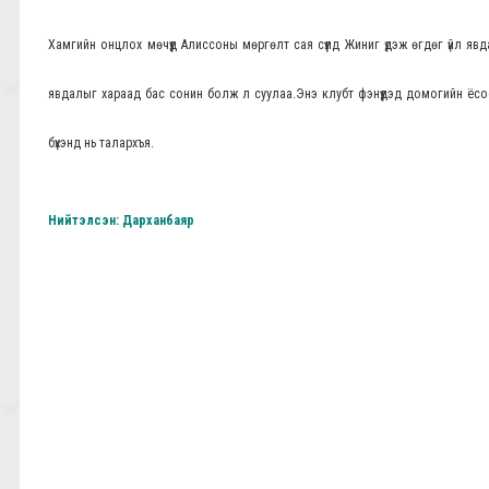
Хамгийн онцлох мөчүүд Алиссоны мөргөлт сая сүүлд Жиниг үдэж өгдөг үйл яв
явдалыг хараад бас сонин болж л суулаа.Энэ клубт фэнүүдэд домогийн ёсо
бүхэнд нь талархъя.
Нийтэлсэн: Дарханбаяр