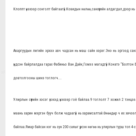
Клоппт үнэхээр сонголт байгаагүй.Ковидын нөлөө,санхүүгийн алдагдал,дээр н
Аваргуудын лигийн эрхээ авч чадсан нь маш сайн хэрэг.Энэ нь эргээд санхү
үндсэн байрлалдаа гарах Фабиньо Ван Дайк,Гомэз магадгүй Конатэ "Болт
довтолгооны шинэ тоглогч....
Улирлын сүүлийн хэсэг үзэхэд үнэхээр гоё байлаа.9 тоглолт 7 хожил 2 тэнц
маань харин мэргэн бууч болж чадаагүй нь харамсалтай.Өнөөдөр ч их хичээл
байлаа.Ямар байсан нэг нь зун 200 саяыг үрсэн нөгөө нь улирлын турш топ 4-