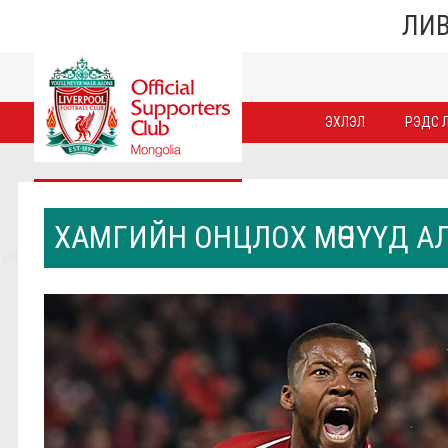
ЛИВ
ЭХЛЭЛ
РЭДС Л
ХАМГИЙН ОНЦЛОХ МӨЧҮҮД АЛ