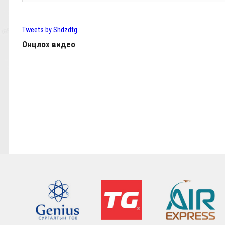
Өнөөдөр Анфилдад дэлхий зогсоно
ТББ-ын ээлжит Бүх гишүүдийн хурал 2024.03.
Tweets by Shdzdtg
Онцлох видео
КЛОППЫН УРГУУЛСАН ҮР ЖИМС
Фабино: Бид та нарыгаа сонсдог бас мэдэрдэг
9,10-р тойргийн ШИЛДЭГ МЕНЕЖЕР Ж.Цэрэнх
Анфилд үргэлж л халуун дотноор угтан авах нь
7,8-р тойргийн ШИЛДЭГ МЕНЕЖЕР Г.Лхагваа
Ливэрпүүлийн #Бурхан Фаулэр өөрийн зүүж б
Lucho's show time.
2022.05.04 - Энэ өдөр түүхнээ