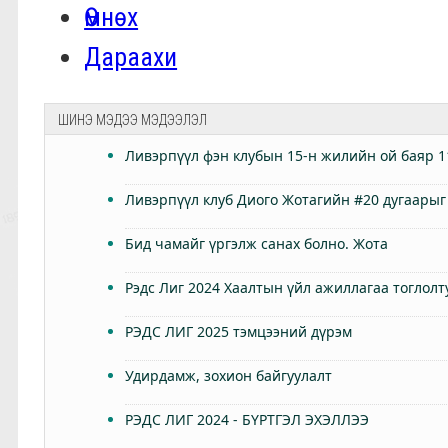
Өмнөх
Дараахи
ШИНЭ МЭДЭЭ МЭДЭЭЛЭЛ
Ливэрпүүл фэн клубын 15-н жилийн ой баяр 1
Ливэрпүүл клуб Диого Жотагийн #20 дугаарыг
Бид чамайг үргэлж санах болно. Жота
Рэдс Лиг 2024 Хаалтын үйл ажиллагаа тоглолт
РЭДС ЛИГ 2025 тэмцээний дүрэм
Удирдамж, зохион байгуулалт
РЭДС ЛИГ 2024 - БҮРТГЭЛ ЭХЭЛЛЭЭ