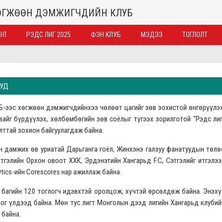
ХӨГЖӨӨН ДЭМЖИГЧДИЙН КЛУБ
ЭЛ
РЭДС ЛИГ 2025
ФЭН КЛУБ
МЭДЭЭ
ТОГЛОЛТ
УУД
-ээс хөгжөөн дэмжигчдийнхээ чөлөөт цагийг зөв зохистой өнгөрүүлэх
айг бүрдүүлэх, хөлбөмбөгийн зөв соёлыг түгээх зорилготой “Рэдс лиг
ттай зохион байгуулагдаж байна.
ун дамжих өв уриатай Дарьганга гоёл, Жинхэнэ галзуу фанатуудын төлө
тгэлийн Орхон овоот ХХК, Эрдэнэтийн Хангарьд F.C, Сэтгэлийг итгэлээ
ytics-ийн Corescores нар ажиллаж байна.
8 багийн 120 тоглогч идэвхтэй оролцож, хүчтэй өрсөлдөж байна. Энэхү
г үлдээд байна. Мөн тус лигт Монголын дээд лигийн Хангарьд клубий
 байна.