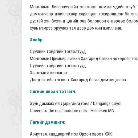
Монголын Ливэрпүүлийн хөгжөөн дэмжигчдийн клуб 
дэмжигчээр ажиллахаар харилцан тохиролцсон ба энэ
дуртай хэн бүхэнд цагийг зөв боловсон өнгөрөөх боло
хувь нэмрээ оруулах тал дээр дэмжин ажиллана.
Хөтөлбөр:
Сүүлийн тойргийн тоглолтууд
Монголын Премьер лигийн Хангарьд багийн нөхөрсөг тог
Сүүлийн тойргийн тоглолтууд
Хаалтын ажиллагаа
Дээд лигийн тоглолт Хангарьд багаа дэмжицгээнэ.
Лигийн ивээн тэтгэгч:
Зуун дамжих өв Дарьганга гоёл / Dariganga goyol
Cheers to the real hardcore reds... Heineken MN
Лигийг дэмжигч:
Ариутгал, халдваргүйтгэл Орхон овоот ХХК