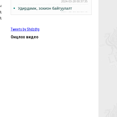
2024-03-28 00:37:35
ы
Удирдамж, зохион байгуулалт
д
2024-03-28 00:36:19
д
РЭДС ЛИГ 2024 - БҮРТГЭЛ ЭХЭЛЛЭЭ
2024-03-24 15:56:57
Tweets by Shdzdtg
Өнөөдөр Анфилдад дэлхий зогсоно
2024-03-10 05:02:27
Онцлох видео
ТББ-ын ээлжит Бүх гишүүдийн хурал
2024.03.10
2024-03-09 05:38:11
КЛОППЫН УРГУУЛСАН ҮР ЖИМС
2024-02-29 00:47:07
Фабино: Бид та нарыгаа сонсдог бас
мэдэрдэг
2023-06-08 01:07:28
9,10-р тойргийн ШИЛДЭГ МЕНЕЖЕР
Ж.Цэрэнханд
2023-06-04 01:15:02
Анфилд үргэлж л халуун дотноор
угтан авах нь гарцаагүй ээ, Чамбо
2023-06-02 01:29:42