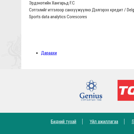
Эрдэнэтийн Хангарьд F.C
Сэтгэлийг итгэлээр санхүүжүүлнэ Дэлгэрэх кредит / Delg
Sports data analytics Corescores
Дараахи
Бидний тухай
Үйл ажиллагаа
Г