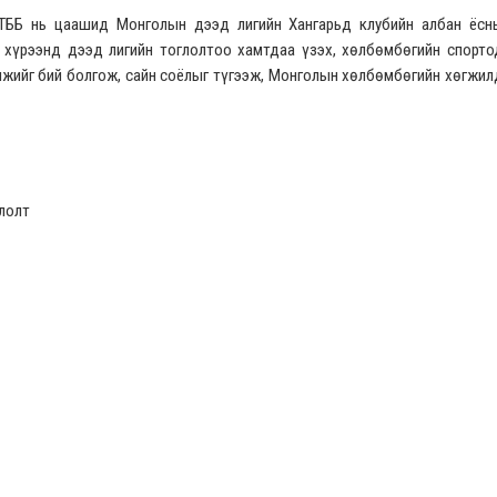
ТББ нь цаашид Монголын дээд лигийн Хангарьд клубийн албан ёсн
 хүрээнд дээд лигийн тоглолтоо хамтдаа үзэх, хөлбөмбөгийн спорто
мжийг бий болгож, сайн соёлыг түгээж, Монголын хөлбөмбөгийн хөгжил
лолт