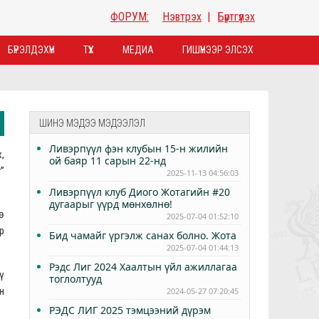
ФОРУМ:
Нэвтрэх
|
Бүртгүүлэх
БҮРЭЛДЭХҮҮН
ТҮҮХ
МЕДИА
ГИШҮҮНЭЭР ЭЛСЭХ
ШИНЭ МЭДЭЭ МЭДЭЭЛЭЛ
Ливэрпүүл фэн клубын 15-н жилийн
,
ой баяр 11 сарын 22-нд
”
2025-11-13 04:56:03
Ливэрпүүл клуб Диого Жотагийн #20
дугаарыг үүрд мөнхөлнө!
ө
2025-07-04 01:52:10
р
Бид чамайг үргэлж санах болно. Жота
2025-07-04 01:44:13
Рэдс Лиг 2024 Хаалтын үйл ажиллагаа
ү
тоглолтууд
н
2024-05-27 07:20:45
РЭДС ЛИГ 2025 тэмцээний дүрэм