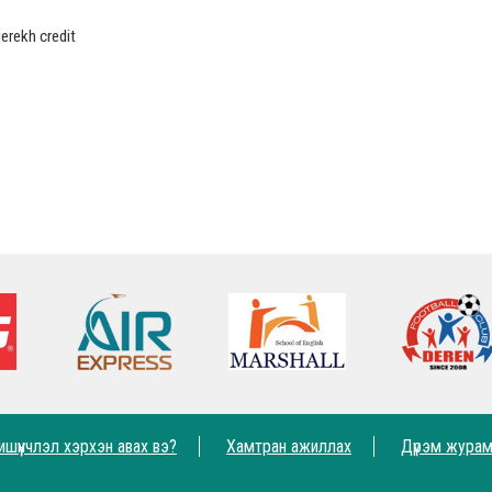
erekh credit
ишүүнчлэл хэрхэн авах вэ?
Хамтран ажиллах
Дүрэм жура