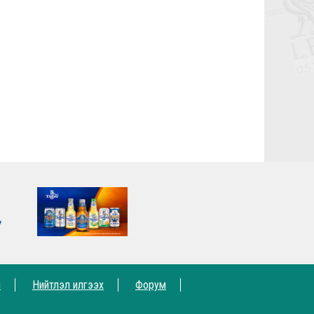
7,8-р тойргийн ШИЛДЭГ МЕНЕЖЕР
Г.Лхагваа
2023-05-27 14:47:47
Ливэрпүүлийн #Бурхан Фаулэр
өөрийн зүүж байсан титмээ Мохамед
Салах руу шилжүүллээ
2023-03-06 13:42:17
Lucho's show time.
2022-05-04 01:00:31
2022.05.04 - Энэ өдөр түүхнээ
2022-05-03 22:28:53
Рэдс Лиг 2023 - Тэмцээний дүрэм
2022-04-28 10:01:20
Рэдс Лиг 2022 - Баталгаажсан
жагсаалт
2022-04-22 05:11:56
Рэдс Лиг 2022 - Бүртгэл эхэллээ.
2022-04-20 04:57:53
Жеррардын тухай Дэлхийн
шилдэгүүдийн ишлэлшүүд
м
Нийтлэл илгээх
Форум
2021-11-08 12:17:21
Өнөөдөр бидний хайртай фэн клуб