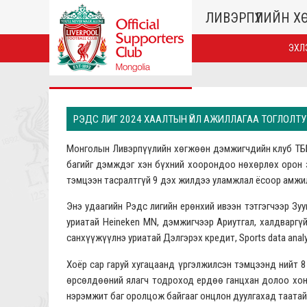
ЛИВЭРПҮҮЛИЙН 
ЭХЛ
РЭДС ЛИГ 2024 ХААЛТЫН ҮЙЛ АЖИЛЛАГАА ТОГЛОЛТ
Монголын Ливэрпүүлийн хөгжөөн дэмжигчдийн клуб ТББ
багийг дэмждэг хэн бүхний хоорондоо нөхөрлөх орон з
тэмцээн тасралтгүй 9 дэх жилдээ уламжлал ёсоор амжил
Энэ удаагийн Рэдс лигийн ерөнхий ивээн тэтгэгчээр Зу
уриатай Heineken MN, дэмжигчээр Ариутгал, халдваргүй
санхүүжүүлнэ уриатай Дэлгэрэх кредит, Sports data anal
Хоёр сар гаруй хугацаанд үргэлжилсэн тэмцээнд нийт 
өрсөлдөөний ялагч тодроход ердөө ганцхан долоо хоно
нэрэмжит баг оролцож байгааг онцлон дуулгахад таатай