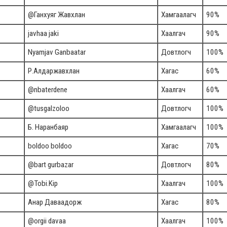
@Ганхуяг Жавхлан
Хамгаалагч
90%
javhaa jaki
Хаалгач
90%
Nyamjav Ganbaatar
Довтлогч
100%
Р.Алдаржавхлан
Хагас
60%
@nbaterdene
Хаалгач
60%
@tusgalzoloo
Довтлогч
100%
Б. Наранбаяр
Хамгаалагч
100%
boldoo boldoo
Хагас
70%
@bart gurbazar
Довтлогч
80%
@Tobi.Kip
Хаалгач
100%
Анар Даваадорж
Хагас
80%
@orgii davaa
Хаалгач
100%