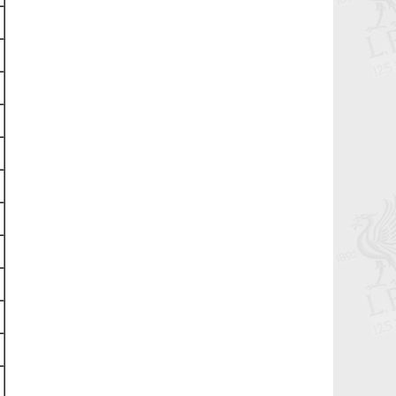
Жоржиньо Вэйналдум: Уйлахгүй байх
гэсэн ч тэсэхгүй нь
2021-05-23 16:25:52
Klopp: Яг л аав шиг, өвөө шиг нөмөр
нөөлөгтэй
2021-05-23 12:55:26
Баяртай Жини!
2021-05-23 12:25:57
Баяртай эмээ минь
2021-05-22 16:49:53
Озан Кабак хагас улирлын зээлээр
нэгдлээ.
2021-02-02 07:25:51
Хоёр залуухан төвийн хамгаалагчтай
болчихлоо...
2021-02-02 07:18:14
Престон Норф Энд клубээс Бэн
Дэвисийг улаануудын эгнээнд
нэгтгэлээ.
2021-02-02 06:55:28
4 улирал дараалан 20+ гоол орууллаа.