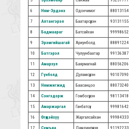
5
Эрхэмбаяр
Санжаа
95257777
6
Ням-Эрдэнэ
Одончимэг
88013154
7
Алтангэрэл
Баатарсүрэн
93131155
8
Бадмаараг
Батсайхан
99998652
9
Эрэмгийшагай
Ариунболд
88891224
10
Батгэрэл
Чулуунбаатар
99136387
11
Амарзул
Баярмагнай
88056206
12
Гүнболд
Дуламсүрэн
90107090
13
Нямжигжид
Баасанцоо
88073240
14
Сэнгэдорж
Гомбосүрэн
98113418
15
Амаржаргал
Ганбатсүх
99981642
16
Өгөөдэйxүү
Жаргалсайxан
99984333
17
Сумъяа
Дамдинпүрэв
91192233