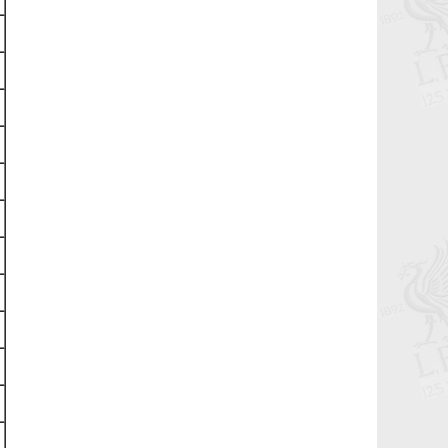
7,8-р тойргийн ШИЛДЭГ МЕНЕЖЕР
Г.Лхагваа
2023-05-27 14:47:47
Ливэрпүүлийн #Бурхан Фаулэр
өөрийн зүүж байсан титмээ Мохамед
Салах руу шилжүүллээ
2023-03-06 13:42:17
Lucho's show time.
2022-05-04 01:00:31
2022.05.04 - Энэ өдөр түүхнээ
2022-05-03 22:28:53
Рэдс Лиг 2023 - Тэмцээний дүрэм
2022-04-28 10:01:20
Рэдс Лиг 2022 - Баталгаажсан
жагсаалт
2022-04-22 05:11:56
Рэдс Лиг 2022 - Бүртгэл эхэллээ.
2022-04-20 04:57:53
Жеррардын тухай Дэлхийн
шилдэгүүдийн ишлэлшүүд
2021-11-08 12:17:21
Өнөөдөр бидний хайртай фэн клуб