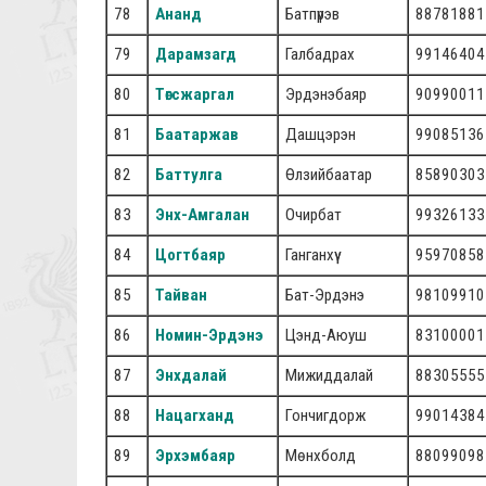
78
Ананд
Батпүрэв
88781881
79
Дарамзагд
Галбадрах
99146404
80
Төгсжаргал
Эрдэнэбаяр
90990011
81
Баатаржав
Дашцэрэн
99085136
82
Баттулга
Өлзийбаатар
85890303
83
Энх-Амгалан
Очирбат
99326133
84
Цогтбаяр
Ганганхүү
95970858
85
Тайван
Бат-Эрдэнэ
98109910
86
Номин-Эрдэнэ
Цэнд-Аюуш
83100001
87
Энхдалай
Мижиддалай
88305555
88
Нацагханд
Гончигдорж
99014384
89
Эрхэмбаяр
Мөнхболд
88099098