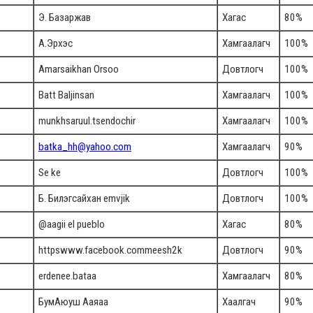
Э. Базаржав
Хагас
80%
А.Эрхэс
Хамгаалагч
100%
Amarsaikhan Orsoo
Довтлогч
100%
Batt Baljinsan
Хамгаалагч
100%
munkhsaruul.tsendochir
Хамгаалагч
100%
batka_hh@yahoo.com
Хамгаалагч
90%
Se ke
Довтлогч
100%
Б. Билэгсайхан emvjik
Довтлогч
100%
@aagii el pueblo
Хагас
80%
httpswww.facebook.commeesh2k
Довтлогч
90%
erdenee.bataa
Хамгаалагч
80%
БумАюуш Ааяаа
Хаалгач
90%