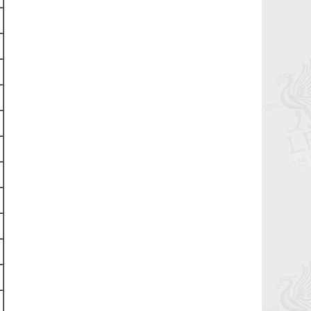
маань 11 нас хүрч байна.
2021-11-07 11:45:54
Рэдс Кап 2021 хөлбөмбөгийн тэмцээн
11 дэх жилдээ
2021-10-21 01:41:34
Бүх цаг үеийн мэргэн бууч Ян Жэймс
Раш ийн төрсөн өдөр
2021-10-19 23:55:34
Гоё үр дүн, амттай хожил...
2021-10-19 20:58:46
Би гар барих дургүй буюу Симеоне,
Клопп хоёрын асуудал
2021-10-19 01:51:15
Хамгийн онцлох мөчүүд Алиссоны
мөргөлт, Жиниг үдэх
2021-05-24 13:18:01
Бүх зүйлд баярлалаа
2021-05-24 13:06:09
Аваргуудын лигтээ орохоор боллоо...
2021-05-24 12:58:46
Тэр үргэлж бэлэн байсан
2021-05-23 17:13:13