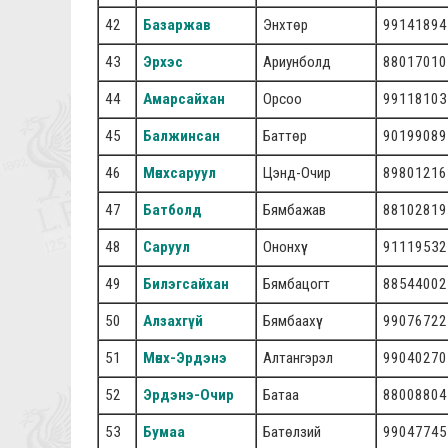
42
Базаржав
Энхтөр
99141894
43
Эрхэс
Ариунболд
88017010
44
Амарсайхан
Орсоо
99118103
45
Балжинсан
Баттөр
90199089
46
Мөнхсаруул
Цэнд-Очир
89801216
47
Батболд
Бямбажав
88102819
48
Саруул
Ононхүү
91119532
49
Билэгсайхан
Бямбацогт
88544002
50
Алзахгүй
Бямбаахүү
99076722
51
Мөнх-Эрдэнэ
Алтангэрэл
99040270
52
Эрдэнэ-Очир
Батаа
88008804
53
Бумаа
Батөлзий
99047745