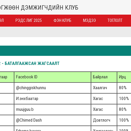
ХӨГЖӨӨН ДЭМЖИГЧДИЙН КЛУБ
ЭЛ
РЭДС ЛИГ 2025
ФЭН КЛУБ
МЭДЭЭ
ТОГЛОЛТ
2 - БАТАЛГААЖСАН ЖАГСААЛТ
гаар
Facebook ID
Байрлал
Ирц
@chinggiskhunnu
Хаалгач
80%
И.энхбаатар
Хагас
100%
muujguu.b
Хагас
80%
@Chimed Dash
Довтлогч
100%