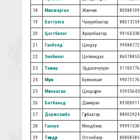
18
Мөнхжаргал
Жанчив
80088109
19
Баттулга
Чулуунбаатар
88013159
20
Цогтбилэг
Ариунбаатар
99160338
21
Ганболд
Цэндхүү
99088772
22
Энхбилэг
Цогмандах
86078855
23
Тамир
Эрдэнэчулуун
91100776
24
Мөрөн
Буянхишиг
99075176
25
Мөнхнасан
Цэндсүрэн
95955643
26
Батбаньд
Дамиран
89308911
27
Доржсэмбэ
Гүрбаатар
88002924
28
Ганзул
Мэндбаяр
99991530
29
Төгөлдөр
Отгонбаяр
80808585