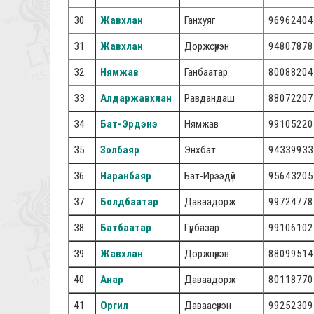
30
Жавхлан
Ганхуяг
96962404
31
Жавхлан
Доржсүрэн
94807878
32
Нямжав
Ганбаатар
80088204
33
Алдаржавхлан
Равдандаш
88072207
34
Бат-Эрдэнэ
Нямжав
99105220
35
Золбаяр
Энхбат
94339933
36
Наранбаяр
Бат-Ирээдүй
95643205
37
Болдбаатар
Даваадорж
99724778
38
Батбаатар
Гүрбазар
99106102
39
Жавхлан
Доржпүрэв
88099514
40
Анар
Даваадорж
80118770
41
Оргил
Даваасүрэн
99252309