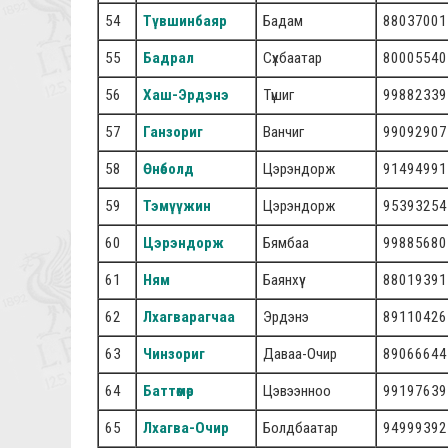
54
Түвшинбаяр
Бадам
88037001
55
Бадрал
Сүхбаатар
80005540
56
Хаш-Эрдэнэ
Түшиг
99882339
57
Ганзориг
Ванчиг
99092907
58
Өнөболд
Цэрэндорж
91494991
59
Тэмүүжин
Цэрэндорж
95393254
60
Цэрэндорж
Бямбаа
99885680
61
Ням
Баянхүү
88019391
62
Лхагварагчаа
Эрдэнэ
89110426
63
Чинзориг
Даваа-Очир
89066644
64
Баттөмөр
Цэвээнноо
99197639
65
Лхагва-Очир
Болдбаатар
94999392