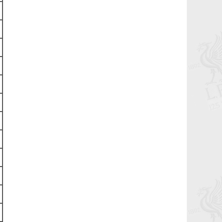
2021-02-01 07:33:10
Лондонгийн багуудыг талбайд нь
буулган авлаа.
2021-02-01 03:43:56
Давид Алабад зун Ливерпүүлд ирвэл
жилийн 10 сая еврогийн цалин
амласан
2021-01-07 09:56:04