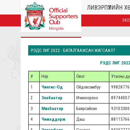
ЛИВЭРПҮҮЛИЙН 
ЭХЛ
РЭДС ЛИГ 2022 - БАТАЛГААЖСАН ЖАГСААЛТ
РЭДС ЛИГ 202
#
Нэр
Овог
Утасны ду
1
Чингис-Од
Ойдовсамбуу
99828776
2
Энхбаатар
Ичинхорлоо
89744007
3
Мөнхбаатар
Баярсайхан
93103300
4
Чимэддорж
Даш
88115766