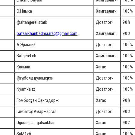
Erheme bayara
Хамгаалагч
100%
О.Нямка
Хамгаалагч
100%
@altangerel.stark
Довтлогч
90%
batsaikhanbadmaarag@gmail.com
Хамгаалагч
90%
А.Эрэмгий
Довтлогч
100%
Batgerel ch
Хамгаалагч
100%
Каамаа
Хагас
100%
@гүнболддуламсүрэн
Довтлогч
100%
Nyamka tz
Довтлогч
100%
Гомбосүрэн Сэнгэдорж
Хагас
90%
Ганбатсүх Амаржаргал
Довтлогч
90%
Uguudei Jargalsaikhan
Хагас
90%
SuM1yA
Хагас
100%