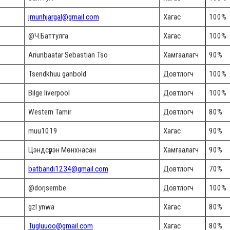
jmunhjargal@gmail.com
Хагас
100%
@Ч.Баттулга
Хагас
100%
Ariunbaatar Sebastian Tso
Хамгаалагч
90%
Tsendkhuu ganbold
Довтлогч
100%
Bilge liverpool
Довтлогч
100%
Western Tamir
Довтлогч
80%
muu1019
Хагас
90%
Цэндсүрэн Мөнхнасан
Хамгаалагч
90%
batbandi1234@gmail.com
Довтлогч
70%
@dorjsembe
Довтлогч
100%
gzl ynwa
Хагас
80%
Tugluuoo@gmail.com
Хагас
80%