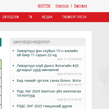
ФОРУМ:
Нэвтрэх
|
Бүртгүүлэх
БҮРЭЛДЭХҮҮН
ТҮҮХ
МЕДИА
ГИШҮҮНЭЭР ЭЛСЭХ
ШИНЭ МЭДЭЭ МЭДЭЭЛЭЛ
Ливэрпүүл фэн клубын 15-н жилийн
ой баяр 11 сарын 22-нд
2025-11-13 04:56:03
Ливэрпүүл клуб Диого Жотагийн #20
дугаарыг үүрд мөнхөлнө!
2025-07-04 01:52:10
Бид чамайг үргэлж санах болно. Жота
2025-07-04 01:44:13
Рэдс Лиг 2024 Хаалтын үйл ажиллагаа
тоглолтууд
2024-05-27 07:20:45
РЭДС ЛИГ 2025 тэмцээний дүрэм