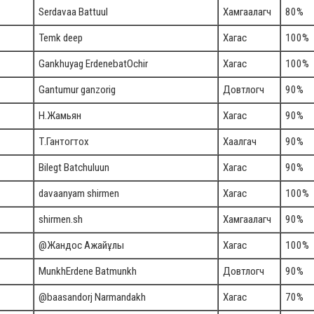
Serdavaa Battuul
Хамгаалагч
80%
Temk deep
Хагас
100%
Gankhuyag ErdenebatOchir
Хагас
100%
Gantumur ganzorig
Довтлогч
90%
Н.Жамьян
Хагас
90%
Т.Гантогтох
Хаалгач
90%
Bilegt Batchuluun
Хагас
90%
davaanyam shirmen
Хагас
100%
shirmen.sh
Хамгаалагч
90%
@Жандос Ажайұлы
Хагас
100%
MunkhErdene Batmunkh
Довтлогч
90%
@baasandorj Narmandakh
Хагас
70%