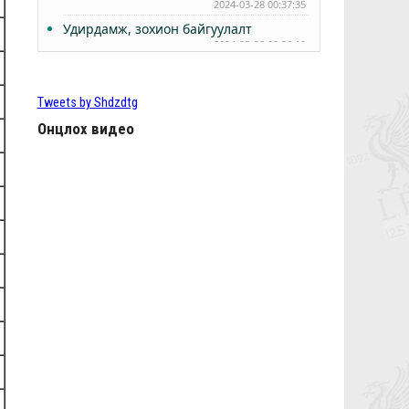
2024-03-28 00:37:35
Удирдамж, зохион байгуулалт
2024-03-28 00:36:19
РЭДС ЛИГ 2024 - БҮРТГЭЛ ЭХЭЛЛЭЭ
2024-03-24 15:56:57
Tweets by Shdzdtg
Өнөөдөр Анфилдад дэлхий зогсоно
2024-03-10 05:02:27
Онцлох видео
ТББ-ын ээлжит Бүх гишүүдийн хурал
2024.03.10
2024-03-09 05:38:11
КЛОППЫН УРГУУЛСАН ҮР ЖИМС
2024-02-29 00:47:07
Фабино: Бид та нарыгаа сонсдог бас
мэдэрдэг
2023-06-08 01:07:28
9,10-р тойргийн ШИЛДЭГ МЕНЕЖЕР
Ж.Цэрэнханд
2023-06-04 01:15:02
Анфилд үргэлж л халуун дотноор
угтан авах нь гарцаагүй ээ, Чамбо
2023-06-02 01:29:42