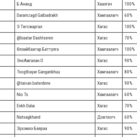
Б.Ананд
Хаалгач
100%
Daramzagd Galbadrakh
Хамгаалагч
60%
Э.Төгсжаргал
Хагас
100%
@baatar Dashtseren
Хагас
70%
Өлзийбаатар Баттулга
Хамгаалагч
100%
ЭнхАмгалан.О
Хагас
90%
Tsogtbayar Gangankhuu
Хамгаалагч
80%
@taivan.baterdene
Хагас
90%
Nio Ts
Хамгаалагч
60%
Enkh Dalai
Хагас
70%
Natsagkhand
Довтлогч
60%
Эрхэмээ Баяраа
Хагас
90%