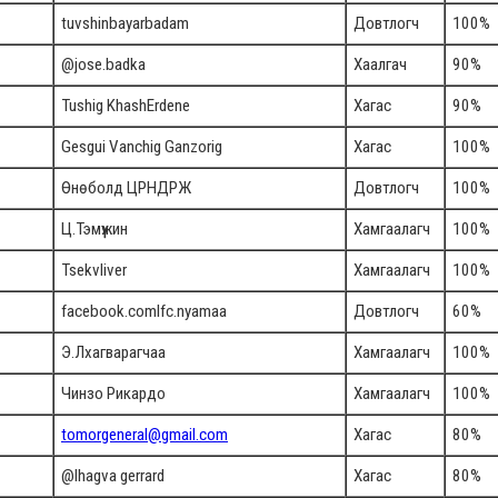
tuvshinbayarbadam
Довтлогч
100%
@jose.badka
Хаалгач
90%
Tushig KhashErdene
Хагас
90%
Gesgui Vanchig Ganzorig
Хагас
100%
Өнөболд ЦРНДРЖ
Довтлогч
100%
Ц.Тэмүүжин
Хамгаалагч
100%
Tsekvliver
Хамгаалагч
100%
facebook.comlfc.nyamaa
Довтлогч
60%
Э.Лхагварагчаа
Хамгаалагч
100%
Чинзо Рикардо
Хамгаалагч
100%
tomorgeneral@gmail.com
Хагас
80%
@lhagva gerrard
Хагас
80%