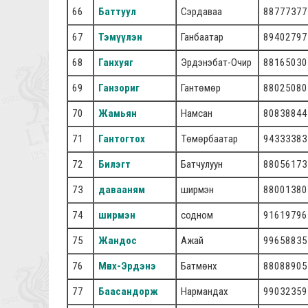
66
Баттуул
Сэрдаваа
88777377
67
Тэмүүлэн
Ганбаатар
89402797
68
Ганхуяг
Эрдэнэбат-Очир
88165030
69
Ганзориг
Гантөмөр
88025080
70
Жамьян
Намсан
80838844
71
Гантогтох
Төмөрбаатар
94333383
72
Билэгт
Батчулуун
88056173
73
давааням
ширмэн
88001380
74
ширмэн
содном
91619796
75
Жандос
Ажай
99658835
76
Мөнх-Эрдэнэ
Батмөнх
88088905
77
Баасандорж
Нармандах
99032359