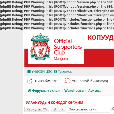
[phpBB Debug] PHP Warning
: in file
[ROOT]/phpbb/session.php
on line
580
:
[phpBB Debug] PHP Warning
: in file
[ROOT]/phpbb/session.php
on line
636
:
[phpBB Debug] PHP Warning
: in file
[ROOT]/phpbb/db/driver/driver.php
on
[phpBB Debug] PHP Warning
: in file
[ROOT]/phpbb/db/driver/driver.php
on
[phpBB Debug] PHP Warning
: in file
[ROOT]/includes/functions.php
on line
[phpBB Debug] PHP Warning
: in file
[ROOT]/includes/functions.php
on line
[phpBB Debug] PHP Warning
: in file
[ROOT]/includes/functions.php
on line
КОПУУД
ҮНДСЭН ЦЭС
Тусламж
Шинэ бичлэг
Уншаагүй бичлэгүүд
Форумын эхлэл
Warehouse
Архив..
УЛААНУУДЫН СОНСДОГ ХӨГЖИМ
Хариулах