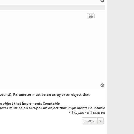
Д
э
э
ш
о
ч
и
х
Д
э
count(): Parameter must be an array or an object that
э
ш
an object that implements Countable
о
meter must be an array or an object that implements Countable
ч
•
1
хуудасны
1
дахь нь
и
Очих
х