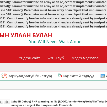
sizeof(): Parameter must be an array or an object that implements Countab
sizeof(): Parameter must be an array or an object that implements Countab
 line
540
:
sizeof(): Parameter must be an array or an object that implement
 line
540
:
sizeof(): Parameter must be an array or an object that implement
4511
:
Cannot modify header information - headers already sent by (output 
4511
:
Cannot modify header information - headers already sent by (output 
4511
:
Cannot modify header information - headers already sent by (output 
ЫН УЛААН БУЛАН
You Will Never Walk Alone
Үндсэн сайт
Фэн Клуб
Мэдээ мэдээлэл
Хариулагдаагүй бичлэгүүд
Идэвхитэй сэдвүүд
[phpBB Debug] PHP Warning
: in file
[ROOT]/vendor/twig/twig/lib/Twig/E
Хайлт
Нарийвчилсан хайлт
array or an object that implements Countable