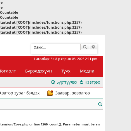
le
le
s Countable
s Countable
started at [ROOT]/includes/functions.php:3257)
started at [ROOT]/includes/functions.php:3257)
started at [ROOT]/includes/functions.php:3257)
Хайлт
Нарийвчилсан хай
Цагалбар: Бя 8-р сарын 08, 2026 2:11 pm
Тоглолт
Бүрэлдэхүүн
Түүх
Медиа
Бүртгүүлэх
Нэвтрэх
Аватор зураг бэлдэх
Заавар, зөвөлгөө
Х
а
й
xtension/Core.php
on line
1266
:
count(): Parameter must be an