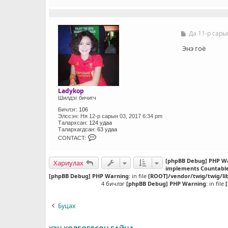
N
T
A
C
T
Да 11-р сары
Б
_
и
U
ч
Энэ гоё
S
л
E
э
R
г
Ladykop
Шилдэг бичигч
Бичлэг:
106
Элссэн:
Ня 12-р сарын 03, 2017 6:34 pm
Талархсан:
124 удаа
Талархагдсан:
63 удаа
C
CONTACT:
O
N
T
[phpBB Debug] PHP W
Хариулах
A
implements Countabl
C
[phpBB Debug] PHP Warning
T
: in file
[ROOT]/vendor/twig/twig/li
_
4 бичлэг
[phpBB Debug] PHP Warning
: in file
U
S
E
Буцах
R