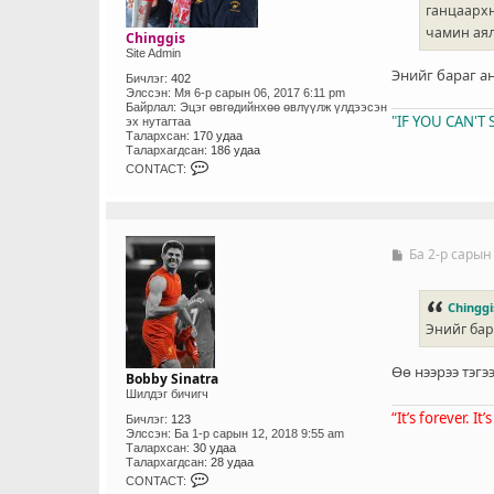
ганцаархн
чамин аял
Chinggis
Site Admin
Энийг бараг а
Бичлэг:
402
Элссэн:
Мя 6-р сарын 06, 2017 6:11 pm
Байрлал:
Эцэг өвгөдийнхөө өвлүүлж үлдээсэн
"IF YOU CAN'
эх нутагтаа
Талархсан:
170 удаа
Талархагдсан:
186 удаа
C
CONTACT:
O
N
T
A
C
T
Ба 2-р сарын
Б
_
и
U
ч
S
л
Chinggi
E
э
R
Энийг бар
г
Өө нээрээ тэгээ
Bobby Sinatra
Шилдэг бичигч
“It’s forever. It
Бичлэг:
123
Элссэн:
Ба 1-р сарын 12, 2018 9:55 am
Талархсан:
30 удаа
Талархагдсан:
28 удаа
C
CONTACT:
O