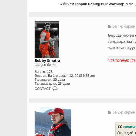
4 бичлэг
[phpBB Debug] PHP Warning
: in file
Ба 1-р сарын
Б
и
ч
Өөрсдийнхөө с
л
ганцаархнаа т
э
чамин аялгуун
г
“It’s forever. It
Bobby Sinatra
Шилдэг бичигч
Бичлэг:
123
Элссэн:
Ба 1-р сарын 12, 2018 9:55 am
Талархсан:
30 удаа
Талархагдсан:
28 удаа
C
CONTACT:
O
N
T
A
C
T
Ба 2-р сарын
Б
_
и
U
ч
S
л
lsxoftw
E
э
R
Өөрсдийнх
г