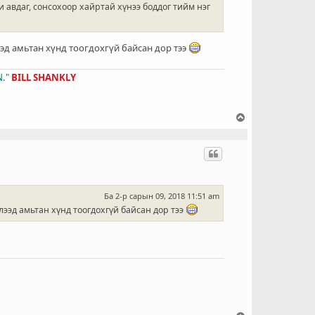
 авдаг, сонсохоор хайртай хүнээ боддог тийм нэг
ээд амьтан хүнд тоогдохгүй байсан дор тээ
."
BILL SHANKLY
Д
э
э
ш
о
ч
и
Ба 2-р сарын 09, 2018 11:51 am
х
лээд амьтан хүнд тоогдохгүй байсан дор тээ