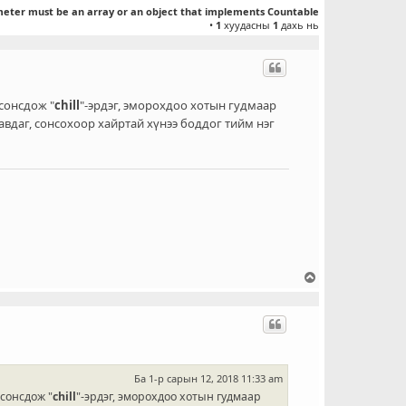
л
meter must be an array or an object that implements Countable
•
1
хуудасны
1
дахь нь
т
сонсдож "
chill
"-эрдэг, эморохдоо хотын гудмаар
авдаг, сонсохоор хайртай хүнээ боддог тийм нэг
Д
э
э
ш
о
ч
и
Ба 1-р сарын 12, 2018 11:33 am
х
сонсдож "
chill
"-эрдэг, эморохдоо хотын гудмаар