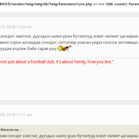
[ROOT]/vendor/twig/twig/lib/Twig/Extension/Core.php
on line
1266
:
count(): Para
 12, 2018 11:33 am
онсдог хамтлаг, дуучдын шинэ уран бүтээлүүд эсвэл чөлөөт цагаараа 
амхи сорон алхахдаа сонсдог, сэтгэлээр унасан үедээ сонсож мотиваци 
уудаа үлдээж байх сэдэв шүү
’s not just about a football club, it’s about family, how you live.”
 09, 2018 11:51 am
бичсэн нь:
↑
өө сонсдог хамтлаг, дуучдын шинэ уран бүтээлүүд эсвэл чөлөөт цагаараа 