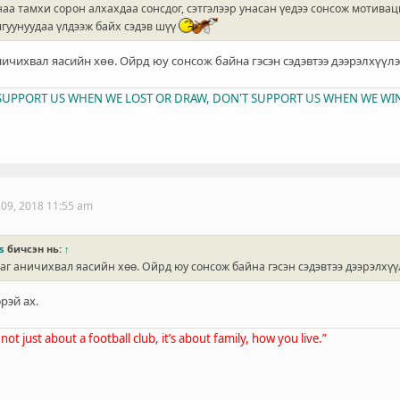
аа тамхи сорон алхахдаа сонсдог, сэтгэлээр унасан үедээ сонсож мотиваци
гуунуудаа үлдээж байх сэдэв шүү
ничихвал яасийн хөө. Ойрд юу сонсож байна гэсэн сэдэвтээ дээрэлхүүл
T SUPPORT US WHEN WE LOST OR DRAW, DON'T SUPPORT US WHEN WE WIN
 09, 2018 11:55 am
s
бичсэн нь:
↑
аг аничихвал яасийн хөө. Ойрд юу сонсож байна гэсэн сэдэвтээ дээрэлхүү
рэй ах.
’s not just about a football club, it’s about family, how you live.”