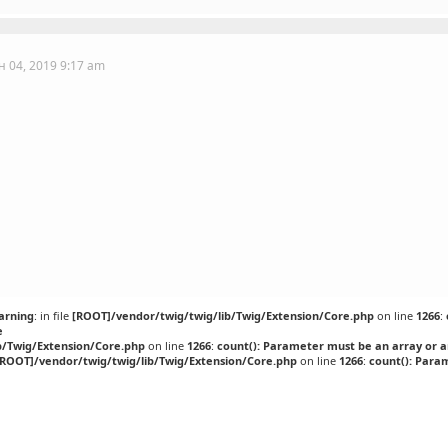
н 04, 2019 9:17 am
arning
: in file
[ROOT]/vendor/twig/twig/lib/Twig/Extension/Core.php
on line
1266
:
e
b/Twig/Extension/Core.php
on line
1266
:
count(): Parameter must be an array or 
[ROOT]/vendor/twig/twig/lib/Twig/Extension/Core.php
on line
1266
:
count(): Para