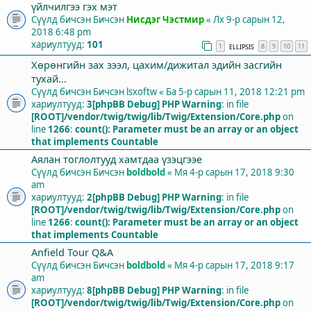
үйлчилгээ гэх мэт
Сүүлд бичсэн Бичсэн
Нисдэг Чэстмир
«
Лх 9-р сарын 12,
2018 6:48 pm
хариултууд:
101
1
8
9
10
11
ELLIPSIS
Хөрөнгийн зах зээл, цахим/дижитал эдийн засгийн
тухай...
Сүүлд бичсэн Бичсэн
lsxoftw
«
Ба 5-р сарын 11, 2018 12:21 pm
хариултууд:
3
[phpBB Debug] PHP Warning
: in file
[ROOT]/vendor/twig/twig/lib/Twig/Extension/Core.php
on
line
1266
:
count(): Parameter must be an array or an object
that implements Countable
Аялан тоглолтууд хамтдаа үзэцгээе
Сүүлд бичсэн Бичсэн
boldbold
«
Мя 4-р сарын 17, 2018 9:30
am
хариултууд:
2
[phpBB Debug] PHP Warning
: in file
[ROOT]/vendor/twig/twig/lib/Twig/Extension/Core.php
on
line
1266
:
count(): Parameter must be an array or an object
that implements Countable
Anfield Tour Q&A
Сүүлд бичсэн Бичсэн
boldbold
«
Мя 4-р сарын 17, 2018 9:17
am
хариултууд:
8
[phpBB Debug] PHP Warning
: in file
[ROOT]/vendor/twig/twig/lib/Twig/Extension/Core.php
on