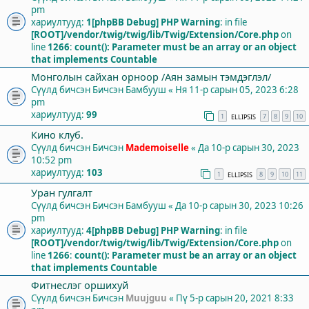
pm
хариултууд:
1
[phpBB Debug] PHP Warning
: in file
[ROOT]/vendor/twig/twig/lib/Twig/Extension/Core.php
on
line
1266
:
count(): Parameter must be an array or an object
that implements Countable
Монголын сайхан орноор /Аян замын тэмдэглэл/
Сүүлд бичсэн Бичсэн
Бамбууш
«
Ня 11-р сарын 05, 2023 6:28
pm
хариултууд:
99
1
7
8
9
10
ELLIPSIS
Кино клуб.
Сүүлд бичсэн Бичсэн
Mademoiselle
«
Да 10-р сарын 30, 2023
10:52 pm
хариултууд:
103
1
8
9
10
11
ELLIPSIS
Уран гулгалт
Сүүлд бичсэн Бичсэн
Бамбууш
«
Да 10-р сарын 30, 2023 10:26
pm
хариултууд:
4
[phpBB Debug] PHP Warning
: in file
[ROOT]/vendor/twig/twig/lib/Twig/Extension/Core.php
on
line
1266
:
count(): Parameter must be an array or an object
that implements Countable
Фитнеслэг оршихуй
Сүүлд бичсэн Бичсэн
Muujguu
«
Пү 5-р сарын 20, 2021 8:33