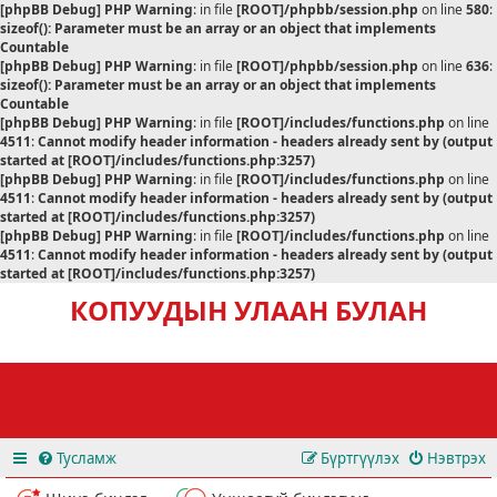
[phpBB Debug] PHP Warning
: in file
[ROOT]/phpbb/session.php
on line
580
:
sizeof(): Parameter must be an array or an object that implements
Countable
[phpBB Debug] PHP Warning
: in file
[ROOT]/phpbb/session.php
on line
636
:
sizeof(): Parameter must be an array or an object that implements
Countable
[phpBB Debug] PHP Warning
: in file
[ROOT]/includes/functions.php
on line
4511
:
Cannot modify header information - headers already sent by (output
started at [ROOT]/includes/functions.php:3257)
[phpBB Debug] PHP Warning
: in file
[ROOT]/includes/functions.php
on line
4511
:
Cannot modify header information - headers already sent by (output
started at [ROOT]/includes/functions.php:3257)
[phpBB Debug] PHP Warning
: in file
[ROOT]/includes/functions.php
on line
4511
:
Cannot modify header information - headers already sent by (output
started at [ROOT]/includes/functions.php:3257)
КОПУУДЫН УЛААН БУЛАН
Тусламж
Бүртгүүлэх
Нэвтрэх