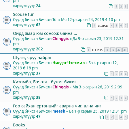
pm
хариултууд:
24
1
2
3
Scouse fun
Сүүлд бичсэн Бичсэн
Tdi
«
Мя 12-р сарын 24, 2019 4:10 pm
хариултууд:
63
1
4
5
6
7
ELLIPSIS
Ойрд ямар юм сонсож байна ...
Сүүлд бичсэн Бичсэн
Chinggis
«
Да 9-р сарын 23, 2019 12:31
pm
хариултууд:
202
1
18
19
20
21
ELLIPSIS
Шүлэг, яруу найраг
Сүүлд бичсэн Бичсэн
Нисдэг Чэстмир
«
Ба 4-р сарын 12,
2019 6:18 pm
хариултууд:
37
1
2
3
4
Кизомба, Бачата - бүжиг бүжиг
Сүүлд бичсэн Бичсэн
Chinggis
«
Мя 3-р сарын 26, 2019 2:09
pm
хариултууд:
38
1
2
3
4
Гоо сайхан ертөнцийг аварна чиг, ална чиг
Сүүлд бичсэн Бичсэн
meesh
«
Ба 1-р сарын 25, 2019 12:31 pm
хариултууд:
47
1
2
3
4
5
Books