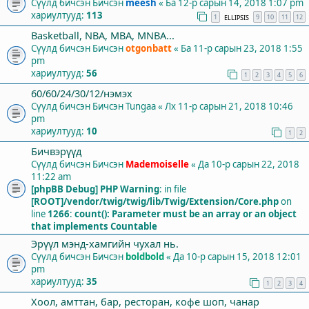
Сүүлд бичсэн Бичсэн
meesh
«
Ба 12-р сарын 14, 2018 1:07 pm
хариултууд:
113
1
9
10
11
12
ELLIPSIS
Basketball, NBA, MBA, MNBA...
Сүүлд бичсэн Бичсэн
otgonbatt
«
Ба 11-р сарын 23, 2018 1:55
pm
хариултууд:
56
1
2
3
4
5
6
60/60/24/30/12/нэмэх
Сүүлд бичсэн Бичсэн
Tungaa
«
Лх 11-р сарын 21, 2018 10:46
pm
хариултууд:
10
1
2
Бичвэрүүд
Сүүлд бичсэн Бичсэн
Mademoiselle
«
Да 10-р сарын 22, 2018
11:22 am
[phpBB Debug] PHP Warning
: in file
[ROOT]/vendor/twig/twig/lib/Twig/Extension/Core.php
on
line
1266
:
count(): Parameter must be an array or an object
that implements Countable
Эрүүл мэнд-хамгийн чухал нь.
Сүүлд бичсэн Бичсэн
boldbold
«
Да 10-р сарын 15, 2018 12:01
pm
хариултууд:
35
1
2
3
4
Хоол, амттан, бар, ресторан, кофе шоп, чанар