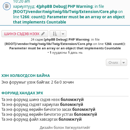
10:20 am
хариултууд:
4
[phpBB Debug] PHP Warning
: in file
[ROOT]/vendor/twig/twig/lib/Twig/Extension/Core.php
on
line
1266
:
count(): Parameter must be an array or an object
that implements Countable
ШИНЭ СЭДЭВ НЭЭХ
24 сэдэв
[phpBB Debug] PHP Warning
: in file
[ROOT]/vendor/twig/twig/lib/Twig/Extension/Core.php
on line
1266
:
count():
Parameter must be an array or an object that implements Countable
•
1
хуудасны
1
дахь нь
Очих
ХЭН ХОЛБОГДСОН БАЙНА
Энэ форумыг үзэж байгаа: 2 ба 0 зочин
ФОРУМД ХАНДАХ ЭРХ
Та энэ форумд шинэ сэдэв нээх
боломжгүй
Та энэ форумд сэдэвт хариулах
боломжгүй
Та энэ форумд өөрийн бичлэгээ засах
боломжгүй
Та энэ форумд өөрийн бичлэгээ устгах
боломжгүй
Та энэ форумд файл хавсаргах
боломжгүй
Дизайн болон Хөгжүүлэлтийг