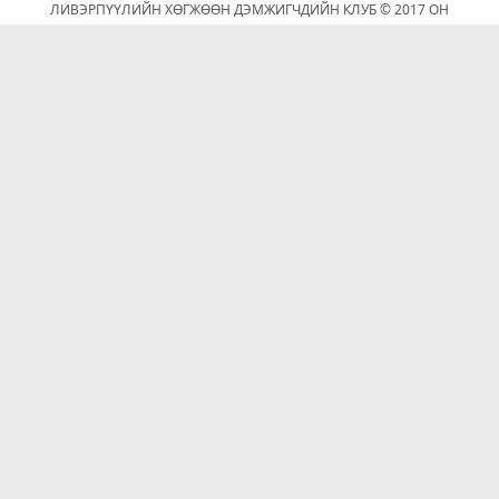
ЛИВЭРПҮҮЛИЙН ХӨГЖӨӨН ДЭМЖИГЧДИЙН КЛУБ © 2017 ОН