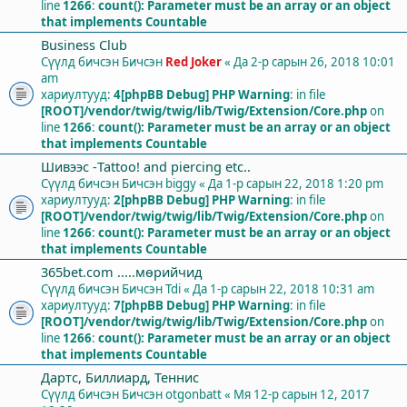
line
1266
:
count(): Parameter must be an array or an object
that implements Countable
Business Club
Сүүлд бичсэн Бичсэн
Red Joker
«
Да 2-р сарын 26, 2018 10:01
am
хариултууд:
4
[phpBB Debug] PHP Warning
: in file
[ROOT]/vendor/twig/twig/lib/Twig/Extension/Core.php
on
line
1266
:
count(): Parameter must be an array or an object
that implements Countable
Шивээс -Tattoo! and piercing etc..
Сүүлд бичсэн Бичсэн
biggy
«
Да 1-р сарын 22, 2018 1:20 pm
хариултууд:
2
[phpBB Debug] PHP Warning
: in file
[ROOT]/vendor/twig/twig/lib/Twig/Extension/Core.php
on
line
1266
:
count(): Parameter must be an array or an object
that implements Countable
365bet.com .....мөрийчид
Сүүлд бичсэн Бичсэн
Tdi
«
Да 1-р сарын 22, 2018 10:31 am
хариултууд:
7
[phpBB Debug] PHP Warning
: in file
[ROOT]/vendor/twig/twig/lib/Twig/Extension/Core.php
on
line
1266
:
count(): Parameter must be an array or an object
that implements Countable
Дартс, Биллиард, Теннис
Сүүлд бичсэн Бичсэн
otgonbatt
«
Мя 12-р сарын 12, 2017