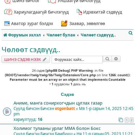
Шинэ бичлэг
Уншаагүй бичлэгүүд
Хариулагдаагүй бичлэгүүд
Идэвхитэй сэдвүүд
Аватор зураг бэлдэх
Заавар, зөвөлгөө
Форумын эхлэл
Чөлөөт булан
Чөлөөт сэдвүүд..
Чөлөөт сэдвүүд..
Хайлт
Нарийвч
ШИНЭ СЭДЭВ НЭЭХ
т
24 сэдэв
[phpBB Debug] PHP Warning
: in file
[ROOT]/vendor/twig/twig/lib/Twig/Extension/Core.php
on line
1266
:
count():
Parameter must be an array or an object that implements Countable
•
1
хуудасны
1
дахь нь
Сэдэв
Аниме, манга сонирхогчдын цуглах газар
Сүүлд бичсэн Бичсэн
otgonbatt
«
Мя 1-р сарын 14, 2025 12:45
pm
хариултууд:
16
1
2
Холимог тулааны урлаг ММА болон Бокс
Сүүлд бичсэн Бичсэн
Бамбууш
«
Ня 11-р сарын 05, 2023 11:21