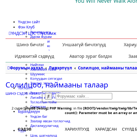
You Will Never Walk Alo
Үндсэн сайт
Фэн Клуб
Танилцуулга
ҮНДСЭН ЦЭС
Тусламж
Дүрэм журам
Үйл ажиллагаа
Шинэ бичлэг
Уншаагүй бичлэгүүд
Хариу
Хамтран ажиллах
Гишүүнээр элсэх
Мэдээ мэдээлэл
Идэвхитэй сэдвүүд
Аватор зураг бэлдэх
Заа
Ярилцлага
Нийтлэл
Форумын эхлэл
Ливэрпүүл
Солилцоо, наймааны талаа
Хэвлэлийн тойм
Шуумаас
Копуудын сэтгэгдэл
Солилцоо, наймааны талаар
Зарлал, эвэнт
Тоглолт
Тоглолтын хуваарь
ШИНЭ СЭДЭВ НЭЭХ
Н
Х
Лигийн хүснэгт
а
а
Тоглолтын тойм
р
й
Статистак
2 сэдэв
[phpBB Debug] PHP Warning
: in file
[ROOT]/vendor/twig/twig/lib/T
и
л
Бүрэлдэхүүн
count(): Parameter must be an array or a
й
т
Үндсэн баг
в
Зээлээр явсан тоглогчид
ч
Дасгалжуулагчид
и
СЭДЭВ
ХАРИУЛТУУД
ХАРАГДСАН
СҮҮЛД 
Түүх
л
Цом, шагналууд
с