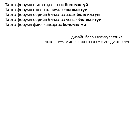
Та энэ форумд шинэ сэдэв нээх
боломжгүй
Та энэ форумд сэдэвт хариулах
боломжгүй
Та энэ форумд өөрийн бичлэгээ засах
боломжгүй
Та энэ форумд өөрийн бичлэгээ устгах
боломжгүй
Та энэ форумд файл хавсаргах
боломжгүй
Дизайн болон Хөгжүүлэлтийг
ЛИВЭРПҮҮЛИЙН ХӨГЖӨӨН ДЭМЖИГЧДИЙН КЛУБ 