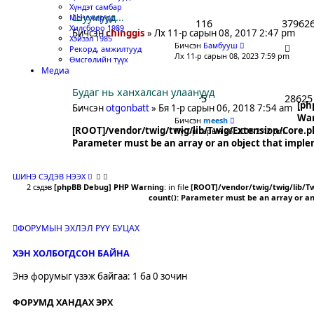
Хүндэт самбар
а
Шуумууд...
Менежерүүд
н
116
37962
Хилсборо 1989
х
Бичсэн
chinggis
» Лх 11-р сарын 08, 2017 2:47 pm
Хэйзэл 1985
а
Бичсэн
Бамбууш
Рекорд, амжилтууд
й
Лх 11-р сарын 08, 2023 7:59 pm
Өмсгөлийн түүх
л
Медиа
т
Будаг нь ханхалсан улаанууд
5
28625
[ph
Бичсэн
otgonbatt
» Бя 1-р сарын 06, 2018 7:54 am
Wa
Бичсэн
meesh
[ROOT]/vendor/twig/twig/lib/Twig/Extension/Core.p
Пү 7-р сарын 26, 2018 2:42 pm
Parameter must be an array or an object that impl
ШИНЭ СЭДЭВ НЭЭХ
2 сэдэв
[phpBB Debug] PHP Warning
: in file
[ROOT]/vendor/twig/twig/lib/T
count(): Parameter must be an array or a
ФОРУМЫН ЭХЛЭЛ РҮҮ БУЦАХ
ХЭН ХОЛБОГДСОН БАЙНА
Энэ форумыг үзэж байгаа: 1 ба 0 зочин
ФОРУМД ХАНДАХ ЭРХ