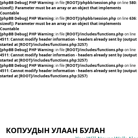
[phpBB Debug] PHP Warning
: in file
[ROOT]/phpbb/session.php
on line
580
:
sizeof(): Parameter must be an array or an object that implements
Countable
[phpBB Debug] PHP Warning
: in file
[ROOT]/phpbb/session.php
on line
636
:
sizeof(): Parameter must be an array or an object that implements
Countable
[phpBB Debug] PHP Warning
: in file
[ROOT]/includes/functions.php
on line
4511
:
Cannot modify header information - headers already sent by (output
started at [ROOT]/includes/functions.php:3257)
[phpBB Debug] PHP Warning
: in file
[ROOT]/includes/functions.php
on line
4511
:
Cannot modify header information - headers already sent by (output
started at [ROOT]/includes/functions.php:3257)
[phpBB Debug] PHP Warning
: in file
[ROOT]/includes/functions.php
on line
4511
:
Cannot modify header information - headers already sent by (output
started at [ROOT]/includes/functions.php:3257)
КОПУУДЫН УЛААН БУЛАН