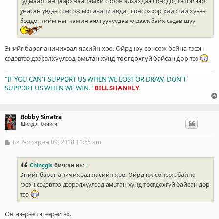
гудмаар ганцаархнаа тамхи сорон алхахдаа сонсдог, сэтгэлээр
унасан үедээ сонсож мотиваци авдаг, сонсохоор хайртай хүнээ
боддог тийм нэг чамин аялгуунуудаа үлдээж байх сэдэв шүү
Энийг бараг аничихвал яасийн хөө. Ойрд юу сонсож байна гэсэн
сэдэвтээ дээрэлхүүлээд амьтан хүнд тоогдохгүй байсан дор тээ
"IF YOU CAN'T SUPPORT US WHEN WE LOST OR DRAW, DON'T
SUPPORT US WHEN WE WIN."
BILL SHANKLY
Bobby Sinatra
Шилдэг бичигч
Ба 2-р сарын 09, 2018 11:55 am
Б
и
ч
л
Chinggis
бичсэн нь:
↑
э
Энийг бараг аничихвал яасийн хөө. Ойрд юу сонсож байна
г
гэсэн сэдэвтээ дээрэлхүүлээд амьтан хүнд тоогдохгүй байсан дор
тээ
Өө нээрээ тэгээрэй ах.