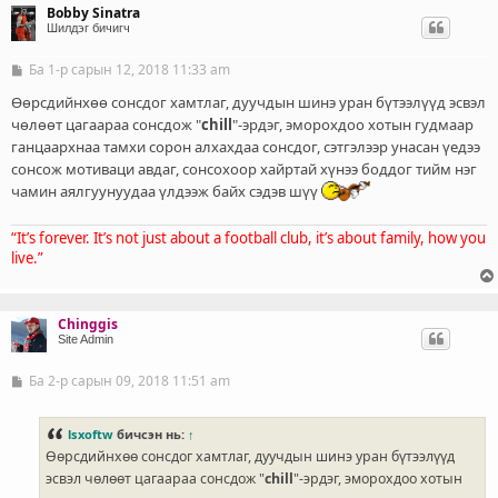
Bobby Sinatra
Шилдэг бичигч
Ба 1-р сарын 12, 2018 11:33 am
Б
и
ч
Өөрсдийнхөө сонсдог хамтлаг, дуучдын шинэ уран бүтээлүүд эсвэл
л
чөлөөт цагаараа сонсдож "
chill
"-эрдэг, эморохдоо хотын гудмаар
э
ганцаархнаа тамхи сорон алхахдаа сонсдог, сэтгэлээр унасан үедээ
г
сонсож мотиваци авдаг, сонсохоор хайртай хүнээ боддог тийм нэг
чамин аялгуунуудаа үлдээж байх сэдэв шүү
“It’s forever. It’s not just about a football club, it’s about family, how you
live.”
Chinggis
Site Admin
Ба 2-р сарын 09, 2018 11:51 am
Б
и
ч
л
lsxoftw
бичсэн нь:
↑
э
Өөрсдийнхөө сонсдог хамтлаг, дуучдын шинэ уран бүтээлүүд
г
эсвэл чөлөөт цагаараа сонсдож "
chill
"-эрдэг, эморохдоо хотын