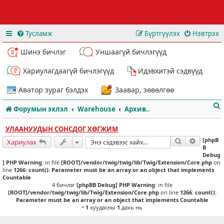
Тусламж
Бүртгүүлэх
Нэвтрэх
Шинэ бичлэг
Уншаагүй бичлэгүүд
Хариулагдаагүй бичлэгүүд
Идэвхитэй сэдвүүд
Аватор зураг бэлдэх
Заавар, зөвөлгөө
Форумын эхлэл
Warehouse
Архив..
УЛААНУУДЫН СОНСДОГ ХӨГЖИМ
[phpB
Хайлт
Нарийвч
Хариулах
B
Debug
] PHP Warning
: in file
[ROOT]/vendor/twig/twig/lib/Twig/Extension/Core.php
on
т
line
1266
:
count(): Parameter must be an array or an object that implements
Countable
4 бичлэг
[phpBB Debug] PHP Warning
: in file
[ROOT]/vendor/twig/twig/lib/Twig/Extension/Core.php
on line
1266
:
count():
Parameter must be an array or an object that implements Countable
•
1
хуудасны
1
дахь нь