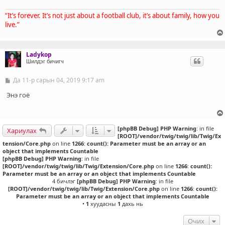
“It’s forever. It’s not just about a football club, it’s about family, how you
live.”
Ladykop
Шилдэг бичигч
Да 11-р сарын 04, 2019 9:17 am
Б
и
ч
Энэ гоё
л
э
г
[phpBB Debug] PHP Warning
: in file
Хариулах
[ROOT]/vendor/twig/twig/lib/Twig/Ex
tension/Core.php
on line
1266
:
count(): Parameter must be an array or an
object that implements Countable
[phpBB Debug] PHP Warning
: in file
[ROOT]/vendor/twig/twig/lib/Twig/Extension/Core.php
on line
1266
:
count():
Parameter must be an array or an object that implements Countable
4 бичлэг
[phpBB Debug] PHP Warning
: in file
[ROOT]/vendor/twig/twig/lib/Twig/Extension/Core.php
on line
1266
:
count():
Parameter must be an array or an object that implements Countable
•
1
хуудасны
1
дахь нь
Очих