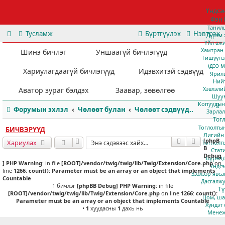
Үндсэ
Фэн 
Танил
Тусламж
Бүртгүүлэх
Нэвтрэх
Дүрэм
Үйл аж
Хамтран
Шинэ бичлэг
Уншаагүй бичлэгүүд
Гишүүнэ
Мэдээ м
Хариулагдаагүй бичлэгүүд
Идэвхитэй сэдвүүд
Ярил
Ний
Хэвлэли
Аватор зураг бэлдэх
Заавар, зөвөлгөө
Шуу
Копуудын 
Форумын эхлэл
Чөлөөт булан
Чөлөөт сэдвүүд..
Зарлал
Тог
Тоглолты
БИЧВЭРҮҮД
Лигийн 
[phpB
Хайлт
Нарийвч
Хариулах
Тоглолт
B
Стат
Debug
Бүрэл
] PHP Warning
: in file
[ROOT]/vendor/twig/twig/lib/Twig/Extension/Core.php
on
Үндсэ
т
line
1266
:
count(): Parameter must be an array or an object that implements
Зээлээр явс
Countable
Дасгалж
1 бичлэг
[phpBB Debug] PHP Warning
: in file
Тү
[ROOT]/vendor/twig/twig/lib/Twig/Extension/Core.php
on line
1266
:
count():
Цом, ша
Parameter must be an array or an object that implements Countable
Хүндэт
•
1
хуудасны
1
дахь нь
Менеж
Хилсбо