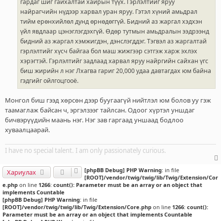
гардаг шиг гайхалтай хайрын түүх. Гэрлэлтийг яруу
найрагчийн нүдээр харвал уран яруу. Гэтэл хүний амьдрал
тийм ерөнхийлөл дунд өрнөдөггүй. Бидний аз жаргал хэдхэн
үйл явдлаар цэнэглэгдэхгүй. Өдөр тутмын амьдралын ээдрээнд
бидний аз жаргал хэмжигдэн, дэнслэгддэг. Тэгвэл аз жаргалтай
гэрлэлтийг хүсч байгаа бол маш жижгээр сэтгэж харж эхлэх
хэрэгтэй. Гэрлэлтийг задлаад харвал яруу найргийн сайхан үгс
биш жирийн л нэг Лхагва гариг 20,000 удаа давтагдах юм байна
гэдгийг ойлгоцгооё.
Монгол биш гээд хөрсөн дээр буугаагүй нийтлэл юм болов уу гэж
таамаглаж байсан ч, эргэлзээг тайлсан. Одоог хүртэл уншдаг
бичвэрүүдийн маань нэг. Нэг зав гаргаад уншаад бодлоо
хуваалцаарай.
I have no special talent. I am only passionately curious.
[phpBB Debug] PHP Warning
: in file
Хариулах
[ROOT]/vendor/twig/twig/lib/Twig/Extension/Cor
e.php
on line
1266
:
count(): Parameter must be an array or an object that
implements Countable
[phpBB Debug] PHP Warning
: in file
[ROOT]/vendor/twig/twig/lib/Twig/Extension/Core.php
on line
1266
:
count():
Parameter must be an array or an object that implements Countable