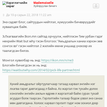
Хэйзэ
Mademoiselle
Рекорд, 
Хуйлруулан бичигч
Өмсгөли
Ме
Да 10-р сарын 22, 2018 11:22 am
Б
и
Энэ сэдэвт блог, сайтуудын нийтлэл, хүмүүсийн бичвэрүүдийг
ч
л
хуваалцаж байя.
э
г
Э.Лхагваагийн Ikon.mn сайтад орчуулж, нийтлэсэн Тим урбан гэдэг
нөхрийн Wait but why гэсэн блогоос "Амьдралын ханиа хэрхэн зөв
сонгох вэ" гэсэн нийтлэл 2 жилийн өмнө уншаад үнэхээр их
таалагдсан билээ.
Монгол хувилбар нь энд:
https://ikon.mn/n/ne3
Блогийн бичигдсэн эх нь энд:
https://waitbutwhy.com/2014/02/pick-life-partner.html
Хүний амьдралыг ойртуулагчаар татаад харвал энгийн нэг
лхагва гариг давтагдаад л байна. Аз жаргал гэж тухайн долоо
хоногийн энгийн ажлын өдрөө л жаргалтай байж сурах тухай
асуудал болж таарсан. Гэрлэлтийн талаар бодож үзвэл энэ санаа
мөн давтагдана. Холоос харвал гэрлэлт гэдэг ном зохиол дээр