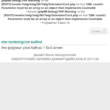
[phpBB Debug] PHP Warning
: in file
[ROOT]/vendor/twig/twig/lib/Twig/Extension/Core.php
on line
1266
:
count():
Parameter must be an array or an object that implements Countable
1 бичлэг
[phpBB Debug] PHP Warning
: in file
[ROOT]/vendor/twig/twig/lib/Twig/Extension/Core.php
on line
1266
:
count():
Parameter must be an array or an object that implements Countable
•
1
хуудасны
1
дахь нь
Очих
ХЭН ХОЛБОГДСОН БАЙНА
Энэ форумыг үзэж байгаа: 1 ба 0 зочин
Дизайн болон Хөгжүүлэлтийг
ЛИВЭРПҮҮЛИЙН ХӨГЖӨӨН ДЭМЖИГЧДИЙН КЛУБ © 2017 ОН