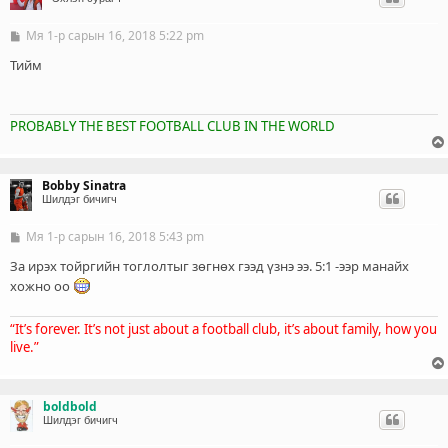
Мя 1-р сарын 16, 2018 5:22 pm
Б
и
ч
Тийм
л
э
г
PROBABLY THE BEST FOOTBALL CLUB IN THE WORLD
Bobby Sinatra
Шилдэг бичигч
Мя 1-р сарын 16, 2018 5:43 pm
Б
и
ч
За ирэх тойргийн тоглолтыг зөгнөх гээд үзнэ ээ. 5:1 -ээр манайх
л
хожно оо
э
г
“It’s forever. It’s not just about a football club, it’s about family, how you
live.”
boldbold
Шилдэг бичигч