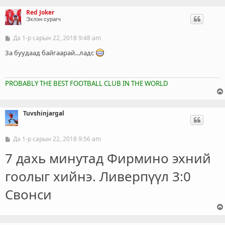
Red Joker
Эхлэн сурагч
Да 1-р сарын 22, 2018 9:48 am
Б
и
ч
За буудаад байгаарай...ладс
л
э
г
PROBABLY THE BEST FOOTBALL CLUB IN THE WORLD
Tuvshinjargal
Да 1-р сарын 22, 2018 9:56 am
Б
и
7 дахь минутад Фирмино эхний
ч
л
э
гоолыг хийнэ. Ливерпүүл 3:0
г
Свонси