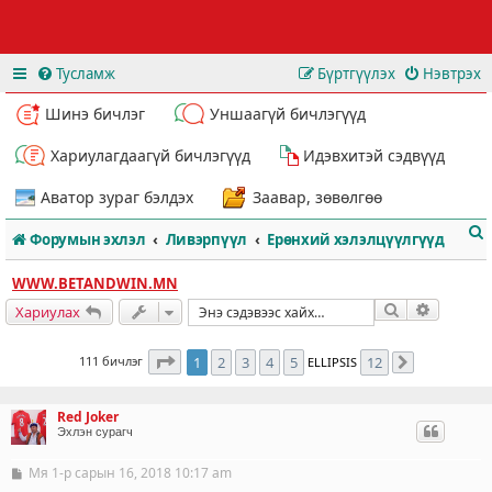
Тусламж
Бүртгүүлэх
Нэвтрэх
Шинэ бичлэг
Уншаагүй бичлэгүүд
Хариулагдаагүй бичлэгүүд
Идэвхитэй сэдвүүд
Аватор зураг бэлдэх
Заавар, зөвөлгөө
Форумын эхлэл
Ливэрпүүл
Ерөнхий хэлэлцүүлгүүд
WWW.BETANDWIN.MN
Хайлт
Нарийвч
Хариулах
1
хуудасны
12
дахь нь
111 бичлэг
1
2
3
4
5
12
ELLIPSIS
Дараахь
т
Red Joker
Эхлэн сурагч
Мя 1-р сарын 16, 2018 10:17 am
Б
и