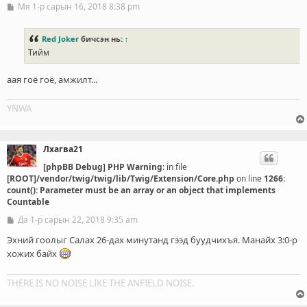
Мя 1-р сарын 16, 2018 8:38 pm
Б
и
ч
л
Red Joker
бичсэн нь:
↑
э
Тийм
г
аая гоё гоё, амжилт...
YNWA
Лхагва21
[phpBB Debug] PHP Warning
: in file
[ROOT]/vendor/twig/twig/lib/Twig/Extension/Core.php
on line
1266
:
count(): Parameter must be an array or an object that implements
Countable
Да 1-р сарын 22, 2018 9:35 am
Б
и
ч
Эхний гоолыг Салах 26-дах минутанд гээд буудчихъя. Манайх 3:0-р
л
хожих байх
э
г
THERE IS NO NOISE LIKE THE ANFIELD NOISE.