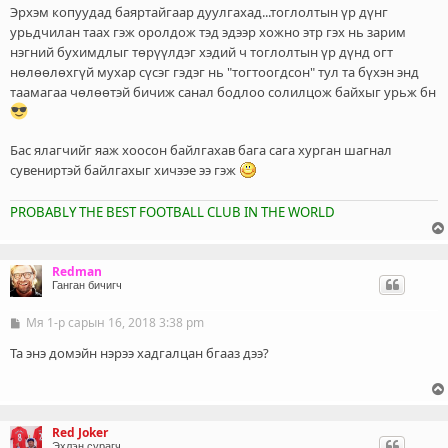
ч
Эрхэм копуудад баяртайгаар дуулгахад...тоглолтын үр дүнг
л
урьдчилан таах гэж оролдож тэд эдээр хожно этр гэх нь зарим
э
нэгний бухимдлыг төрүүлдэг хэдий ч тоглолтын үр дүнд огт
г
нөлөөлөхгүй мухар сүсэг гэдэг нь "тогтоогдсон" тул та бүхэн энд
таамагаа чөлөөтэй бичиж санал бодлоо солилцож байхыг урьж бн
Бас ялагчийг яаж хоосон байлгахав бага сага хурган шагнал
сувениртэй байлгахыг хичээе ээ гэж
PROBABLY THE BEST FOOTBALL CLUB IN THE WORLD
Redman
Ганган бичигч
Мя 1-р сарын 16, 2018 3:38 pm
Б
и
ч
Та энэ домэйн нэрээ хадгалцан бгааз дээ?
л
э
г
Red Joker
Эхлэн сурагч