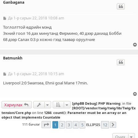
Ganbagana
Да 1-р сарын 22, 2018 10:08 am
Б
и
ч
Тоглолттой өдрийн мэнд
л
Эхний гоол 16 дах минутанд Фирмино, 40 дээр дахиад Бобби
э
68 дээр Салах 0:3 р хожно гээд таавар оруулчие
г
Batmunkh
Да 1-р сарын 22, 2018 10:15 am
Б
и
ч
Liverpool 2:0 Swansea, Ehnii goal Mane 17min.
л
э
г
[phpBB Debug] PHP Warning
: in file
Хариулах
[ROOT]/vendor/twig/twig/lib/Twig/Ex
tension/Core.php
on line
1266
:
count(): Parameter must be an array or an
object that implements Countable
1
хуудасны
12
дахь нь
111 бичлэг
1
2
3
4
5
12
ELLIPSIS
Дараахь
Очих