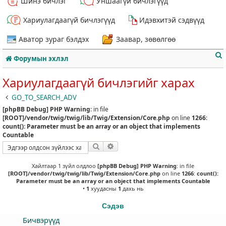
Шинэ бичлэг
Уншаагүй бичлэгүүд
Хариулагдаагүй бичлэгүүд
Идэвхитэй сэдвүүд
Аватор зураг бэлдэх
Заавар, зөвөлгөө
Форумын эхлэл
Хариулагдаагүй бичлэгийг харах
GO_TO_SEARCH_ADV
[phpBB Debug] PHP Warning
: in file
т
[ROOT]/vendor/twig/twig/lib/Twig/Extension/Core.php
on line
1266
:
count(): Parameter must be an array or an object that implements
Countable
Хайлт
Нарийвчилсан хайлт
Хайлтаар 1 зүйл олдлоо
[phpBB Debug] PHP Warning
: in file
[ROOT]/vendor/twig/twig/lib/Twig/Extension/Core.php
on line
1266
:
count():
Parameter must be an array or an object that implements Countable
•
1
хуудасны
1
дахь нь
Сэдэв
Бичвэрүүд