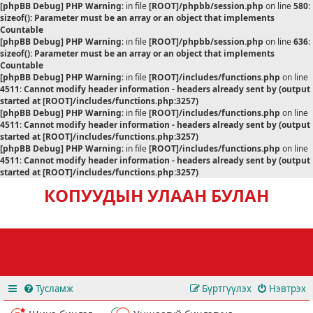
[phpBB Debug] PHP Warning
: in file
[ROOT]/phpbb/session.php
on line
580
:
sizeof(): Parameter must be an array or an object that implements
Countable
[phpBB Debug] PHP Warning
: in file
[ROOT]/phpbb/session.php
on line
636
:
sizeof(): Parameter must be an array or an object that implements
Countable
[phpBB Debug] PHP Warning
: in file
[ROOT]/includes/functions.php
on line
4511
:
Cannot modify header information - headers already sent by (output
started at [ROOT]/includes/functions.php:3257)
[phpBB Debug] PHP Warning
: in file
[ROOT]/includes/functions.php
on line
4511
:
Cannot modify header information - headers already sent by (output
started at [ROOT]/includes/functions.php:3257)
[phpBB Debug] PHP Warning
: in file
[ROOT]/includes/functions.php
on line
4511
:
Cannot modify header information - headers already sent by (output
started at [ROOT]/includes/functions.php:3257)
КОПУУДЫН УЛААН БУЛАН
Тусламж
Бүртгүүлэх
Нэвтрэх