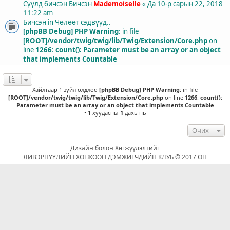
Сүүлд бичсэн Бичсэн
Mademoiselle
«
Да 10-р сарын 22, 2018
11:22 am
Бичсэн in
Чөлөөт сэдвүүд..
[phpBB Debug] PHP Warning
: in file
[ROOT]/vendor/twig/twig/lib/Twig/Extension/Core.php
on
line
1266
:
count(): Parameter must be an array or an object
that implements Countable
Хайлтаар 1 зүйл олдлоо
[phpBB Debug] PHP Warning
: in file
[ROOT]/vendor/twig/twig/lib/Twig/Extension/Core.php
on line
1266
:
count():
Parameter must be an array or an object that implements Countable
•
1
хуудасны
1
дахь нь
Очих
Дизайн болон Хөгжүүлэлтийг
ЛИВЭРПҮҮЛИЙН ХӨГЖӨӨН ДЭМЖИГЧДИЙН КЛУБ © 2017 ОН