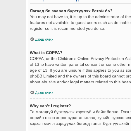
Яагаад би заавал бүртгүүлэх ёстой бэ?
You may not have to, it is up to the administrator of t
features not available to guest users such as definable
register so it is recommended you do so.
Дээш очих
What is COPPA?
COPPA, or the Children’s Online Privacy Protection Act 
of 13 to have written parental consent or some other m
age of 13. If you are unsure if this applies to you as s
phpBB Limited and the owners of this board cannot provi
about abusive and/or legal matters related to this boar
Дээш очих
Why can’t I register?
Та магадгүй бүртгүүлэх хэрэггүй ч байж болно. Гэвч
өөрийн гэсэн хөрөг зураг ашиглах, хувийн зурвас ил
хэдхэн мөч л зарцуулах бөгөөд таныг бүртгүүлэхийг