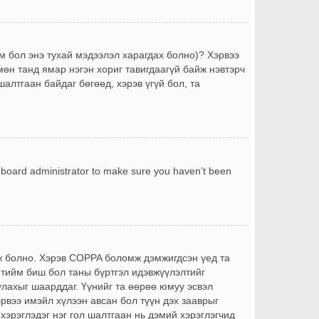
йм бол энэ тухай мэдээлэл харагдах болно)? Хэрвээ
өн танд ямар нэгэн хориг тавигдаагүй байж нэвтэрч
шалтгаан байдаг бөгөөд, хэрэв үгүй бол, та
a board administrator to make sure you haven’t been
йж болно. Хэрэв COPPA боломж дэмжигдсэн үед та
 тийм биш бол таны бүртгэл идэвжүүлэлтийг
лахыг шаарддаг. Үүнийг та өөрөө юмуу эсвэл
эрвээ имэйл хүлээн авсан бол түүн дэх зааврыг
 хэрэглэдэг нэг гол шалтгаан нь дэмий хэрэглэгчид