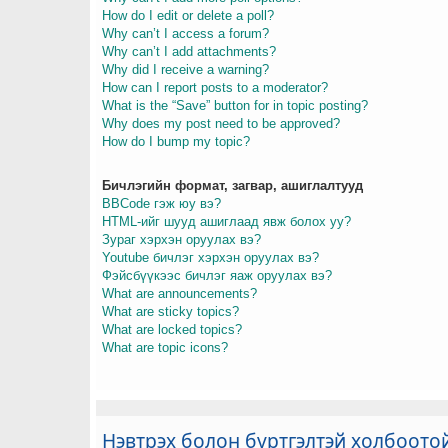
How do I edit or delete a poll?
Why can’t I access a forum?
Why can’t I add attachments?
Why did I receive a warning?
How can I report posts to a moderator?
What is the “Save” button for in topic posting?
Why does my post need to be approved?
How do I bump my topic?
Бичлэгийн формат, загвар, ашиглалтууд
BBCode гэж юу вэ?
HTML-ийг шууд ашиглаад явж болох уу?
Зураг хэрхэн оруулах вэ?
Youtube бичлэг хэрхэн оруулах вэ?
Фэйсбүүкээс бичлэг яаж оруулах вэ?
What are announcements?
What are sticky topics?
What are locked topics?
What are topic icons?
Нэвтрэх болон бүртгэлтэй холбоото