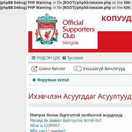
[phpBB Debug] PHP Warning
: in file
[ROOT]/phpbb/session.php
on line
580
:
[phpBB Debug] PHP Warning
: in file
[ROOT]/phpbb/session.php
on line
636
:
КОПУУД
ҮНДСЭН ЦЭС
Тусламж
Шинэ бичлэг
Уншаагүй бичлэгүүд
Форумын эхлэл
Ихэвчлэн Асуугддаг Асуултууд
Нэвтрэх болон бүртгэлтэй холбоотой асуудлууд
Яагаад би заавал бүртгүүлэх ёстой бэ?
What is COPPA?
Why can’t I register?