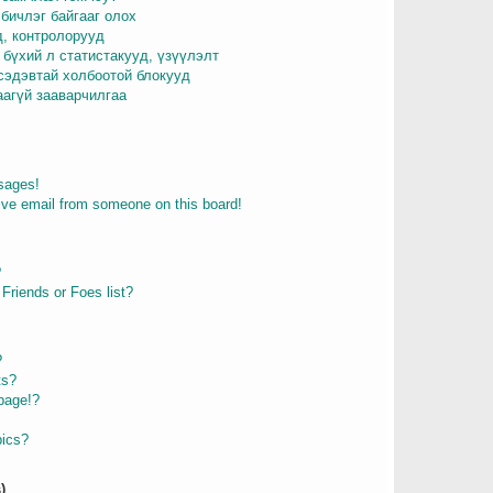
бичлэг байгааг олох
д, контролорууд
 бүхий л статистакууд, үзүүлэлт
 сэдэвтай холбоотой блокууд
аагүй зааварчилгаа
sages!
ive email from someone on this board!
?
Friends or Foes list?
?
ts?
page!?
pics?
)