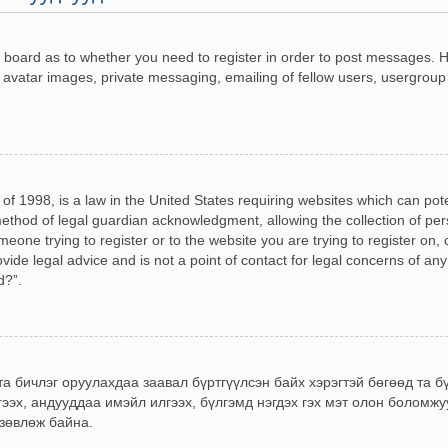
he board as to whether you need to register in order to post messages. H
 avatar images, private messaging, emailing of fellow users, usergroup 
of 1998, is a law in the United States requiring websites which can pot
ethod of legal guardian acknowledgment, allowing the collection of pers
omeone trying to register or to the website you are trying to register on,
de legal advice and is not a point of contact for legal concerns of any
d?”.
 та бичлэг оруулахдаа заавал бүртгүүлсэн байх хэрэгтэй бөгөөд та 
гээх, андууддаа имэйл илгээх, бүлгэмд нэгдэх гэх мэт олон боломж
 зөвлөж байна.