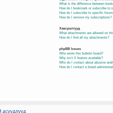
What is the difference between boo
How do I bookmark or subscribe to s
How do I subscribe to specific foru
How do I remove my subscriptions?
Хавсралтууд
What attachments are allowed on thi
How do I find all my attachments?
phpBB Issues
Who wrote this bulletin board?
Why isn’t X feature available?
Who do I contact about abusive and/o
How do I contact a board administra
й асуудлууд