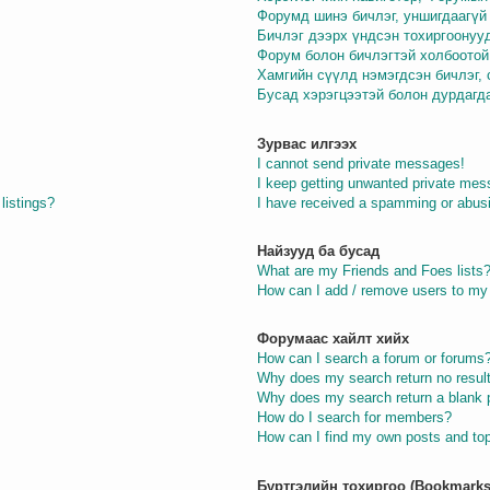
Форумд шинэ бичлэг, уншигдаагүй 
Бичлэг дээрх үндсэн тохиргоонуу
Форум болон бичлэгтэй холбоотой
Хамгийн сүүлд нэмэгдсэн бичлэг,
Бусад хэрэгцээтэй болон дурдагд
Зурвас илгээх
I cannot send private messages!
I keep getting unwanted private mes
listings?
I have received a spamming or abus
Найзууд ба бусад
What are my Friends and Foes lists
How can I add / remove users to my 
Форумаас хайлт хийх
How can I search a forum or forums
Why does my search return no resul
Why does my search return a blank 
How do I search for members?
How can I find my own posts and to
Бүртгэлийн тохиргоо (Bookmarks