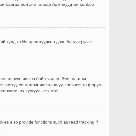
лтэй байгаа бол энэ талаар Админуудтай холбоо
ний тулд та Нэвтрэх хуудсан дахь
Би нууц үгээ
 нэвтэрсэн чигтээ байж чадна. Энэ нь таны
э энэхүү сонголтыг чагтална уу, тэгэхдээ та форум
т кафе, их сургууль гэх мэт.
ies also provide functions such as read tracking if
.