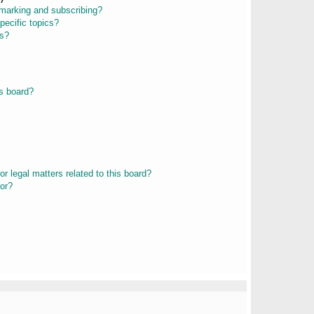
kmarking and subscribing?
pecific topics?
ms?
s board?
r legal matters related to this board?
tor?