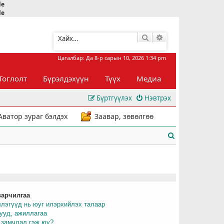
le
le
Хайлт
Нарийвчилсан хай
Цагалбар: Да 8-р сарын 10, 2026 1:34 pm
Тоглолт
Бүрэлдэхүүн
Түүх
Медиа
Бүртгүүлэх
Нэвтрэх
Аватор зураг бэлдэх
Заавар, зөвөлгөө
Х
а
й
л
варчилгаа
т
ллэгүүд нь юуг илэрхийлэх талаар
рууд, ажиллагаа
 замчлал гэж юу?