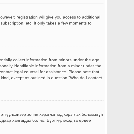
owever; registration will give you access to additional
subscription, etc. It only takes a few moments to
entially collect information from minors under the age
onally identifiable information from a minor under the
 contact legal counsel for assistance. Please note that
 kind, except as outlined in question “Who do I contact
бүртгүүлсэнээр зочин хэрэглэгчид хэрэглэх боломжгүй
уудаар хангагдах болно. Бүртгүүлэхэд та ердөө