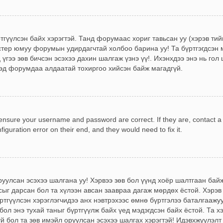
ртгүүлсэн байх хэрэгтэй. Танд форумаас хориг тавьсан уу (хэрэв ти
стер юмуу форумын удирдагчтай холбоо барина уу! Та бүртгэгдсэн м
үгээ зөв бичсэн эсэхээ дахин шалгаж үзнэ үү!. Ихэнхдээ энэ нь гол 
эд форумдаа алдаатай тохиргоо хийсэн байж магадгүй.
, ensure your username and password are correct. If they are, contact 
iguration error on their end, and they would need to fix it.
!
оруулсан эсэхээ шалгана уу! Хэрвээ зөв бол үүнд хоёр шалтгаан ба
сыг дарсан бол та хүлээн авсан заавраа дагаж мөрдөх ёстой. Хэрэв
гүүлсэн хэрэглэгчидээ анх нэвтрэхээс өмнө бүртгэлээ баталгаажуу
бол энэ тухай таныг бүртгүүлж байх үед мэдэгдсэн байх ёстой. Та х
үй бол та зөв имэйл оруулсан эсэхээ шалгах хэрэгтэй! Идэвхжүүлэлт