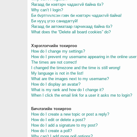
Яагаад би нэвтэрч чадахгvй байна бэ?
Why can’t I login?
Би бvртгvvлсэн гэвч би нэвтэрч чадахгvй байна!
Би нууц үгээ санадаггүй!
Яагаад би автоматаар гарчихаад байна бэ?
What does the “Delete all board cookies” do?
Хэрэглэгчийн тохиргоо
How do I change my settings?
How do I prevent my username appearing in the online user 
The times are not correct!
I changed the timezone and the time is still wrong!
My language is not in the list!
What are the images next to my username?
How do I display an avatar?
What is my rank and how do I change it?
When I click the email link for a user it asks me to login?
Бичлэгийн тохиргоо
How do I create a new topic or post a reply?
How do I edit or delete a post?
How do I add a signature to my post?
How do I create a poll?
Why can’t I add more poll options?