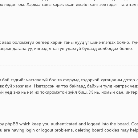
х явдал юм. Хэрвээ таны хэрэглэсэн имэйл хаяг зөв гэдэгт та итгэ
эж авах боломжгүй бөгөөд харин таны нууц үг шинэчлэгдэх болно. Үү
аврыг дагана уу, ингээд л та тун удахгүй буцаад холбогдох болно.
 бай гэдгийг чагтлаагүй бол та форумд тодорхой хугацааны дотор л
ж буй хэрэг юм. Нэвтэрсэн чигтээ байгаад байхын тулд нэвтрэх үедэ
 үед энэ нь нэг их тохиромжтой зүйл биш, Ж нь. номын сан, интернэ
 by phpBB which keep you authenticated and logged into the board. Cook
u are having login or logout problems, deleting board cookies may help