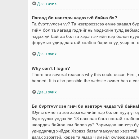
Дээш очих
Яагаад би нэвтэрч чадахгvй байна бэ?
Та бvртгvvлсэн vv? Та нэвтрэхээсээ өмнө заавал бү
тийм бол та яагаад гэдгийг нь мэдэхийн тулд вебма
чадахгүй байгаа бол та хэрэглэгчийн нэр болон нууц 
форумын удирдлагатай холбоо барина уу, учир нь т
Дээш очих
Why can’t I login?
There are several reasons why this could occur. First
banned. It is also possible the website owner has a conf
Дээш очих
Би бvртгvvлсэн гэвч би нэвтэрч чадахгvй байна
Юуны өмнө та зөв хэрэглэгчийн нэр болон нууц үг 
бүртгүүлэх үедээ Би 13 наснаас бага настай холбоо
шаардаж байгаа юм болов уу? Заримдаа шинээр бүрт
удирдагчид хийдэг. Хэрвээ баталгаажуулах хэрэгтэй 
дагах хэрэгтэй, хэрэв та ямар ч имэйл хүлээж авааг