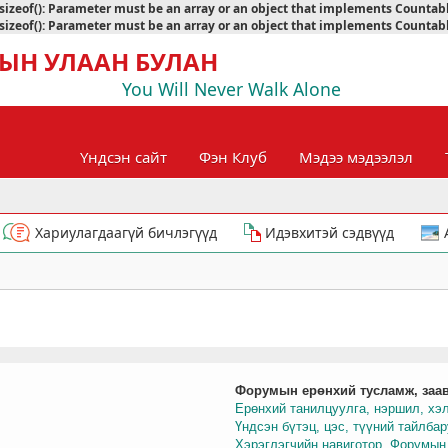
sizeof(): Parameter must be an array or an object that implements Countab
sizeof(): Parameter must be an array or an object that implements Countab
ЫН УЛААН БУЛАН
You Will Never Walk Alone
Үндсэн сайт
Фэн Клуб
Мэдээ мэдээлэл
Хариулагдаагүй бичлэгүүд
Идэвхитэй сэдвүүд
Форумын ерөнхий тусламж, заа
Ерөнхий танилцуулга, нэршил, хэ
Үндсэн бүтэц, цэс, түүний тайлба
Хэрэглэгчийн навиготор, Форумын