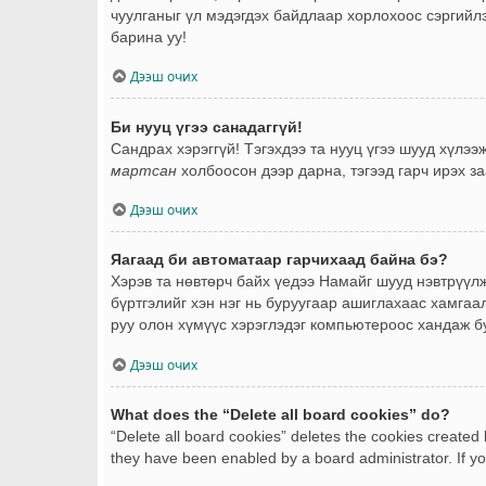
чуулганыг үл мэдэгдэх байдлаар хорлохоос сэргийлэ
барина уу!
Дээш очих
Би нууц үгээ санадаггүй!
Сандрах хэрэггүй! Тэгэхдээ та нууц үгээ шууд хүлэ
мартсан
холбоосон дээр дарна, тэгээд гарч ирэх за
Дээш очих
Яагаад би автоматаар гарчихаад байна бэ?
Хэрэв та нөвтөрч байх үедээ Намайг шууд нэвтрүүлж
бүртгэлийг хэн нэг нь буруугаар ашиглахаас хамгаал
руу олон хүмүүс хэрэглэдэг компьютероос хандаж буй
Дээш очих
What does the “Delete all board cookies” do?
“Delete all board cookies” deletes the cookies created
they have been enabled by a board administrator. If yo