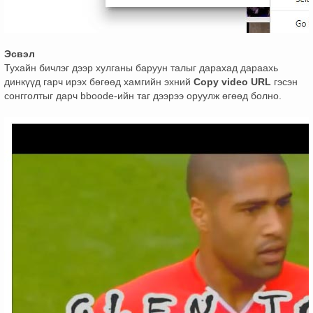
Эсвэл
Тухайн бичлэг дээр хулганы баруун талыг дарахад дараахь
динкүүд гарч ирэх бөгөөд хамгийн эхний
Copy video URL
гэсэн
сонгголтыг дарч bboode-ийн таг дээрээ оруулж өгөөд болно.