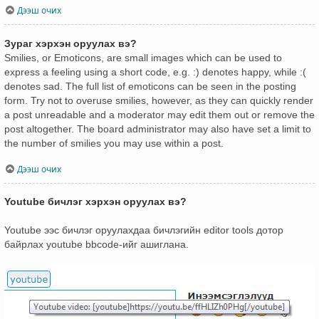
Дээш очих
Зураг хэрхэн оруулах вэ?
Smilies, or Emoticons, are small images which can be used to
express a feeling using a short code, e.g. :) denotes happy, while :(
denotes sad. The full list of emoticons can be seen in the posting
form. Try not to overuse smilies, however, as they can quickly render
a post unreadable and a moderator may edit them out or remove the
post altogether. The board administrator may also have set a limit to
the number of smilies you may use within a post.
Дээш очих
Youtube бичлэг хэрхэн оруулах вэ?
Youtube ээс бичлэг оруулахдаа бичлэгийн editor tools дотор
байрлах youtube bbcode-ийг ашиглана.