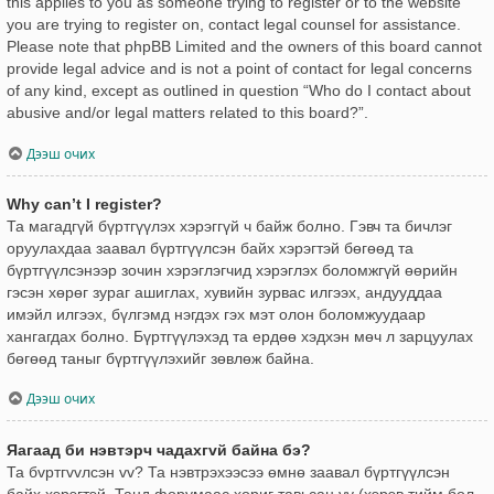
this applies to you as someone trying to register or to the website
you are trying to register on, contact legal counsel for assistance.
Please note that phpBB Limited and the owners of this board cannot
provide legal advice and is not a point of contact for legal concerns
of any kind, except as outlined in question “Who do I contact about
abusive and/or legal matters related to this board?”.
Дээш очих
Why can’t I register?
Та магадгүй бүртгүүлэх хэрэггүй ч байж болно. Гэвч та бичлэг
оруулахдаа заавал бүртгүүлсэн байх хэрэгтэй бөгөөд та
бүртгүүлсэнээр зочин хэрэглэгчид хэрэглэх боломжгүй өөрийн
гэсэн хөрөг зураг ашиглах, хувийн зурвас илгээх, андууддаа
имэйл илгээх, бүлгэмд нэгдэх гэх мэт олон боломжуудаар
хангагдах болно. Бүртгүүлэхэд та ердөө хэдхэн мөч л зарцуулах
бөгөөд таныг бүртгүүлэхийг зөвлөж байна.
Дээш очих
Яагаад би нэвтэрч чадахгvй байна бэ?
Та бvртгvvлсэн vv? Та нэвтрэхээсээ өмнө заавал бүртгүүлсэн
байх хэрэгтэй. Танд форумаас хориг тавьсан уу (хэрэв тийм бол