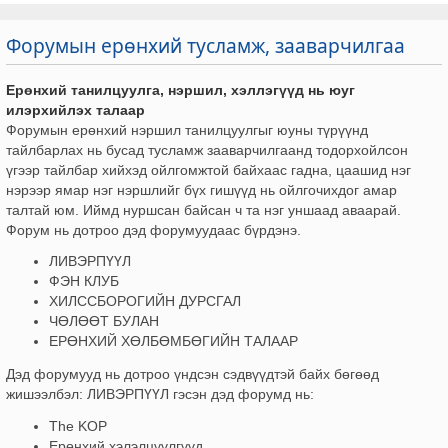
Форумын ерөнхий тусламж, зааварчилгаа
Ерөнхий танилцуулга, нэршил, хэллэгүүд нь юуг
илэрхийлэх талаар
Форумын ерөнхий нэршил танилцуулгыг юуны түрүүнд
тайлбарлах нь бусад тусламж зааварчилгаанд тодорхойлсон
үгээр тайлбар хийхэд ойлгомжтой байхаас гадна, цаашид нэг
нэрээр ямар нэг нэршлийг бүх гишүүд нь ойлгочихдог амар
талтай юм. Иймд нуршсан байсан ч та нэг уншаад аваарай.
Форум нь дотроо дэд форумуудаас бүрдэнэ.
ЛИВЭРПҮҮЛ
ФЭН КЛУБ
ХИЛССБОРОГИЙН ДУРСГАЛ
ЧӨЛӨӨТ БУЛАН
ЕРӨНХИЙ ХӨЛБӨМБӨГИЙН ТАЛААР
Дэд форумууд нь дотроо үндсэн сэдвүүдтэй байх бөгөөд
жишээлбэл: ЛИВЭРПҮҮЛ гэсэн дэд форумд нь:
The KOP
Ерөнхий хэлэлцүүлгүүд