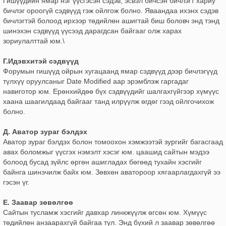
Гишүүдийн ямар нэг үүсгэсэн сэдэв, эсвэл бичсэн бичлэгт хариу
бичлэг ороогүй сэдвүүд гэж ойлгож болно. Яваандаа ихэнх сэдэв
бичлэгтэй болоод ирхээр төдийлөн ашигтай биш боловч энд тэнд
шинэхэн сэдвүүд үүсээд дарагдсан байгааг олж харах
зориулалттай юм.\
Г.Идэвхитэй сэдвүүд
Форумын гишүүд ойрын хугацаанд ямар сэдвүүд дээр бичлэгүүд
түлхүү оруулсаныг Date Modified аар эрэмблэж гаргадаг
навиготор юм. Ерөнхийдөө бүх сэдвүүдийг шалгахгүйгээр хүмүүс
хаана шаагилдаад байгааг танд илрүүлж өгдөг гээд ойлгочихож
болно.
Д. Аватор зураг бэлдэх
Аватор зураг бэлдэх болон томоохон хэмжээтэй зургийг багасгаад
авах боломжыг үүсгэх нэмэлт хэсэг юм. цаашид сайтын мэдээ
болоод бусад зүйлс өргөн ашигладах бөгөөд тухайн хэсгийг
байнга шинэчилж байх юм. Зөвхөн аватороор хягаарлагдахгүй ээ
гэсэн үг.
Е. Заавар зөвөлгөө
Сайтын тусламж хэсгийг давхар линкжүүлж өгсөн юм. Хүмүүс
төдийлөн анзаарахгүй байгаа тул. Энд бүхий л заавар зөвөлгөө