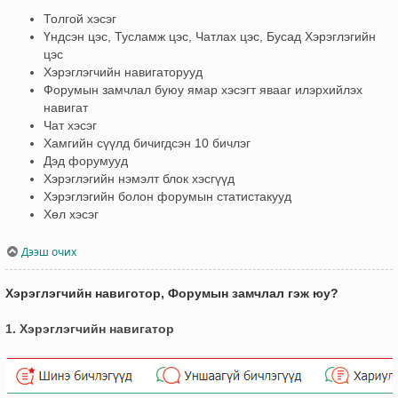
Толгой хэсэг
Үндсэн цэс, Тусламж цэс, Чатлах цэс, Бусад Хэрэглэгийн
цэс
Хэрэглэгчийн навигаторууд
Форумын замчлал буюу ямар хэсэгт явааг илэрхийлэх
навигат
Чат хэсэг
Хамгийн сүүлд бичигдсэн 10 бичлэг
Дэд форумууд
Хэрэглэгийн нэмэлт блок хэсгүүд
Хэрэглэгийн болон форумын статистакууд
Хөл хэсэг
Дээш очих
Хэрэглэгчийн навиготор, Форумын замчлал гэж юу?
1. Хэрэглэгчийн навигатор