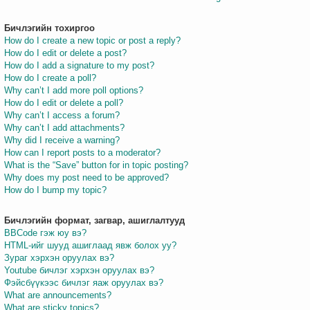
Бичлэгийн тохиргоо
How do I create a new topic or post a reply?
How do I edit or delete a post?
How do I add a signature to my post?
How do I create a poll?
Why can’t I add more poll options?
How do I edit or delete a poll?
Why can’t I access a forum?
Why can’t I add attachments?
Why did I receive a warning?
How can I report posts to a moderator?
What is the “Save” button for in topic posting?
Why does my post need to be approved?
How do I bump my topic?
Бичлэгийн формат, загвар, ашиглалтууд
BBCode гэж юу вэ?
HTML-ийг шууд ашиглаад явж болох уу?
Зураг хэрхэн оруулах вэ?
Youtube бичлэг хэрхэн оруулах вэ?
Фэйсбүүкээс бичлэг яаж оруулах вэ?
What are announcements?
What are sticky topics?