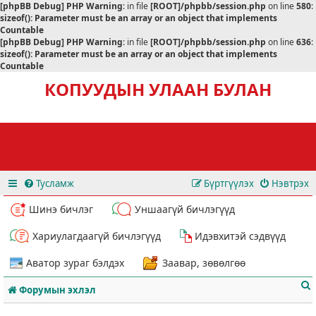
[phpBB Debug] PHP Warning
: in file
[ROOT]/phpbb/session.php
on line
580
:
sizeof(): Parameter must be an array or an object that implements
Countable
[phpBB Debug] PHP Warning
: in file
[ROOT]/phpbb/session.php
on line
636
:
sizeof(): Parameter must be an array or an object that implements
Countable
КОПУУДЫН УЛААН БУЛАН
Тусламж
Бүртгүүлэх
Нэвтрэх
Шинэ бичлэг
Уншаагүй бичлэгүүд
Хариулагдаагүй бичлэгүүд
Идэвхитэй сэдвүүд
Аватор зураг бэлдэх
Заавар, зөвөлгөө
Форумын эхлэл