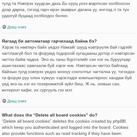
тулд та Нэвтрэх хуудсан дахь
Би нууц үгээ мартсан
холбоосон
дээр дарна, тэгээд гарч ирэх зааврыг дагана уу, ингээд л та тун
удахгүй буцаад холбогдох болно.
Дээш очих
Яагаад би автоматаар гарчихаад байна бэ?
Хэрэв та нөвтөрч байх үедээ Намайг шууд нэвтрүүлж бай гэдгийг
чагтлаагүй бол та форумд тодорхой хугацааны дотор л нэвтэрсэн
чигтээ байж чадна. Энэ нь таны бүртгэлийг хэн нэг нь буруугаар
ашиглахаас хамгаалж буй хэрэг юм. Нэвтэрсэн чигтээ байгаад
байхын тулд нэвтрэх үедээ энэхүү сонголтыг чагтална уу, тэгэхдээ
та форум руу олон хүмүүс хэрэглэдэг компьютероос хандаж буй
үед энэ нь нэг их тохиромжтой зүйл биш, Ж нь. номын сан,
интернэт кафе, их сургууль гэх мэт.
Дээш очих
What does the “Delete all board cookies” do?
“Delete all board cookies” deletes the cookies created by phpBB
which keep you authenticated and logged into the board. Cookies
also provide functions such as read tracking if they have been