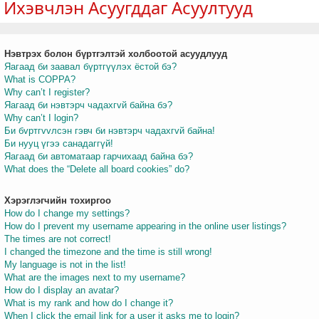
Ихэвчлэн Асуугддаг Асуултууд
Нэвтрэх болон бүртгэлтэй холбоотой асуудлууд
т
Яагаад би заавал бүртгүүлэх ёстой бэ?
What is COPPA?
Why can’t I register?
Яагаад би нэвтэрч чадахгvй байна бэ?
Why can’t I login?
Би бvртгvvлсэн гэвч би нэвтэрч чадахгvй байна!
Би нууц үгээ санадаггүй!
Яагаад би автоматаар гарчихаад байна бэ?
What does the “Delete all board cookies” do?
Хэрэглэгчийн тохиргоо
How do I change my settings?
How do I prevent my username appearing in the online user listings?
The times are not correct!
I changed the timezone and the time is still wrong!
My language is not in the list!
What are the images next to my username?
How do I display an avatar?
What is my rank and how do I change it?
When I click the email link for a user it asks me to login?