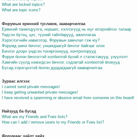
What are locked topics?
What are topic icons?
Форумын ерөнхий тусламж, зааварчилгаа
Ерөнхий танилцуулга, нэршил, хэллэгүүд нь юуг илэрхийлэх талаар
Үндсэн бүтэц, цэс, түүний тайлбарууд, ажиллагаа
Хэрэглэгчийн навиготор, Форумын замчлал гэж юу?
Форумд шинэ бичлэг, уншигдаагүй бичлэг байгааг олох
Бичлэг дээрх үндсэн тохиргоонууд, контролорууд
Форум болон бичлэгтэй холбоотой бүхий л статистакууд, үзүүлэлт
Хамгийн сүүлд нэмэгдсэн бичлэг, сэдэвтай холбоотой блокууд
Бусад хэрэгцээтэй болон дурдагдаагүй зааварчилгаа
Зурвас илгээх
I cannot send private messages!
I keep getting unwanted private messages!
I have received a spamming or abusive email from someone on this board!
Найзууд ба бусад
What are my Friends and Foes lists?
How can I add / remove users to my Friends or Foes list?
Форумаас хайлт хийх