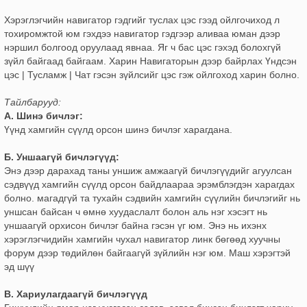
Хэрэглэгчийн навигатор гэдгийг туслах цэс гээд ойлгочиход л
тохиромжтой юм гэхдээ навигатор гэдгээр аливаа юман дээр
нэршил болгоод оруулаад явнаа. Яг ч бас цэс гэхэд болохгүй
зүйл байгаад байгаам. Харин Навигаторын дээр байрлах Үндсэн
цэс | Тусламж | Чат гэсэн зүйлсийг цэс гэж ойлгоход харин болно.
Тайлбарууд:
А. Шинэ бичлэг:
Үүнд хамгийн сүүлд орсон шинэ бичлэг харагдана.
Б. Уншаагүй бичлэгүүд:
Энэ дээр дарахад таны уншиж амжаагүй бичлэгүүдийг агуулсан
сэдвүүд хамгийн сүүлд орсон байдлаараа эрэмблэгдэн харагдах
болно. магадгүй та тухайн сэдвийн хамгийн сүүлийн бичлэгийг нь
уншсан байсан ч өмнө хуудаслалт болон аль нэг хэсэгт нь
уншаагүй орхисон бичлэг байна гэсэн үг юм. Энэ нь ихэнх
хэрэглэгчидийн хамгийн чухал навигатор линк бөгөөд хуучны
форум дээр төдийлөн байгаагүй зүйлийн нэг юм. Маш хэрэгтэй
эд шүү
В. Хариулагдаагүй бичлэгүүд