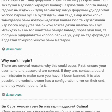
энэ тухай мэдээлэл харагдах болно)? Хэрвээ тийм бол та яагаад
гэдгийг нь мэдэхийн тулд вебмастер юмуу форумын удирдагчтай
холбоо барина уу! Та бүртгэгдсэн мөн танд ямар нэгэн хориг
тавигдаагүй байж нэвтэрч чадахгүй байгаа бол та хэрэглэгчийн
нэр болон нууц үгээ зөв бичсэн эсэхээ дахин шалгаж үзнэ үү!.
Ихэнхдээ энэ нь гол шалтгаан байдаг бөгөөд, хэрэв үгүй бол, та
форумын удирдлагатай холбоо барина уу, учир нь тэд форумдаа
алдаатай тохиргоо хийсэн байж магадгүй.
Дээш очих
Why can’t I login?
There are several reasons why this could occur. First, ensure your
username and password are correct. If they are, contact a board
administrator to make sure you haven’t been banned. It is also
possible the website owner has a configuration error on their end,
and they would need to fix it.
Дээш очих
Би бvртгvvлсэн гэвч би нэвтэрч чадахгvй байна!
Юуны өмнө та зөв хэрэглэгчийн нэр болон нууц үг оруулсан