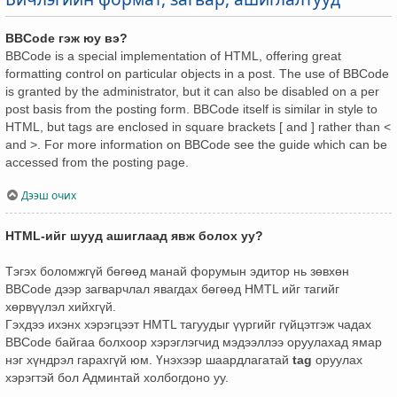
BBCode гэж юу вэ?
BBCode is a special implementation of HTML, offering great
formatting control on particular objects in a post. The use of BBCode
is granted by the administrator, but it can also be disabled on a per
post basis from the posting form. BBCode itself is similar in style to
HTML, but tags are enclosed in square brackets [ and ] rather than <
and >. For more information on BBCode see the guide which can be
accessed from the posting page.
Дээш очих
HTML-ийг шууд ашиглаад явж болох уу?
Тэгэх боломжгүй бөгөөд манай форумын эдитор нь зөвхөн
BBCode дээр загварчлал явагдах бөгөөд HMTL ийг тагийг
хөрвүүлэл хийхгүй.
Гэхдээ ихэнх хэрэгцээт HMTL тагуудыг үүргийг гүйцэтгэж чадах
BBCode байгаа болхоор хэрэглэгчид мэдээллээ оруулахад ямар
нэг хүндрэл гарахгүй юм. Үнэхээр шаардлагатай
tag
оруулах
хэрэгтэй бол Админтай холбогдоно уу.