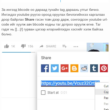
За ингээд bbcode оо дараад тухайн tag дараахь утгыг бичнэ.
Ингэхдээ youtube рүүгээ ороод оруулах бичлэгийнхээ харгалзах
доор байрлах
Share
гэсэн товч дээр дарж, сонгогдсон youtube url-
code ийг хуулж авч bbcode кодны таг дотроо оруулж өгнө. Таг
гэдэг нь []...[/] гурван цэгээр илэрхийлэгдэх хэсгийг хэлж байгаа
болно.