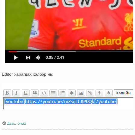
Editor харагдах хэлбэр нь:
Дээш очих