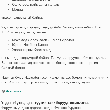
Солилцоо, наймааны талаар
Медиа
үндсэн сэдвүүдтэй байна.
Үндсэн сэдэв дотор дэд сэдвүүд байх бөгөөд жишээлбэл: The
KOP гэсэн үндсэн сэдэвт нь:
Мохамед Салах Хали - Египет Арслан
Юргэн Норберт Клопп
Улаан торны Хаалгачид
гэх мэт дэд сэдвүүдтэй байна. Гишүүний оруулсан бичсэн зүйлийг
Бичлэг гэж цаашид нэрлэж тогтох бөгөөд пост гэсэн нэршил
байхгүй болно.
Навигат буюу Navigator гэсэн хэллэг нь цэс болон чиглүүлэгч линк
гэж ойлговол зүгээр. цаашид навигат гээд хэлэгдээд явна.
Дээш очих
Үндсэн бүтэц, цэс, түүний тайлбарууд, ажиллагаа
Форум нь үндсэн дараахь хэдэн бүтцээс бүрдэнэ.