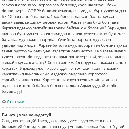
эсэхээ шалгана уу! Хэрвээ зөв бол үүнд хоёр шалтгаан байж
болно. Хэрэв COPPA боломж дэмжигдсэн үед та бүртгүүлэх үедээ
Би 13 наснаас бага настай холбоосыг дарсан бол та хүлээн
авсан заавраа дагаж мөрдөх ёстой. Хэрэв тийм биш бол таны
бүртгэл идэвжүүлэлтийг шаардаж байгаа юм болов уу? Заримдаа
шинээр бүртгүүлсэн хэрэглэгчидээ анх нэвтрэхээс өмнө бүртгэлээ
баталгаажуулахыг шаарддаг. Үүнийг та өөрөө юмуу эсвэл
удирдагчид хийдэг. Хэрвээ баталгаажуулах хэрэгтэй бол энэ тухай
таныг бүртгүүлж байх үед мэдэгдсэн байх ёстой. Та хэрвээ имэйл
хүлээн авсан бол түүн дэх зааврыг дагах хэрэгтэй, хэрэв та ямар
ч имэйл хүлээж аваагүй бол та зөв имэйл оруулсан эсэхээ шалгах
хэрэгтэй! Идэвхжүүлэлт хэрэглэдэг нэг гол шалтгаан нь дэмий
хэрэглэгчид чуулганыг үл мэдэгдэх байдлаар хорлохоос
сэргийлэх явдал юм. Хэрвээ таны хэрэглэсэн имэйл хаяг зөв
гэдэгт та итгэлтэй байгаа бол энэ талаар Админуудтай холбоо
барина уу!
Дээш очих
Би нууц үгээ санадаггүй!
Сандрах хэрэггүй! Тэгэхдээ та нууц үгээ шууд хүлээж авах
боломжгүй бөгөөд харин таны нууц үг шинэчлэгдэх болно. Үүний