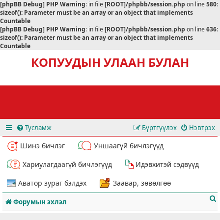
[phpBB Debug] PHP Warning
: in file
[ROOT]/phpbb/session.php
on line
580
:
sizeof(): Parameter must be an array or an object that implements
Countable
[phpBB Debug] PHP Warning
: in file
[ROOT]/phpbb/session.php
on line
636
:
sizeof(): Parameter must be an array or an object that implements
Countable
КОПУУДЫН УЛААН БУЛАН
Тусламж
Бүртгүүлэх
Нэвтрэх
Шинэ бичлэг
Уншаагүй бичлэгүүд
Хариулагдаагүй бичлэгүүд
Идэвхитэй сэдвүүд
Аватор зураг бэлдэх
Заавар, зөвөлгөө
Форумын эхлэл