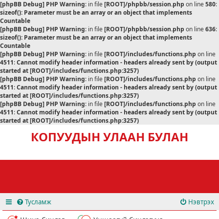
[phpBB Debug] PHP Warning
: in file
[ROOT]/phpbb/session.php
on line
580
:
sizeof(): Parameter must be an array or an object that implements
Countable
[phpBB Debug] PHP Warning
: in file
[ROOT]/phpbb/session.php
on line
636
:
sizeof(): Parameter must be an array or an object that implements
Countable
[phpBB Debug] PHP Warning
: in file
[ROOT]/includes/functions.php
on line
4511
:
Cannot modify header information - headers already sent by (output
started at [ROOT]/includes/functions.php:3257)
[phpBB Debug] PHP Warning
: in file
[ROOT]/includes/functions.php
on line
4511
:
Cannot modify header information - headers already sent by (output
started at [ROOT]/includes/functions.php:3257)
[phpBB Debug] PHP Warning
: in file
[ROOT]/includes/functions.php
on line
4511
:
Cannot modify header information - headers already sent by (output
started at [ROOT]/includes/functions.php:3257)
КОПУУДЫН УЛААН БУЛАН
Тусламж
Нэвтрэх