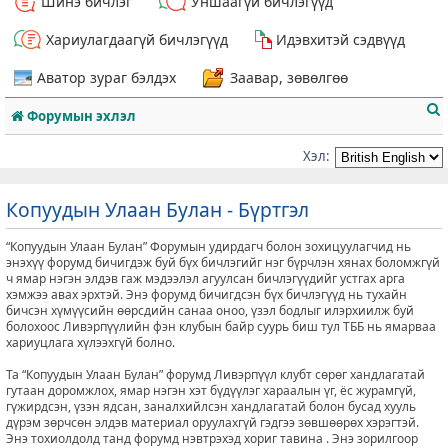
Шинэ бичлэг
Уншаагүй бичлэгүүд
Хариулагдаагүй бичлэгүүд
Идэвхитэй сэдвүүд
Аватор зураг бэлдэх
Заавар, зөвөлгөө
Форумын эхлэл
Хэл:
Копуудын Улаан Булан - Бүртгэл
т
“Копуудын Улаан Булан” Форумын удирдагч болон зохицуулагчид нь
энэхүү форумд бичигдэж буй бүх бичлэгийг нэг бүрчлэн хянах боломжгүй
ч ямар нэгэн элдэв гаж мэдээлэл агуулсан бичлэгүүдийг устгах арга
хэмжээ авах эрхтэй. Энэ форумд бичигдсэн бүх бичлэгүүд нь тухайн
бичсэн хүмүүсийн өөрсдийн санаа оноо, үзэл бодлыг илэрхиилж буй
болохоос Ливэрпүүлийн фэн клубын байр суурь биш тул ТББ нь ямарваа
хариуцлага хүлээхгүй болно.
Та “Копуудын Улаан Булан” форумд Ливэрпүүл клубт сөрөг хандлагатай
гутаан доромжлох, ямар нэгэн хэт бүдүүлэг хараалын үг, ёс журамгүй,
гүжирдсэн, үзэн ядсан, заналхийлсэн хандлагатай болон бусад хууль
дүрэм зөрчсөн элдэв материал оруулахгүй гэдгээ зөвшөөрөх хэрэгтэй.
Энэ тохиолдолд танд форумд нэвтрэхэд хориг тавина . Энэ зорилгоор