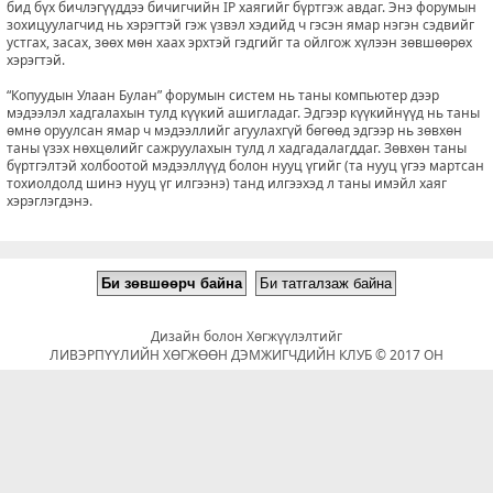
бид бүх бичлэгүүддээ бичигчийн IP хаягийг бүртгэж авдаг. Энэ форумын
зохицуулагчид нь хэрэгтэй гэж үзвэл хэдийд ч гэсэн ямар нэгэн сэдвийг
устгах, засах, зөөх мөн хаах эрхтэй гэдгийг та ойлгож хүлээн зөвшөөрөх
хэрэгтэй.
“Копуудын Улаан Булан” форумын систем нь таны компьютер дээр
мэдээлэл хадгалахын тулд күүкий ашигладаг. Эдгээр күүкийнүүд нь таны
өмнө оруулсан ямар ч мэдээллийг агуулахгүй бөгөөд эдгээр нь зөвхөн
таны үзэх нөхцөлийг сажруулахын тулд л хадгадалагддаг. Зөвхөн таны
бүртгэлтэй холбоотой мэдээллүүд болон нууц үгийг (та нууц үгээ мартсан
тохиолдолд шинэ нууц үг илгээнэ) танд илгээхэд л таны имэйл хаяг
хэрэглэгдэнэ.
Дизайн болон Хөгжүүлэлтийг
ЛИВЭРПҮҮЛИЙН ХӨГЖӨӨН ДЭМЖИГЧДИЙН КЛУБ © 2017 ОН