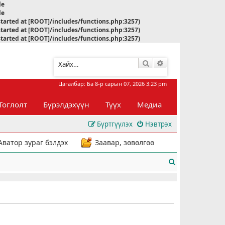
le
le
started at [ROOT]/includes/functions.php:3257)
started at [ROOT]/includes/functions.php:3257)
started at [ROOT]/includes/functions.php:3257)
Хайлт
Нарийвчилсан хай
Цагалбар: Ба 8-р сарын 07, 2026 3:23 pm
Тоглолт
Бүрэлдэхүүн
Түүх
Медиа
Бүртгүүлэх
Нэвтрэх
Аватор зураг бэлдэх
Заавар, зөвөлгөө
Х
а
й
л
т