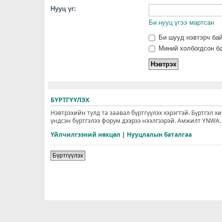
Нууц үг:
Би нууц үгээ мартсан
Би шууд нэвтэрч ба
Миний холбогдсон ба
БҮРТГҮҮЛЭХ
Нэвтрэхийн тулд та заавал бүртгүүлэх хэрэгтэй. Бүртгэл х
үндсэн бүртгэлээ форум дээрээ нээлгээрэй. Амжилт YNWA.
Үйлчилгээний нөхцөл
|
Нууцлалын баталгаа
Бүртгүүлэх