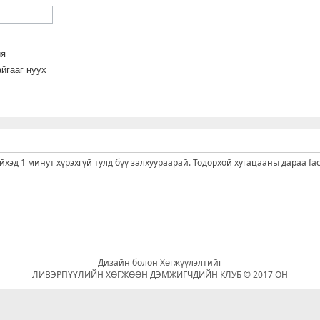
йя
йгааг нуух
ийхэд 1 минут хүрэхгүй тулд бүү залхуураарай. Тодорхой хугацааны дараа fa
Дизайн болон Хөгжүүлэлтийг
ЛИВЭРПҮҮЛИЙН ХӨГЖӨӨН ДЭМЖИГЧДИЙН КЛУБ © 2017 ОН