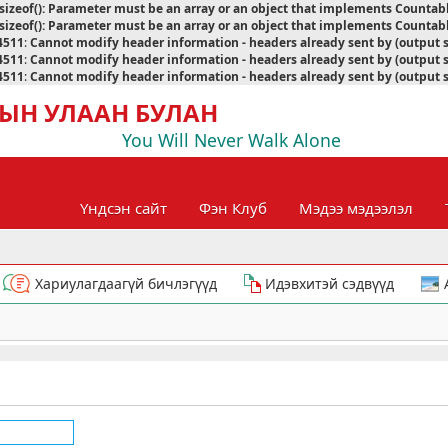
sizeof(): Parameter must be an array or an object that implements Countab
sizeof(): Parameter must be an array or an object that implements Countab
4511
:
Cannot modify header information - headers already sent by (output 
4511
:
Cannot modify header information - headers already sent by (output 
4511
:
Cannot modify header information - headers already sent by (output 
ЫН УЛААН БУЛАН
You Will Never Walk Alone
Үндсэн сайт
Фэн Клуб
Мэдээ мэдээлэл
Хариулагдаагүй бичлэгүүд
Идэвхитэй сэдвүүд