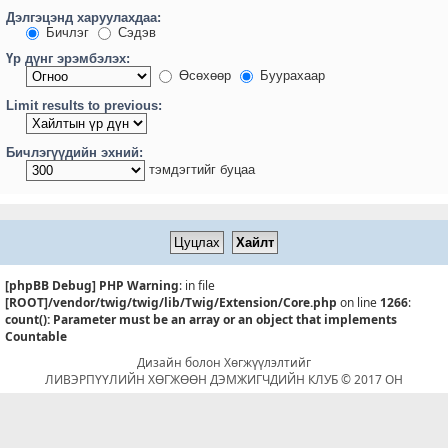
Дэлгэцэнд харуулахдаа:
Бичлэг
Сэдэв
Үр дүнг эрэмбэлэх:
Өсөхөөр
Буурахаар
Limit results to previous:
Бичлэгүүдийн эхний:
тэмдэгтийг буцаа
[phpBB Debug] PHP Warning
: in file
[ROOT]/vendor/twig/twig/lib/Twig/Extension/Core.php
on line
1266
:
count(): Parameter must be an array or an object that implements
Countable
Дизайн болон Хөгжүүлэлтийг
ЛИВЭРПҮҮЛИЙН ХӨГЖӨӨН ДЭМЖИГЧДИЙН КЛУБ © 2017 ОН