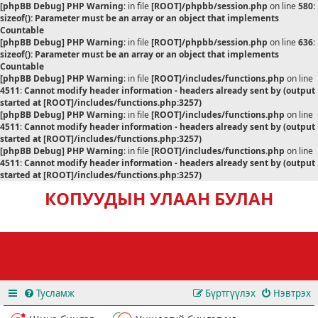
[phpBB Debug] PHP Warning
: in file
[ROOT]/phpbb/session.php
on line
580
:
sizeof(): Parameter must be an array or an object that implements
Countable
[phpBB Debug] PHP Warning
: in file
[ROOT]/phpbb/session.php
on line
636
:
sizeof(): Parameter must be an array or an object that implements
Countable
[phpBB Debug] PHP Warning
: in file
[ROOT]/includes/functions.php
on line
4511
:
Cannot modify header information - headers already sent by (output
started at [ROOT]/includes/functions.php:3257)
[phpBB Debug] PHP Warning
: in file
[ROOT]/includes/functions.php
on line
4511
:
Cannot modify header information - headers already sent by (output
started at [ROOT]/includes/functions.php:3257)
[phpBB Debug] PHP Warning
: in file
[ROOT]/includes/functions.php
on line
4511
:
Cannot modify header information - headers already sent by (output
started at [ROOT]/includes/functions.php:3257)
КОПУУДЫН УЛААН БУЛАН
Тусламж
Бүртгүүлэх
Нэвтрэх