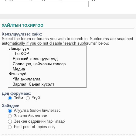
ХАЙЛТЫН ТОХИРГОО
Хэлэлцүүлгээс хайх:
Select the forum or forums you wish to search in. Subforums are searched
automatically if you do not disable “search subforums“ below.
Дэд форумаас:
Тийм
Үгүй
Хайхдаа:
Агуулга болон бичлэгээс
Зөвхөн бичлэгээс
Зөвхөн сэдэвийн гарчигаар
First post of topics only