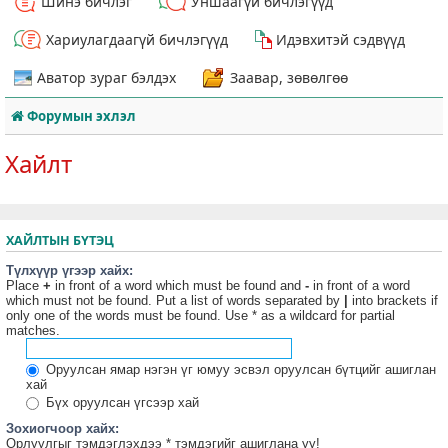
Шинэ бичлэг
Уншаагүй бичлэгүүд
Хариулагдаагүй бичлэгүүд
Идэвхитэй сэдвүүд
Аватор зураг бэлдэх
Заавар, зөвөлгөө
Форумын эхлэл
Хайлт
ХАЙЛТЫН БҮТЭЦ
Түлхүүр үгээр хайх:
Place
+
in front of a word which must be found and
-
in front of a word
which must not be found. Put a list of words separated by
|
into brackets if
only one of the words must be found. Use * as a wildcard for partial
matches.
Оруулсан ямар нэгэн үг юмуу эсвэл оруулсан бүтцийг ашиглан
хай
Бүх оруулсан үгсээр хай
Зохиогчоор хайх:
Орлуулгыг тэмдэглэхдээ * тэмдэгийг ашиглана уу!