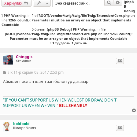
[phpB
Хайлт
Нарийвч
Хариулах
B
Debug
] PHP Warning
: in file
[ROOT]/vendor/twig/twig/lib/Twig/Extension/Core.php
on
line
1266
:
count(): Parameter must be an array or an object that implements
Countable
5 бичлэг
[phpBB Debug] PHP Warning
: in file
[ROOT]/vendor/twig/twig/lib/Twig/Extension/Core.php
on line
1266
:
count():
Parameter must be an array or an object that implements Countable
•
1
хуудасны
1
дахь нь
Chinggis
Site Admin
Лх 11-р сарын 08, 2017 2:53 pm
Б
и
ч
Аймшигт ослын шалтгаан болон үр дагавар
л
э
г
"IF YOU CAN'T SUPPORT US WHEN WE LOST OR DRAW, DON'T
SUPPORT US WHEN WE WIN."
BILL SHANKLY
boldbold
Шилдэг бичигч