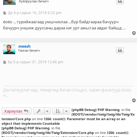
Хуйлруулан бичигч
Да 4-р сарын 16, 2018 6:32 pm
Б
и
ч
ёоёо ... гүрийжаагаад умшчихлаа ...бүр байдгаараа бачуурч
л
бачуурч уншиж дууссаны дараа нэг урт амьсгаа авдаг байшд ...
э
г
meesh
Ганган бичигч
Ба 5-р сарын 31, 2019 12:46 pm
Б
и
ч
л
э
г
Дасгалжуулагчид, тамирчид багаа сольдог, харин фанатууд хэзээ
ч...
[phpBB Debug] PHP Warning
: in file
Хариулах
[ROOT]/vendor/twig/twig/lib/Twig/Ex
tension/Core.php
on line
1266
:
count(): Parameter must be an array or an
object that implements Countable
[phpBB Debug] PHP Warning
: in file
[ROOT]/vendor/twig/twig/lib/Twig/Extension/Core.php
on line
1266
:
count():