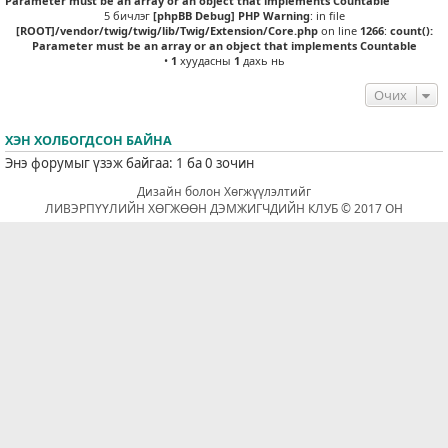
Parameter must be an array or an object that implements Countable
5 бичлэг
[phpBB Debug] PHP Warning
: in file
[ROOT]/vendor/twig/twig/lib/Twig/Extension/Core.php
on line
1266
:
count():
Parameter must be an array or an object that implements Countable
•
1
хуудасны
1
дахь нь
Очих
ХЭН ХОЛБОГДСОН БАЙНА
Энэ форумыг үзэж байгаа: 1 ба 0 зочин
Дизайн болон Хөгжүүлэлтийг
ЛИВЭРПҮҮЛИЙН ХӨГЖӨӨН ДЭМЖИГЧДИЙН КЛУБ © 2017 ОН