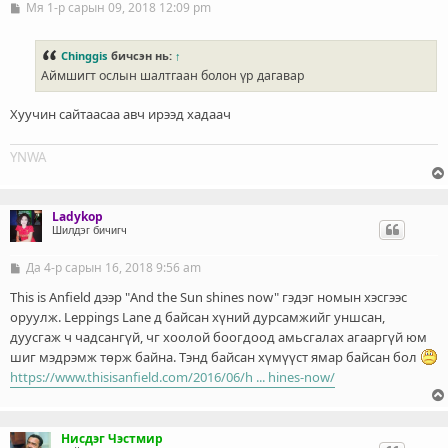
Мя 1-р сарын 09, 2018 12:09 pm
Б
и
ч
л
Chinggis
бичсэн нь:
↑
э
Аймшигт ослын шалтгаан болон үр дагавар
г
Хуучин сайтаасаа авч ирээд хадаач
YNWA
Ladykop
Шилдэг бичигч
Да 4-р сарын 16, 2018 9:56 am
Б
и
ч
This is Anfield дээр "And the Sun shines now" гэдэг номын хэсгээс
л
оруулж. Leppings Lane д байсан хүний дурсамжийг уншсан,
э
дуусгаж ч чадсангүй, чг хоолой боогдоод амьсгалах агааргүй юм
г
шиг мэдрэмж төрж байна. Тэнд байсан хүмүүст ямар байсан бол
https://www.thisisanfield.com/2016/06/h ... hines-now/
Нисдэг Чэстмир