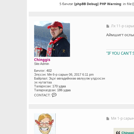
5 бичлэг
[phpBB Debug] PHP Warning
: in file
Лх 11-р сары
Б
и
ч
Аймшигт ослы
л
э
г
"IF YOU CAN'
Chinggis
Site Admin
Бичлэг:
402
Элссэн:
Мя 6-р сарын 06, 2017 6:11 pm
Байрлал:
Эцэг өвгөдийнхөө өвлүүлж үлдээсэн
эх нутагтаа
Талархсан:
170 удаа
Талархагдсан:
186 удаа
C
CONTACT:
O
N
T
A
C
T
Мя 1-р сарын
Б
_
и
U
ч
S
л
Chinggi
E