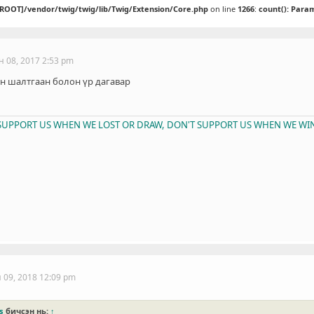
[ROOT]/vendor/twig/twig/lib/Twig/Extension/Core.php
on line
1266
:
count(): Para
н 08, 2017 2:53 pm
н шалтгаан болон үр дагавар
T SUPPORT US WHEN WE LOST OR DRAW, DON'T SUPPORT US WHEN WE WIN
 09, 2018 12:09 pm
s
бичсэн нь:
↑