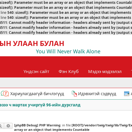
sizeof(): Parameter must be an array or an object that implements Countab
sizeof(): Parameter must be an array or an object that implements Countab
 line
540
:
sizeof(): Parameter must be an array or an object that implement
 line
540
:
sizeof(): Parameter must be an array or an object that implement
4511
:
Cannot modify header information - headers already sent by (output 
4511
:
Cannot modify header information - headers already sent by (output 
4511
:
Cannot modify header information - headers already sent by (output 
ЫН УЛААН БУЛАН
You Will Never Walk Alone
Үндсэн сайт
Фэн Клуб
Мэдээ мэдээлэл
Хариулагдаагүй бичлэгүүд
Идэвхитэй сэдвүүд
эзээ ч мартах учиргүй 96-ийн дурсгалд
[phpBB Debug] PHP Warning
: in file
[ROOT]/vendor/twig/twig/lib/Twig/E
Хайлт
Нарийвчилсан хайлт
array or an object that implements Countable