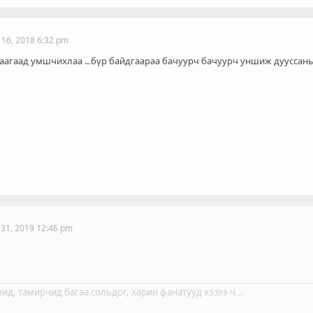
 16, 2018 6:32 pm
жаагаад умшчихлаа ...бүр байдгаараа бачуурч бачуурч уншиж дууссаны 
 31, 2019 12:46 pm
ид, тамирчид багаа сольдог, харин фанатууд хэзээ ч...