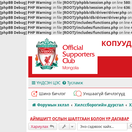
[phpBB Debug] PHP Warning
: in file
[ROOT]/phpbb/session.php
on line
580
:
[phpBB Debug] PHP Warning
: in file
[ROOT]/phpbb/session.php
on line
636
:
[phpBB Debug] PHP Warning
: in file
[ROOT]/phpbb/db/driver/driver.php
on
[phpBB Debug] PHP Warning
: in file
[ROOT]/phpbb/db/driver/driver.php
on
[phpBB Debug] PHP Warning
: in file
[ROOT]/includes/functions.php
on line
[phpBB Debug] PHP Warning
: in file
[ROOT]/includes/functions.php
on line
[phpBB Debug] PHP Warning
: in file
[ROOT]/includes/functions.php
on line
КОПУУД
ҮНДСЭН ЦЭС
Тусламж
Шинэ бичлэг
Уншаагүй бичлэгүүд
Форумын эхлэл
Хилссборогийн дурсгал
Х
АЙМШИГТ ОСЛЫН ШАЛТГААН БОЛОН ҮР ДАГАВАР
Хариулах