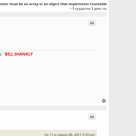
л
meter must be an array or an object that implements Countable
•
1
хуудасны
1
дахь нь
т
."
BILL SHANKLY
Д
э
э
ш
о
ч
и
Лх 11-р сарын 08, 2017 2:53 pm