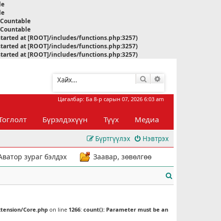
le
le
s Countable
s Countable
started at [ROOT]/includes/functions.php:3257)
started at [ROOT]/includes/functions.php:3257)
started at [ROOT]/includes/functions.php:3257)
Хайлт
Нарийвчилсан хай
Цагалбар: Ба 8-р сарын 07, 2026 6:03 am
Тоглолт
Бүрэлдэхүүн
Түүх
Медиа
Бүртгүүлэх
Нэвтрэх
Аватор зураг бэлдэх
Заавар, зөвөлгөө
Х
а
й
xtension/Core.php
on line
1266
:
count(): Parameter must be an