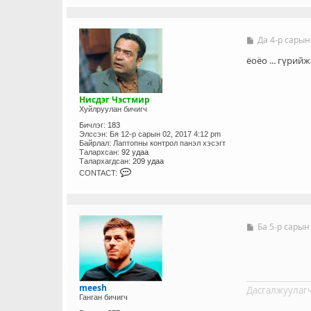
N
T
A
C
T
Да 4-р сарын
Б
_
и
U
ч
ёоёо ... гүрий
S
л
E
э
R
г
Нисдэг Чэстмир
Хуйлруулан бичигч
Бичлэг:
183
Элссэн:
Бя 12-р сарын 02, 2017 4:12 pm
Байрлал:
Лаптопны контрол панэл хэсэгт
Талархсан:
92 удаа
Талархагдсан:
209 удаа
C
CONTACT:
O
N
T
A
C
T
Ба 5-р сарын
Б
_
и
U
ч
S
л
E
э
R
г
meesh
Дасгалжуулагч
Ганган бичигч