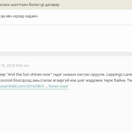
слын шалтгаан болон үр дагавар
саа авч ирээд хадаач
 16, 2018 9:56 am
d дээр "And the Sun shines now" гэдэг номын хэсгээс оруулж. Leppings L
 хоолой боогдоод амьсгалах агааргүй юм шиг мэдрэмж төрж байна. Тэ
sisanfield.com/2016/06/h ... hines-now/