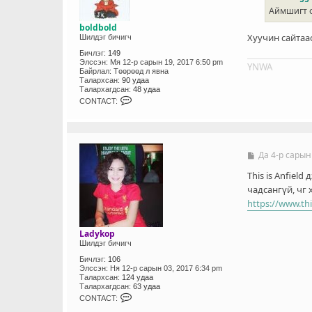
э
R
Аймшигт о
г
boldbold
Хуучин сайтаа
Шилдэг бичигч
Бичлэг:
149
Элссэн:
Мя 12-р сарын 19, 2017 6:50 pm
YNWA
Байрлал:
Төөрөөд л явна
Талархсан:
90 удаа
Талархагдсан:
48 удаа
C
CONTACT:
O
N
T
A
C
T
Да 4-р сарын
Б
_
и
U
ч
This is Anfiel
S
л
чадсангүй, чг
E
э
R
https://www.thi
г
Ladykop
Шилдэг бичигч
Бичлэг:
106
Элссэн:
Ня 12-р сарын 03, 2017 6:34 pm
Талархсан:
124 удаа
Талархагдсан:
63 удаа
C
CONTACT:
O