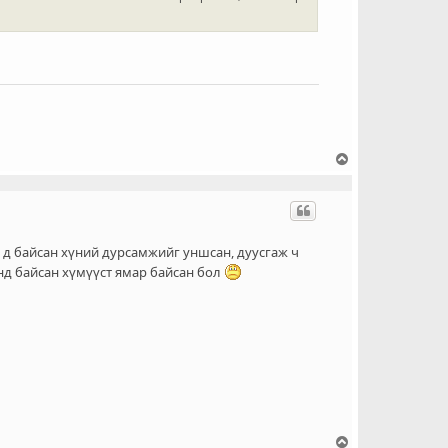
х
Д
э
э
ш
о
ч
ane д байсан хүний дурсамжийг уншсан, дуусгаж ч
и
нд байсан хүмүүст ямар байсан бол
х
Д