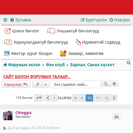
Тусламж
Бүртгүүлэх
Нэвтрэх
Шинэ бичлэг
Уншаагүй бичлэгүүд
Хариулагдаагүй бичлэгүүд
Идэвхитэй сэдвүүд
Аватор зураг бэлдэх
Заавар, зөвөлгөө
Форумын эхлэл
Фэн клуб
Зарлал, Санал хүсэлт
САЙТ БОЛОН ФОРУМЫН ТАЛААР...
Хайлт
Нарийвч
Хариулах
10
хуудасны
12
дахь нь
116 бичлэг
1
8
9
10
11
12
ELLIPSIS
Өмнөх
Дараах
т
Chinggis
Site Admin
Да 3-р сарын 26, 2018 3:06 pm
Б
и