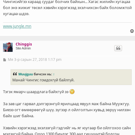
Чингисийгээ хараад суудаг болчих байхын... Хагас жилийн хугацаа
бол энэ жижиг төсөл хэвийн хэрэгжээд эхэлчихсэн байх боломжтой
хугацаа шдээ.
www.jungle.mn
Chinggis
Site Admin
Мя 3-р сарын 27, 2018 1:17 pm
Б
и
ч
л
Muujguu
бичсэн нь:
↑
э
Манай Чингис гомдохгүй байлгүй.
г
Тэгэх ямарч шаардлага байхгүй ээ
За зав цаг гарвал дэлгэрэнгүй ярилцаад явуул яаж байна Муужгуу.
Биеээ огт өмөөрөөгүй шүү. зүгээр л ойлголтын хувьд зөрүү нилээн
байх шиг байна.
Хэвийн хэрэгжээд эхэлээгүй гэдгийг нь яг юугаар би ойлгохоо сайн
мэдэхгүй байна. Одоо 1300 бичлэг 300 аад гишүүнтэй болсон