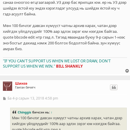
л
санаа оноогоо өгцгаагаарэй. УЗ дээр бас ярилцах юм. ер нь УЗ дээр
э
шийдэх ёстой юу эндээ хэрэглэдэг улсууд нь шийдэх ёстой юу ч
г
гэдэ асуулт байна.
Мөн 100 бичлэг давсан хүмүүст чатны архив харах, чатан дээр
хийгдэх үйлдлүүдийг 100% аар эдлэх зэрэг юм нээгдэж байгаа.
quote bbcode edit нтр гээд л. Тэгээд яваандаа буюу 9-р сарын 1-нээс
энэ босгыг дахиад нэмж 200 болгох бодолтой байна. зун хүмүүс
амрах биз.
"IF YOU CAN'T SUPPORT US WHEN WE LOST OR DRAW, DON'T
SUPPORT US WHEN WE WIN."
BILL SHANKLY
Шинээ
Ганган бичигч
Ба 4-р сарын 13, 2018 4:58 pm
Б
и
ч
л
Chinggis
бичсэн нь:
↑
э
Мөн 100 бичлэг давсан хүмүүст чатны архив харах, чатан дээр
г
хийгдэх үйлдлүүдийг 100% аар эдлэх зэрэг юм нээгдэж байгаа.
quote bbcode edit нтр гээд л.