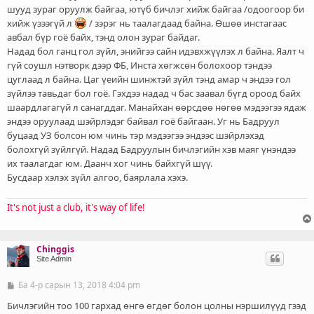
шууд зураг оруулж байгаа, ютүб бичлэг хийж байгаа /одоогоор би
хийж үзээгүй л
/ зэрэг нь таалагдаад байна. Өшөө инстагаас
авбал бүр гоё байх, тэнд олон зураг байдаг.
Надад бол ганц гол зүйл, энийгээ сайн идэвхжүүлэх л байна. Яалт ч
гүй соушл нэтворк дээр ФБ, Инста хөгжсөн болохоор тэндээ
цуглаад л байна. Цаг үеийн шинжтэй зүйл тэнд амар ч эндээ гол
зүйлээ тавьдаг бол гоё. Гэхдээ надад ч бас заавал бүгд ороод байх
шаардлагагүй л санагддаг. Манайхан өөрсдөө нөгөө мэдээгээ ядаж
эндээ оруулаад шэйрлэдэг байвал гоё байгаан. Уг нь Бадруул
буцаад УЗ болсон юм чинь тэр мэдээгээ эндээс шэйрлэхэд
болохгүй зүйлгүй. Надад Бадруулын бичлэгийн хэв маяг үнэндээ
их таалагдаг юм. Даанч хог чинь байхгүй шүү.
Бусдаар хэлэх зүйл алгоо, баярлала хэхэ.
It's not just a club, it's way of life!
Chinggis
Site Admin
Ба 4-р сарын 13, 2018 4:04 pm
Б
и
ч
Бичлэгийн тоо 100 гархад өнгө өгдөг болон цолны нэршилүүд гээд