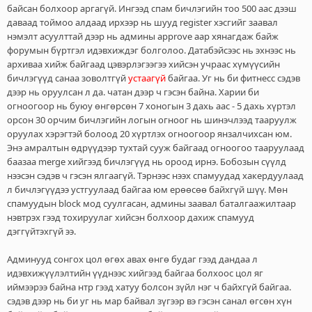
байсан болхоор аргагүй. Ингээд спам бичлэгийн тоо 500 аас дээш
даваад тоймоо алдаад ирхээр нь шууд register хэсгийг заавал
нэмэлт асуулттай дээр нь админы approve аар хянагдаж байж
форумын бүртгэл идэвхиждэг болголоо. Датабэйсээс нь эхнээс нь
архиваа хийж байгаад цэвэрлэгээгээ хийсэн учраас хүмүүсийн
бичлэгүүд санаа зоволтгүй
устаагүй
байгаа. Уг нь би фитнесс сэдэв
дээр нь оруулсан л да. чатан дээр ч гэсэн байна. Харии би
огноогоор нь буюу өнгөрсөн 7 хоногын 3 дахь аас - 5 дахь хүртэл
орсон 30 орчим бичлэгийн логын огноог нь шинэчлээд тааруулж
оруулах хэрэгтэй болоод 20 хүртлэх огноогоор янзалчихсан юм.
Энэ амралтын өдрүүдээр тухтай сууж байгаад огноогоо тааруулаад
баазаа merge хийгээд бичлэгүүд нь ороод ирнэ. Бобозын сүүлд
нээсэн сэдэв ч гэсэн ялгаагүй. Тэрнээс нээх спамуудад хакердуулаад
л бичлэгүүдээ устгуулаад байгаа юм ерөөсөө байхгүй шүү. Мөн
спамуудын block мод суулгасан, админы заавал баталгаажилтаар
нэвтрэх гээд тохируулаг хийсэн болхоор дахиж спамууд
дэггүйтэхгүй ээ.
Админууд сонгох цол өгөх авах өнгө будаг гээд дандаа л
идэвхижүүлэлтийн үүднээс хийгээд байгаа болхоос цол яг
иймээрээ байна нтр гээд хатуу болсон зүйл нэг ч байхгүй байгаа.
сэдэв дээр нь би уг нь мар байвал зүгээр вэ гэсэн санал өгсөн хүн