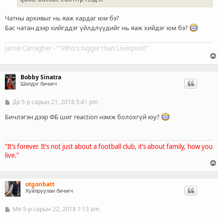
Чатны архивыг нь яаж хардаг юм бэ?
Бас чатан дээр хийгддэг үйлдлүүдийг нь яаж хийдэг юм бэ?
Jamie Carragher - “"Who's bigger than Liverpool?”
Bobby Sinatra
Шилдэг бичигч
Да 5-р сарын 21, 2018 5:41 pm
Б
и
ч
Бичлэгэн дээр ФБ шиг reaction нэмж болохгүй юу?
л
э
г
“It’s forever. It’s not just about a football club, it’s about family, how you
live.”
otgonbatt
Хуйлруулан бичигч
Мя 5-р сарын 22, 2018 1:13 am
Б
и