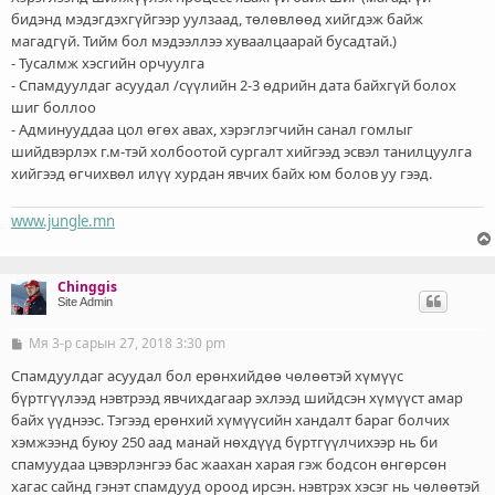
бидэнд мэдэгдэхгүйгээр уулзаад, төлөвлөөд хийгдэж байж
магадгүй. Тийм бол мэдээллээ хуваалцаарай бусадтай.)
- Тусалмж хэсгийн орчуулга
- Спамдуулдаг асуудал /сүүлийн 2-3 өдрийн дата байхгүй болох
шиг боллоо
- Админууддаа цол өгөх авах, хэрэглэгчийн санал гомлыг
шийдвэрлэх г.м-тэй холбоотой сургалт хийгээд эсвэл танилцуулга
хийгээд өгчихвөл илүү хурдан явчих байх юм болов уу гээд.
www.jungle.mn
Chinggis
Site Admin
Мя 3-р сарын 27, 2018 3:30 pm
Б
и
ч
Спамдуулдаг асуудал бол ерөнхийдөө чөлөөтэй хүмүүс
л
бүртгүүлээд нэвтрээд явчихдагаар эхлээд шийдсэн хүмүүст амар
э
байх үүднээс. Тэгээд ерөнхий хүмүүсийн хандалт бараг болчих
г
хэмжээнд буюу 250 аад манай нөхдүүд бүртгүүлчихээр нь би
спамуудаа цэвэрлэнгээ бас жаахан харая гэж бодсон өнгөрсөн
хагас сайнд гэнэт спамдууд ороод ирсэн. нэвтрэх хэсэг нь чөлөөтэй