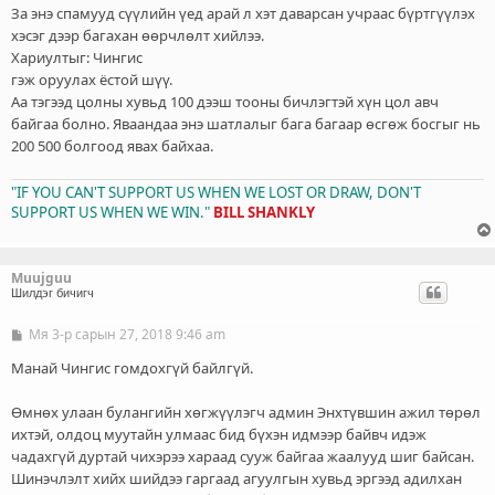
ч
За энэ спамууд сүүлийн үед арай л хэт даварсан учраас бүртгүүлэх
л
хэсэг дээр багахан өөрчлөлт хийлээ.
э
Хариултыг: Чингис
г
гэж оруулах ёстой шүү.
Аа тэгээд цолны хувьд 100 дээш тооны бичлэгтэй хүн цол авч
байгаа болно. Яваандаа энэ шатлалыг бага багаар өсгөж босгыг нь
200 500 болгоод явах байхаа.
"IF YOU CAN'T SUPPORT US WHEN WE LOST OR DRAW, DON'T
SUPPORT US WHEN WE WIN."
BILL SHANKLY
Muujguu
Шилдэг бичигч
Мя 3-р сарын 27, 2018 9:46 am
Б
и
ч
Манай Чингис гомдохгүй байлгүй.
л
э
Өмнөх улаан булангийн хөгжүүлэгч админ Энхтүвшин ажил төрөл
г
ихтэй, олдоц муутайн улмаас бид бүхэн идмээр байвч идэж
чадахгүй дуртай чихэрээ хараад сууж байгаа жаалууд шиг байсан.
Шинэчлэлт хийх шийдээ гаргаад агуулгын хувьд эргээд адилхан