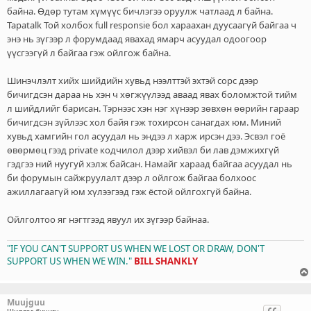
байна. Өдөр тутам хүмүүс бичлэгээ оруулж чатлаад л байна.
Tapatalk Той холбох full responsie бол хараахан дуусаагүй байгаа ч
энэ нь зүгээр л форумдаад явахад ямарч асуудал одоогоор
үүсгээгүй л байгаа гэж ойлгож байна.
Шинэчлэлт хийх шийдийн хувьд нээлттэй эхтэй сорс дээр
бичигдсэн дараа нь хэн ч хөгжүүлээд аваад явах боломжтой тийм
л шийдлийг барисан. Тэрнээс хэн нэг хүнээр зөвхөн өөрийн гараар
бичигдсэн зүйлээс хол байя гэж тохирсон санагдах юм. Миний
хувьд хамгийн гол асуудал нь эндээ л харж ирсэн дээ. Эсвэл гоё
өвөрмөц гээд private кодчилол дээр хийвэл би лав дэмжихгүй
гэдгээ ний нуугуй хэлж байсан. Намайг хараад байгаа асуудал нь
би форумын сайжруулалт дээр л ойлгож байгаа болхоос
ажиллагаагүй юм хүлээгээд гэж ёстой ойлгохгүй байна.
Ойлголтоо яг нэгтгээд явуул их зүгээр байнаа.
"IF YOU CAN'T SUPPORT US WHEN WE LOST OR DRAW, DON'T
SUPPORT US WHEN WE WIN."
BILL SHANKLY
Muujguu