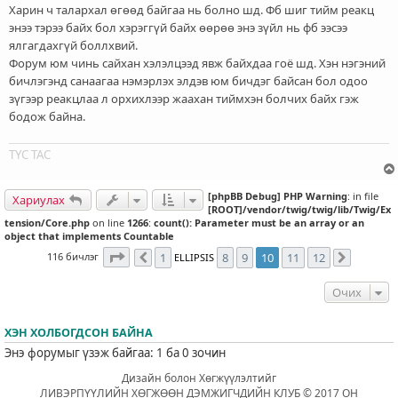
ч
Харин ч талархал өгөөд байгаа нь болно шд. Фб шиг тийм реакц
л
энээ тэрээ байх бол хэрэггүй байх өөрөө энэ зүйл нь фб ээсээ
э
ялгагдахгүй боллхвий.
г
Форум юм чинь сайхан хэлэлцээд явж байхдаа гоё шд. Хэн нэгэний
бичлэгэнд санаагаа нэмэрлэх элдэв юм бичдэг байсан бол одоо
зүгээр реакцлаа л орхихлээр жаахан тиймхэн болчих байх гэж
бодож байна.
ТҮС ТАС
[phpBB Debug] PHP Warning
: in file
Хариулах
[ROOT]/vendor/twig/twig/lib/Twig/Ex
tension/Core.php
on line
1266
:
count(): Parameter must be an array or an
object that implements Countable
10
хуудасны
12
дахь нь
116 бичлэг
1
8
9
10
11
12
ELLIPSIS
Өмнөх
Дараах
Очих
ХЭН ХОЛБОГДСОН БАЙНА
Энэ форумыг үзэж байгаа: 1 ба 0 зочин
Дизайн болон Хөгжүүлэлтийг
ЛИВЭРПҮҮЛИЙН ХӨГЖӨӨН ДЭМЖИГЧДИЙН КЛУБ © 2017 ОН