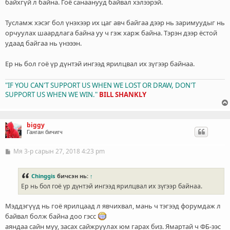
байхгүй л байна. Гоё санаанууд байвал хэлээрэй.
Тусламж хэсэг бол үнэхээр их цаг авч байгаа дээр нь заримуудыг нь
орчуулах шаардлага байна уу ч гэж харж байна. Тэрэн дээр ёстой
удаад байгаа нь үнэээн.
Ер нь бол гоё үр дүнтэй ингээд ярилцвал их зүгээр байнаа.
"IF YOU CAN'T SUPPORT US WHEN WE LOST OR DRAW, DON'T
SUPPORT US WHEN WE WIN."
BILL SHANKLY
biggy
Ганган бичигч
Мя 3-р сарын 27, 2018 4:23 pm
Б
и
ч
л
Chinggis
бичсэн нь:
↑
э
Ер нь бол гоё үр дүнтэй ингээд ярилцвал их зүгээр байнаа.
г
Мэддэгүүд нь гоё ярилцаад л явчихвал, мань ч тэгээд форумдаж л
байвал болж байна доо гэсс
аяндаа сайн муу, засах сайжруулах юм гарах биз. Ямартай ч ФБ-ээс