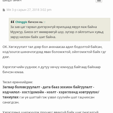
Шилдэг бичигч
Мя 3-р сарын 27, 2018 3:02 pm
Б
и
ч
л
Chinggis
бичсэн нь:
↑
э
За зав цаг гарвал дэлгэрэнгүй ярилцаад явуул яаж байна
г
Муужгуу. Биеээ огт өмөөрөөгүй шүү. зүгээр л ойлголтын хувьд
зөрүү нилээн байх шиг байна.
ОК. Хөгжүүлэлт тал дээр бол анхнаасаа адил бодолтой байсан,
код/source шинэчлэгдээд явах боломжтой, ойлгомжтой байх гдг
дээг.
Хэрэглэгчийн үүднээс л дутуу хөчүү юмнууд байгаад байхаар
бичсэн юмаа.
Төсөл ерөнхийдөө:
Загвар боловсруулалт - дата бааз зохион байгуулалт -
кодчилол - хост/домэйн - нээлт - хэрэглээнд нэвтрүүлэх/
таниулах
г.м үе шаттай гэж үзвэл сүүлийн шат гацчихсан
санагдсан.
Хэрэглээнд шилжүүлэх процесс явахгүй байх шиг (магадгүй