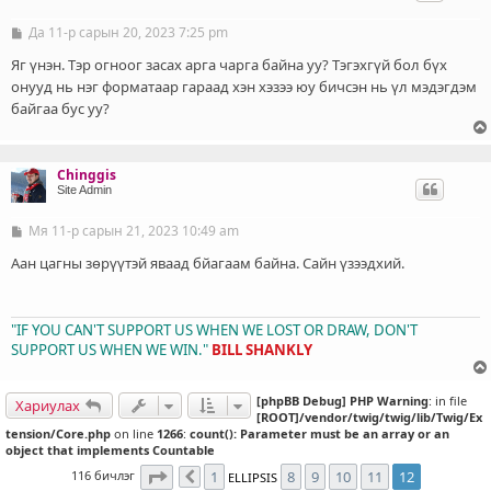
Да 11-р сарын 20, 2023 7:25 pm
Б
и
ч
Яг үнэн. Тэр огноог засах арга чарга байна уу? Тэгэхгүй бол бүх
л
онууд нь нэг форматаар гараад хэн хэзээ юу бичсэн нь үл мэдэгдэм
э
байгаа бус уу?
г
Chinggis
Site Admin
Мя 11-р сарын 21, 2023 10:49 am
Б
и
ч
Аан цагны зөрүүтэй яваад бйагаам байна. Сайн үзээдхий.
л
э
г
"IF YOU CAN'T SUPPORT US WHEN WE LOST OR DRAW, DON'T
SUPPORT US WHEN WE WIN."
BILL SHANKLY
[phpBB Debug] PHP Warning
: in file
Хариулах
[ROOT]/vendor/twig/twig/lib/Twig/Ex
tension/Core.php
on line
1266
:
count(): Parameter must be an array or an
object that implements Countable
12
хуудасны
12
дахь нь
116 бичлэг
1
8
9
10
11
12
ELLIPSIS
Өмнөх