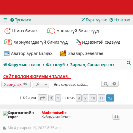
Тусламж
Бүртгүүлэх
Нэвтрэх
Шинэ бичлэг
Уншаагүй бичлэгүүд
Хариулагдаагүй бичлэгүүд
Идэвхитэй сэдвүүд
Аватор зураг бэлдэх
Заавар, зөвөлгөө
Форумын эхлэл
Фэн клуб
Зарлал, Санал хүсэлт
САЙТ БОЛОН ФОРУМЫН ТАЛААР...
Хайлт
Нарийвч
Хариулах
12
хуудасны
12
дахь нь
116 бичлэг
1
8
9
10
11
12
ELLIPSIS
Өмнөх
т
Mademoiselle
Хуйлруулан бичигч
Мя 4-р сарын 19, 2022 8:35 am
Б
и