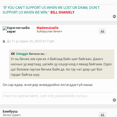
"IF YOU CAN'T SUPPORT US WHEN WE LOST OR DRAW, DON'T
SUPPORT US WHEN WE WIN."
BILL SHANKLY
Mademoiselle
Хуйлруулан бичигч
Да 11-р сарын 20, 2023 6:17 pm
Б
и
ч
л
Chinggis
бичсэн нь:
↑
э
Уг нь бичих юм хум их л байгаад байх шиг байгаан. Даанч
г
насных уу мартаад, цагийх уу хоцорчоод л яваад байгаам. Одоо
цаг боломж гаргаж бичиж байя да. Аа тэр чат дээр цаг бол
гардаг байгаа шүү.
Он сар өдөр. өчигдөр өнөөдрийнх ялгагддаггүй юмаа
I have no special talent. I am only passionately curious.
Бамбууш
Эхлэн сурагч