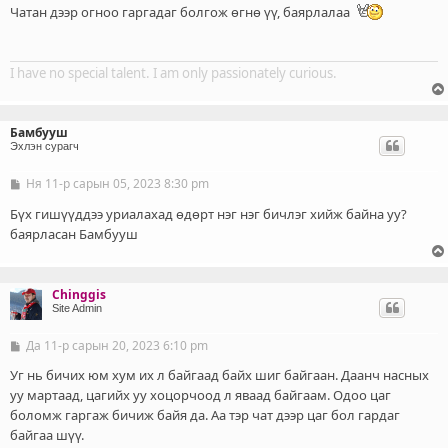
ч
Чатан дээр огноо гаргадаг болгож өгнө үү, баярлалаа
л
э
г
I have no special talent. I am only passionately curious.
Бамбууш
Эхлэн сурагч
Ня 11-р сарын 05, 2023 8:30 pm
Б
и
ч
Бүх гишүүддээ уриалахад өдөрт нэг нэг бичлэг хийж байна уу?
л
баярласан Бамбууш
э
г
Chinggis
Site Admin
Да 11-р сарын 20, 2023 6:10 pm
Б
и
ч
Уг нь бичих юм хум их л байгаад байх шиг байгаан. Даанч насных
л
уу мартаад, цагийх уу хоцорчоод л яваад байгаам. Одоо цаг
э
боломж гаргаж бичиж байя да. Аа тэр чат дээр цаг бол гардаг
г
байгаа шүү.