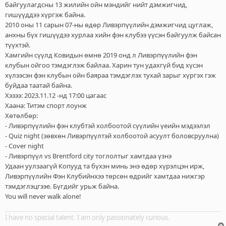
л
байгуулагдсны 13 жилийн ойн мэндийг нийт дэмжигчид,
э
гишүүддээ хүргэж байна.
г
2010 оны 11 сарын 07-ны өдөр Ливэрпүүлийн дэмжигчид цуглаж,
анхны бүх гишүүдээ хурлаа хийн фэн клубээ үүсэн байгуулж байсан
түүхтэй.
Хамгийн сүүлд Ковидын өмнө 2019 онд л Ливэрпүүлийн фэн
клубын ойгоо тэмдэглэж байлаа. Харин тун удахгүй бид хүсэн
хүлээсэн фэн клубын ойн баяраа тэмдэглэх тухай зарыг хүргэх гэж
буйдаа таатай байна.
Хэзээ: 2023.11.12 -нд 17:00 цагаас
Хаана: Титэм спорт лоунж
Хөтөлбөр:
- Ливэрпүүлийн фэн клубтэй холбоотой сүүлийн үеийн мэдээлэл
- Quiz night (зөвхөн Ливэрпүүлтэй холбоотой асуулт боловсруулна)
- Cover night
- Ливэрпүүл vs Brentford city тоглолтыг хамтдаа үзнэ
Удаан уулзаагүй Копууд та бүхэн минь энэ өдөр хүрэлцэн ирж,
Ливэрпүүлийн Фэн Клубийнхээ төрсөн өдрийг хамтдаа нижгэр
тэмдэглэцгээе. Бүгдийг урьж байна.
You will never walk alone!
I have no special talent. I am only passionately curious.