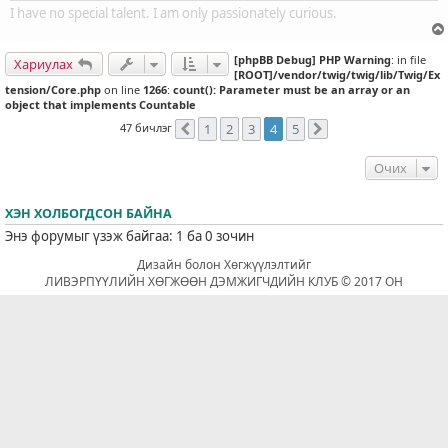
I have no special talent. I am only passionately curious.
[phpBB Debug] PHP Warning
: in file
Хариулах
[ROOT]/vendor/twig/twig/lib/Twig/Ex
tension/Core.php
on line
1266
:
count(): Parameter must be an array or an
object that implements Countable
47 бичлэг
1
2
3
4
5
Өмнөх
Дараахь
Очих
ХЭН ХОЛБОГДСОН БАЙНА
Энэ форумыг үзэж байгаа: 1 ба 0 зочин
Дизайн болон Хөгжүүлэлтийг
ЛИВЭРПҮҮЛИЙН ХӨГЖӨӨН ДЭМЖИГЧДИЙН КЛУБ © 2017 ОН