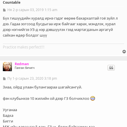
Countable
Ня 2-р сарын 03, 2019 1:15 am
Б
и
ч
Бүх гишүүдийн хуралд ирнэ гэдэг өөрөө бахархалтай гоё зүйл л
л
дээ. Гадаа зогсоод бусдыгаа ирж байгааг харах, мэндлэх, хурал
э
дээр нэгнийгээ УЗ-д нэр дэвшүүлэх гээд мартагдахын аргагүй
г
сайхан өдөр болдог шүү
Practice makes perfect!!!
Redman
Ганган бичигч
Пү 1-р сарын 23, 2020 3:18 pm
Б
и
ч
Зиаа, ойрд улаан булангаараа шагайсангүй.
л
э
фэн клубынхээ 10 жилийн ой дээр ГЗ болчихлоо
г
Ууганаа
Бадка
Бигги
МЖ-ийн дараа гээ 5 дахь ГЗ нь болж байгаамуу даа.