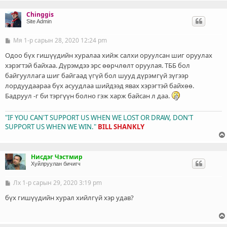
Chinggis
Site Admin
Мя 1-р сарын 28, 2020 12:24 pm
Б
и
ч
Одоо бүх гишүүдийн хуралаа хийж салхи оруулсан шиг оруулах
л
хэрэгтэй байхаа. Дүрэмдээ эрс өөрчлөлт оруулая. ТББ бол
э
байгууллага шиг байгаад үгүй бол шууд дүрэмгүй зүгээр
г
лордуудаараа бүх асуудлаа шийдээд явах хэрэгтэй байхөө.
Бадруул -г би тэргүүн болно гэж харж байсан л даа.
"IF YOU CAN'T SUPPORT US WHEN WE LOST OR DRAW, DON'T
SUPPORT US WHEN WE WIN."
BILL SHANKLY
Нисдэг Чэстмир
Хуйлруулан бичигч
Лх 1-р сарын 29, 2020 3:19 pm
Б
и
ч
бүх гишүүдийн хурал хийлгүй хэр удав?
л
э
г