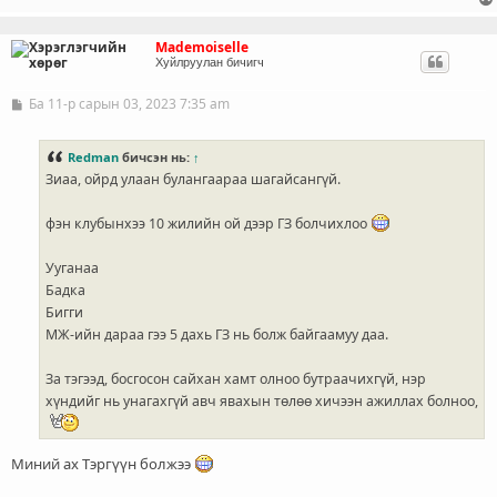
Mademoiselle
Хуйлруулан бичигч
Ба 11-р сарын 03, 2023 7:35 am
Б
и
ч
л
Redman
бичсэн нь:
↑
э
Зиаа, ойрд улаан булангаараа шагайсангүй.
г
фэн клубынхээ 10 жилийн ой дээр ГЗ болчихлоо
Ууганаа
Бадка
Бигги
МЖ-ийн дараа гээ 5 дахь ГЗ нь болж байгаамуу даа.
За тэгээд, босгосон сайхан хамт олноо бутраачихгүй, нэр
хүндийг нь унагахгүй авч явахын төлөө хичээн ажиллах болноо,
Миний ах Тэргүүн болжээ