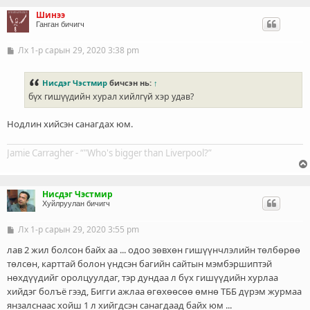
Шинээ
Ганган бичигч
Лх 1-р сарын 29, 2020 3:38 pm
Б
и
ч
л
Нисдэг Чэстмир
бичсэн нь:
↑
э
бүх гишүүдийн хурал хийлгүй хэр удав?
г
Нодлин хийсэн санагдах юм.
Jamie Carragher - “"Who's bigger than Liverpool?”
Нисдэг Чэстмир
Хуйлруулан бичигч
Лх 1-р сарын 29, 2020 3:55 pm
Б
и
ч
лав 2 жил болсон байх аа ... одоо зөвхөн гишүүнчлэлийн төлбөрөө
л
төлсөн, карттай болон үндсэн багийн сайтын мэмбэршиптэй
э
нөхдүүдийг оролцуулдаг, тэр дундаа л бүх гишүүдийн хурлаа
г
хийдэг болъё гээд, Бигги ажлаа өгөхөөсөө өмнө ТББ дүрэм журмаа
янзалснаас хойш 1 л хийгдсэн санагдаад байх юм ...