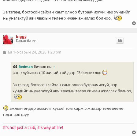
За тэгээд, босгосон сайхан хамт олноо бутраачихгүй, нэр хүндийг
нь унагахгүй авч явахын төлөө хичээн ажиллах болноо,
biggy
Ганган бичигч
Ба 1-р сарын 24, 2020 1:20 pm
Б
и
ч
л
Redman
бичсэн нь:
↑
э
фэн клубынхээ 10 жилийн ой дээр ГЗ болчихлоо
г
За тэгээд, босгосон сайхан хамт олноо бутраачихгүй, нэр
хүндийг нь унагахгүй авч явахын төлөө хичээн ажиллах болноо,
ажлын өндөр амжилт хүсье! том харж 5 жилээр төлөвлөнө
гэдэг зөв шүү
It's not just a club, it's way of life!