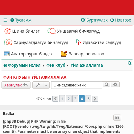
Тусламж
Бүртгүүлэх
Нэвтрэх
Шинэ бичлэг
Уншаагүй бичлэгүүд
Хариулагдаагүй бичлэгүүд
Идэвхитэй сэдвүүд
Аватор зураг бэлдэх
Заавар, зөвөлгөө
Форумын эхлэл
Фэн клуб
Үйл ажиллагаа
ФЭН КЛУБЫН ҮЙЛ АЖИЛЛАГАА
Хайлт
Нарийвч
Хариулах
47 бичлэг
1
2
3
4
5
Өмнөх
Дараахь
т
Badka
[phpBB Debug] PHP Warning
: in file
[ROOT]/vendor/twig/twig/lib/Twig/Extension/Core.php
on line
1266
:
count(): Parameter must be an array or an object that implements