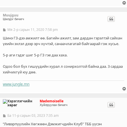
Muujguu
Шилдэг бичигч
Мя 2-р сарын 11, 2020 7:58 pm
Б
и
ч
Шинэ ГЗ-дээ амжилт өө. Багийн ажилт, зам дардан гэрэлтэй сайхан
л
үеийн эхлэл дээр эрч хүчтэй, санаачлагатай байгаарай гэж хүсье.
э
г
5-р аги гэдэг шиг 5-р ГЗ гэе даа хаха.
Одоо бол бүх гишүүдийн хурал л сонирхолтой байна даа. 3 сардаа
хийчихгүй юу дөө.
www.jungle.mn
Mademoiselle
Хуйлруулан бичигч
Ба 11-р сарын 03, 2023 7:35 am
Б
и
ч
“Ливэрпүүлийн Хөгжөөн Дэмжигчдийн Клуб” ТББ үүсэн