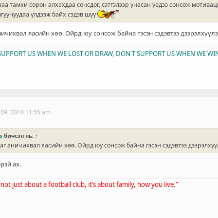
аа тамхи сорон алхахдаа сонсдог, сэтгэлээр унасан үедээ сонсож мотиваци
гуунуудаа үлдээж байх сэдэв шүү
ничихвал яасийн хөө. Ойрд юу сонсож байна гэсэн сэдэвтээ дээрэлхүүл
T SUPPORT US WHEN WE LOST OR DRAW, DON'T SUPPORT US WHEN WE WIN
 09, 2018 11:55 am
s
бичсэн нь:
↑
аг аничихвал яасийн хөө. Ойрд юу сонсож байна гэсэн сэдэвтээ дээрэлхүү
рэй ах.
’s not just about a football club, it’s about family, how you live.”