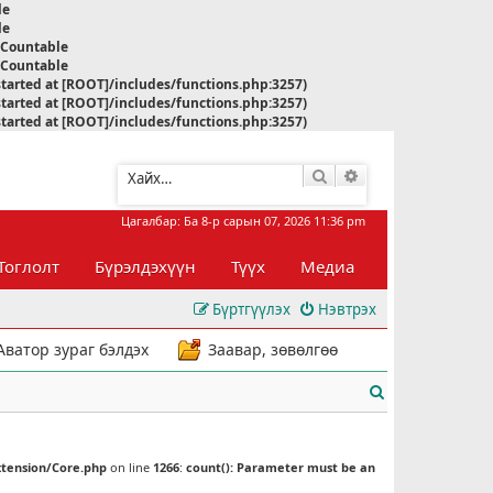
le
le
s Countable
s Countable
started at [ROOT]/includes/functions.php:3257)
started at [ROOT]/includes/functions.php:3257)
started at [ROOT]/includes/functions.php:3257)
Хайлт
Нарийвчилсан хай
Цагалбар: Ба 8-р сарын 07, 2026 11:36 pm
Тоглолт
Бүрэлдэхүүн
Түүх
Медиа
Бүртгүүлэх
Нэвтрэх
Аватор зураг бэлдэх
Заавар, зөвөлгөө
Х
а
й
xtension/Core.php
on line
1266
:
count(): Parameter must be an