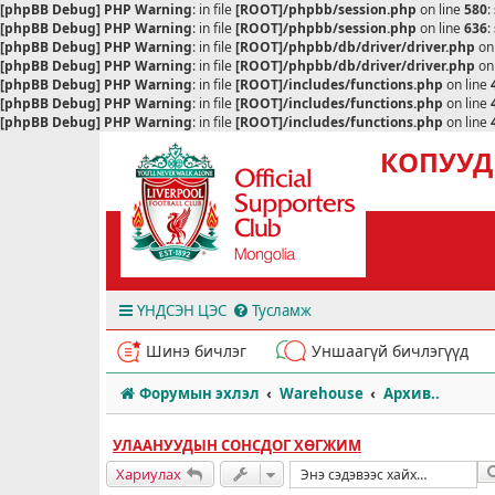
[phpBB Debug] PHP Warning
: in file
[ROOT]/phpbb/session.php
on line
580
:
[phpBB Debug] PHP Warning
: in file
[ROOT]/phpbb/session.php
on line
636
:
[phpBB Debug] PHP Warning
: in file
[ROOT]/phpbb/db/driver/driver.php
on
[phpBB Debug] PHP Warning
: in file
[ROOT]/phpbb/db/driver/driver.php
on
[phpBB Debug] PHP Warning
: in file
[ROOT]/includes/functions.php
on line
[phpBB Debug] PHP Warning
: in file
[ROOT]/includes/functions.php
on line
[phpBB Debug] PHP Warning
: in file
[ROOT]/includes/functions.php
on line
КОПУУД
ҮНДСЭН ЦЭС
Тусламж
Шинэ бичлэг
Уншаагүй бичлэгүүд
Форумын эхлэл
Warehouse
Архив..
УЛААНУУДЫН СОНСДОГ ХӨГЖИМ
Хариулах