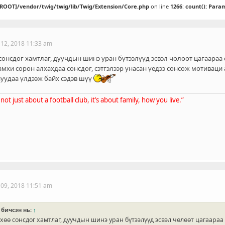
[ROOT]/vendor/twig/twig/lib/Twig/Extension/Core.php
on line
1266
:
count(): Para
 12, 2018 11:33 am
онсдог хамтлаг, дуучдын шинэ уран бүтээлүүд эсвэл чөлөөт цагаараа 
амхи сорон алхахдаа сонсдог, сэтгэлээр унасан үедээ сонсож мотиваци 
уудаа үлдээж байх сэдэв шүү
’s not just about a football club, it’s about family, how you live.”
 09, 2018 11:51 am
бичсэн нь:
↑
өө сонсдог хамтлаг, дуучдын шинэ уран бүтээлүүд эсвэл чөлөөт цагаараа 