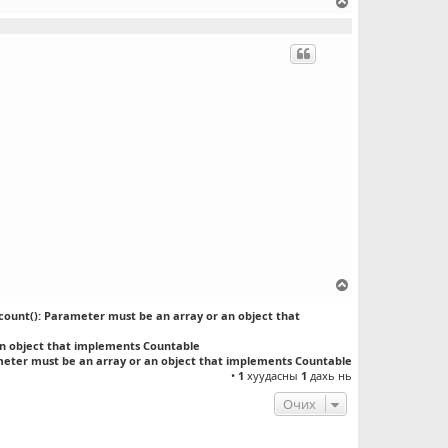
Д
э
э
ш
о
ч
и
х
Д
э
count(): Parameter must be an array or an object that
э
ш
an object that implements Countable
о
meter must be an array or an object that implements Countable
ч
•
1
хуудасны
1
дахь нь
и
Очих
х