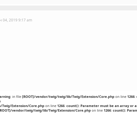
н 04, 2019 9:17 am
arning
: in file
[ROOT]/vendor/twig/twig/lib/Twig/Extension/Core.php
on line
1266
:
e
b/Twig/Extension/Core.php
on line
1266
:
count(): Parameter must be an array or 
[ROOT]/vendor/twig/twig/lib/Twig/Extension/Core.php
on line
1266
:
count(): Para