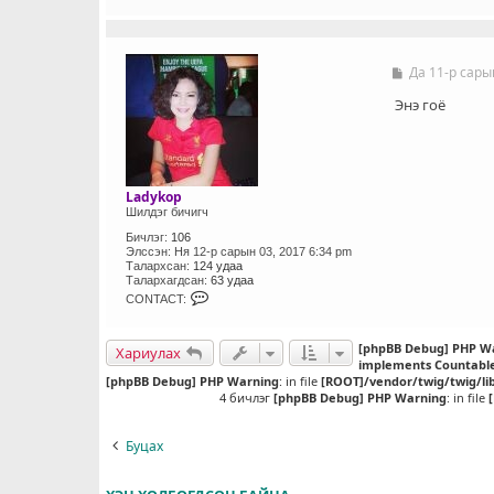
N
T
A
C
T
Да 11-р сары
Б
_
и
U
ч
Энэ гоё
S
л
E
э
R
г
Ladykop
Шилдэг бичигч
Бичлэг:
106
Элссэн:
Ня 12-р сарын 03, 2017 6:34 pm
Талархсан:
124 удаа
Талархагдсан:
63 удаа
C
CONTACT:
O
N
T
[phpBB Debug] PHP W
Хариулах
A
implements Countabl
C
[phpBB Debug] PHP Warning
T
: in file
[ROOT]/vendor/twig/twig/li
_
4 бичлэг
[phpBB Debug] PHP Warning
: in file
U
S
E
Буцах
R