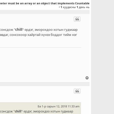
л
meter must be an array or an object that implements Countable
•
1
хуудасны
1
дахь нь
т
сонсдож "
chill
"-эрдэг, эморохдоо хотын гудмаар
авдаг, сонсохоор хайртай хүнээ боддог тийм нэг
Д
э
э
ш
о
ч
и
Ба 1-р сарын 12, 2018 11:33 am
х
сонсдож "
chill
"-эрдэг, эморохдоо хотын гудмаар