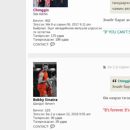
ганцаархн
чамин аял
Chinggis
Site Admin
Энийг бараг а
Бичлэг:
402
Элссэн:
Мя 6-р сарын 06, 2017 6:11 pm
Байрлал:
Эцэг өвгөдийнхөө өвлүүлж үлдээсэн
"IF YOU CAN'
эх нутагтаа
Талархсан:
170 удаа
Талархагдсан:
186 удаа
C
CONTACT:
O
N
T
A
C
T
Ба 2-р сарын
Б
_
и
U
ч
S
л
Chinggi
E
э
R
Энийг бар
г
Өө нээрээ тэгээ
Bobby Sinatra
Шилдэг бичигч
“It’s forever. It
Бичлэг:
123
Элссэн:
Ба 1-р сарын 12, 2018 9:55 am
Талархсан:
30 удаа
Талархагдсан:
28 удаа
C
CONTACT:
O