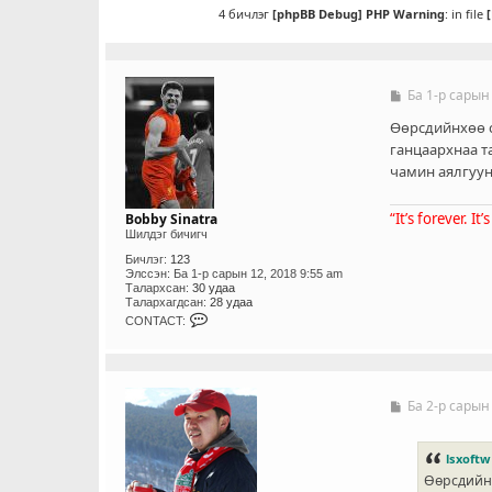
4 бичлэг
[phpBB Debug] PHP Warning
: in file
Ба 1-р сарын
Б
и
ч
Өөрсдийнхөө с
л
ганцаархнаа т
э
чамин аялгуун
г
“It’s forever. It
Bobby Sinatra
Шилдэг бичигч
Бичлэг:
123
Элссэн:
Ба 1-р сарын 12, 2018 9:55 am
Талархсан:
30 удаа
Талархагдсан:
28 удаа
C
CONTACT:
O
N
T
A
C
T
Ба 2-р сарын
Б
_
и
U
ч
S
л
lsxoftw
E
э
R
Өөрсдийнх
г