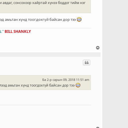
 авдаг, сонсохоор хайртай хүнээ боддог тийм нэг
ээд амьтан хүнд тоогдохгүй байсан дор тээ
."
BILL SHANKLY
Д
э
э
ш
о
ч
и
Ба 2-р сарын 09, 2018 11:51 am
х
лээд амьтан хүнд тоогдохгүй байсан дор тээ