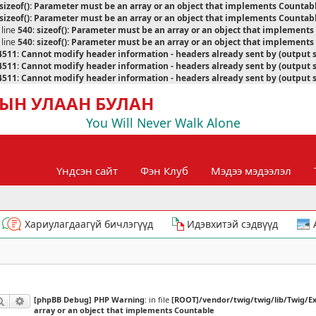
sizeof(): Parameter must be an array or an object that implements Countab
sizeof(): Parameter must be an array or an object that implements Countab
 line
540
:
sizeof(): Parameter must be an array or an object that implement
 line
540
:
sizeof(): Parameter must be an array or an object that implement
4511
:
Cannot modify header information - headers already sent by (output 
4511
:
Cannot modify header information - headers already sent by (output 
4511
:
Cannot modify header information - headers already sent by (output 
ЫН УЛААН БУЛАН
You Will Never Walk Alone
Үндсэн сайт
Фэн Клуб
Мэдээ мэдээлэл
Хариулагдаагүй бичлэгүүд
Идэвхитэй сэдвүүд
[phpBB Debug] PHP Warning
: in file
[ROOT]/vendor/twig/twig/lib/Twig/E
Хайлт
Нарийвчилсан хайлт
array or an object that implements Countable