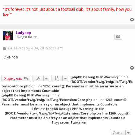
“It’s forever. It’s not just about a football club, it’s about family, how you
live.”
Ladykop
Шилдэг бичигч
Да 11-р сарын 04, 2019 9:17 am
Б
и
ч
Энэ гоё
л
э
г
[phpBB Debug] PHP Warning
: in file
Хариулах
[ROOT]/vendor/twig/twig/lib/Twig/Ex
tension/Core.php
on line
1266
:
count(): Parameter must be an array or an
object that implements Countable
[phpBB Debug] PHP Warning
: in file
[ROOT]/vendor/twig/twig/lib/Twig/Extension/Core.php
on line
1266
:
count():
Parameter must be an array or an object that implements Countable
4 бичлэг
[phpBB Debug] PHP Warning
: in file
[ROOT]/vendor/twig/twig/lib/Twig/Extension/Core.php
on line
1266
:
count():
Parameter must be an array or an object that implements Countable
•
1
хуудасны
1
дахь нь
Очих