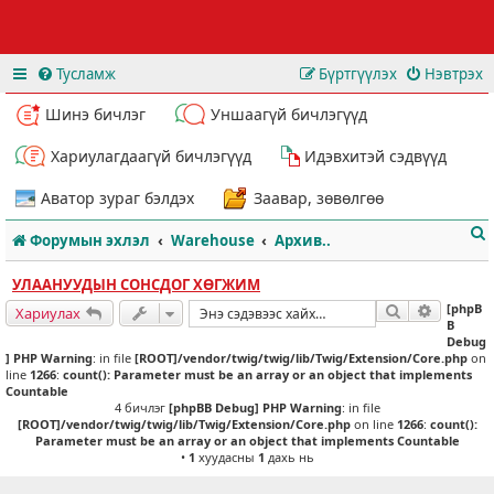
Тусламж
Бүртгүүлэх
Нэвтрэх
Шинэ бичлэг
Уншаагүй бичлэгүүд
Хариулагдаагүй бичлэгүүд
Идэвхитэй сэдвүүд
Аватор зураг бэлдэх
Заавар, зөвөлгөө
Форумын эхлэл
Warehouse
Архив..
УЛААНУУДЫН СОНСДОГ ХӨГЖИМ
[phpB
Хайлт
Нарийвч
Хариулах
B
Debug
] PHP Warning
: in file
[ROOT]/vendor/twig/twig/lib/Twig/Extension/Core.php
on
т
line
1266
:
count(): Parameter must be an array or an object that implements
Countable
4 бичлэг
[phpBB Debug] PHP Warning
: in file
[ROOT]/vendor/twig/twig/lib/Twig/Extension/Core.php
on line
1266
:
count():
Parameter must be an array or an object that implements Countable
•
1
хуудасны
1
дахь нь