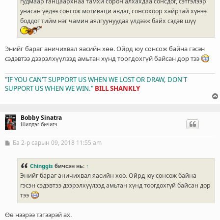
гудмаар ганцаархнаа тамхи сорон алхахдаа сонсдог, сэтгэлээр
унасан үедээ сонсож мотиваци авдаг, сонсохоор хайртай хүнээ
боддог тийм нэг чамин аялгуунуудаа үлдээж байх сэдэв шүү
Энийг бараг аничихвал яасийн хөө. Ойрд юу сонсож байна гэсэн
сэдэвтээ дээрэлхүүлээд амьтан хүнд тоогдохгүй байсан дор тээ
"IF YOU CAN'T SUPPORT US WHEN WE LOST OR DRAW, DON'T
SUPPORT US WHEN WE WIN."
BILL SHANKLY
Bobby Sinatra
Шилдэг бичигч
Ба 2-р сарын 09, 2018 11:55 am
Б
и
ч
л
Chinggis
бичсэн нь:
↑
э
Энийг бараг аничихвал яасийн хөө. Ойрд юу сонсож байна
г
гэсэн сэдэвтээ дээрэлхүүлээд амьтан хүнд тоогдохгүй байсан дор
тээ
Өө нээрээ тэгээрэй ах.