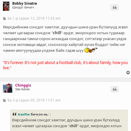
Bobby Sinatra
Шилдэг бичигч
Ба 1-р сарын 12, 2018 11:33 am
Б
и
ч
Өөрсдийнхөө сонсдог хамтлаг, дуучдын шинэ уран бүтээлүүд эсвэл
л
чөлөөт цагаараа сонсдож "
chill
"-эрдэг, эморохдоо хотын гудмаар
э
ганцаархнаа тамхи сорон алхахдаа сонсдог, сэтгэлээр унасан үедээ
г
сонсож мотиваци авдаг, сонсохоор хайртай хүнээ боддог тийм нэг
чамин аялгуунуудаа үлдээж байх сэдэв шүү
“It’s forever. It’s not just about a football club, it’s about family, how you
live.”
Chinggis
Site Admin
Ба 2-р сарын 09, 2018 11:51 am
Б
и
ч
л
lsxoftw
бичсэн нь:
↑
э
Өөрсдийнхөө сонсдог хамтлаг, дуучдын шинэ уран бүтээлүүд
г
эсвэл чөлөөт цагаараа сонсдож "
chill
"-эрдэг, эморохдоо хотын