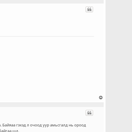
э
ш
о
ч
и
х
Д
э
э
ш
о
ч
. Байяаа гэхэд л очоод уур амьсгалд нь ороод
и
байгаа шд.