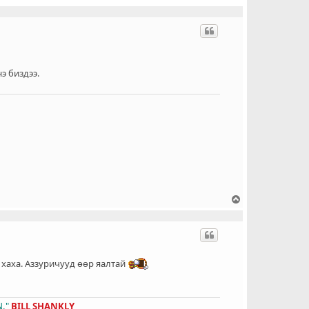
л
т
э биздээ.
Д
э
э
ш
о
ч
 хаха. Аззуричууд өөр яалтай
и
х
."
BILL SHANKLY