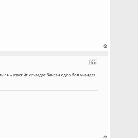
Д
э
э
ш
о
ч
тыг нь үзэхийг хичээдэг байсан одоо бол үнэндээ
и
х
Д