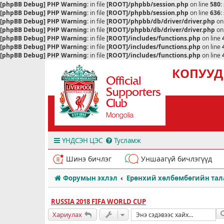
[phpBB Debug] PHP Warning
: in file
[ROOT]/phpbb/session.php
on line
580
:
[phpBB Debug] PHP Warning
: in file
[ROOT]/phpbb/session.php
on line
636
:
[phpBB Debug] PHP Warning
: in file
[ROOT]/phpbb/db/driver/driver.php
on
[phpBB Debug] PHP Warning
: in file
[ROOT]/phpbb/db/driver/driver.php
on
[phpBB Debug] PHP Warning
: in file
[ROOT]/includes/functions.php
on line
[phpBB Debug] PHP Warning
: in file
[ROOT]/includes/functions.php
on line
[phpBB Debug] PHP Warning
: in file
[ROOT]/includes/functions.php
on line
КОПУУД
ҮНДСЭН ЦЭС
Тусламж
Шинэ бичлэг
Уншаагүй бичлэгүүд
Форумын эхлэл
Ерөнхий хөлбөмбөгийн тал
RUSSIA 2018 FIFA WORLD CUP
Хариулах