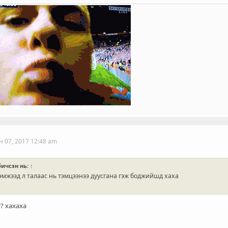
н 07, 2017 12:48 am
ичсэн нь:
↑
эмжээд л талаас нь тэмцээнээ дуусгана гэж боджийшд хаха
? хахаха