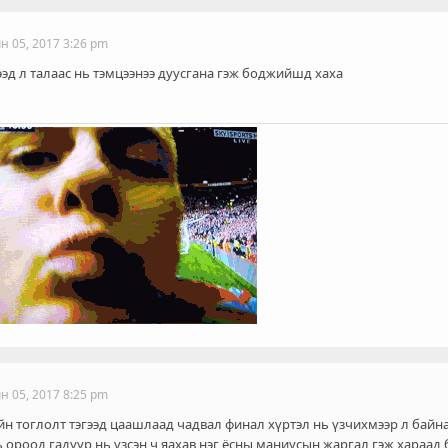
н 05, 2017 3:26 pm
эд л талаас нь тэмцээнээ дуусгана гэж боджийшд хаха
н 05, 2017 8:25 pm
йн тоглолт тэгээд цаашлаад чадвал финал хүртэл нь үзчихмээр л байна
ь ороод гадуур нь үзсэн ч яахав нэг ёсны маниусын жаргал гэж хараад 