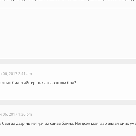
н 06, 2017 2:41 am
лтын билетийг ер нь яаж авах юм бол?
н 06, 2017 1:30 pm
 байгаа дээр нь нэг үзчих санаа байна. Нэгдсэн маягаар аялал хийх үү 