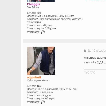
Chinggis
Site Admin
Бичлэг:
402
Элссэн:
Мя 6-р сарын 06, 2017 6:11 pm
Байрлал:
Эцэг өвгөдийнхөө өвлүүлж үлдээсэн
эх нутагтаа
Талархсан:
170 удаа
Талархагдсан:
186 удаа
C
CONTACT:
O
N
T
A
C
T
Да 12-р сары
Б
_
и
U
ч
Англиаа дэмжин
S
л
сүүлийн 2 ДАШ
E
э
R
г
ТҮС ТАС
otgonbatt
Хуйлруулан бичигч
Бичлэг:
165
Элссэн:
Да 12-р сарын 04, 2017 11:56 am
Байрлал:
Яг ард чинь
Талархсан:
12 удаа
Талархагдсан:
45 удаа
C
CONTACT:
O