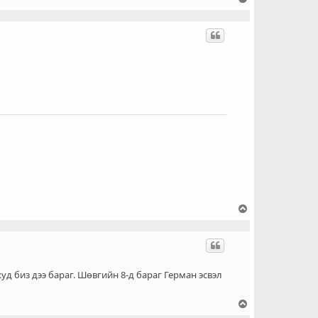
э
э
ш
о
ч
и
х
Д
э
э
ш
о
ч
уд биз дээ бараг. Шөвгийн 8-д бараг Герман эсвэл
и
х
Д
э