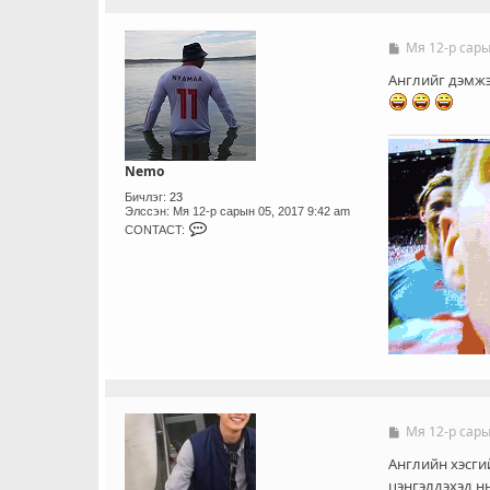
C
T
_
Мя 12-р сары
Б
U
и
S
ч
Английг дэмжэ
E
л
R
э
г
Nemo
Бичлэг:
23
Элссэн:
Мя 12-р сарын 05, 2017 9:42 am
C
CONTACT:
O
N
T
A
C
T
_
U
S
E
R
Мя 12-р сары
Б
и
ч
Английн хэсги
л
цэнгэлдэхэд н