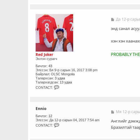
N
T
A
C
T
Да 12-р сары
Б
_
и
U
ч
энд санал асуу
S
л
E
э
R
хэн хэн хаана
г
PROBABLY THE
Red Joker
Эхлэн сурагч
Бичлэг:
43
Элссэн:
Бя 9-р сарын 16, 2017 3:08 pm
Байрлал:
OLSC Mongolia
Талархсан:
3 удаа
Талархагдсан:
13 удаа
C
CONTACT:
O
N
T
A
C
Ennio
T
Мя 12-р сары
Б
_
и
Бичлэг:
12
U
Элссэн:
Да 12-р сарын 04, 2017 7:54 am
ч
Английг дэмждэ
S
C
л
CONTACT:
Бразилтай таа
E
O
э
R
N
г
T
A