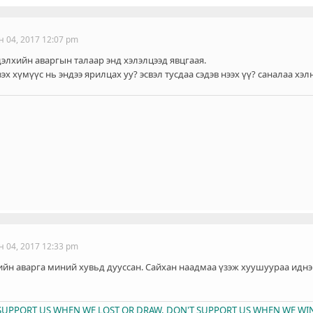
н 04, 2017 12:07 pm
элхийн аваргын талаар энд хэлэлцээд явцгаая.
эх хүмүүс нь эндээ ярилцах уу? эсвэл тусдаа сэдэв нээх үү? саналаа хэлн
н 04, 2017 12:33 pm
ийн аварга миний хувьд дууссан. Сайхан наадмаа үзэж хуушуураа иднэ
T SUPPORT US WHEN WE LOST OR DRAW, DON'T SUPPORT US WHEN WE WIN