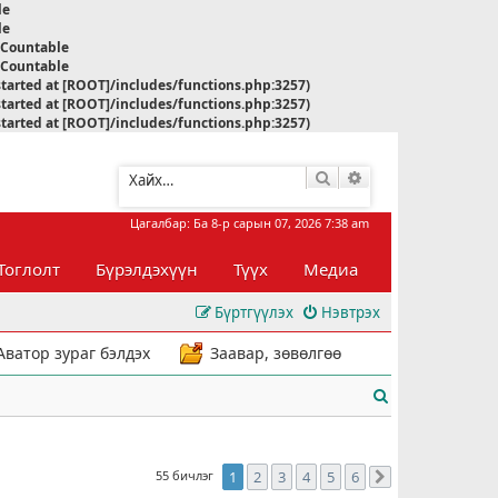
le
le
s Countable
s Countable
started at [ROOT]/includes/functions.php:3257)
started at [ROOT]/includes/functions.php:3257)
started at [ROOT]/includes/functions.php:3257)
Хайлт
Нарийвчилсан хай
Цагалбар: Ба 8-р сарын 07, 2026 7:38 am
Тоглолт
Бүрэлдэхүүн
Түүх
Медиа
Бүртгүүлэх
Нэвтрэх
Аватор зураг бэлдэх
Заавар, зөвөлгөө
Х
а
й
55 бичлэг
1
2
3
4
5
6
Дараахь