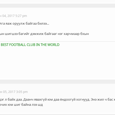
н 04, 2017 5:27 pm
лга яаж оруулж байгаа билээ...
хын шигшээ багийг дэмжиж байгааг нэг харчмаар бхын
 BEST FOOTBALL CLUB IN THE WORLD
н 05, 2017 3:05 pm
г л байх даа. Даанч явахгүй юм даа ёндоогүй хогнууд. Энэ жил ч бас х
рчих юм шиг байна лээ шд