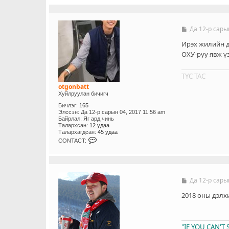
Да 12-р сары
Б
и
ч
Ирэх жилийн д
л
ОХУ-руу явж үз
э
г
ТҮС ТАС
otgonbatt
Хуйлруулан бичигч
Бичлэг:
165
Элссэн:
Да 12-р сарын 04, 2017 11:56 am
Байрлал:
Яг ард чинь
Талархсан:
12 удаа
Талархагдсан:
45 удаа
C
CONTACT:
O
N
T
A
C
T
Да 12-р сары
Б
_
и
U
ч
2018 оны дэлх
S
л
E
э
R
г
"IF YOU CAN'