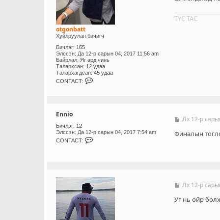
э
г
ТҮС ТАС
otgonbatt
Хуйлруулан бичигч
Бичлэг:
165
Элссэн:
Да 12-р сарын 04, 2017 11:56 am
Байрлал:
Яг ард чинь
Талархсан:
12 удаа
Талархагдсан:
45 удаа
C
CONTACT:
O
N
T
A
C
Ennio
T
Лх 12-р сары
Б
_
и
Бичлэг:
12
U
Элссэн:
Да 12-р сарын 04, 2017 7:54 am
ч
Финалын тогло
S
C
л
CONTACT:
E
O
э
R
N
г
T
A
C
T
_
Лх 12-р сары
Б
U
и
S
ч
Уг нь ойр болж
E
л
R
э
г