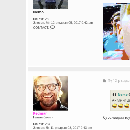
Nemo
Бичлэг:
23
Элссэн:
Мя 12-р сарын 05, 2017 9:42 am
C
CONTACT:
O
N
T
A
C
T
_
U
S
E
R
Пү 12-р сары
Б
и
ч
л
Nemo
б
э
Английг д
г
Redman
Сурснаараа юу
Ганган бичигч
Бичлэг:
234
Элссэн:
Лх 11-р сарын 08, 2017 2:43 pm