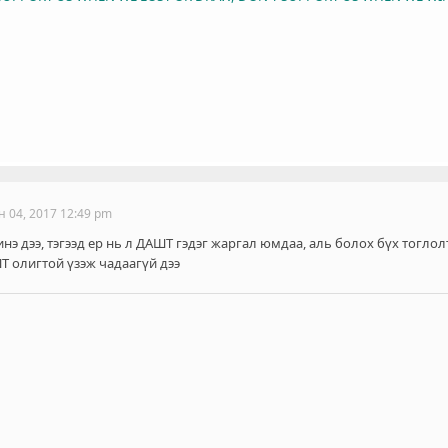
н 04, 2017 12:49 pm
э дээ, тэгээд ер нь л ДАШТ гэдэг жаргал юмдаа, аль болох бүх тоглол
Т олигтой үзэж чадаагүй дээ