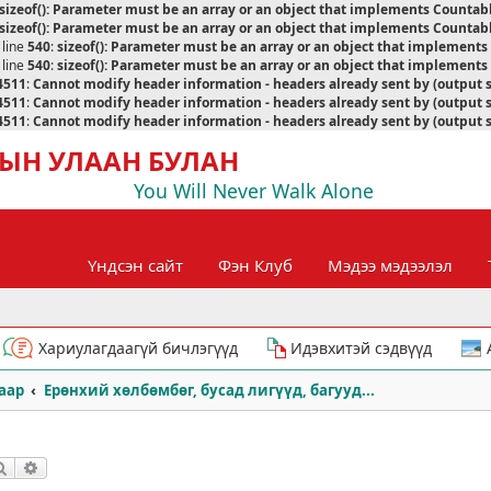
sizeof(): Parameter must be an array or an object that implements Countab
sizeof(): Parameter must be an array or an object that implements Countab
 line
540
:
sizeof(): Parameter must be an array or an object that implement
 line
540
:
sizeof(): Parameter must be an array or an object that implement
4511
:
Cannot modify header information - headers already sent by (output 
4511
:
Cannot modify header information - headers already sent by (output 
4511
:
Cannot modify header information - headers already sent by (output 
ЫН УЛААН БУЛАН
You Will Never Walk Alone
Үндсэн сайт
Фэн Клуб
Мэдээ мэдээлэл
Хариулагдаагүй бичлэгүүд
Идэвхитэй сэдвүүд
аар
Ерөнхий хөлбөмбөг, бусад лигүүд, багууд...
Хайлт
Нарийвчилсан хайлт