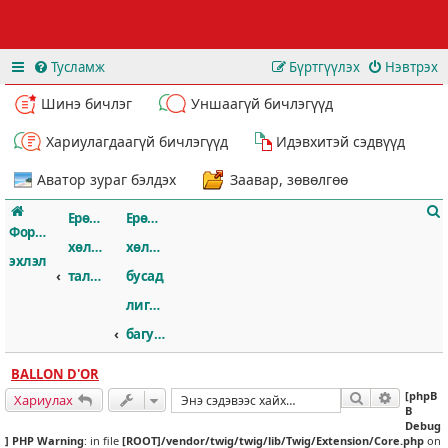
Тусламж
Бүртгүүлэх
Нэвтрэх
Шинэ бичлэг
Уншаагүй бичлэгүүд
Хариулагдаагүй бичлэгүүд
Идэвхитэй сэдвүүд
Аватор зураг бэлдэх
Заавар, зөвөлгөө
Ерөнхий
Ерөнхий
Форумын
хөлбөмбөгийн
хөлбөмбөг,
эхлэл
талаар
бусад
лигүүд,
т
багууд...
BALLON D'OR
[phpB
Хайлт
Нарийвч
Хариулах
B
Debug
] PHP Warning
: in file
[ROOT]/vendor/twig/twig/lib/Twig/Extension/Core.php
on