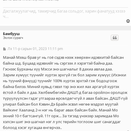
Дасгалжуулагчид, тамирчид багаа сольдог, харин фанатууд хэзээ
ч...
Бамбууш
Эхлэн сурагч
Лх 11-р сарын 01, 2023 11:11 pm
Б
и
ч
Манай Мээш брав уг нь гоё сэдэв нээж хөөрхөн идэвхитэй байсан
л
байна шд. Буцаад идэвхийг нь сэргээх л хэрэгтэй байна даа.
э
Гэснээс Бурханы хүү Мэсси энэ шагналыг 8 дахиа авлаа даа.
г
Зарим хүмүүс түүнийг хүртэх эрхгүй гэх бол зарим хүмүүс (Ихэнхи
нь түүний фэнүүд) түүнийг 100% хүртэх эрхтэй гэж бодоцгоож
байна билээ. Миний хувьд гэвэл тэр энэ жил яах аргагүй хүртэх
ёстой л байх л даа. Хөлбөмбөгийн ДАШТ-д багаа оройлон оролцож
түрүүлүүлсэн гэдэг утгаараа өрсөлдөгчгүй л авах байсан. ДАШТ-гүй
улирал байсан бол Кэвин Дэ Брайн эсвэл нөгөө мэдрэл муутай
Вайкинг Хааланд 2-н нэг нь бараг авах байсан байх. Манай Мо
эхний 10-т багтсангүй. 11т орж... За тэгээд үнэхээр заримдаа Мо
хэлсэн шиг энэ шагнал нэг л улс төрийн тоглоом шиг санагддаг
болоод хэсэг хугацаа өнгөрчээ..