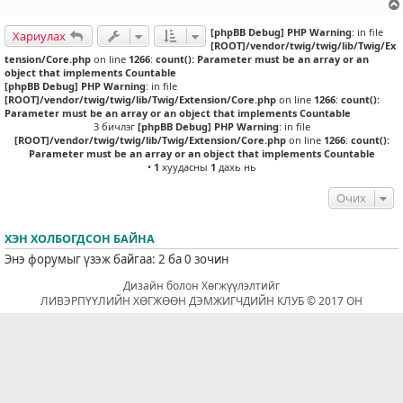
[phpBB Debug] PHP Warning
: in file
Хариулах
[ROOT]/vendor/twig/twig/lib/Twig/Ex
tension/Core.php
on line
1266
:
count(): Parameter must be an array or an
object that implements Countable
[phpBB Debug] PHP Warning
: in file
[ROOT]/vendor/twig/twig/lib/Twig/Extension/Core.php
on line
1266
:
count():
Parameter must be an array or an object that implements Countable
3 бичлэг
[phpBB Debug] PHP Warning
: in file
[ROOT]/vendor/twig/twig/lib/Twig/Extension/Core.php
on line
1266
:
count():
Parameter must be an array or an object that implements Countable
•
1
хуудасны
1
дахь нь
Очих
ХЭН ХОЛБОГДСОН БАЙНА
Энэ форумыг үзэж байгаа: 2 ба 0 зочин
Дизайн болон Хөгжүүлэлтийг
ЛИВЭРПҮҮЛИЙН ХӨГЖӨӨН ДЭМЖИГЧДИЙН КЛУБ © 2017 ОН