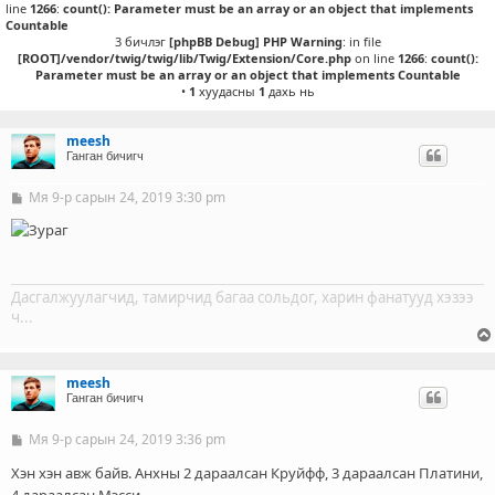
line
1266
:
count(): Parameter must be an array or an object that implements
Countable
3 бичлэг
[phpBB Debug] PHP Warning
: in file
[ROOT]/vendor/twig/twig/lib/Twig/Extension/Core.php
on line
1266
:
count():
Parameter must be an array or an object that implements Countable
•
1
хуудасны
1
дахь нь
meesh
Ганган бичигч
Мя 9-р сарын 24, 2019 3:30 pm
Б
и
ч
л
э
г
Дасгалжуулагчид, тамирчид багаа сольдог, харин фанатууд хэзээ
ч...
meesh
Ганган бичигч
Мя 9-р сарын 24, 2019 3:36 pm
Б
и
ч
Хэн хэн авж байв. Анхны 2 дараалсан Круйфф, 3 дараалсан Платини,
л
4 дараалсан Мэсси.