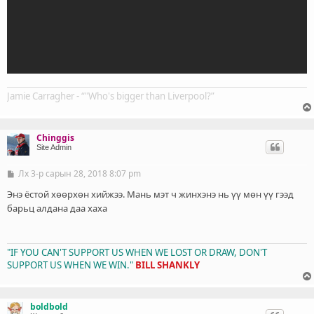
Jamie Carragher - “"Who's bigger than Liverpool?”
Chinggis
Site Admin
Лх 3-р сарын 28, 2018 8:07 pm
Б
и
ч
Энэ ёстой хөөрхөн хийжээ. Мань мэт ч жинхэнэ нь үү мөн үү гээд
л
барьц алдана даа хаха
э
г
"IF YOU CAN'T SUPPORT US WHEN WE LOST OR DRAW, DON'T
SUPPORT US WHEN WE WIN."
BILL SHANKLY
boldbold