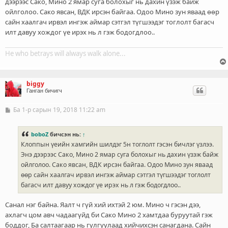
дээрээс Сако, Мино 2 ямар суга болохыг нь дахин үзэж байж
ойлголоо. Сако явсан, ВДК ирсэн байгаа. Одоо Мино зун яваад өөр
сайн хаалгач ирвэл ингэж аймар сэтгэл түгшээдэг тоглолт багасч
илт давуу хождог үе ирэх нь л гэж бодогдлоо..
He who betrays will always walk alone...
biggy
Ганган бичигч
Ба 1-р сарын 19, 2018 11:22 am
Б
и
ч
л
boboZ
бичсэн нь:
↑
э
Клоппын үеийн хамгийн шилдэг 5н тоглолт гэсэн бичлэг үзлээ.
г
Энэ дээрээс Сако, Мино 2 ямар суга болохыг нь дахин үзэж байж
ойлголоо. Сако явсан, ВДК ирсэн байгаа. Одоо Мино зун яваад
өөр сайн хаалгач ирвэл ингэж аймар сэтгэл түгшээдэг тоглолт
багасч илт давуу хождог үе ирэх нь л гэж бодогдлоо..
Санал нэг байна. Яалт ч гүй хий ихтэй 2 юм. Мино ч гэсэн дээ,
ахлагч цом авч чадаагүйд би Сако Мино 2 хамтдаа буруутай гэж
боддог, Ба салтаагаар нь гулгуулаад хийчихсэн санагдана. Сайн