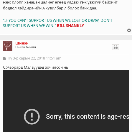
нээх Клопп ханацан цалинг өгөөд үлдээх гэж үзэхгүй байхийг
бодвол Хэйдира-ийн А хувилбар л болох байх даа.
"IF YOU CAN'T SUPPORT US WHEN WE LOST OR DRAW, DON'T
SUPPORT US WHEN WE WIN."
BILL SHANKLY
Шинээ
Ганган бичигч
Пү 3-р сарын 22, 2018 11:51 am
Б
и
ч
С.Жеррард Мэлвүүдэд зочилсон нь
л
э
г