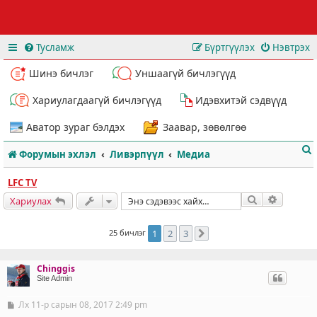
Тусламж
Бүртгүүлэх
Нэвтрэх
Шинэ бичлэг
Уншаагүй бичлэгүүд
Хариулагдаагүй бичлэгүүд
Идэвхитэй сэдвүүд
Аватор зураг бэлдэх
Заавар, зөвөлгөө
Форумын эхлэл
Ливэрпүүл
Медиа
LFC TV
Хайлт
Нарийвч
Хариулах
25 бичлэг
1
2
3
Дараахь
т
Chinggis
Site Admin
Лх 11-р сарын 08, 2017 2:49 pm
Б
и