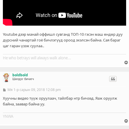
Youtube дээр манай оффишл сувганд ТОП-10 гэсэн маш өндөр дуу
дүрсний чанартай гоё бичлэгүүд ороод эхэлсэн байна. Сая бараг
цаг гаран үзэж суулаа..
He who betrays will always walk alone...
boldbold
Шилдэг бичигч
Мя 1-р сарын 09, 2018 12:08 pm
Б
и
ч
Хуучны видео түүж оруулаач, тайлбар нтр бичээд. Яаж оруулж
л
байна, заавар байна уу.
э
г
YNWA