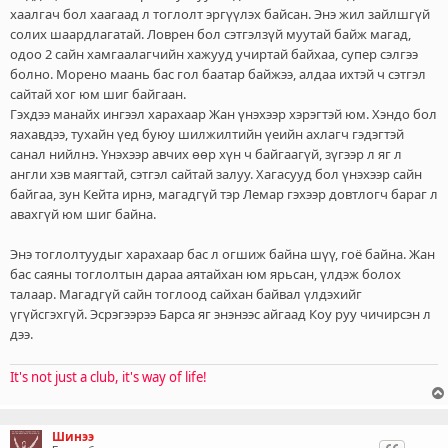
хаалгач бол хаагаад л тоглолт эргүүлэх байсан. Энэ жил зайлшгүй
солих шаардлагатай. Ловрен бол сэтгэлзүй муутай байж магад,
одоо 2 сайн хамгаалагчийн хажууд учиртай байхаа, супер сэлгээ
болно. Морено маань бас гол баатар байжээ, алдаа ихтэй ч сэтгэл
сайтай хог юм шиг байгаан.
Гэхдээ манайх ингээл харахаар Жан үнэхээр хэрэгтэй юм. Хэндо бол
яахавдээ, тухайн үед буюу шилжилтийн үеийн ахлагч гэдэгтэй
санал нийлнэ. Үнэхээр авчих өөр хүн ч байгаагүй, зүгээр л яг л
англи хэв маягтай, сэтгэл сайтай залуу. Хагасууд бол үнэхээр сайн
байгаа, зун Кейта ирнэ, магадгүй тэр Лемар гэхээр довтлогч бараг л
авахгүй юм шиг байна.
Энэ тоглолтуудыг харахаар бас л огшиж байна шүү, гоё байна. Жан
бас саяны тоглолтын дараа аятайхан юм ярьсан, үлдэж болох
талаар. Магадгүй сайн тоглоод сайхан байвал үлдэхийг
үгүйсгэхгүй. Эсрэгээрээ Барса яг энэнээс айгаад Коу руу чичирсэн л
дээ.
It's not just a club, it's way of life!
Шинээ