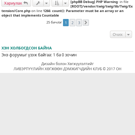
[phpBB Debug] PHP Warning
: in file
Хариулах
[ROOT]/vendor/twig/twig/lib/Twig/Ex
tension/Core.php
on line
1266
:
count(): Parameter must be an array or an
object that implements Countable
25 бичлэг
1
2
3
Дараахь
Очих
ХЭН ХОЛБОГДСОН БАЙНА
Энэ форумыг үзэж байгаа: 1 ба 0 зочин
Дизайн болон Хөгжүүлэлтийг
ЛИВЭРПҮҮЛИЙН ХӨГЖӨӨН ДЭМЖИГЧДИЙН КЛУБ © 2017 ОН