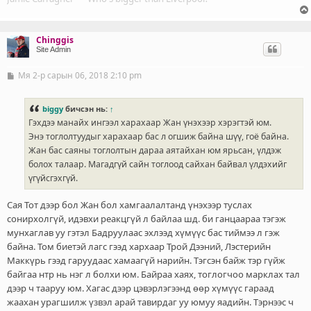
Chinggis
Site Admin
Мя 2-р сарын 06, 2018 2:10 pm
Б
и
ч
л
biggy
бичсэн нь:
↑
э
Гэхдээ манайх ингээл харахаар Жан үнэхээр хэрэгтэй юм.
г
Энэ тоглолтуудыг харахаар бас л огшиж байна шүү, гоё байна.
Жан бас саяны тоглолтын дараа аятайхан юм ярьсан, үлдэж
болох талаар. Магадгүй сайн тоглоод сайхан байвал үлдэхийг
үгүйсгэхгүй.
Сая Тот дээр бол Жан бол хамгаалалтанд үнэхээр туслах
сонирхолгүй, идэвхи реакцгүй л байлаа шд. би ганцаараа тэгэж
мунхаглав уу гэтэл Бадруулаас эхлээд хүмүүс бас тиймээ л гэж
байна. Том биетэй лагс гээд хархаар Трой Дээний, Лэстерийн
Маккүрь гээд гаруудаас хамаагүй нарийн. Тэгсэн байж тэр гүйж
байгаа нтр нь нэг л болхи юм. Байраа хаях, тоглогчоо марклах тал
дээр ч тааруу юм. Хагас дээр цэвэрлэгээнд өөр хүмүүс гараад
жаахан урагшилж үзвэл арай тавирдаг уу юмуу яадийн. Тэрнээс ч