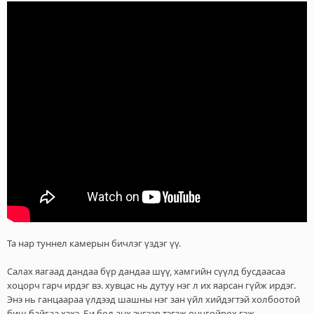
ч
л
э
г
Та нар туннел камерын бичлэг үздэг үү.
Салах яагаад дандаа бүр дандаа шүү, хамгийн сүүлд бусдаасаа
хоцорч гарч ирдэг вэ. хувцас нь дутуу нэг л их яарсан гүйж ирдэг.
Энэ нь ганцаараа үлдээд шашны нэг зан үйл хийдэгтэй холбоотой
биш байгаа хэхэ. Би бол анх зүгээр тэгэж онцгойрох гэж