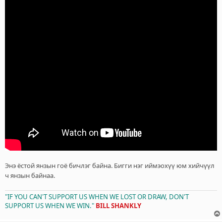
л
э
г
Энэ ёстой янзын гоё бичлэг байна. Бигги нэг иймэохүү юм хийчүүл
ч янзын байнаа.
"IF YOU CAN'T SUPPORT US WHEN WE LOST OR DRAW, DON'T
SUPPORT US WHEN WE WIN."
BILL SHANKLY