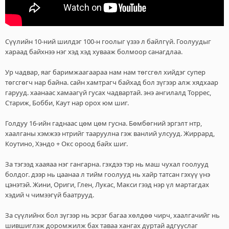
Сүүлийн 10-ний шилдэг 100-н гоолыг үзээ л байлгүй. Гоолуудыг
хараад байхнээ нэг хэд хэд хувааж болмоор санагдлаа.
Ур чадвар, яаг баримжаагаараа нам нам төгсгөл хийдэг супер
төгсгөгч нар байна. сайн хамтрагч байхад бол зүгээр алж хядхаар
гарууд. хаанаас хамаагүй гусах чадвартай. энэ ангилалд Торрес,
Стариж, Бобби, Каут нар орох юм шиг.
Голдуу 16-ийн гаднаас цөм цөм гусна. Бөмбөгний эргэлт нтр,
хаалганы хэмжээ нтрийг тааруулна гэж ванлий улсууд. Жиррард,
Коутино, Хэндо + Окс ороод байх шиг.
За тэгээд хааяаа нэг гангарна. гэхдээ тэр нь маш чухал гоолууд
болдог. дээр нь цаанаа л тийм гоолууд нь хайр татсан гэхүү үнэ
цэнэтэй. Жини, Ориги, Глен, Лукас, Макси гээд нэр үл мартагдах
хэдий ч чимээгүй баатрууд.
За сүүлийнх бол зүгээр нь эсрэг багаа хөлдөө чирч, хаалгачийг нь
шившиглэж доромжилж бах таваа хангах дуртай адгууслаг