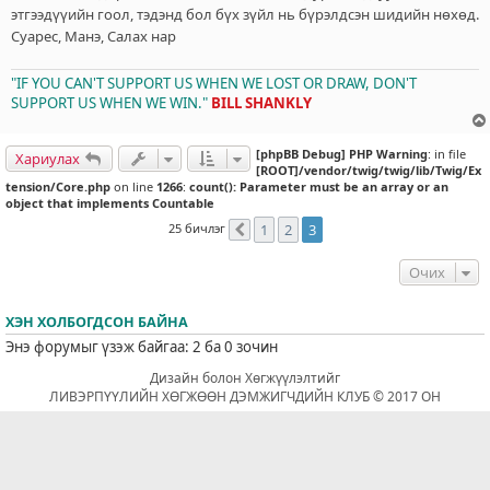
этгээдүүийн гоол, тэдэнд бол бүх зүйл нь бүрэлдсэн шидийн нөхөд.
Суарес, Манэ, Салах нар
"IF YOU CAN'T SUPPORT US WHEN WE LOST OR DRAW, DON'T
SUPPORT US WHEN WE WIN."
BILL SHANKLY
[phpBB Debug] PHP Warning
: in file
Хариулах
[ROOT]/vendor/twig/twig/lib/Twig/Ex
tension/Core.php
on line
1266
:
count(): Parameter must be an array or an
object that implements Countable
25 бичлэг
1
2
3
Өмнөх
Очих
ХЭН ХОЛБОГДСОН БАЙНА
Энэ форумыг үзэж байгаа: 2 ба 0 зочин
Дизайн болон Хөгжүүлэлтийг
ЛИВЭРПҮҮЛИЙН ХӨГЖӨӨН ДЭМЖИГЧДИЙН КЛУБ © 2017 ОН