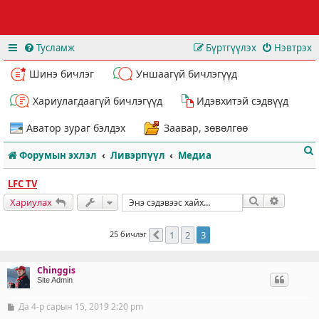
Тусламж
Бүртгүүлэх
Нэвтрэх
Шинэ бичлэг
Уншаагүй бичлэгүүд
Хариулагдаагүй бичлэгүүд
Идэвхитэй сэдвүүд
Аватор зураг бэлдэх
Заавар, зөвөлгөө
Форумын эхлэл
Ливэрпүүл
Медиа
LFC TV
Хайлт
Нарийвч
Хариулах
25 бичлэг
1
2
3
Өмнөх
т
Chinggis
Site Admin
Да 4-р сарын 15, 2019 2:20 pm
Б
и