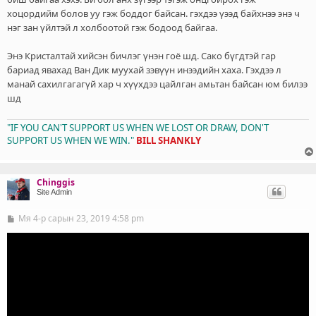
хоцордийм болов уу гэж боддог байсан. гэхдээ үээд байхнээ энэ ч
нэг зан үйлтэй л холбоотой гэж бодоод байгаа.
Энэ Кристалтай хийсэн бичлэг үнэн гоё шд. Сако бүгдтэй гар
бариад явахад Ван Дик муухай зэвүүн инээдийн хаха. Гэхдээ л
манай сахилгагагүй хар ч хүүхдээ цайлган амьтан байсан юм билээ
шд
"IF YOU CAN'T SUPPORT US WHEN WE LOST OR DRAW, DON'T
SUPPORT US WHEN WE WIN."
BILL SHANKLY
Chinggis
Site Admin
Мя 4-р сарын 23, 2019 4:58 pm
Б
и
ч
л
э
г