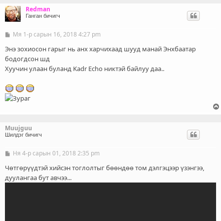
Redman
Ганган бичигч
Мя 1-р сарын 16, 2018 4:27 pm
Б
и
ч
Энэ зохиосон гарыг нь анх харчихаад шууд манай Энхбаатар
л
бодогдсон шд
э
Хуучин улаан буланд Kadr Echo никтэй байлуу даа..
г
Muujguu
Шилдэг бичигч
Ня 4-р сарын 01, 2018 2:35 pm
Б
и
ч
Чөтгөрүүдтэй хийсэн тоглолтыг бөөндөө том дэлгэцээр үзэнгээ,
л
дуулангаа бут авчээ...
э
г