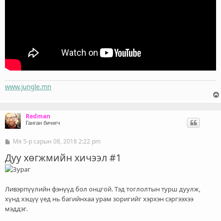
www.jungle.mn
Redman
Ганган бичигч
Мя 5-р сарын 08, 2018 2:22 pm
Б
и
Дуу хөгжмийн хичээл #1
ч
л
э
г
Ливэрпүүлийн фэнүүд бол онцгой. Тэд тоглолтын турш дуулж,
хүнд хэцүү үед нь багийнхаа урам зоригийг хэрхэн сэргээхээ
мэддэг.