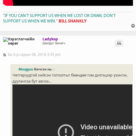
"IF YOU CAN'T SUPPORT US WHEN WE LOST OR DRAW, DON'T
SUPPORT US WHEN WE WIN."
BILL SHANKLY
Ladykop
Шилдэг бичигч
Ба 4-р сарын 06, 2018 3:35 pm
Б
и
ч
л
Muujguu
бичсэн нь:
↑
э
Чөтгөрүүдтэй хийсэн тоглолтыг бөөндөө том дэлгэцээр үзэнгээ,
г
дуулангаа бут авчээ...