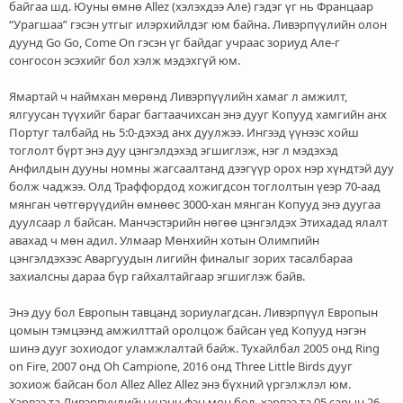
байгаа шд. Юуны өмнө Allez (хэлэхдээ Але) гэдэг үг нь Францаар
“Урагшаа” гэсэн утгыг илэрхийлдэг юм байна. Ливэрпүүлийн олон
дуунд Go Go, Come On гэсэн үг байдаг учраас зориуд Але-г
сонгосон эсэхийг бол хэлж мэдэхгүй юм.
Ямартай ч наймхан мөрөнд Ливэрпүүлийн хамаг л амжилт,
ялгуусан түүхийг бараг багтаачихсан энэ дууг Копууд хамгийн анх
Португ талбайд нь 5:0-дэхэд анх дуулжээ. Ингээд үүнээс хойш
тоглолт бүрт энэ дуу цэнгэлдэхэд эгшиглэж, нэг л мэдэхэд
Анфилдын дууны номны жагсаалтанд дээгүүр орох нэр хүндтэй дуу
болж чаджээ. Олд Траффордод хожигдсон тоглолтын үеэр 70-аад
мянган чөтгөрүүдийн өмнөөс 3000-хан мянган Копууд энэ дуугаа
дуулсаар л байсан. Манчэстэрийн нөгөө цэнгэлдэх Этихадад ялалт
авахад ч мөн адил. Улмаар Мөнхийн хотын Олимпийн
цэнгэлдэхээс Аваргуудын лигийн финалыг зорих тасалбараа
захиалсны дараа бүр гайхалтайгаар эгшиглэж байв.
Энэ дуу бол Европын тавцанд зориулагдсан. Ливэрпүүл Европын
цомын тэмцээнд амжилттай оролцож байсан үед Копууд нэгэн
шинэ дууг зохиодог уламжлалтай байж. Тухайлбал 2005 онд Ring
on Fire, 2007 онд Oh Campione, 2016 онд Three Little Birds дууг
зохиож байсан бол Allez Allez Allez энэ бүхний үргэлжлэл юм.
Хэрвээ та Ливэрпүүлийн үнэнч фэн мөн бол, хэрвээ та 05 сарын 26-