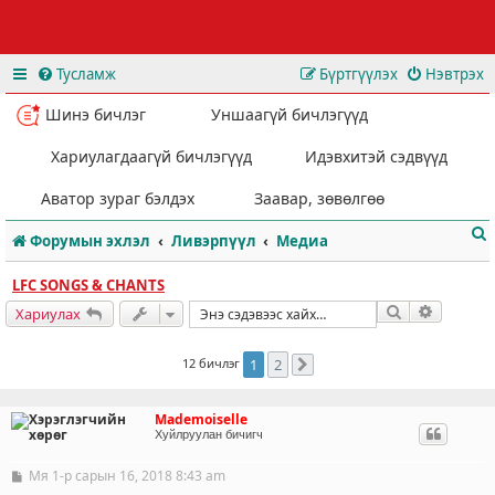
Тусламж
Бүртгүүлэх
Нэвтрэх
Шинэ бичлэг
Уншаагүй бичлэгүүд
Хариулагдаагүй бичлэгүүд
Идэвхитэй сэдвүүд
Аватор зураг бэлдэх
Заавар, зөвөлгөө
Форумын эхлэл
Ливэрпүүл
Медиа
LFC SONGS & CHANTS
Хайлт
Нарийвч
Хариулах
12 бичлэг
1
2
Дараахь
т
Mademoiselle
Хуйлруулан бичигч
Мя 1-р сарын 16, 2018 8:43 am
Б
и