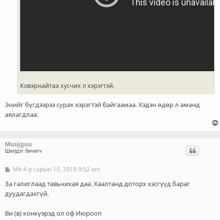
Ковэрнайтаа хусчих л хэрэгтэй.
Энийг бүгдээрээ сурах хэрэгтэй байгаамаа. Хэдэн өдөр л аманд
аялагдлаа.
Muujguu
Шилдэг бичигч
Мя 4-р сарын 10, 2018 9:52 am
Б
и
ч
За галиглаад тавьчихая даа. Хаалтанд доторх хэсгүүд бараг
л
дуудагдахгүй.
э
г
Ви (в) конкүэрэд ол оф Июрооп