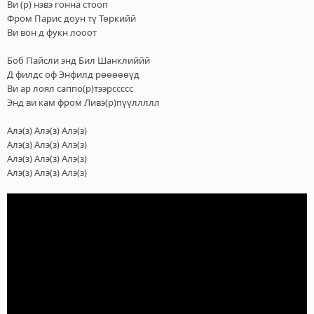
Ви (р) нэвэ гонна стооп
Фром Парис доун тү Төркийй
Ви вон д фукн лооот
Боб Пайсли энд Бил Шанклиййй
Д филдс оф Энфилд рөөөөөүд
Ви ар лоял саппо(р)тээрссссс
Энд ви кам фром Ливэ(р)пүүллллл
Алэ(з) Алэ(з) Алэ(з)
Алэ(з) Алэ(з) Алэ(з)
Алэ(з) Алэ(з) Алэ(з)
Алэ(з) Алэ(з) Алэ(з)