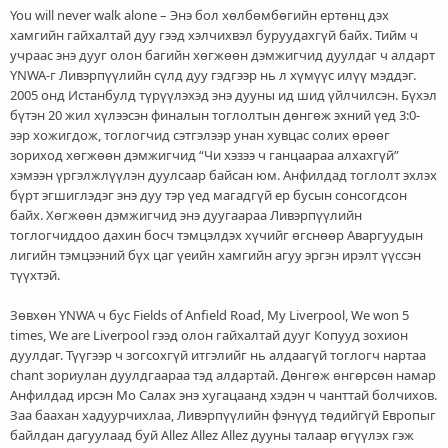
You will never walk alone – Энэ бол хөлбөмбөгийн ертөнц дэх
хамгийн гайхалтай дуу гээд хэлчихвэл буруудахгүй байх. Тийм ч
учраас энэ дууг олон багийн хөгжөөн дэмжигчид дуулдаг ч алдарт
YNWA-г Ливэрпүүлийн сүлд дуу гэдгээр нь л хүмүүс илүү мэддэг.
2005 онд Истанбулд түрүүлэхэд энэ дууны ид шид үйлчилсэн. Бүхэл
бүтэн 20 жил хүлээсэн финалын тоглолтын дөнгөж эхний үед 3:0-
ээр хожигдож, тоглогчид сэтгэлээр унан хувцас солих өрөөг
зориход хөгжөөн дэмжигчид “Чи хэзээ ч ганцаараа алхахгүй”
хэмээн үргэлжлүүлэн дуулсаар байсан юм. Анфилдад тоглолт эхлэх
бүрт эгшиглэдэг энэ дуу тэр үед магадгүй ер бусын сонсогдсон
байх. Хөгжөөн дэмжигчид энэ дуугаараа Ливэрпүүлийн
тоглогчиддоо дахин босч тэмцэлдэх хүчийг өгснөөр Аваргуудын
лигийн тэмцээний бүх цаг үеийн хамгийн агуу эргэн ирэлт үүссэн
түүхтэй.
Зөвхөн YNWA ч бус Fields of Anfield Road, My Liverpool, We won 5
times, We are Liverpool гээд олон гайхалтай дууг Копууд зохион
дуулдаг. Түүгээр ч зогсохгүй итгэлийг нь алдаагүй тоглогч нартаа
chant зориулан дуулдгаараа тэд алдартай. Дөнгөж өнгөрсөн намар
Анфилдад ирсэн Мо Салах энэ хугацаанд хэдэн ч чанттай болчихов.
Заа баахан хадуурчихлаа, Ливэрпүүлийн фэнүүд төдийгүй Европыг
байлдан дагуулаад буй Allez Allez Allez дууны талаар өгүүлэх гэж