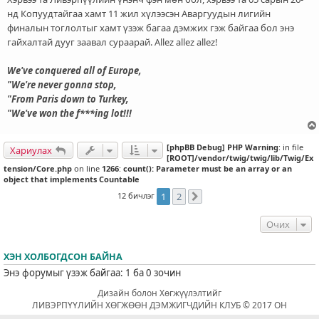
нд Копуудтайгаа хамт 11 жил хүлээсэн Аваргуудын лигийн
финалын тоглолтыг хамт үзэж багаа дэмжих гэж байгаа бол энэ
гайхалтай дууг заавал сураарай. Allez allez allez!
We've conquered all of Europe,
"We're never gonna stop,
"From Paris down to Turkey,
"We've won the f***ing lot!!!
[phpBB Debug] PHP Warning
: in file
Хариулах
[ROOT]/vendor/twig/twig/lib/Twig/Ex
tension/Core.php
on line
1266
:
count(): Parameter must be an array or an
object that implements Countable
12 бичлэг
1
2
Дараахь
Очих
ХЭН ХОЛБОГДСОН БАЙНА
Энэ форумыг үзэж байгаа: 1 ба 0 зочин
Дизайн болон Хөгжүүлэлтийг
ЛИВЭРПҮҮЛИЙН ХӨГЖӨӨН ДЭМЖИГЧДИЙН КЛУБ © 2017 ОН