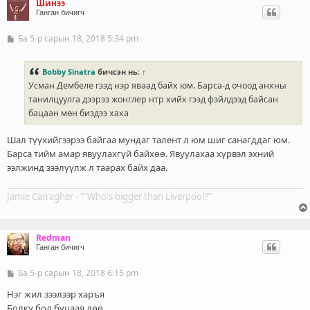
Шинээ
Ганган бичигч
Ба 5-р сарын 18, 2018 5:34 pm
Б
и
ч
л
Bobby Sinatra
бичсэн нь:
↑
э
Усман Дембеле гээд нэр яваад байх юм. Барса-д очоод анхны
г
танилцуулга дээрээ жонглер нтр хийх гээд фэйлдээд байсан
бацаан мөн биздээ хаха
Шал түүхийгээрээ байгаа мундаг талент л юм шиг санагддаг юм.
Барса тийм амар явуулахгүй байхөө. Явуулахаа хүрвэл эхний
ээлжинд зээлүүлж л таарах байх даа.
Jamie Carragher - “"Who's bigger than Liverpool?”
Redman
Ганган бичигч
Ба 5-р сарын 18, 2018 6:15 pm
Б
и
ч
Нэг жил зээлээр харъя
л
Болку бол буцаая дөө