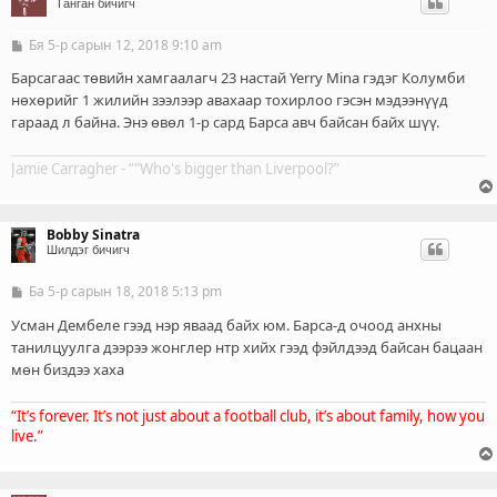
Ганган бичигч
Бя 5-р сарын 12, 2018 9:10 am
Б
и
ч
Барсагаас төвийн хамгаалагч 23 настай Yerry Mina гэдэг Колумби
л
нөхөрийг 1 жилийн зээлээр авахаар тохирлоо гэсэн мэдээнүүд
э
гараад л байна. Энэ өвөл 1-р сард Барса авч байсан байх шүү.
г
Jamie Carragher - “"Who's bigger than Liverpool?”
Bobby Sinatra
Шилдэг бичигч
Ба 5-р сарын 18, 2018 5:13 pm
Б
и
ч
Усман Дембеле гээд нэр яваад байх юм. Барса-д очоод анхны
л
танилцуулга дээрээ жонглер нтр хийх гээд фэйлдээд байсан бацаан
э
мөн биздээ хаха
г
“It’s forever. It’s not just about a football club, it’s about family, how you
live.”