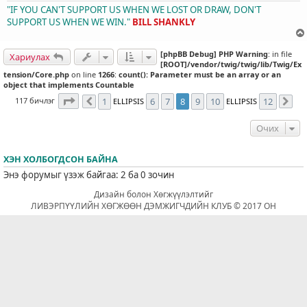
"IF YOU CAN'T SUPPORT US WHEN WE LOST OR DRAW, DON'T
SUPPORT US WHEN WE WIN."
BILL SHANKLY
[phpBB Debug] PHP Warning
: in file
Хариулах
[ROOT]/vendor/twig/twig/lib/Twig/Ex
tension/Core.php
on line
1266
:
count(): Parameter must be an array or an
object that implements Countable
8
хуудасны
12
дахь нь
117 бичлэг
1
6
7
8
9
10
12
ELLIPSIS
ELLIPSIS
Өмнөх
Да
Очих
ХЭН ХОЛБОГДСОН БАЙНА
Энэ форумыг үзэж байгаа: 2 ба 0 зочин
Дизайн болон Хөгжүүлэлтийг
ЛИВЭРПҮҮЛИЙН ХӨГЖӨӨН ДЭМЖИГЧДИЙН КЛУБ © 2017 ОН