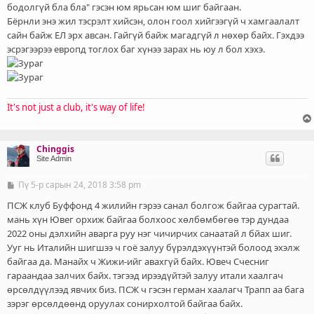
бодолгүй бла бла" гэсэн юм ярьсан юм шиг байгаан.
Бёрнли энэ жил тэсрэлт хийсэн, олон гоол хийгээгүй ч хамгаалалт
сайн байж ЕЛ эрх авсан. Гайгүй байж магадгүй л нөхөр байх. Гэхдээ
эсрэгээрээ европд тоглох баг хүнээ зарах нь юу л бол хэхэ.
It's not just a club, it's way of life!
Chinggis
Site Admin
Пү 5-р сарын 24, 2018 3:58 pm
Б
и
ч
ПСЖ клуб Буффонд 4 жилийн гэрээ санал болгож байгаа сурагтай.
л
мань хүн Ювег орхиж байгаа болхоос хөлбөмбөгөө тэр дундаа
э
2022 оны дэлхийн аварга руу нэг чичирчих санаатай л бйах шиг.
г
Ууг нь Италийн шигшээ ч гоё залуу бүрэлдэхүүнтэй болоод эхэлж
байгаа да. Манайх ч Жижи-ийг авахгүй байх. Ювеч Счесниг
гараандаа залчих байх. тэгээд ирээдүйтэй залуу итали хаалгач
өрсөлдүүлээд явчих биз. ПСЖ ч гэсэн герман хаалагч Трапп аа бага
зэрэг өрсөлдөөнд оруулах сонирхолтой байгаа байх.