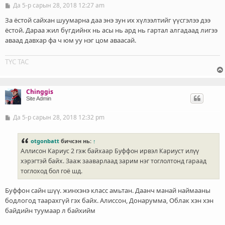
Да 5-р сарын 28, 2018 12:27 am
Б
и
ч
За ёстой сайхан шуумарна даа энэ зун их хүлээлтийг үүсгэлээ дээ
л
ёстой. Дараа жил бүгдийнх нь асы нь ард нь гартал алгадаад лигээ
э
аваад давхар фа ч юм уу нэг цом аваасай.
г
ТҮС ТАС
Chinggis
Site Admin
Да 5-р сарын 28, 2018 12:32 pm
Б
и
ч
л
otgonbatt
бичсэн нь:
↑
э
Аллисон Кариус 2 гэж байхаар Буффон ирвэл Кариуст илүү
г
хэрэгтэй байх. Зааж зааварлаад зарим нэг тоглолтонд гараад
тоглоход бол гоё шд.
Буффон сайн шүү. жинхэнэ класс амьтан. Даанч манай наймааны
бодлогод таарахгүй гэх байх. Алиссон, Донарумма, Облак хэн хэн
байдийн туумаар л байхийм