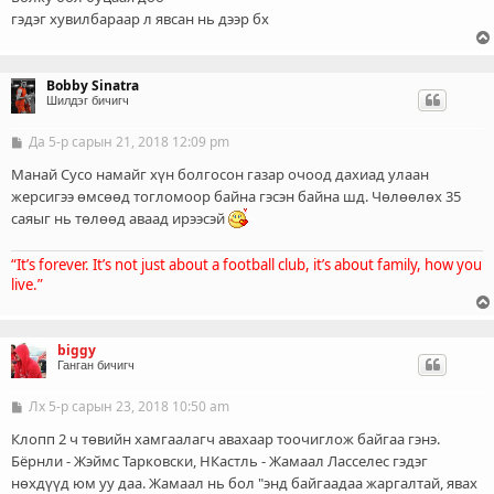
э
гэдэг хувилбараар л явсан нь дээр бх
г
Bobby Sinatra
Шилдэг бичигч
Да 5-р сарын 21, 2018 12:09 pm
Б
и
ч
Манай Сусо намайг хүн болгосон газар очоод дахиад улаан
л
жерсигээ өмсөөд тогломоор байна гэсэн байна шд. Чөлөөлөх 35
э
саяыг нь төлөөд аваад ирээсэй
г
“It’s forever. It’s not just about a football club, it’s about family, how you
live.”
biggy
Ганган бичигч
Лх 5-р сарын 23, 2018 10:50 am
Б
и
ч
Клопп 2 ч төвийн хамгаалагч авахаар тоочиглож байгаа гэнэ.
л
Бёрнли - Жэймс Тарковски, НКастль - Жамаал Ласселес гэдэг
э
нөхдүүд юм уу даа. Жамаал нь бол "энд байгаадаа жаргалтай, явах
г