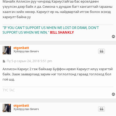
Манайх Аллисон руу чичрээд Кариустайгаа бас өрсөлдөөн
үзүүлсэн дээр байх л да. Симона ч дундаж багт хангалттай гарааны
хаалгач хийх нөхөр. Кариуст ер нь найдвартай итгэж болох эсэхэд
хариулт байна уу
"IF YOU CAN'T SUPPORT US WHEN WE LOST OR DRAW, DON'T
SUPPORT US WHEN WE WIN."
BILL SHANKLY
otgonbatt
Хуйлруулан бичигч
Пү 5-р сарын 24, 2018 5:51 pm
Б
и
ч
Аллисон Кариус 2 гэж байхаар Буффон ирвэл Кариуст илүү хэрэгтэй
л
байх. Зааж зааварлаад зарим нэг тоглолтонд гараад тоглоход бол
э
гоё шд.
г
ТҮС ТАС
otgonbatt
Хуйлруулан бичигч