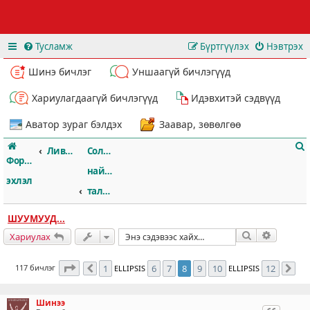
Тусламж
Бүртгүүлэх
Нэвтрэх
Шинэ бичлэг
Уншаагүй бичлэгүүд
Хариулагдаагүй бичлэгүүд
Идэвхитэй сэдвүүд
Аватор зураг бэлдэх
Заавар, зөвөлгөө
Ливэрпүүл
Солилцоо,
Форумын
наймааны
эхлэл
талаар
ШУУМУУД...
т
Хайлт
Нарийвч
Хариулах
8
хуудасны
12
дахь нь
117 бичлэг
1
6
7
8
9
10
12
ELLIPSIS
ELLIPSIS
Өмнөх
Да
Шинээ