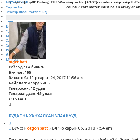
т
й
Бүрэлдэхүүн
6 бичлэг
[phpBB Debug] PHP Warning
: in file
[ROOT]/vendor/twig/twig/lib/T
в
count(): Parameter must be an array or a
Үндсэн баг
ч
Зээлээр явсан тоглогчид
и
Дасгалжуулагчид
л
Түүх
с
Цом, шагналууд
а
Хүндэт самбар
н
Менежерүүд
х
Хилсборо 1989
а
Хэйзэл 1985
й
Рекорд, амжилтууд
л
Өмсгөлийн түүх
т
Медиа
otgonbatt
Хуйлруулан бичигч
Бичлэг:
165
Элссэн:
Да 12-р сарын 04, 2017 11:56 am
Байрлал:
Яг ард чинь
Талархсан:
12 удаа
Талархагдсан:
45 удаа
CONTACT:
C
O
N
БУДАГ НЬ ХАНХАЛСАН УЛААНУУД
T
И
A
Б
ш
Бичсэн
otgonbatt
»
Бя 1-р сарын 06, 2018 7:54 am
C
и
л
T
ч
э
Багт ирсэн шинэ тоглогчдын талаар бичих сэдэв байхгүй байгаан байн