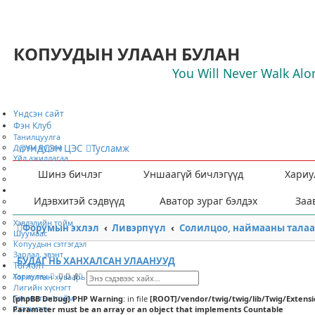
КОПУУДЫН УЛААН БУЛАН
You Will Never Walk Alo
Үндсэн сайт
Фэн Клуб
Танилцуулга
Дүрэм журам
ҮНДСЭН ЦЭС
Тусламж
Үйл ажиллагаа
Хамтран ажиллах
Шинэ бичлэг
Уншаагүй бичлэгүүд
Хариу
Гишүүнээр элсэх
Мэдээ мэдээлэл
Идэвхитэй сэдвүүд
Аватор зураг бэлдэх
Заа
Ярилцлага
Нийтлэл
Хэвлэлийн тойм
Форумын эхлэл
Ливэрпүүл
Солилцоо, наймааны талаа
Шуумаас
Копуудын сэтгэгдэл
Зарлал, эвэнт
БУДАГ НЬ ХАНХАЛСАН УЛААНУУД
Тоглолт
Х
Н
Хариулах
Тоглолтын хуваарь
а
а
Лигийн хүснэгт
й
р
Тоглолтын тойм
[phpBB Debug] PHP Warning
: in file
[ROOT]/vendor/twig/twig/lib/Twig/Extens
л
и
Статистак
Parameter must be an array or an object that implements Countable