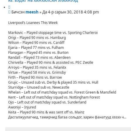
RE: БУДАГ НЬ ХАНХАЛСАН УЛААНУУД
T
И
A
Б
ш
Бичсэн
meesh
»
Да 4-р сарын 30, 2018 4:08 pm
C
и
л
T
ч
э
Liverpool’s Loanees This Week
_
л
х
U
э
Markovic – Played stoppage time vs. Sporting Charleroi
S
г
Origi – Played 90 mins vs. Hamburg
E
Wilson – Played 90 mins vs. Cardiff
R
Ejaria – Played 77 mins vs. Fulham
Flanagan – Played 45 mins vs. Burton
Randall – Played 73 mins vs. Aberdeen
Chirivella – Played 90 mins & assisted vs. PEC Zwolle
Arroyo – Played 35 mins vs. Felanitx
Virtue – Played 58 mins vs. Grimsby
Firth – Played 90 mins vs. Barrow
Grujic – Unused sub vs. Derby & played 35 mins vs. Hull
Sturridge – Unused sub vs. Newcastle
Whelan – Left out of matchday squad vs. Forest Green & Mansfield
Kent – Left out of matchday squad vs. Nottingham Forest
Ojo – Left out of matchday squad vs. Sunderland
Awoniyi – Injured
Keita – Played 90 mins & was sent off vs. Mainz
Дасгалжуулагчид, тамирчид багаа сольдог, харин фанатууд хэзээ ч...