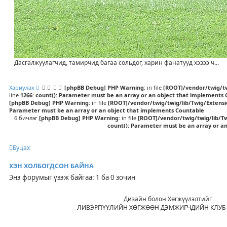
Дасгалжуулагчид, тамирчид багаа сольдог, харин фанатууд хэзээ ч...
Хариулах
[phpBB Debug] PHP Warning
: in file
[ROOT]/vendor/twig/tw
line
1266
:
count(): Parameter must be an array or an object that implements
[phpBB Debug] PHP Warning
: in file
[ROOT]/vendor/twig/twig/lib/Twig/Extens
Parameter must be an array or an object that implements Countable
6 бичлэг
[phpBB Debug] PHP Warning
: in file
[ROOT]/vendor/twig/twig/lib/T
count(): Parameter must be an array or a
Буцах
ХЭН ХОЛБОГДСОН БАЙНА
Энэ форумыг үзэж байгаа: 1 ба 0 зочин
Дизайн болон Хөгжүүлэлтийг
ЛИВЭРПҮҮЛИЙН ХӨГЖӨӨН ДЭМЖИГЧДИЙН КЛУБ 