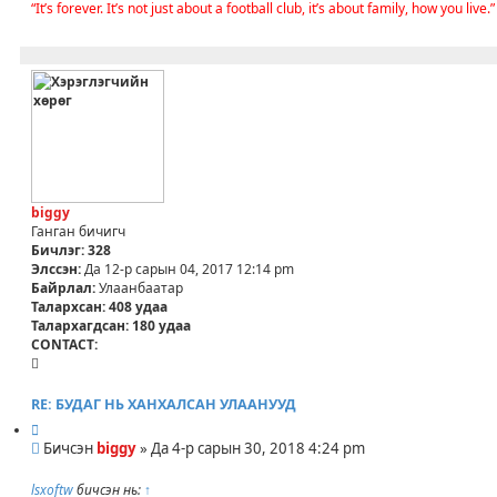
“It’s forever. It’s not just about a football club, it’s about family, how you live.”
biggy
Ганган бичигч
Бичлэг:
328
Элссэн:
Да 12-р сарын 04, 2017 12:14 pm
Байрлал:
Улаанбаатар
Талархсан:
408 удаа
Талархагдсан:
180 удаа
CONTACT:
C
O
N
RE: БУДАГ НЬ ХАНХАЛСАН УЛААНУУД
T
И
A
Б
ш
Бичсэн
biggy
»
Да 4-р сарын 30, 2018 4:24 pm
C
и
л
T
ч
э
lsxoftw
бичсэн нь:
↑
_