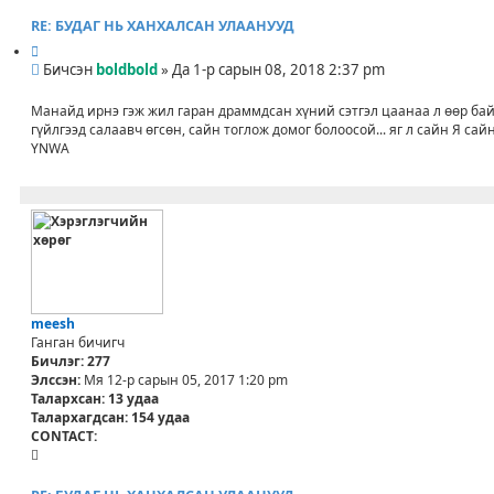
O
N
RE: БУДАГ НЬ ХАНХАЛСАН УЛААНУУД
T
И
A
Б
ш
Бичсэн
boldbold
»
Да 1-р сарын 08, 2018 2:37 pm
C
и
л
T
ч
э
Манайд ирнэ гэж жил гаран драммдсан хүний сэтгэл цаанаа л өөр бай
_
л
х
гүйлгээд салаавч өгсөн, сайн тоглож домог болоосой... яг л сайн Я сай
U
э
YNWA
S
г
E
R
meesh
Ганган бичигч
Бичлэг:
277
Элссэн:
Мя 12-р сарын 05, 2017 1:20 pm
Талархсан:
13 удаа
Талархагдсан:
154 удаа
CONTACT:
C
O
N