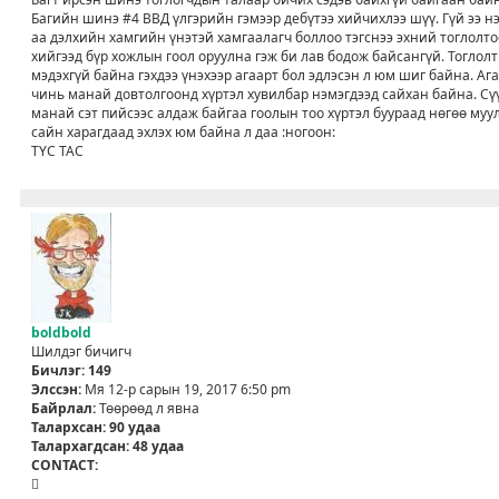
_
л
х
Багийн шинэ #4 ВВД үлгэрийн гэмээр дебүтээ хийчихлээ шүү. Гүй ээ 
U
э
аа дэлхийн хамгийн үнэтэй хамгаалагч боллоо тэгснээ эхний тоглолт
S
г
хийгээд бүр хожлын гоол оруулна гэж би лав бодож байсангүй. Тоглолт
E
мэдэхгүй байна гэхдээ үнэхээр агаарт бол эдлэсэн л юм шиг байна. Аг
R
чинь манай довтолгоонд хүртэл хувилбар нэмэгдээд сайхан байна. Сү
манай сэт пийсээс алдаж байгаа гоолын тоо хүртэл буураад нөгөө муул
сайн харагдаад эхлэх юм байна л даа :ногоон:
ТҮС ТАС
boldbold
Шилдэг бичигч
Бичлэг:
149
Элссэн:
Мя 12-р сарын 19, 2017 6:50 pm
Байрлал:
Төөрөөд л явна
Талархсан:
90 удаа
Талархагдсан:
48 удаа
CONTACT:
C