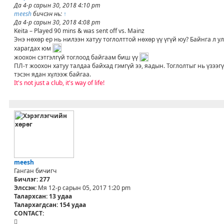
л
х
Да 4-р сарын 30, 2018 4:10 pm
U
э
meesh
бичсэн нь:
↑
S
г
Да 4-р сарын 30, 2018 4:08 pm
E
Keita – Played 90 mins & was sent off vs. Mainz
R
Энэ нөхөр ер нь нилээн хатуу тоглолттой нөхөр үү үгүй юу? Байнга л у
харагдах юм
жоохон сэтгэлгүй тоглоод байгаам биш үү
ПЛ-т жоохон хатуу талдаа байхад гэмгүй ээ, яадын. Тоглолтыг нь үзээг
тэсэн ядан хүлээж байгаа.
It's not just a club, it's way of life!
meesh
Ганган бичигч
Бичлэг:
277
Элссэн:
Мя 12-р сарын 05, 2017 1:20 pm
Талархсан:
13 удаа
Талархагдсан:
154 удаа
CONTACT:
C