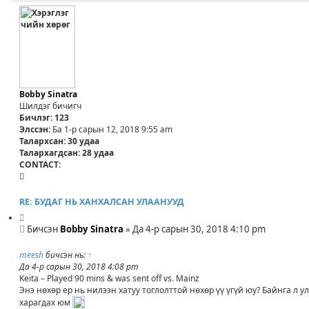
Bobby Sinatra
Шилдэг бичигч
Бичлэг:
123
Элссэн:
Ба 1-р сарын 12, 2018 9:55 am
Талархсан:
30 удаа
Талархагдсан:
28 удаа
CONTACT:
C
O
N
RE: БУДАГ НЬ ХАНХАЛСАН УЛААНУУД
T
И
A
Б
ш
Бичсэн
Bobby Sinatra
»
Да 4-р сарын 30, 2018 4:10 pm
C
и
л
T
ч
э
meesh
бичсэн нь:
↑
_
л
х
Да 4-р сарын 30, 2018 4:08 pm
U
э
Keita – Played 90 mins & was sent off vs. Mainz
S
г
Энэ нөхөр ер нь нилээн хатуу тоглолттой нөхөр үү үгүй юу? Байнга л у
E
харагдах юм
R