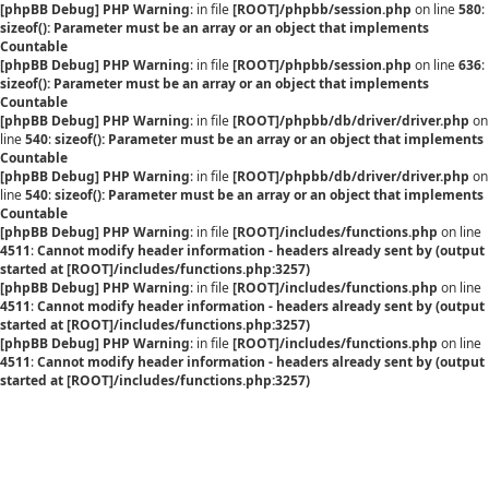
[phpBB Debug] PHP Warning
: in file
[ROOT]/phpbb/session.php
on line
580
:
sizeof(): Parameter must be an array or an object that implements
Countable
[phpBB Debug] PHP Warning
: in file
[ROOT]/phpbb/session.php
on line
636
:
sizeof(): Parameter must be an array or an object that implements
Countable
[phpBB Debug] PHP Warning
: in file
[ROOT]/phpbb/db/driver/driver.php
on
line
540
:
sizeof(): Parameter must be an array or an object that implements
Countable
[phpBB Debug] PHP Warning
: in file
[ROOT]/phpbb/db/driver/driver.php
on
line
540
:
sizeof(): Parameter must be an array or an object that implements
Countable
[phpBB Debug] PHP Warning
: in file
[ROOT]/includes/functions.php
on line
4511
:
Cannot modify header information - headers already sent by (output
started at [ROOT]/includes/functions.php:3257)
[phpBB Debug] PHP Warning
: in file
[ROOT]/includes/functions.php
on line
4511
:
Cannot modify header information - headers already sent by (output
started at [ROOT]/includes/functions.php:3257)
[phpBB Debug] PHP Warning
: in file
[ROOT]/includes/functions.php
on line
4511
:
Cannot modify header information - headers already sent by (output
started at [ROOT]/includes/functions.php:3257)