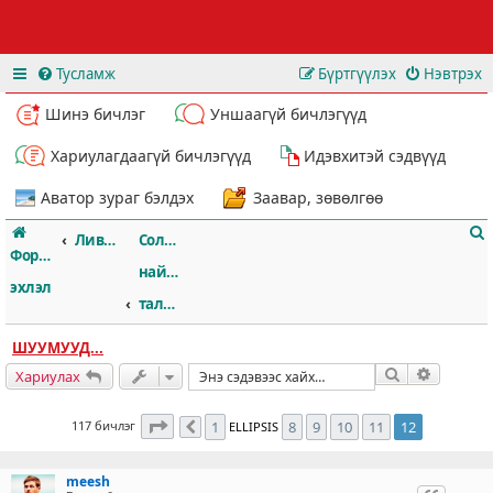
Тусламж
Бүртгүүлэх
Нэвтрэх
Шинэ бичлэг
Уншаагүй бичлэгүүд
Хариулагдаагүй бичлэгүүд
Идэвхитэй сэдвүүд
Аватор зураг бэлдэх
Заавар, зөвөлгөө
Ливэрпүүл
Солилцоо,
Форумын
наймааны
эхлэл
талаар
ШУУМУУД...
т
Хайлт
Нарийвч
Хариулах
12
хуудасны
12
дахь нь
117 бичлэг
1
8
9
10
11
12
ELLIPSIS
Өмнөх
meesh