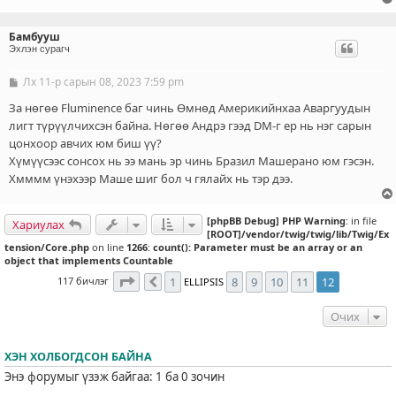
г
Бамбууш
Эхлэн сурагч
Лх 11-р сарын 08, 2023 7:59 pm
Б
и
ч
За нөгөө Fluminence баг чинь Өмнөд Америкийнхаа Аваргуудын
л
лигт түрүүлчихсэн байна. Нөгөө Андрэ гээд DM-г ер нь нэг сарын
э
цонхоор авчих юм биш үү?
г
Хүмүүсээс сонсох нь ээ мань эр чинь Бразил Машерано юм гэсэн.
Хмммм үнэхээр Маше шиг бол ч гялайх нь тэр дээ.
[phpBB Debug] PHP Warning
: in file
Хариулах
[ROOT]/vendor/twig/twig/lib/Twig/Ex
tension/Core.php
on line
1266
:
count(): Parameter must be an array or an
object that implements Countable
12
хуудасны
12
дахь нь
117 бичлэг
1
8
9
10
11
12
ELLIPSIS
Өмнөх
Очих
ХЭН ХОЛБОГДСОН БАЙНА
Энэ форумыг үзэж байгаа: 1 ба 0 зочин