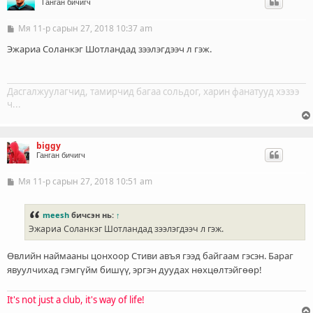
Ганган бичигч
Мя 11-р сарын 27, 2018 10:37 am
Б
и
ч
Эжариа Соланкэг Шотландад зээлэгдээч л гэж.
л
э
г
Дасгалжуулагчид, тамирчид багаа сольдог, харин фанатууд хэзээ
ч...
biggy
Ганган бичигч
Мя 11-р сарын 27, 2018 10:51 am
Б
и
ч
л
meesh
бичсэн нь:
↑
э
Эжариа Соланкэг Шотландад зээлэгдээч л гэж.
г
Өвлийн наймааны цонхоор Стиви авъя гээд байгаам гэсэн. Бараг
явуулчихад гэмгүйм бишүү, эргэн дуудах нөхцөлтэйгөөр!
It's not just a club, it's way of life!