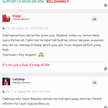
SUPPORT US WHEN WE WIN."
BILL SHANKLY
biggy
Ганган бичигч
Лх 7-р сарын 31, 2019 9:31 am
Б
и
ч
Хамгаалалтын сэлгээ бас үнэн шүү. Майлиг хойш нь татна гэвэл
л
одоо бүтэхгүй. Сайн сэлгээ хэрэгтэй байгаа, олон тэмцээн, ачаалал,
э
аль нэг нь хэвтээд өгөхөд эвгүй шүү дээ. Гоол алдахгүй бол учир
г
бий.
Урагшаа ч бүү мэддээ
It's not just a club, it's way of life!
Ladykop
Шилдэг бичигч
Да 11-р сарын 04, 2019 9:25 am
Б
и
ч
Лайпцигийн Тимо Вернер нилээн хүчтэй яригдаад эхэллээ. Тэгвэл
л
мбапе нтр гэдэг худлаа биш үү.
э