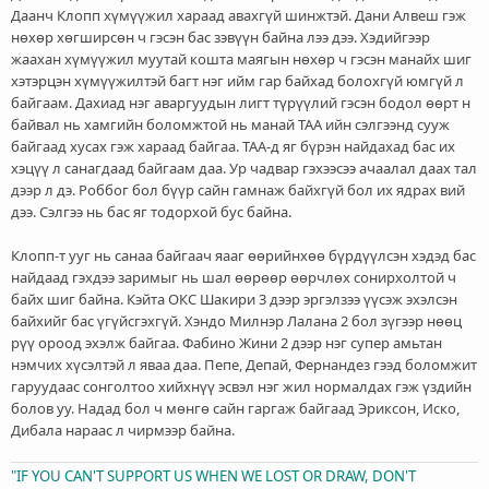
Даанч Клопп хүмүүжил хараад авахгүй шинжтэй. Дани Алвеш гэж
нөхөр хөгширсөн ч гэсэн бас зэвүүн байна лээ дээ. Хэдийгээр
жаахан хүмүүжил муутай кошта маягын нөхөр ч гэсэн манайх шиг
хэтэрцэн хүмүүжилтэй багт нэг ийм гар байхад болохгүй юмгүй л
байгаам. Дахиад нэг аваргуудын лигт түрүүлий гэсэн бодол өөрт н
байвал нь хамгийн боломжтой нь манай ТАА ийн сэлгээнд сууж
байгаад хусах гэж хараад байгаа. ТАА-д яг бүрэн найдахад бас их
хэцүү л санагдаад байгаам даа. Ур чадвар гэхээсээ ачаалал даах тал
дээр л дэ. Роббог бол бүүр сайн гамнаж байхгүй бол их ядрах вий
дээ. Сэлгээ нь бас яг тодорхой бус байна.
Клопп-т ууг нь санаа байгаач яааг өөрийнхөө бүрдүүлсэн хэдэд бас
найдаад гэхдээ заримыг нь шал өөрөөр өөрчлөх сонирхолтой ч
байх шиг байна. Кэйта ОКС Шакири 3 дээр эргэлзээ үүсэж эхэлсэн
байхийг бас үгүйсгэхгүй. Хэндо Милнэр Лалана 2 бол зүгээр нөөц
рүү ороод эхэлж байгаа. Фабино Жини 2 дээр нэг супер амьтан
нэмчих хүсэлтэй л яваа даа. Пепе, Депай, Фернандез гээд боломжит
гаруудаас сонголтоо хийхнүү эсвэл нэг жил нормалдах гэж үздийн
болов уу. Надад бол ч мөнгө сайн гаргаж байгаад Эриксон, Иско,
Дибала нараас л чирмээр байна.
"IF YOU CAN'T SUPPORT US WHEN WE LOST OR DRAW, DON'T