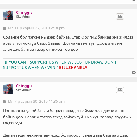
Chinggis
Site Admin
Мя 11-р сарын 27, 2018 2:18 pm
Б
и
ч
Соланке бол тэгсэн нь дээр байхаа. Стар Ориги 2 байхад энэ жилдээ
л
арай л тоглохгүй байх. Заавал Шотланд гэлтгүй, доод лигийн
э
алалцаж байгаа газар өгчихөд гоё доо
г
"IF YOU CAN'T SUPPORT US WHEN WE LOST OR DRAW, DON'T
SUPPORT US WHEN WE WIN."
BILL SHANKLY
Chinggis
Site Admin
Мя 7-р сарын 30, 2019 11:35 am
Б
и
ч
Нэг шаргал үстэй Англи бацаан аваад л наймаа хаагдах юм шиг
л
байна дөө. Бараг ч тэглээ гэхэд гайхахгүй. Бүр хүн зараад явуулж ч
э
мэдэх хүн.
г
Депай гэдэг нөхрийг авчихад болмоор л санагдаад байгаам даа.