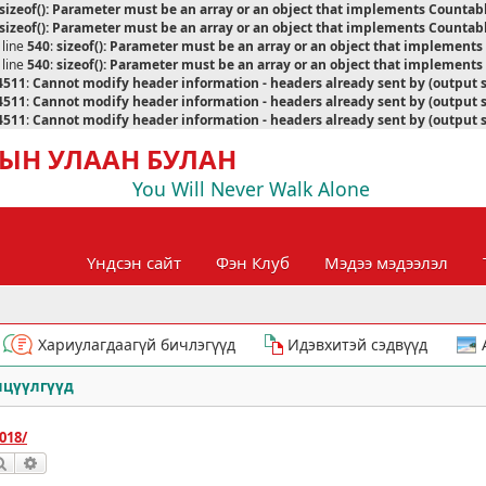
sizeof(): Parameter must be an array or an object that implements Countab
sizeof(): Parameter must be an array or an object that implements Countab
 line
540
:
sizeof(): Parameter must be an array or an object that implement
 line
540
:
sizeof(): Parameter must be an array or an object that implement
4511
:
Cannot modify header information - headers already sent by (output 
4511
:
Cannot modify header information - headers already sent by (output 
4511
:
Cannot modify header information - headers already sent by (output 
ЫН УЛААН БУЛАН
You Will Never Walk Alone
Үндсэн сайт
Фэн Клуб
Мэдээ мэдээлэл
Хариулагдаагүй бичлэгүүд
Идэвхитэй сэдвүүд
лцүүлгүүд
018/
Хайлт
Нарийвчилсан хайлт