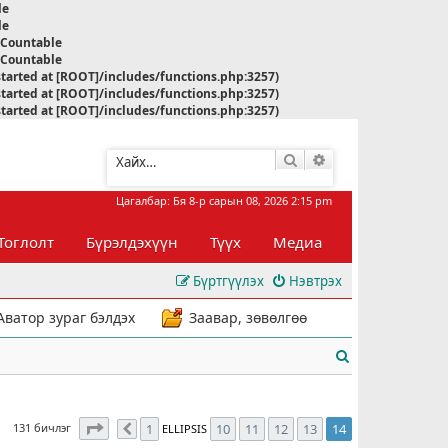
le
le
s Countable
s Countable
started at [ROOT]/includes/functions.php:3257)
started at [ROOT]/includes/functions.php:3257)
started at [ROOT]/includes/functions.php:3257)
Хайлт
Нарийвчилсан хай
Цагалбар: Бя 8-р сарын 08, 2026 2:15 pm
Тоглолт
Бүрэлдэхүүн
Түүх
Медиа
Бүртгүүлэх
Нэвтрэх
Аватор зураг бэлдэх
Заавар, зөвөлгөө
Х
а
й
14
хуудасны
14
дахь нь
131 бичлэг
1
10
11
12
13
14
ELLIPSIS
Өмнөх