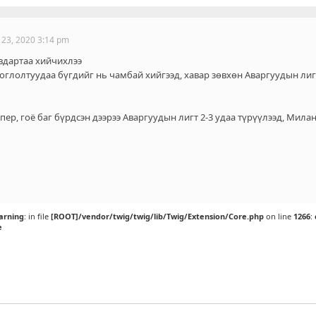
 23, 2020 3:14 pm
авдартаа хийчихлээ
 тоглолтуудаа бүгдийг нь чамбай хийгээд, хавар зөвхөн Аваргуудын ли
пер, гоё баг бүрдсэн дээрээ Аваргуудын лигт 2-3 удаа түрүүлээд, Мил
arning
: in file
[ROOT]/vendor/twig/twig/lib/Twig/Extension/Core.php
on line
1266
:
e