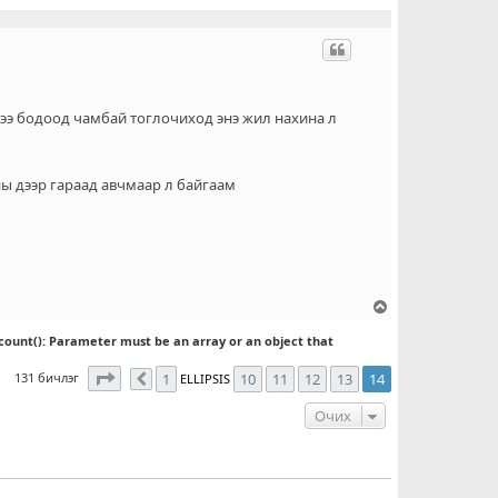
л
т
гээ бодоод чамбай тоглочиход энэ жил нахина л
аны дээр гараад авчмаар л байгаам
Д
э
count(): Parameter must be an array or an object that
э
ш
14
хуудасны
14
дахь нь
131 бичлэг
1
10
11
12
13
14
ELLIPSIS
Өмнөх
о
ч
Очих
и
х