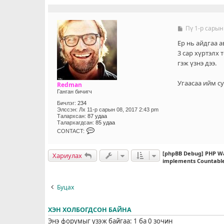
Пү 1-р сарын
Б
и
ч
Ер нь айдгаа 
л
3 сар хүртэлх
э
гэж үзнэ дээ.
г
Угаасаа ийм су
Redman
Ганган бичигч
Бичлэг:
234
Элссэн:
Лх 11-р сарын 08, 2017 2:43 pm
Талархсан:
87 удаа
Талархагдсан:
85 удаа
C
CONTACT:
O
N
T
[phpBB Debug] PHP W
Хариулах
A
implements Countabl
C
T
_
U
Буцах
S
E
R
ХЭН ХОЛБОГДСОН БАЙНА
Энэ форумыг үзэж байгаа: 1 ба 0 зочин