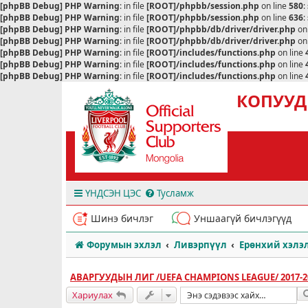
[phpBB Debug] PHP Warning
: in file
[ROOT]/phpbb/session.php
on line
580
:
[phpBB Debug] PHP Warning
: in file
[ROOT]/phpbb/session.php
on line
636
:
[phpBB Debug] PHP Warning
: in file
[ROOT]/phpbb/db/driver/driver.php
on
[phpBB Debug] PHP Warning
: in file
[ROOT]/phpbb/db/driver/driver.php
on
[phpBB Debug] PHP Warning
: in file
[ROOT]/includes/functions.php
on line
[phpBB Debug] PHP Warning
: in file
[ROOT]/includes/functions.php
on line
[phpBB Debug] PHP Warning
: in file
[ROOT]/includes/functions.php
on line
КОПУУД
ҮНДСЭН ЦЭС
Тусламж
Шинэ бичлэг
Уншаагүй бичлэгүүд
Форумын эхлэл
Ливэрпүүл
Ерөнхий хэлэ
АВАРГУУДЫН ЛИГ /UEFA CHAMPIONS LEAGUE/ 2017-2
Хариулах