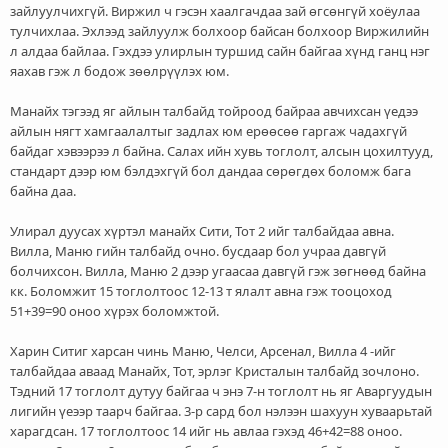
зайлуулчихгүй. Виржил ч гэсэн хаалгачдаа зай өгсөнгүй хоёулаа
тулчихлаа. Эхлээд зайлуулж болхоор байсан болхоор Виржилийн
л алдаа байлаа. Гэхдээ улирлын туршид сайн байгаа хүнд ганц нэг
яахав гэж л бодож зөөлрүүлэх юм.
Манайх тэгээд яг айлын талбайд тойроод байраа авчихсан үедээ
айлын нягт хамгаалалтыг задлах юм ерөөсөө гаргаж чадахгүй
байдаг хэвээрээ л байна. Салах ийн хувь тоглолт, алсын цохилтууд,
стандарт дээр юм бэлдэхгүй бол дандаа сөрөгдөх боломж бага
байна даа.
Улирал дуусах хүртэл манайх Сити, Тот 2 ийг талбайдаа авна.
Вилла, Маню гийн талбайд очно. бусдаар бол учраа давгүй
болчихсон. Вилла, Маню 2 дээр угаасаа давгүй гэж зөгнөөд байна
кк. Боломжит 15 тоглолтоос 12-13 т ялалт авна гэж тооцоход
51+39=90 оноо хүрэх боломжтой.
Харин Ситиг харсан чинь Маню, Челси, Арсенал, Вилла 4 -ийг
талбайдаа аваад Манайх, Тот, эрлэг Кристалын талбайд зочлоно.
Тэдний 17 тоглолт дутуу байгаа ч энэ 7-н тоглолт нь яг Аваргуудын
лигийн үеээр таарч байгаа. 3-р сард бол нэлээн шахуун хуваарьтай
харагдсан. 17 тоглолтоос 14 ийг нь авлаа гэхэд 46+42=88 оноо.