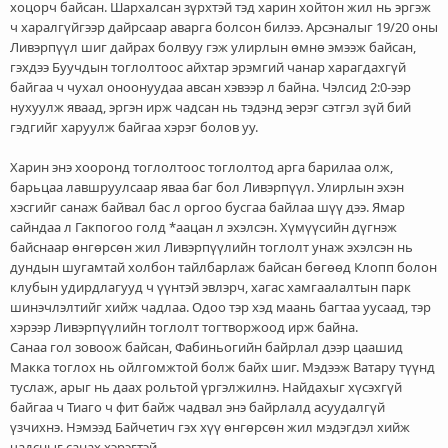
хоцорч байсан. Шархалсан зүрхтэй тэд харин хойтон жил нь эргэж
ч харалгүйгээр дайрсаар аварга болсон билээ. Арсэналыг 19/20 оны
Ливэрпүүл шиг дайрах болвуу гэж улирлын өмнө эмээж байсан,
гэхдээ Буучдын тоглолтоос айхтар эрэмгий чанар харагдахгүй
байгаа ч чухал оноонуудаа авсан хэвээр л байна. Чэлсид 2:0-ээр
нухуулж яваад, эргэн ирж чадсан нь тэдэнд эерэг сэтгэл зүй бий
гэдгийг харуулж байгаа хэрэг болов уу.
Харин энэ хооронд тоглолтоос тоглолтод арга барилаа олж,
барьцаа лавшруулсаар яваа баг бол Ливэрпүүл. Улирлын эхэн
хэсгийг санаж байвал бас л оргоо бусгаа байлаа шүү дээ. Ямар
сайндаа л Гакпогоо голд *аацан л эхэлсэн. Хүмүүсийн дүгнэж
байснаар өнгөрсөн жил Ливэрпүүлийн тоглолт унаж эхэлсэн нь
дундын шугамтай холбон тайлбарлаж байсан бөгөөд Клопп болон
клубын удирдлагууд ч үүнтэй эвлэрч, хагас хамгаалалтын парк
шинэчлэлтийг хийж чадлаа. Одоо тэр хэд маань багтаа уусаад, тэр
хэрээр Ливэрпүүлийн тоглолт тогтворжоод ирж байна.
Санаа гол зовоож байсан, Фабиньогийн байрлал дээр цаашид
Макка тоглох нь ойлгомжтой болж байх шиг. Мэдээж Ватару түүнд
туслаж, арыг нь даах рольтой үргэлжилнэ. Найдахыг хүсэхгүй
байгаа ч Тиаго ч фит байж чадвал энэ байрлалд асуудалгүй
үзчихнэ. Нэмээд Байчетич гэх хүү өнгөрсөн жил мэдэгдэл хийж
чадсныг санах хэрэгтэй.