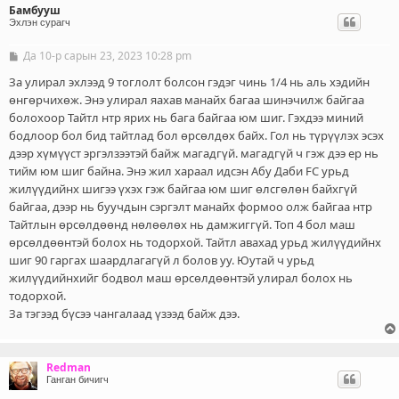
Бамбууш
Эхлэн сурагч
Да 10-р сарын 23, 2023 10:28 pm
Б
и
ч
За улирал эхлээд 9 тоглолт болсон гэдэг чинь 1/4 нь аль хэдийн
л
өнгөрчихөж. Энэ улирал яахав манайх багаа шинэчилж байгаа
э
болохоор Тайтл нтр ярих нь бага байгаа юм шиг. Гэхдээ миний
г
бодлоор бол бид тайтлад бол өрсөлдөх байх. Гол нь түрүүлэх эсэх
дээр хүмүүст эргэлзээтэй байж магадгүй. магадгүй ч гэж дээ ер нь
тийм юм шиг байна. Энэ жил хараал идсэн Абу Даби FC урьд
жилүүдийнх шигээ үхэх гэж байгаа юм шиг өлсгөлөн байхгүй
байгаа, дээр нь буучдын сэргэлт манайх формоо олж байгаа нтр
Тайтлын өрсөлдөөнд нөлөөлөх нь дамжиггүй. Топ 4 бол маш
өрсөлдөөнтэй болох нь тодорхой. Тайтл авахад урьд жилүүдийнх
шиг 90 гаргах шаардлагагүй л болов уу. Юутай ч урьд
жилүүдийнхийг бодвол маш өрсөлдөөнтэй улирал болох нь
тодорхой.
За тэгээд бүсээ чангалаад үзээд байж дээ.
Redman
Ганган бичигч