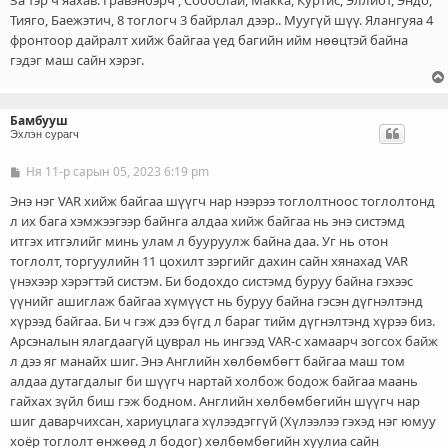
Тияго, Баежэтич, 8 тоглогч 3 байрлал дээр.. Муугүй шүү. Ялангуяа 4
фронтоор дайралт хийж байгаа үед багийн ийм нөөцтэй байна
гэдэг маш сайн хэрэг.
Бамбууш
Эхлэн сурагч
Ня 11-р сарын 05, 2023 6:19 pm
Б
и
ч
Энэ нэг VAR хийж байгаа шүүгч нар нээрээ тоглолтноос тоглолтонд
л
л их бага хэмжээгээр байнга алдаа хийж байгаа нь энэ систэмд
э
итгэх итгэлийг минь улам л бууруулж байна даа. Уг нь отон
г
тоглолт, торгуулийн 11 цохилт зэргийг дахин сайн хянахад VAR
үнэхээр хэрэгтэй систэм. Би бодохдо систэмд буруу байна гэхээс
үүнийг ашиглаж байгаа хүмүүст нь буруу байна гэсэн дүгнэлтэнд
хүрээд байгаа. Би ч гэж дээ бүгд л бараг тийм дүгнэлтэнд хүрээ биз.
Арсэналын ялагдаагүй цуврал нь ингээд VAR-с хамаарч зогсох байж
л дээ яг манайх шиг. Энэ Английн хөлбөмбөгт байгаа маш том
алдаа дутагдалыг би шүүгч нартай холбож бодож байгаа маань
гайхах зүйл биш гэж бодном. Английн хөлбөмбөгийн шүүгч нар
шиг даварчихсан, хариуцлага хүлээдэггүй (Хүлээлээ гэхэд нэг юмуу
хоёр тоглолт өнжөөд л бодог) хөлбөмбөгийн хуулиа сайн