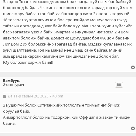
За одоо Тотэнхам хожигдчих юм бол ялагдалгүй нэг ч баг байхгүй
болохгоод байдаг. Чэлсигээс энэ жил нээх юм хараад хэрэггүй ч юм
шиг. ямарч байсан топ байгаа багаас дор хаяж 3 онооны зөрүүтэй
18 тоглолт хүртэл явчих юм бол ерөнхийдөө маниус хавар гэхэд
тайтлын өрсөлдөөнд явж байх болов уу. Маш олон хүчин зүйлсийг
бас харгалзаж үзэх л байх. Ямартаа ч энэ улирал нэг эсвэл 2 ч цом
авах том боломж байна. Домэстик Цомуудаас бол ФА цом бас энэ
Лиг цом 2 их боломжийн харагдаад байгаа. Мэдээж сугалаанаас их
зүйл шалтгаална. Гол нь манай нөөц маш сайн байгаа. Миний
амьдралдаа харсан хамгийн хүчтэй шилдэг нөөц болон баг.
Юу болохыг харж л байя!!
Бамбууш
Эхлэн сурагч
Да 11-р сарын 20, 2023 7:43 pm
Б
и
ч
За удахгүй болох Сититэй хийх тоглолтын тоймыг нэг бичиж
л
оруулья байз.
э
Аймар тоглолт болох нь тодорхой. Кик Офф цаг л жаахан тиймхэн
г
байна.