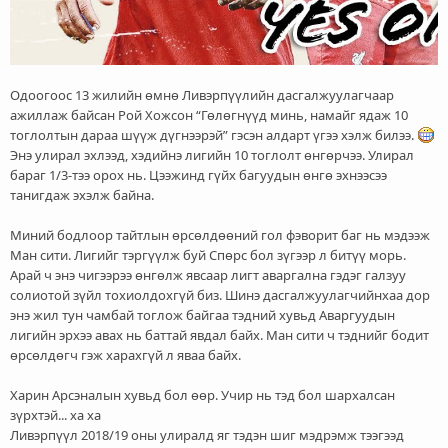
Одоогоос 13 жилийн өмнө Ливэрпүүлийн дасгалжуулагчаар
ажиллаж байсан Рой Хожсон “Гөлөгнүүд минь, намайг ядаж 10
тоглолтын дараа шүүж дүгнээрэй” гэсэн алдарт үгээ хэлж билээ.
Энэ улирал эхлээд, хэдийнэ лигийн 10 тоглолт өнгөрчээ. Улирал
бараг 1/3-тээ орох нь. Цээжинд гүйх багуудын өнгө эхнээсээ
танигдаж эхэлж байна.
Миний бодлоор тайтлын өрсөлдөөний гол фэворит баг нь мэдээж
Ман сити. Лигийг тэргүүлж буй Спөрс бол зүгээр л битүү морь.
Арай ч энэ чигээрээ өнгөлж явсаар лигт аваргална гэдэг галзуу
солиотой зүйл тохиолдохгүй биз. Шинэ дасгалжуулагчийнхаа дор
энэ жил тун чамбай тоглож байгаа тэдний хувьд Аваргуудын
лигийн эрхээ авах нь баттай явдал байх. Ман сити ч тэднийг бодит
өрсөлдөгч гэж харахгүй л яваа байх.
Харин Арсэналын хувьд бол өөр. Учир нь тэд бол шархалсан
зүрхтэй... ха ха
Ливэрпүүл 2018/19 оны улиралд яг тэдэн шиг мэдрэмж тээгээд