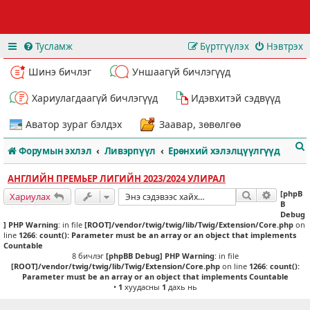
Тусламж
Бүртгүүлэх
Нэвтрэх
Шинэ бичлэг
Уншаагүй бичлэгүүд
Хариулагдаагүй бичлэгүүд
Идэвхитэй сэдвүүд
Аватор зураг бэлдэх
Заавар, зөвөлгөө
Форумын эхлэл
Ливэрпүүл
Ерөнхий хэлэлцүүлгүүд
АНГЛИЙН ПРЕМЬЕР ЛИГИЙН 2023/2024 УЛИРАЛ
[phpB
Хайлт
Нарийвч
Хариулах
B
Debug
] PHP Warning
: in file
[ROOT]/vendor/twig/twig/lib/Twig/Extension/Core.php
on
т
line
1266
:
count(): Parameter must be an array or an object that implements
Countable
8 бичлэг
[phpBB Debug] PHP Warning
: in file
[ROOT]/vendor/twig/twig/lib/Twig/Extension/Core.php
on line
1266
:
count():
Parameter must be an array or an object that implements Countable
•
1
хуудасны
1
дахь нь