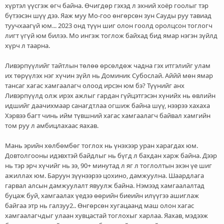
хүртэл үүсгэж өгч байна. Өчигдөр гэхэд л эхний хоёр гоолыг тэр
бүтээсэн шүү дээ. Яаж муу Мо-гоо өнгөрсөн зун Сауды руу тавиад
туучхаагүй юм... 2023 онд түүн шиг олон гоолд оролцсон тоглогч
лигт үгүй юм билээ. Мо ингэж тоглож байхад бид ямар нэгэн зүйлд
хүрч л таарна.
Ливэрпүүлийг тайтлын төлөө өрсөлдөж чадна гэх итгэлийг улам
их төрүүлэх нэг хүчин зүйл нь Доминик Субослай. Аййй мөн ямар
тансаг хагас хамгаалагч олоод ирсэн юм бэ? Түүнийг анх
Ливэрпүүлд олж ирэх ажлыг гардан гүйцэтгэсэн хүнийх нь өвлийн
идшийг даачихмаар санагдтлаа огшиж байна шүү, нээрээ хахаха
Хэрвээ багт чинь ийм түвшний хагас хамгаалагч байвал хамгийн
том руу л амбицлахаас яахав.
Мань эрийн хөлбөмбөг тоглох нь үнэхээр уран харагдах юм.
Довтолгооны идэвхтэй байдлыг нь бүгд л бахдан харж байна. Дээр
нь тэр эрч хүчийг нь ээ, 90+ минутад л яг л тоглолтын эхэн үе шиг
ажиллах юм. Баруун зүүнээрээ цохино, дамжуулна. Шаардлага
гарвал алсын дамжуулалт явуулж байна. Нэмээд хамгаалалтад
буцаж буй, хамгаалах үедээ өөрийн биеийн илүүгээ ашиглаж
байгаа этр нь галзуу2.. Өнгөрсөн хугацаанд маш олон хагас
хамгаалагчдыг улаан хувцастай тоглохыг харлаа. Яахав, мэдээж