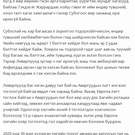
бүгд л өөр өөрийн гэсэн арга барилтай, үүрэгтэй, мундаг хагасууд
байлаа. Гэхдээ яг Жэррардаас хойш гэвэл яг ийм өндөр түвшний,
олон талт хагас хамгаалагч гэхээр Субогоос өөр санаанд орж
ирэхгүй байна.
Субослай нь хар багаасаа л зорилгоо тодорхойлчихсон, өндөр
түвшний хөлбөмбөгчин болно гээд шийдчихсэн байсан юм билээ.
Үеийн хөвгүүд нь өдөрт 1 бэлтгэл хийдэг бол мань эр 2 удаа
бэлтгэл хийдэг байж. Томрох нь тодорхой гэдэг шиг аав нь түүнийг
бүр багаас нь бэлтгэж, ийм түвшинд хүргэх эхлэл болсон гэнэ.
Тэрээр Ливэрпүүлд зүгээр ч нэг ирээгүй, маш том амбицтайгаар
Анфилдад ирсэн гэдгээ хэлсэн байсан. Боломжит бүх цомын төлөө
бид өрсөлднөө л гэж хэлсэн байна лээ.
Ливэрпүүлд бас нэгэн давуу тал бий нь Аваргуудын лигт энэ жил
тоглохгүй байгаа явдал гэж хараад байна. Яахав, Европа лигт
тоглож байгаа ч Аваргуудын лиг бол өөр шүү дээ. Багийн ротациа
сайн хийгээд, зөвхөн лигтээ анхаарлаа хандуулаад явж чадвал
учиртай. Одоогоор хэсгийн эхний 3 тоглолтдоо хожчихсон
болохоор 12-р сарын ачаалалтай хуваарь эхлэх үеэр Европа
лигийн хоёр тоглолтод гол хэдийгээ нөөчих боломж бүрдэнэ.
2020 онд 30 жил хүлээсэн лигийн түрүүг авчирсан залуусын тал нь