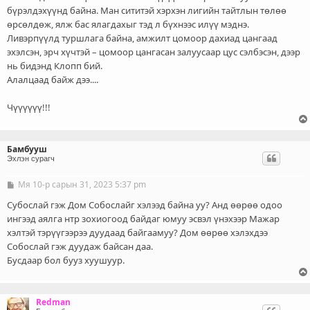
бүрэлдэхүүнд байна. Ман сититэй хэрхэн лигийн тайтлын төлөө
өрсөлдөж, ялж бас ялагдахыг тэд л бүхнээс илүү мэднэ.
Ливэрпүүлд туршлага байна, амжилт цомоор дахиад цангаад
эхэлсэн, эрч хүчтэй – цомоор цангасан залуусаар цус сэлбэсэн, дээр
нь бидэнд Клопп бий.
Алалцаад байж дээ....
Чүүүүүү!!!
Бамбууш
Эхлэн сурагч
Мя 10-р сарын 31, 2023 5:37 pm
Б
и
ч
Субослай гэж Дом Собослайг хэлээд байна уу? Анд өөрөө одоо
л
ингээд аялга нтр зохиогоод байдаг юмуу эсвэл үнэхээр Мажар
э
хэлтэй тэрүүгээрээ дуудаад байгаамуу? Дом өөрөө хэлэхдээ
г
Собослай гэж дуудаж байсан даа.
Бусдаар бол бууз хуушуур.
Redman