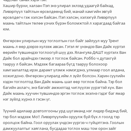
Хашир бурхи, халзан Пэп энэ улирал эхлээд удаагүй байхад,
Ливэрпүүл тайтлын өрсөлдөөнд бий, манай хамгийн эвгүй
өрсөлдөгч гэж хэлсэн байсан. Пэп хэлсэн, хэлээгүй Ливэрпүүл
маань тайтлын төлөө үзчих бүрэн боломжтой л харагдаад байгаа
юм.
Өнгөрсөн улирлын муу тоглолтын гол байг зайлуул муу Трент
маань л өөр дээрээ хүлээж авсан. Гэтэл яг үнэндээ Ван Дайк хүртэл
өөрийн түвшиндээ тоглоогүй шүү дээ. Ялангуяа ДАШТ хүртэлх Ван
Дайк бол арайчдээ гэмээр л тоглож байсан. Роббо ч дутахгүй
тааруу л байсан. Мэдээж багаараа бүгд тааруу болохоор
хамгаалалтад ирэх дарамт үлэмж нэмэгдэнэ, улмаар гоол алдана,
хожигдоно. Өнгөрсөн улиралд ийм л зүйл болсон. Харин сүүлийн
хэдэн тоглолтод Ван Дайк маань шал өөр тоглож байна. Тэр бол
багийн ахлагч, энэ багийг амжилтад чиглүүлэх үүрэгтэй хүн. Ван
Дайк маань хуучин түвшиндээ эргэн тоглож эхэлнэ гэдэг баг ямар
нэг зүйлд хүрнэ л гэсэн үг.
Түүний адилаар довтолгооны урд шугаманд нэг лидер бидэнд бий,
тэр бол мэдээж Мо!! Ливэрпүүлийн оруулж буй бүх л гоолд тэр
оролцож байна. Гоол оруулах үндсэн үүргээ ч гүйцэтгэнэ. Гоолын
дамжуулалтыг хаяглана, бусдадаа тоглох маш том орон зайг