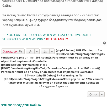
үлдсэн 3 аас нь 2 хожигдол бол батаараа л гарах байх гэж найдаад
байна.
За тэгээд гэмтэл бэртэл холуур байхад аяандаа болчих байх гэж
хараад Хаврын анфилд турдаа бэлддиймүү гэж бодоод байна даа.
Юм дуулганаа дуулгана.
"IF YOU CAN'T SUPPORT US WHEN WE LOST OR DRAW, DON'T
SUPPORT US WHEN WE WIN."
BILL SHANKLY
[phpBB Debug] PHP Warning
: in file
Хариулах
[ROOT]/vendor/twig/twig/lib/Twig/Ex
tension/Core.php
on line
1266
:
count(): Parameter must be an array or an
object that implements Countable
[phpBB Debug] PHP Warning
: in file
[ROOT]/vendor/twig/twig/lib/Twig/Extension/Core.php
on line
1266
:
count():
Parameter must be an array or an object that implements Countable
8 бичлэг
[phpBB Debug] PHP Warning
: in file
[ROOT]/vendor/twig/twig/lib/Twig/Extension/Core.php
on line
1266
:
count():
Parameter must be an array or an object that implements Countable
•
1
хуудасны
1
дахь нь
Очих
ХЭН ХОЛБОГДСОН БАЙНА