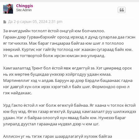
Chinggis
Site Admin
Да 2-р сарын 05, 2024 2:31 pm
Б
и
ч
За өчигдрийн тоглолт ёстой онцгүй юм болчихлоо.
л
Гараан дээр Гурванбэрхийг ороод ирэхэд л дунд суларлаа даа гэсэн
э
яг тэгчихлээ. Мак бараг ганцаараа байгаа юм шиг л тоглолоо
г
хөөрхий. Куртис нэг гайгйү тоглоод нэг жаахан сугараад байх юм.
Уг нь их тогтвортой болж ирсэн юмсан энэ улиралд.
Хамгаалалтад Трент бол ёстой явж өгдөггүй ээ. Хэт цөмрөөд орох
нь их мөртөө буцахдаа үнэхээр хойргодуу удаан юмаа.
Мартинеллиг хэд ч алдав. Баруун ар дээр Бэрдли бацаанаас гадна
нэг давгүй хүн олж ирэх хэрэгтэй л байх шиг. Формондоо орно л
гэж найдахаас.
Урд Гакпо ёстой л нэг болж өгөхгүй байнаа. Яг хаана ч тоглох ёстой
юм бүү мэд. Өгөх газар өгөхгүй. Буцаад хамгаалалт руу шилжихдээ
удаан. Нэг л байраа олоогүй хүн яваад байх юм. Нунезээ бараг
улиралд дуустал гараандаа нүдвэл дээр ч юм шг.
Аллисон уг нь тэгэж гарах шаардлагагүй хүлээж байгаа