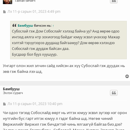
Ганган бичигч
Лх 11-р сарын 01, 2023 4:49 pm
Б
и
ч
л
Бамбууш
бичсэн нь:
↑
э
Субослай гэж Дом Собослайг хэлээд байна уу? Анд өөрөө одоо
г
ингээд аялга нтр зохиогоод байдаг юмуу эсвэл үнэхээр Мажар
хэлтэй тэрүүгээрээ дуудаад байгаамуу? Дом өөрөө хэлэхдээ
Собослай гэж дуудаж байсан даа.
Бусдаар бол бууз хуушуур.
Унгарт олон жил элчин сайд хийсэн ах хүү Субослай гэж дуудах нь
зөв гэж байна лээ шд,
Бамбууш
Эхлэн сурагч
Лх 11-р сарын 01, 2023 10:40 pm
Б
и
ч
Чи одоо тэгээд Собослайд өөрт нь итгэх юмуу эсвэл зүгээр нэг орон
л
нутгийн бус гарт итгэх юмуу л гэдэг байна шд. Нөгөө чиний
э
Вөржилийг Виржил гэж бичдэгтэй чинь ялгаагүй байгаа биз дээ?
г
За тэр ч яахав. Гравэнбэрч , Собослай, Макка, Куртис, Эллиот, Эндо,