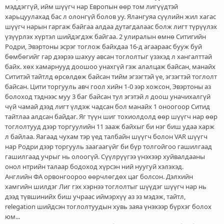
мэддэггүй, ийм шүүгч нар Европын өөр том лигүүдтэй
харьцуулахад бас л олонгүй болов уу. Ялангуяа сүүлийн жил хагас
шүүгч нарын гаргаж байгаа алдаа дутагдалаас болж лигт түрүүлэх
үзүүрлэх хүртэл шийдэгдэж байгаа. 2 улиралын өмнө Ситигийн
Родри, Эвэртоны эсрэг тоглож байхдаа 16-д агаараас бууж буй
бөмбөгийг гар дээрээ шахуу авсан тоглолтыг үзэхэд л хангалттай
байх. хөх хамарнууд доошоо унахгүй гэж алалцаж байсан, манайх
Сититэй тайтлд өрсөлдөж байсан тийм эгзэгтэй үе, эгзэгтэй тоглолт
байсан. Цити торгууль авч гоол хийн 1-0 ээр хожсон, Эвэртоны аз
болоход тэднээс муу 3 баг байсан тул эгэтэй л доош уначихалгүй
чүй чамай дээд лигт үлдэж чадсан бол манайх 1 оноогоор Ситид
тайтлаа алдсан байдаг. Яг түүн шиг тохиолдолд өөр шүүгч нар өөр
тоглолтууд дээр торгуулийн 11 зааж байхыг би нэг биш удаа харж
л байлаа. Яагаад чухам тэр үед талбайн шүүгч болон VAR шүүгч
нар Родри дээр торгууль заагаагүйг би бүр толгойгоо гашилгаад
гашилгаад учрыг нь олоогүй. Сүүлрүүгээ үнэхээр хуйвалдааны
онол нтрийн талаар бодоход хүрсэн ний нуугуй хэлэхэд.
Английн ФА орвонгоороо өөрчлөгдөх цаг болсон. Дэлхийн
хамгийн шилдэг Лиг гэх хэрнээ тоглолтыг шүүдэг шүүгч нар нь
дээд түвшинийх биш учраас иймэрхүү аз эз мэдэж, тайтл,
relegation шийдсэн тоглолтуудын хувь заяа үнэхээр бүрхэг болох
юм...