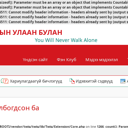
sizeof(): Parameter must be an array or an object that implements Countab
sizeof(): Parameter must be an array or an object that implements Countab
4511
:
Cannot modify header information - headers already sent by (output 
4511
:
Cannot modify header information - headers already sent by (output 
4511
:
Cannot modify header information - headers already sent by (output 
ЫН УЛААН БУЛАН
You Will Never Walk Alone
Үндсэн сайт
Фэн Клуб
Мэдээ мэдээлэл
Хариулагдаагүй бичлэгүүд
Идэвхитэй сэдвүүд
олбогдсон ба
[ROOT]/vendor/twig/twig/lib/Twig/Extension/Core.php
on line
1266
:
count(): Para