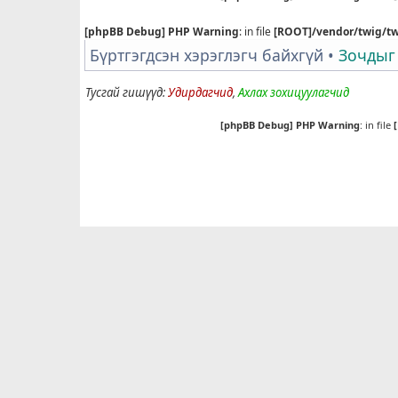
[phpBB Debug] PHP Warning
: in file
[ROOT]/vendor/twig/tw
Бүртгэгдсэн хэрэглэгч байхгүй •
Зочдыг
Тусгай гишүүд:
Удирдагчид
,
Ахлах зохицуулагчид
[phpBB Debug] PHP Warning
: in file