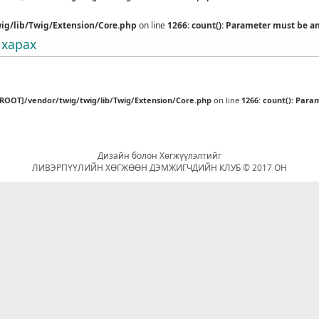
ig/lib/Twig/Extension/Core.php
on line
1266
:
count(): Parameter must be a
 харах
[ROOT]/vendor/twig/twig/lib/Twig/Extension/Core.php
on line
1266
:
count(): Para
Дизайн болон Хөгжүүлэлтийг
ЛИВЭРПҮҮЛИЙН ХӨГЖӨӨН ДЭМЖИГЧДИЙН КЛУБ © 2017 ОН