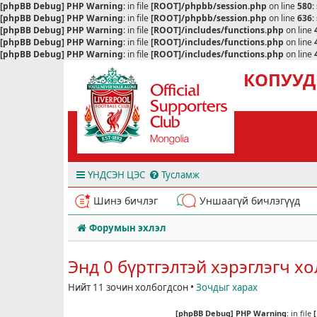
[phpBB Debug] PHP Warning
: in file
[ROOT]/phpbb/session.php
on line
580
:
[phpBB Debug] PHP Warning
: in file
[ROOT]/phpbb/session.php
on line
636
:
[phpBB Debug] PHP Warning
: in file
[ROOT]/includes/functions.php
on line
[phpBB Debug] PHP Warning
: in file
[ROOT]/includes/functions.php
on line
[phpBB Debug] PHP Warning
: in file
[ROOT]/includes/functions.php
on line
КОПУУД
ҮНДСЭН ЦЭС
Тусламж
Шинэ бичлэг
Уншаагүй бичлэгүүд
Форумын эхлэл
Энд 0 бүртгэлтэй хэрэглэгч х
Нийт 11 зочин холбогдсон •
Зочдыг харах
[phpBB Debug] PHP Warning
: in file