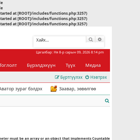
le
le
started at [ROOT]/includes/functions.php:3257)
started at [ROOT]/includes/functions.php:3257)
started at [ROOT]/includes/functions.php:3257)
Хайлт
Нарийвчилсан хай
Цагалбар: Ня 8-р сарын 09, 2026 8:14 pm
Тоглолт
Бүрэлдэхүүн
Түүх
Медиа
Бүртгүүлэх
Нэвтрэх
Аватор зураг бэлдэх
Заавар, зөвөлгөө
Х
а
й
л
meter must be an array or an object that implements Countable
т