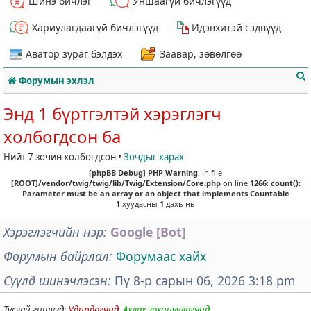
Шинэ бичлэг
Уншаагүй бичлэгүүд
Хариулагдаагүй бичлэгүүд
Идэвхитэй сэдвүүд
Аватор зураг бэлдэх
Заавар, зөвөлгөө
Форумын эхлэл
Энд 1 бүртгэлтэй хэрэглэгч
холбогдсон ба
Нийт 7 зочин холбогдсон •
Зочдыг харах
т
[phpBB Debug] PHP Warning
: in file
[ROOT]/vendor/twig/twig/lib/Twig/Extension/Core.php
on line
1266
:
count():
Parameter must be an array or an object that implements Countable
1
хуудасны
1
дахь нь
Хэрэглэгчийн нэр
Google [Bot]
Форумын байрлал
Форумаас хайх
Сүүлд шинэчлэсэн
Пү 8-р сарын 06, 2026 3:18 pm
Тусгай гишүүд:
Удирдагчид
,
Ахлах зохицуулагчид