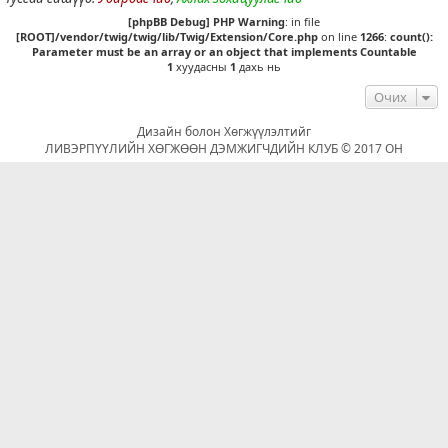
[phpBB Debug] PHP Warning
: in file
[ROOT]/vendor/twig/twig/lib/Twig/Extension/Core.php
on line
1266
:
count():
Parameter must be an array or an object that implements Countable
1
хуудасны
1
дахь нь
Очих
Дизайн болон Хөгжүүлэлтийг
ЛИВЭРПҮҮЛИЙН ХӨГЖӨӨН ДЭМЖИГЧДИЙН КЛУБ © 2017 ОН