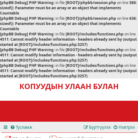
[phpBB Debug] PHP Warning
: in file
[ROOT]/phpbb/session.php
on line
580
:
sizeof(): Parameter must be an array or an object that implements
Countable
[phpBB Debug] PHP Warning
: in file
[ROOT]/phpbb/session.php
on line
636
:
sizeof(): Parameter must be an array or an object that implements
Countable
[phpBB Debug] PHP Warning
: in file
[ROOT]/includes/functions.php
on line
4511
:
Cannot modify header information - headers already sent by (output
started at [ROOT]/includes/functions.php:3257)
[phpBB Debug] PHP Warning
: in file
[ROOT]/includes/functions.php
on line
4511
:
Cannot modify header information - headers already sent by (output
started at [ROOT]/includes/functions.php:3257)
[phpBB Debug] PHP Warning
: in file
[ROOT]/includes/functions.php
on line
4511
:
Cannot modify header information - headers already sent by (output
started at [ROOT]/includes/functions.php:3257)
КОПУУДЫН УЛААН БУЛАН
Тусламж
Бүртгүүлэх
Нэвтрэх