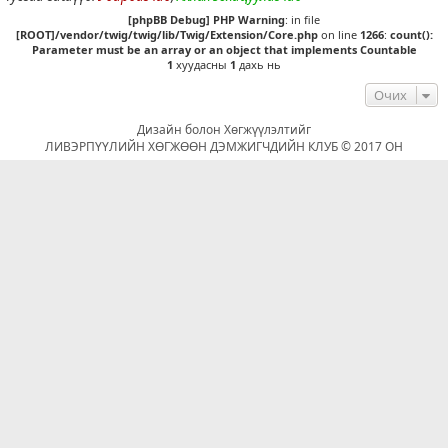
[phpBB Debug] PHP Warning
: in file
[ROOT]/vendor/twig/twig/lib/Twig/Extension/Core.php
on line
1266
:
count():
Parameter must be an array or an object that implements Countable
1
хуудасны
1
дахь нь
Очих
Дизайн болон Хөгжүүлэлтийг
ЛИВЭРПҮҮЛИЙН ХӨГЖӨӨН ДЭМЖИГЧДИЙН КЛУБ © 2017 ОН