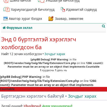
Шинэ бичлэг
Уншаагүй бичлэгүүд
Хариулагдаагүй бичлэгүүд
Идэвхитэй сэдвүүд
Аватор зураг бэлдэх
Заавар, зөвөлгөө
Форумын эхлэл
Энд 0 бүртгэлтэй хэрэглэгч
холбогдсон ба
Нийт 12 зочин холбогдсон •
Зочдыг харах
т
[phpBB Debug] PHP Warning
: in file
[ROOT]/vendor/twig/twig/lib/Twig/Extension/Core.php
on line
1266
:
count():
Parameter must be an array or an object that implements Countable
1
хуудасны
1
дахь нь
[phpBB Debug] PHP Warning
: in file
[ROOT]/vendor/twig/twig/lib/Twig/Extension/Core.php
on line
1266
:
count(): Parameter must be an array or an object that implements
Countable
Бүртгэгдсэн хэрэглэгч байхгүй •
Зочдыг харах
Тусгай гишүүд:
Удирдагчид
,
Ахлах зохицуулагчид