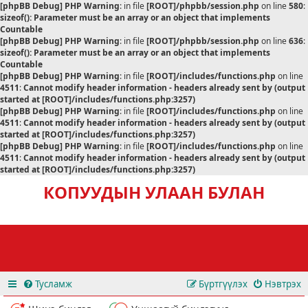
[phpBB Debug] PHP Warning
: in file
[ROOT]/phpbb/session.php
on line
580
:
sizeof(): Parameter must be an array or an object that implements
Countable
[phpBB Debug] PHP Warning
: in file
[ROOT]/phpbb/session.php
on line
636
:
sizeof(): Parameter must be an array or an object that implements
Countable
[phpBB Debug] PHP Warning
: in file
[ROOT]/includes/functions.php
on line
4511
:
Cannot modify header information - headers already sent by (output
started at [ROOT]/includes/functions.php:3257)
[phpBB Debug] PHP Warning
: in file
[ROOT]/includes/functions.php
on line
4511
:
Cannot modify header information - headers already sent by (output
started at [ROOT]/includes/functions.php:3257)
[phpBB Debug] PHP Warning
: in file
[ROOT]/includes/functions.php
on line
4511
:
Cannot modify header information - headers already sent by (output
started at [ROOT]/includes/functions.php:3257)
КОПУУДЫН УЛААН БУЛАН
Тусламж
Бүртгүүлэх
Нэвтрэх