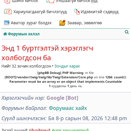
Шинэ бичлэг
Уншаагүй бичлэгүүд
Хариулагдаагүй бичлэгүүд
Идэвхитэй сэдвүүд
Аватор зураг бэлдэх
Заавар, зөвөлгөө
Форумын эхлэл
Энд 1 бүртгэлтэй хэрэглэгч
холбогдсон ба
Нийт 32 зочин холбогдсон •
Зочдыг харах
т
[phpBB Debug] PHP Warning
: in file
[ROOT]/vendor/twig/twig/lib/Twig/Extension/Core.php
on line
1266
:
count():
Parameter must be an array or an object that implements Countable
1
хуудасны
1
дахь нь
Хэрэглэгчийн нэр
Google [Bot]
Форумын байрлал
Форумаас хайх
Сүүлд шинэчлэсэн
Бя 8-р сарын 08, 2026 12:48 pm
Тусгай гишүүд:
Удирдагчид
,
Ахлах зохицуулагчид