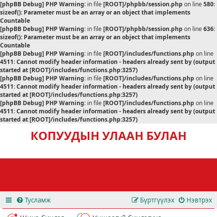
[phpBB Debug] PHP Warning
: in file
[ROOT]/phpbb/session.php
on line
580
:
sizeof(): Parameter must be an array or an object that implements
Countable
[phpBB Debug] PHP Warning
: in file
[ROOT]/phpbb/session.php
on line
636
:
sizeof(): Parameter must be an array or an object that implements
Countable
[phpBB Debug] PHP Warning
: in file
[ROOT]/includes/functions.php
on line
4511
:
Cannot modify header information - headers already sent by (output
started at [ROOT]/includes/functions.php:3257)
[phpBB Debug] PHP Warning
: in file
[ROOT]/includes/functions.php
on line
4511
:
Cannot modify header information - headers already sent by (output
started at [ROOT]/includes/functions.php:3257)
[phpBB Debug] PHP Warning
: in file
[ROOT]/includes/functions.php
on line
4511
:
Cannot modify header information - headers already sent by (output
started at [ROOT]/includes/functions.php:3257)
КОПУУДЫН УЛААН БУЛАН
Тусламж
Бүртгүүлэх
Нэвтрэх