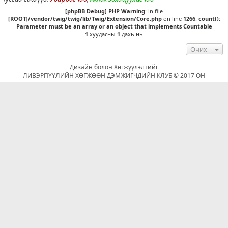
[phpBB Debug] PHP Warning
: in file
[ROOT]/vendor/twig/twig/lib/Twig/Extension/Core.php
on line
1266
:
count():
Parameter must be an array or an object that implements Countable
1
хуудасны
1
дахь нь
Очих
Дизайн болон Хөгжүүлэлтийг
ЛИВЭРПҮҮЛИЙН ХӨГЖӨӨН ДЭМЖИГЧДИЙН КЛУБ © 2017 ОН